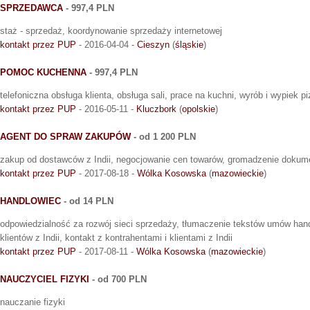
SPRZEDAWCA
- 997,4 PLN
staż - sprzedaż, koordynowanie sprzedaży internetowej
kontakt przez PUP
- 2016-04-04 -
Cieszyn
(
śląskie
)
POMOC KUCHENNA
- 997,4 PLN
telefoniczna obsługa klienta, obsługa sali, prace na kuchni, wyrób i wypiek p
kontakt przez PUP
- 2016-05-11 -
Kluczbork
(
opolskie
)
AGENT DO SPRAW ZAKUPÓW
- od 1 200 PLN
zakup od dostawców z Indii, negocjowanie cen towarów, gromadzenie dokume
kontakt przez PUP
- 2017-08-18 -
Wólka Kosowska
(
mazowieckie
)
HANDLOWIEC
- od 14 PLN
odpowiedzialność za rozwój sieci sprzedaży, tłumaczenie tekstów umów hand
klientów z Indii, kontakt z kontrahentami i klientami z Indii
kontakt przez PUP
- 2017-08-11 -
Wólka Kosowska
(
mazowieckie
)
NAUCZYCIEL FIZYKI
- od 700 PLN
nauczanie fizyki