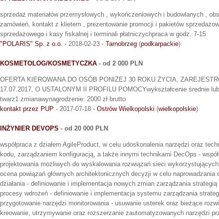
sprzedaż materiałów przemysłowych , wykończeniowych i budowlanych , obsłu
zamówień, kontakt z klietem , prezentowanie promocji i pakietów sprzedażo
sprzedażowego i kasy fiskalnej i terminali płatniczychpraca w godz. 7-15
"POLARIS" Sp. z o.o.
- 2018-02-23 -
Tarnobrzeg
(
podkarpackie
)
KOSMETOLOG/KOSMETYCZKA
- od 2 000 PLN
OFERTA KIEROWANA DO OSÓB PONIŻEJ 30 ROKU ŻYCIA, ZAREJEST
17.07.2017, O USTALONYM II PROFILU POMOCYwykształcenie średnie lub w
twarz1 zmianawynagrodzenie: 2000 zł brutto
kontakt przez PUP
- 2017-07-18 -
Ostrów Wielkopolski
(
wielkopolskie
)
INŻYNIER DEVOPS
- od 20 000 PLN
współpraca z działem AgileProduct, w celu udoskonalenia narzędzi oraz techn
kodu, zarządzaniem konfiguracją, a także innymi technikami DecOps - współ
projektowania możliwych do wyskalowania rozwiązań sieci wykorzystujących 
ocena powiązań głównych architektonicznych decyzji w celu naprowadzania 
działania - definiowanie i implementacja nowych zmian zarządzania strategią w
procesy wdrożeń - definiowanie i implementacja systemu zarządzania strategi
przygotowanie narzędzi monitorowania - usuwanie usterek oraz bieżące rozw
kreowanie, utrzymywanie oraz rozszerzanie zautomatyzowanych narzędzi pr