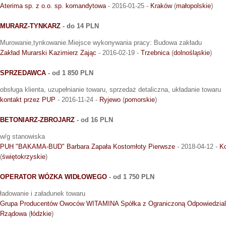
Aterima sp. z o.o. sp. komandytowa
- 2016-01-25 -
Kraków
(
małopolskie
)
MURARZ-TYNKARZ
- do 14 PLN
Murowanie,tynkowanie.Miejsce wykonywania pracy: Budowa zakładu
Zakład Murarski Kazimierz Zając
- 2016-02-19 -
Trzebnica
(
dolnośląskie
)
SPRZEDAWCA
- od 1 850 PLN
obsługa klienta, uzupełnianie towaru, sprzedaż detaliczna, układanie towaru
kontakt przez PUP
- 2016-11-24 -
Ryjewo
(
pomorskie
)
BETONIARZ-ZBROJARZ
- od 16 PLN
w/g stanowiska
PUH "BAKAMA-BUD" Barbara Zapała Kostomłoty Pierwsze
- 2018-04-12 -
Ko
(
świętokrzyskie
)
OPERATOR WÓZKA WIDŁOWEGO
- od 1 750 PLN
ładowanie i załadunek towaru
Grupa Producentów Owoców WITAMINA Spółka z Ograniczoną Odpowiedzial
Rządowa
(
łódzkie
)