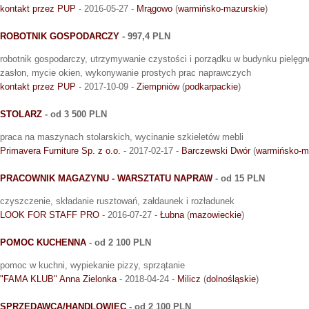
kontakt przez PUP
- 2016-05-27 -
Mrągowo
(
warmińsko-mazurskie
)
ROBOTNIK GOSPODARCZY
- 997,4 PLN
robotnik gospodarczy, utrzymywanie czystości i porządku w budynku pielęgnow
zasłon, mycie okien, wykonywanie prostych prac naprawczych
kontakt przez PUP
- 2017-10-09 -
Ziempniów
(
podkarpackie
)
STOLARZ
- od 3 500 PLN
praca na maszynach stolarskich, wycinanie szkieletów mebli
Primavera Furniture Sp. z o.o.
- 2017-02-17 -
Barczewski Dwór
(
warmińsko-m
PRACOWNIK MAGAZYNU - WARSZTATU NAPRAW
- od 15 PLN
czyszczenie, składanie rusztowań, załdaunek i rozładunek
LOOK FOR STAFF PRO
- 2016-07-27 -
Łubna
(
mazowieckie
)
POMOC KUCHENNA
- od 2 100 PLN
pomoc w kuchni, wypiekanie pizzy, sprzątanie
"FAMA KLUB" Anna Zielonka
- 2018-04-24 -
Milicz
(
dolnośląskie
)
SPRZEDAWCA/HANDLOWIEC
- od 2 100 PLN