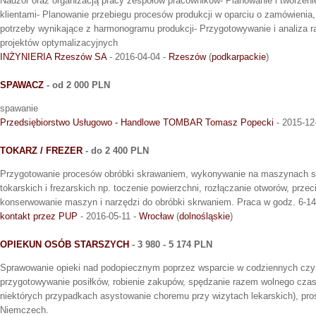
Nadzór oraz organizacją pracy zespołów pracowników- Planowanie i tworzen
klientami- Planowanie przebiegu procesów produkcji w oparciu o zamówienia
potrzeby wynikające z harmonogramu produkcji- Przygotowywanie i analiza 
projektów optymalizacyjnych
INŻYNIERIA Rzeszów SA
- 2016-04-04 -
Rzeszów
(
podkarpackie
)
SPAWACZ
- od 2 000 PLN
spawanie
Przedsiębiorstwo Usługowo - Handlowe TOMBAR Tomasz Popecki
- 2015-12
TOKARZ / FREZER
- do 2 400 PLN
Przygotowanie procesów obróbki skrawaniem, wykonywanie na maszynach s
tokarskich i frezarskich np. toczenie powierzchni, rozłączanie otworów, przec
konserwowanie maszyn i narzędzi do obróbki skrwaniem. Praca w godz. 6-14
kontakt przez PUP
- 2016-05-11 -
Wrocław
(
dolnośląskie
)
OPIEKUN OSÓB STARSZYCH
- 3 980 - 5 174 PLN
Sprawowanie opieki nad podopiecznym poprzez wsparcie w codziennych czynn
przygotowywanie posiłków, robienie zakupów, spędzanie razem wolnego czas
niektórych przypadkach asystowanie choremu przy wizytach lekarskich), pr
Niemczech.