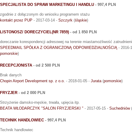
SPECJALISTA DO SPRAW MARKETINGU I HANDLU
- 997,4 PLN
zgodnie z dołączonym do wniosku programem stażu
kontakt przez PUP
- 2017-03-14 -
Szczyrk
(
śląskie
)
LISTONOSZ/ DORECZYCIEL(NR 7859)
- od 1 850 PLN
doreczanie korespondencji adresowej na terenie miastamożliwość zatrudnieni
SPEEDMAIL SPÓŁKA Z OGRANICZONĄ ODPOWIEDZIALNOŚCIĄ
- 2016-1
pomorskie
)
RECEPCJONISTA
- od 2 500 PLN
Brak danych
Chopin Airport Development sp. z o.o.
- 2018-01-05 -
Jurata
(
pomorskie
)
FRYZJER
- od 2 000 PLN
Strzyżenie damsko-męskie, trwała, upięcia itp.
BEATA WŁODARCZYK "SALON FRYZJERSKI "
- 2017-05-15 -
Suchedniów
TECHNIK HANDLOWIEC
- 997,4 PLN
Technik handlowiec