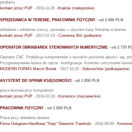
produktu
kontakt przez PUP
- 2016-11-28 -
Kraków
(
małopolskie
)
SPRZEDAWCA W TERENIE, PRACOWNIK FIZYCZNY
- od 2 000 PLN
składanie i zdobienie zniczy, sprzedaz z użyciem kasy fiskalnej w terenie
kontakt przez PUP
- 2017-07-13 -
Czerwony Bór
(
podlaskie
)
OPERATOR OBRABIAREK STEROWANYCH NUMERYCZNIE
- od 2 770 P
Operator CNC. Produkcja komponentów o wysokim poziomie jakości, wg. prze
Przygotowywanie lasera do cięcia - konfiguracja. Kontrola i utrzymanie laser
MODERN FORMS Marcin Bosek
- 2017-10-25 -
Dobrzechów
(
podkarpackie
)
ASYSTENT DO SPRAW KSIĘGOWOŚCI
- od 1 850 PLN
praca biurowa,przy komputerze
kontakt przez PUP
- 2016-02-19 -
Kozienice
(
mazowieckie
)
PRACOWNIK FIZYCZNY
- od 1 850 PLN
Praca przy układaniu drewna
Firma Usługowo-Handlowa "Step" Sławomir Trawiński
- 2016-08-09 -
Koronow