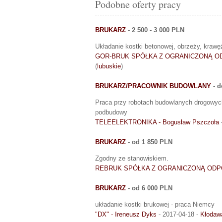
Podobne oferty pracy
BRUKARZ
- 2 500 - 3 000 PLN
Układanie kostki betonowej, obrzeży, kraw
GOR-BRUK SPÓŁKA Z OGRANICZONĄ O
(
lubuskie
)
BRUKARZ/PRACOWNIK BUDOWLANY
- d
Praca przy robotach budowlanych drogowych:
podbudowy
TELEELEKTRONIKA - Bogusław Pszczoła
BRUKARZ
- od 1 850 PLN
Zgodny ze stanowiskiem.
REBRUK SPÓŁKA Z OGRANICZONĄ ODP
BRUKARZ
- od 6 000 PLN
układanie kostki brukowej - praca Niemcy
"DX" - Ireneusz Dyks
- 2017-04-18 -
Kłodaw