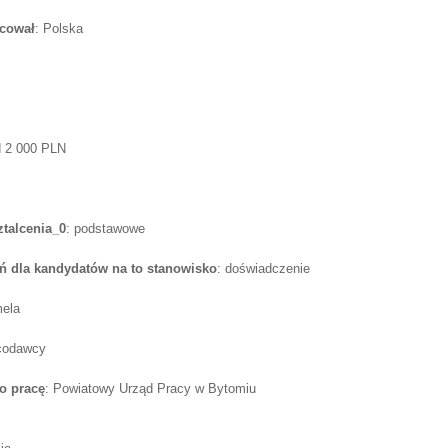
acował
: Polska
d 2 000 PLN
talcenia_0
: podstawowe
 dla kandydatów na to stanowisko
: doświadczenie
ela
acodawcy
o pracę
: Powiatowy Urząd Pracy w Bytomiu