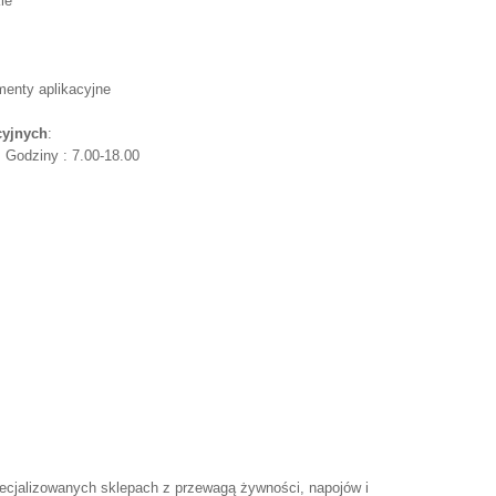
ie
menty aplikacyjne
cyjnych
:
, Godziny : 7.00-18.00
ecjalizowanych sklepach z przewagą żywności, napojów i