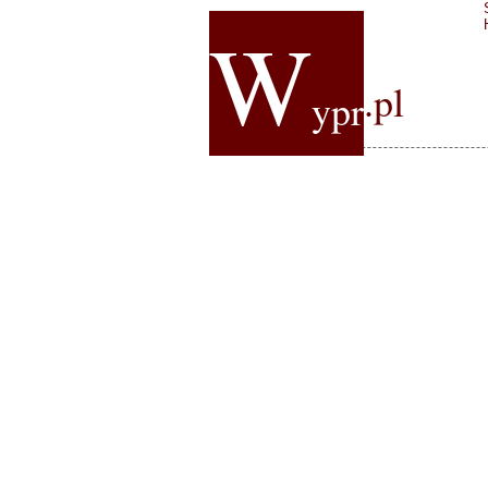
W
.pl
ypr