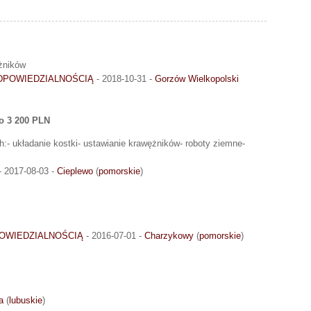
ężników
DPOWIEDZIALNOŚCIĄ
- 2018-10-31 -
Gorzów Wielkopolski
o 3 200 PLN
- układanie kostki- ustawianie krawężników- roboty ziemne-
- 2017-08-03 -
Cieplewo
(
pomorskie
)
OWIEDZIALNOŚCIĄ
- 2016-07-01 -
Charzykowy
(
pomorskie
)
a
(
lubuskie
)