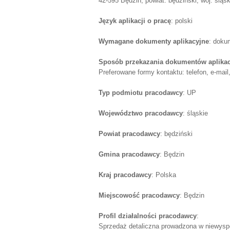
42-595 Będzin, powiat: będziński, woj: śląsk
Język aplikacji o pracę
: polski
Wymagane dokumenty aplikacyjne
: doku
Sposób przekazania dokumentów aplika
Preferowane formy kontaktu: telefon, e-mail
Typ podmiotu pracodawcy
: UP
Województwo pracodawcy
: śląskie
Powiat pracodawcy
: będziński
Gmina pracodawcy
: Będzin
Kraj pracodawcy
: Polska
Miejscowość pracodawcy
: Będzin
Profil działalności pracodawcy
:
Sprzedaż detaliczna prowadzona w niewysp