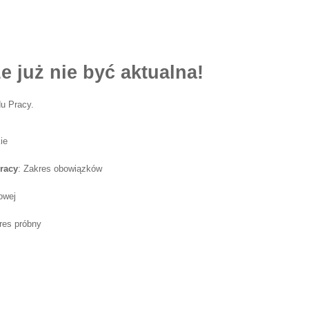
e już nie być aktualna!
u Pracy.
ie
racy
: Zakres obowiązków
owej
res próbny