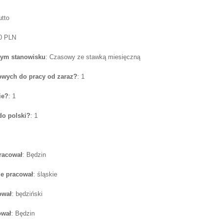
utto
00 PLN
tym stanowisku
: Czasowy ze stawką miesięczną
wych do pracy od zaraz?
: 1
ie?
: 1
do polski?
: 1
pracował
: Będzin
e pracował
: śląskie
ował
: będziński
ował
: Będzin