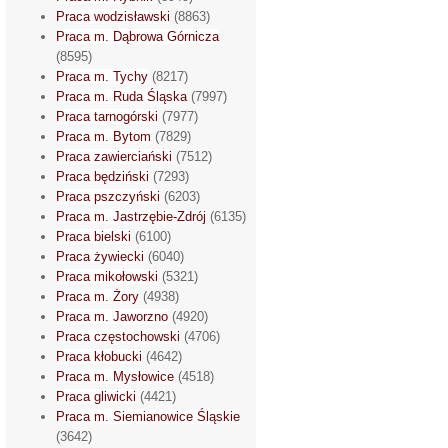
Praca wodzisławski
(8863)
Praca m. Dąbrowa Górnicza
(8595)
Praca m. Tychy
(8217)
Praca m. Ruda Śląska
(7997)
Praca tarnogórski
(7977)
Praca m. Bytom
(7829)
Praca zawierciański
(7512)
Praca będziński
(7293)
Praca pszczyński
(6203)
Praca m. Jastrzębie-Zdrój
(6135)
Praca bielski
(6100)
Praca żywiecki
(6040)
Praca mikołowski
(5321)
Praca m. Żory
(4938)
Praca m. Jaworzno
(4920)
Praca częstochowski
(4706)
Praca kłobucki
(4642)
Praca m. Mysłowice
(4518)
Praca gliwicki
(4421)
Praca m. Siemianowice Śląskie
(3642)