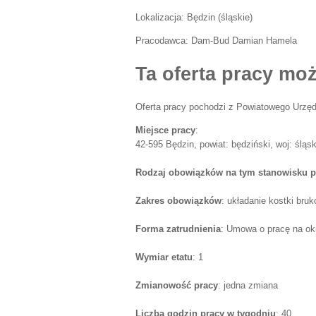
Lokalizacja:
Będzin
(
śląskie
)
Pracodawca:
Dam-Bud Damian Hamela
Ta oferta pracy moż
Oferta pracy pochodzi z Powiatowego Urzęd
Miejsce pracy
:
42-595 Będzin, powiat: będziński, woj: śląsk
Rodzaj obowiązków na tym stanowisku p
Zakres obowiązków
: układanie kostki bruk
Forma zatrudnienia
: Umowa o pracę na ok
Wymiar etatu
: 1
Zmianowość pracy
: jedna zmiana
Liczba godzin pracy w tygodniu
: 40