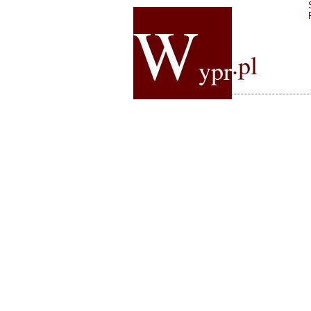
W
.pl
ypr