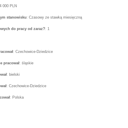
 4 000 PLN
tym stanowisku
: Czasowy ze stawką miesięczną
wych do pracy od zaraz?
: 1
pracował
: Czechowice-Dziedzice
e pracował
: śląskie
ował
: bielski
ował
: Czechowice-Dziedzice
acował
: Polska