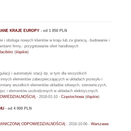
RANE KRAJE EUROPY
- od 1 850 PLN
ie i obsługa nowych klientów w kraju lub za granicą,- budowanie i
entami firmy,- przygotowanie ofert handlowych
Racibórz
(
śląskie
)
lacji i automatyki stacji itp. w tym dla wszystkich
 innych elementów zabezpieczających w układach przesyłu i
wymiany wszelkich elementów układów siłowych, sterowniczych,
ejsc i elementów uszkodzonych w układach elektrycznych.
OWIEDZIALNOŚCIĄ
- 2018-01-10 -
Częstochowa
(
śląskie
)
HU
- od 4 000 PLN
RANICZONĄ ODPOWIEDZIALNOŚCIĄ
- 2016-10-06 -
Warszawa