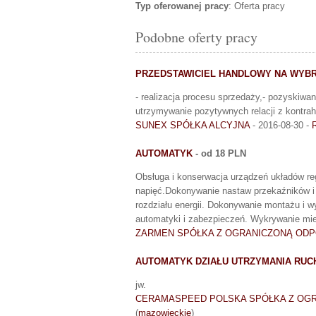
Typ oferowanej pracy
: Oferta pracy
Podobne oferty pracy
PRZEDSTAWICIEL HANDLOWY NA WYB
- realizacja procesu sprzedaży,- pozyskiwan
utrzymywanie pozytywnych relacji z kontrah
SUNEX SPÓŁKA ALCYJNA
- 2016-08-30 -
AUTOMATYK
- od 18 PLN
Obsługa i konserwacja urządzeń układów regu
napięć.Dokonywanie nastaw przekaźników i
rozdziału energii. Dokonywanie montażu i 
automatyki i zabezpieczeń. Wykrywanie mi
ZARMEN SPÓŁKA Z OGRANICZONĄ ODP
AUTOMATYK DZIAŁU UTRZYMANIA RUC
jw.
CERAMASPEED POLSKA SPÓŁKA Z OG
(
mazowieckie
)