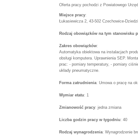
Oferta pracy pochodzi z Powiatowego Urzęd
Miejsce pracy
:
Łukasiewicza 2, 43-502 Czechowice-Dziedzice
Rodzaj obowiązków na tym stanowisku p
Zakres obowiązków
:
Automatyka obiektowa na instalacjach pro
obsługi komputera. Uprawnienia SEP. Mont
prac: - pomiary temperatury, - pomiary ciśni
układy pneumatyczne.
Forma zatrudnienia
: Umowa o pracę na ok
Wymiar etatu
: 1
Zmianowość pracy
: jedna zmiana
Liczba godzin pracy w tygodniu
: 40
Rodzaj wynagrodzenia
: Wynagrodzenie br