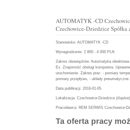
AUTOMATYK -CD Czechowice-
Czechowice-Dziedzice Spółka z
Stanowisko:
AUTOMATYK -CD
Wynagrodzenie: 2 800 - 4 000 PLN
Zakres obowiązków:
Automatyka obiektowa 
Ex. Znajomość obsługi komputera. Uprawn
uruchomienie. Zakres prac: - pomiary tempera
pomiary przepływu, - układy pneumatyczne.
Data publikacji:
2016-01-05
Lokalizacja:
Czechowice-Dziedzice
(
śląskie
Pracodawca:
REM SERWIS Czechowice-Dzie
Ta oferta pracy moż