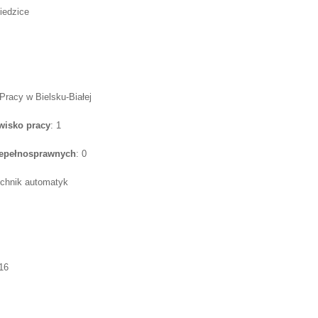
iedzice
Pracy w Bielsku-Białej
wisko pracy
: 1
iepełnosprawnych
: 0
echnik automatyk
16