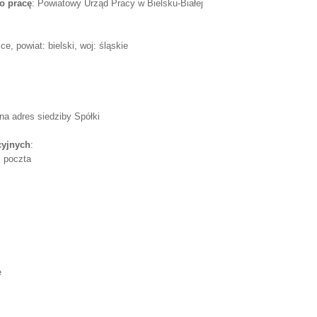
o pracę
: Powiatowy Urząd Pracy w Bielsku-Białej
, powiat: bielski, woj: śląskie
na adres siedziby Spółki
cyjnych
:
, poczta
e