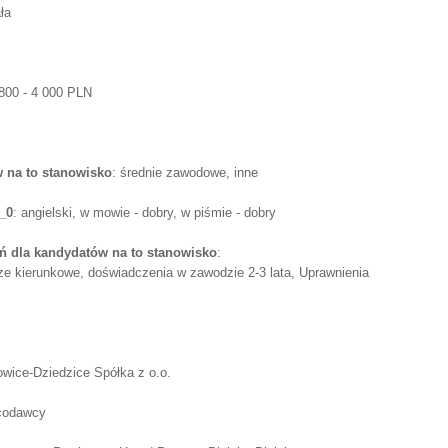
ła
 800 - 4 000 PLN
 na to stanowisko
: średnie zawodowe, inne
_0
: angielski, w mowie - dobry, w piśmie - dobry
 dla kandydatów na to stanowisko
:
ze kierunkowe, doświadczenia w zawodzie 2-3 lata, Uprawnienia
ice-Dziedzice Spółka z o.o.
acodawcy