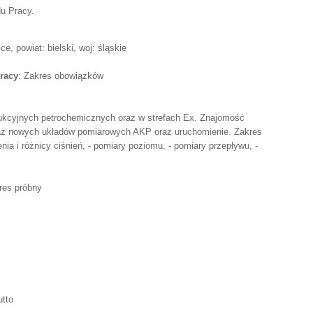
u Pracy.
, powiat: bielski, woj: śląskie
racy
: Zakres obowiązków
dukcyjnych petrochemicznych oraz w strefach Ex. Znajomość
aż nowych układów pomiarowych AKP oraz uruchomienie. Zakres
enia i różnicy ciśnień, - pomiary poziomu, - pomiary przepływu, -
res próbny
utto