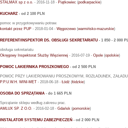
STALMAX sp z o.o.
- 2016-11-18 -
Piątkowiec
(
podkarpackie
)
KUCHARZ
- od 2 100 PLN
pomoc w przygotowywaniu potraw.
kontakt przez PUP
- 2018-01-04 -
Węgorzewo
(
warmińsko-mazurskie
)
REFERENT/INSPEKTOR DS. OBSŁUGI SEKRETARIATU
- 1 850 - 2 000 P
obsługa sekretariatu
Okręgowy Inspektorat Służby Więziennej
- 2016-07-19 -
Opole
(
opolskie
)
POMOC LAKIERNIKA PROSZKOWEGO
- od 2 500 PLN
POMOC PRZY LAKIEROWANIU PROSZKOWYM, ROZŁADUNEK, ZAŁADUN
P.P.U.W.H. WINI-MET
- 2018-06-18 -
Łódź
(
łódzkie
)
OSOBA DO SPRZĄTANIA
- do 1 665 PLN
Sprzątanie sklepu według zakresu prac.
AMLUX SP. Z O.O.
- 2016-02-18 -
Gdańsk
(
pomorskie
)
INSTALATOR SYSTEMU ZABEZPIECZEŃ
- od 2 000 PLN