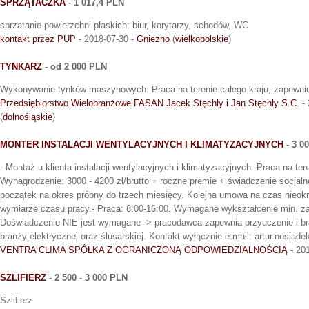
SPRZĄTACZKA
- 1 017,4 PLN
sprzatanie powierzchni płaskich: biur, korytarzy, schodów, WC
kontakt przez PUP
- 2018-07-30 -
Gniezno
(
wielkopolskie
)
TYNKARZ
- od 2 000 PLN
Wykonywanie tynków maszynowych. Praca na terenie całego kraju, zapewnio
Przedsiębiorstwo Wielobranżowe FASAN Jacek Stęchły i Jan Stęchły S.C.
- 
(
dolnośląskie
)
MONTER INSTALACJI WENTYLACYJNYCH I KLIMATYZACYJNYCH
- 3 0
- Montaż u klienta instalacji wentylacyjnych i klimatyzacyjnych. Praca na tere
Wynagrodzenie: 3000 - 4200 zł/brutto + roczne premie + świadczenie socjal
początek na okres próbny do trzech miesięcy. Kolejna umowa na czas nieok
wymiarze czasu pracy.- Praca: 8:00-16:00. Wymagane wykształcenie min. z
Doświadczenie NIE jest wymagane -> pracodawca zapewnia przyuczenie i b
branży elektrycznej oraz ślusarskiej. Kontakt wyłącznie e-mail: artur.nosiadek
VENTRA CLIMA SPÓŁKA Z OGRANICZONĄ ODPOWIEDZIALNOŚCIĄ
- 20
SZLIFIERZ
- 2 500 - 3 000 PLN
Szlifierz