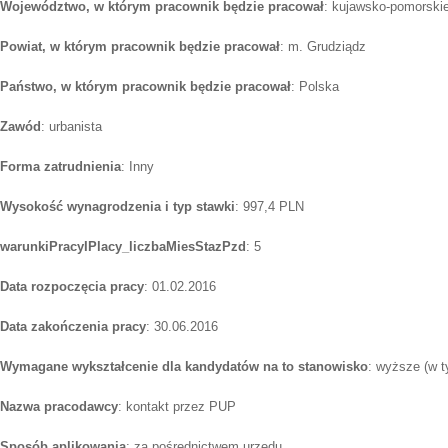
Województwo, w którym pracownik będzie pracował
: kujawsko-pomorski
Powiat, w którym pracownik będzie pracował
: m. Grudziądz
Państwo, w którym pracownik będzie pracował
: Polska
Zawód
: urbanista
Forma zatrudnienia
: Inny
Wysokość wynagrodzenia i typ stawki
: 997,4 PLN
warunkiPracyIPlacy_liczbaMiesStazPzd
: 5
Data rozpoczęcia pracy
: 01.02.2016
Data zakończenia pracy
: 30.06.2016
Wymagane wykształcenie dla kandydatów na to stanowisko
: wyższe (w t
Nazwa pracodawcy
: kontakt przez PUP
Sposób aplikowania
: za pośrednictwem urzędu