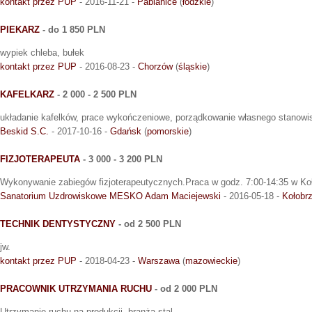
kontakt przez PUP
- 2016-11-21 -
Pabianice
(
łódzkie
)
PIEKARZ
- do 1 850 PLN
wypiek chleba, bułek
kontakt przez PUP
- 2016-08-23 -
Chorzów
(
śląskie
)
KAFELKARZ
- 2 000 - 2 500 PLN
układanie kafelków, prace wykończeniowe, porządkowanie własnego stanowis
Beskid S.C.
- 2017-10-16 -
Gdańsk
(
pomorskie
)
FIZJOTERAPEUTA
- 3 000 - 3 200 PLN
Wykonywanie zabiegów fizjoterapeutycznych.Praca w godz. 7:00-14:35 w Ko
Sanatorium Uzdrowiskowe MESKO Adam Maciejewski
- 2016-05-18 -
Kołobr
TECHNIK DENTYSTYCZNY
- od 2 500 PLN
jw.
kontakt przez PUP
- 2018-04-23 -
Warszawa
(
mazowieckie
)
PRACOWNIK UTRZYMANIA RUCHU
- od 2 000 PLN
Utrzymanie ruchu na produkcji, branża stal.