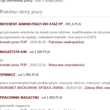
Typ oferowanej pracy
: Staż z urzędu pracy
Podobne oferty pracy
REFERENT ADMINISTRACYJNY-STAŻ FP
- 997,4 PLN
przyjmowanie wniosków na świadczenia rodzinne, kwalifikowanie do otrzym
przygotowaniu do wypłaty, zakładanie kartotek, inne prace w GOPS
kontakt przez PUP
- 2016-06-28 -
Pakosław
(
wielkopolskie
)
MASAŻYSTA K/M
- od 2 200 PLN
jw.
kontakt przez PUP
- 2016-12-16 -
Warszawa
(
mazowieckie
)
SPAWACZ
- od 1 850 PLN
praca w przedsiębiorstwie produkcyjnym, maszyny rolnicze, maszyny i urzą
AGROMET MAĆKOWIAK SPÓŁKA JAWNA
- 2016-07-04 -
Zielona Wieś
(
wie
PRACOWNIK MAGAZYNU
- od 1 850 PLN
pracownik magazynu