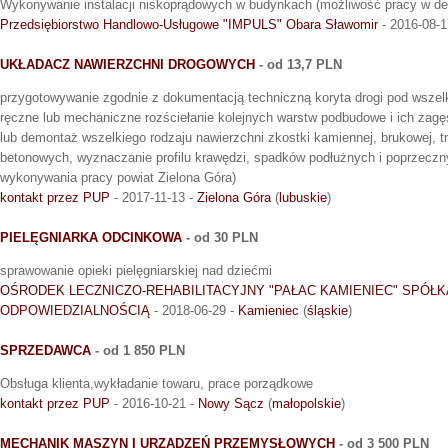
Wykonywanie instalacji niskoprądowych w budynkach (możliwość pracy w del
Przedsiębiorstwo Handlowo-Usługowe "IMPULS" Obara Sławomir
- 2016-08-1
UKŁADACZ NAWIERZCHNI DROGOWYCH
- od 13,7 PLN
przygotowywanie zgodnie z dokumentacją techniczną koryta drogi pod wszelk
ręczne lub mechaniczne rozściełanie kolejnych warstw podbudowe i ich zagę
lub demontaż wszelkiego rodzaju nawierzchni zkostki kamiennej, brukowej, tryl
betonowych, wyznaczanie profilu krawędzi, spadków podłużnych i poprzeczn
wykonywania pracy powiat Zielona Góra)
kontakt przez PUP
- 2017-11-13 -
Zielona Góra
(
lubuskie
)
PIELĘGNIARKA ODCINKOWA
- od 30 PLN
sprawowanie opieki pielęgniarskiej nad dziećmi
OŚRODEK LECZNICZO-REHABILITACYJNY "PAŁAC KAMIENIEC" SPÓŁ
ODPOWIEDZIALNOŚCIĄ
- 2018-06-29 -
Kamieniec
(
śląskie
)
SPRZEDAWCA
- od 1 850 PLN
Obsługa klienta,wykładanie towaru, prace porządkowe
kontakt przez PUP
- 2016-10-21 -
Nowy Sącz
(
małopolskie
)
MECHANIK MASZYN I URZĄDZEŃ PRZEMYSŁOWYCH
- od 3 500 PLN