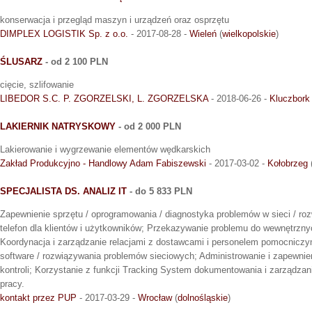
konserwacja i przegląd maszyn i urządzeń oraz osprzętu
DIMPLEX LOGISTIK Sp. z o.o.
- 2017-08-28 -
Wieleń
(
wielkopolskie
)
ŚLUSARZ
- od 2 100 PLN
cięcie, szlifowanie
LIBEDOR S.C. P. ZGORZELSKI, L. ZGORZELSKA
- 2018-06-26 -
Kluczbork
LAKIERNIK NATRYSKOWY
- od 2 000 PLN
Lakierowanie i wygrzewanie elementów wędkarskich
Zakład Produkcyjno - Handlowy Adam Fabiszewski
- 2017-03-02 -
Kołobrzeg
SPECJALISTA DS. ANALIZ IT
- do 5 833 PLN
Zapewnienie sprzętu / oprogramowania / diagnostyka problemów w sieci / r
telefon dla klientów i użytkowników; Przekazywanie problemu do wewnętrzny
Koordynacja i zarządzanie relacjami z dostawcami i personelem pomocniczym
software / rozwiązywania problemów sieciowych; Administrowanie i zapewnie
kontroli; Korzystanie z funkcji Tracking System dokumentowania i zarządza
pracy.
kontakt przez PUP
- 2017-03-29 -
Wrocław
(
dolnośląskie
)