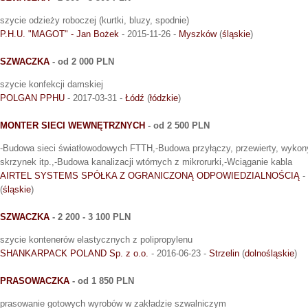
szycie odzieży roboczej (kurtki, bluzy, spodnie)
P.H.U. "MAGOT" - Jan Bożek
- 2015-11-26 -
Myszków
(
śląskie
)
SZWACZKA
- od 2 000 PLN
szycie konfekcji damskiej
POLGAN PPHU
- 2017-03-31 -
Łódź
(
łódzkie
)
MONTER SIECI WEWNĘTRZNYCH
- od 2 500 PLN
-Budowa sieci światłowodowych FTTH,-Budowa przyłączy, przewierty, wykon
skrzynek itp.,-Budowa kanalizacji wtórnych z mikrorurki,-Wciąganie kabla
AIRTEL SYSTEMS SPÓŁKA Z OGRANICZONĄ ODPOWIEDZIALNOŚCIĄ
-
(
śląskie
)
SZWACZKA
- 2 200 - 3 100 PLN
szycie kontenerów elastycznych z polipropylenu
SHANKARPACK POLAND Sp. z o.o.
- 2016-06-23 -
Strzelin
(
dolnośląskie
)
PRASOWACZKA
- od 1 850 PLN
prasowanie gotowych wyrobów w zakładzie szwalniczym