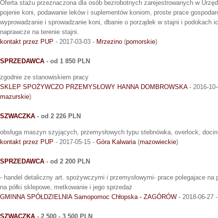
Oferta stażu przeznaczona dla osób bezrobotnych zarejestrowanych w Urzęd
pojenie koni, podawanie leków i suplementów koniom, proste prace gospodarcz
wyprowadzanie i sprowadzanie koni, dbanie o porządek w stajni i podokach ic
naprawcze na terenie stajni.
kontakt przez PUP
- 2017-03-03 -
Mrzezino
(
pomorskie
)
SPRZEDAWCA
- od 1 850 PLN
zgodnie ze stanowiskiem pracy
SKLEP SPOŻYWCZO PRZEMYSŁOWY HANNA DOMBROWSKA
- 2016-10-
mazurskie
)
SZWACZKA
- od 2 226 PLN
obsługa maszyn szyjących, przemysłowych typu stebnówka, overlock, docin
kontakt przez PUP
- 2017-05-15 -
Góra Kalwaria
(
mazowieckie
)
SPRZEDAWCA
- od 2 200 PLN
- handel detaliczny art. spożywczymi i przemysłowymi- prace polegajace na
na półki sklepowe, metkowanie i jego sprzedaż
GMINNA SPÓŁDZIELNIA Samopomoc Chłopska - ZAGÓRÓW
- 2018-06-27 
SZWACZKA
- 2 500 - 3 500 PLN