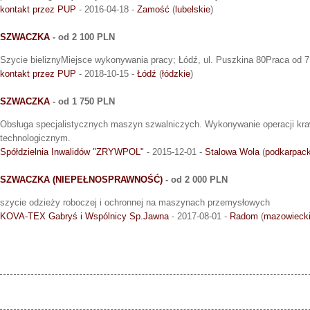
kontakt przez PUP
- 2016-04-18 -
Zamość
(
lubelskie
)
SZWACZKA
- od 2 100 PLN
Szycie bieliznyMiejsce wykonywania pracy; Łódź, ul. Puszkina 80Praca od 7
kontakt przez PUP
- 2018-10-15 -
Łódź
(
łódzkie
)
SZWACZKA
- od 1 750 PLN
Obsługa specjalistycznych maszyn szwalniczych. Wykonywanie operacji kra
technologicznym.
Spółdzielnia Inwalidów "ZRYWPOL"
- 2015-12-01 -
Stalowa Wola
(
podkarpack
SZWACZKA (NIEPEŁNOSPRAWNOŚĆ)
- od 2 000 PLN
szycie odzieży roboczej i ochronnej na maszynach przemysłowych
KOVA-TEX Gabryś i Wspólnicy Sp.Jawna
- 2017-08-01 -
Radom
(
mazowieck