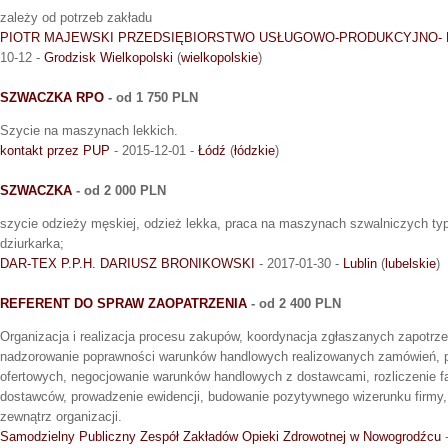
zależy od potrzeb zakładu
PIOTR MAJEWSKI PRZEDSIĘBIORSTWO USŁUGOWO-PRODUKCYJNO- H
10-12 -
Grodzisk Wielkopolski
(
wielkopolskie
)
SZWACZKA RPO
- od 1 750 PLN
Szycie na maszynach lekkich.
kontakt przez PUP
- 2015-12-01 -
Łódź
(
łódzkie
)
SZWACZKA
- od 2 000 PLN
szycie odzieży męskiej, odzież lekka, praca na maszynach szwalniczych typ
dziurkarka;
DAR-TEX P.P.H. DARIUSZ BRONIKOWSKI
- 2017-01-30 -
Lublin
(
lubelskie
)
REFERENT DO SPRAW ZAOPATRZENIA
- od 2 400 PLN
Organizacja i realizacja procesu zakupów, koordynacja zgłaszanych zapotrz
nadzorowanie poprawności warunków handlowych realizowanych zamówień, 
ofertowych, negocjowanie warunków handlowych z dostawcami, rozliczenie f
dostawców, prowadzenie ewidencji, budowanie pozytywnego wizerunku firmy,
zewnątrz organizacji.
Samodzielny Publiczny Zespół Zakładów Opieki Zdrowotnej w Nowogrodźcu
-