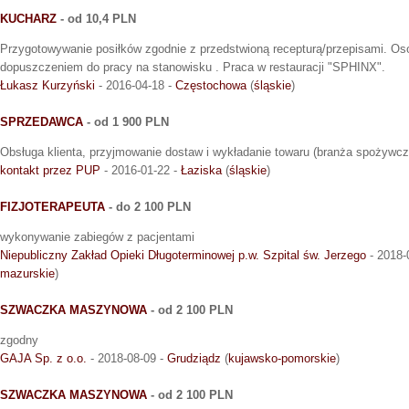
KUCHARZ
- od 10,4 PLN
Przygotowywanie posiłków zgodnie z przedstwioną recepturą/przepisami. Os
dopuszczeniem do pracy na stanowisku . Praca w restauracji "SPHINX".
Łukasz Kurzyński
- 2016-04-18 -
Częstochowa
(
śląskie
)
SPRZEDAWCA
- od 1 900 PLN
Obsługa klienta, przyjmowanie dostaw i wykładanie towaru (branża spożywcz
kontakt przez PUP
- 2016-01-22 -
Łaziska
(
śląskie
)
FIZJOTERAPEUTA
- do 2 100 PLN
wykonywanie zabiegów z pacjentami
Niepubliczny Zakład Opieki Długoterminowej p.w. Szpital św. Jerzego
- 2018-
mazurskie
)
SZWACZKA MASZYNOWA
- od 2 100 PLN
zgodny
GAJA Sp. z o.o.
- 2018-08-09 -
Grudziądz
(
kujawsko-pomorskie
)
SZWACZKA MASZYNOWA
- od 2 100 PLN