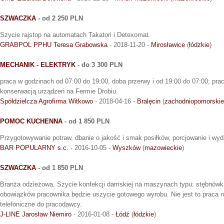
SZWACZKA
- od 2 250 PLN
Szycie rajstop na automatach Takatori i Detexomat.
GRABPOL PPHU Teresa Grabowska
- 2018-11-20 -
Mirosławice
(
łódzkie
)
MECHANIK - ELEKTRYK
- do 3 300 PLN
praca w godzinach od 07:00 do 19:00, doba przerwy i od 19:00 do 07:00; pra
konserwacją urządzeń na Fermie Drobiu
Spółdzielcza Agrofirma Witkowo
- 2018-04-16 -
Bralęcin
(
zachodniopomorskie
POMOC KUCHENNA
- od 1 850 PLN
Przygotowywanie potraw, dbanie o jakość i smak posiłków, porcjowanie i wy
BAR POPULARNY s.c.
- 2016-10-05 -
Wyszków
(
mazowieckie
)
SZWACZKA
- od 1 850 PLN
Branża odzieżowa. Szycie konfekcji damskiej na maszynach typu: stębnówk
obowiązków pracownika będzie uszycie gotowego wyrobu. Nie jest to praca na 
telefoniczne do pracodawcy.
J-LINE Jarosław Niemiro
- 2016-01-08 -
Łódź
(
łódzkie
)