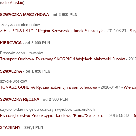
(
dolnośląskie
)
SZWACZKA MASZYNOWA
- od 2 000 PLN
-zszywanie elementów
Z.H.U.P ''R&J STYL'' Regina Szewczyk i Jacek Szewczyk
- 2017-06-29 -
Szy
KIEROWCA
- od 2 000 PLN
Przewóz osób - towarów
Transport Osobowy Towarowy SKORPION Wojciech Makowski Jurków
- 201
SZWACZKA
- od 1 850 PLN
szycie wózków
TOMASZ GONERA Ręczna auto-myjnia samochodowa
- 2016-04-07 -
Wierzb
SZWACZKA RĘCZNA
- od 2 500 PLN
szycie lekkie i ciężkie odzieży i wyrobów tapicerskich
Przedsiębiorstwo Produkcyjno-Handlowe "Kama"Sp. z o. o.,
- 2016-05-30 -
D
STAJENNY
- 997,4 PLN