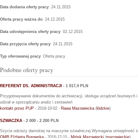
Data dodania oferty pracy
: 24.11.2015
Oferta pracy ważna do
: 24.12.2015
Data udostępnienia oferty pracy
: 02.12.2015
Data przyjęcia oferty pracy
: 24.11.2015
Typ oferowanej pracy
: Oferta pracy
Podobne oferty pracy
REFERENT DS. ADMINISTRACJI
- 1 017,4 PLN
Przygotowywanie dokumentów do archiwizacji, obsługa urządzeń biurowych 
udział w sporządzaniu analiz i zestawień
kontakt przez PUP
- 2018-10-02 -
Rawa Mazowiecka
(
łódzkie
)
SZWACZKA
- 2 000 - 2 200 PLN
Szycie odzieży damskiej na maszynie szwalniczej.Wymagana umiejętność sz
OMB Elżbieta Borowska
- 2016-12-15 -
Mińsk Mazowiecki
(
mazowieckie
)