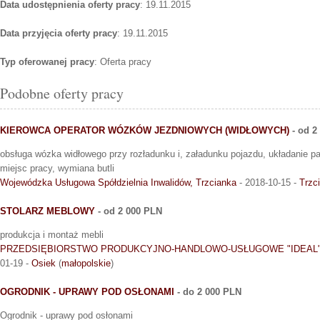
Data udostępnienia oferty pracy
: 19.11.2015
Data przyjęcia oferty pracy
: 19.11.2015
Typ oferowanej pracy
: Oferta pracy
Podobne oferty pracy
KIEROWCA OPERATOR WÓZKÓW JEZDNIOWYCH (WIDŁOWYCH)
- od 2
obsługa wózka widłowego przy rozładunku i, załadunku pojazdu, układanie pal
miejsc pracy, wymiana butli
Wojewódzka Usługowa Spółdzielnia Inwalidów, Trzcianka
- 2018-10-15 -
Trzc
STOLARZ MEBLOWY
- od 2 000 PLN
produkcja i montaż mebli
PRZEDSIĘBIORSTWO PRODUKCYJNO-HANDLOWO-USŁUGOWE "IDEAL"
01-19 -
Osiek
(
małopolskie
)
OGRODNIK - UPRAWY POD OSŁONAMI
- do 2 000 PLN
Ogrodnik - uprawy pod osłonami