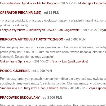
Gospodarstwo Ogrodnicze Michał Bogdan
- 2017-06-14 -
Mielec
(
podkarpacki
OPERATOR PIECA(NR 2155)
- od 13 PLN
- praca na produkcji, praca przy obsłudze maszyn i urządzeń (krajalnica, sma
produkcji czekolady)
Fabryka Wyrobów Cukierniczych "JAGO" Jan Gogolewski
- 2017-03-22 -
Byd
KIEROWCA AUTOBUSU TURYSTYCZNEGO
- od 3 000 PLN
Poszukujemy sumiennych i zaangażowanych Kierowców autokarów, posiadają
prawo jazdy kat.D lub D+E, kurs na przewóz osób, ważne badania lekarskie i
kierowcy). Dołącz do naszego zespołu!
Oskar-Trans Sp. z o.o.
- 2017-03-24 -
Suchy Las
(
wielkopolskie
)
POMOC KUCHENNA
- od 1 000 PLN
Pomoc przy drobnych pracach kuchennych, dbanie o czystość stanowiska p
socjalnych, zmywanie naczyń, szkła, sztućców. Obsługa maszyny do wypar
Śródmieście s.c. Krzysztof Czop, Oskar Kubicki
- 2017-05-22 -
Gdynia
(
pomo
PRACOWNIK BUDOWLANY
- od 3 000 PLN
Gładzenie, gipsowanie, malowanie, układanie płytek. Praca na terenie woj