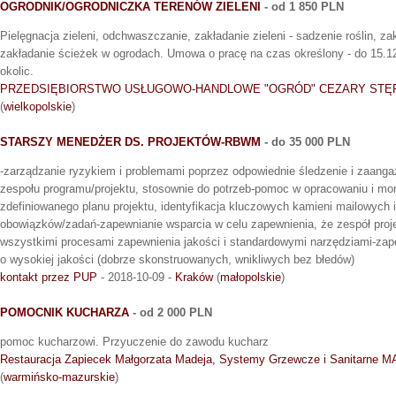
OGRODNIK/OGRODNICZKA TERENÓW ZIELENI
- od 1 850 PLN
Pielęgnacja zieleni, odchwaszczanie, zakładanie zieleni - sadzenie roślin, za
zakładanie ścieżek w ogrodach. Umowa o pracę na czas określony - do 15.12.
okolic.
PRZEDSIĘBIORSTWO USŁUGOWO-HANDLOWE "OGRÓD" CEZARY STĘ
(
wielkopolskie
)
STARSZY MENEDŻER DS. PROJEKTÓW-RBWM
- do 35 000 PLN
-zarządzanie ryzykiem i problemami poprzez odpowiednie śledzenie i zaan
zespołu programu/projektu, stosownie do potrzeb-pomoc w opracowaniu i mo
zdefiniowanego planu projektu, identyfikacja kluczowych kamieni mailowych 
obowiązków/zadań-zapewnianie wsparcia w celu zapewnienia, że zespół proj
wszystkimi procesami zapewnienia jakości i standardowymi narzędziami-zap
o wysokiej jakości (dobrze skonstruowanych, wnikliwych bez błedów)
kontakt przez PUP
- 2018-10-09 -
Kraków
(
małopolskie
)
POMOCNIK KUCHARZA
- od 2 000 PLN
pomoc kucharzowi. Przyuczenie do zawodu kucharz
Restauracja Zapiecek Małgorzata Madeja, Systemy Grzewcze i Sanitarne 
(
warmińsko-mazurskie
)