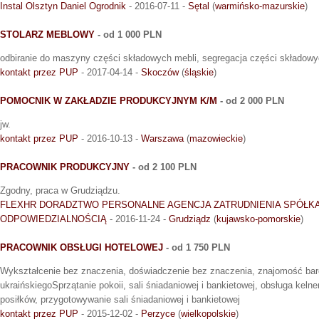
Instal Olsztyn Daniel Ogrodnik
- 2016-07-11 -
Sętal
(
warmińsko-mazurskie
)
STOLARZ MEBLOWY
- od 1 000 PLN
odbiranie do maszyny części składowych mebli, segregacja części składowyc
kontakt przez PUP
- 2017-04-14 -
Skoczów
(
śląskie
)
POMOCNIK W ZAKŁADZIE PRODUKCYJNYM K/M
- od 2 000 PLN
jw.
kontakt przez PUP
- 2016-10-13 -
Warszawa
(
mazowieckie
)
PRACOWNIK PRODUKCYJNY
- od 2 100 PLN
Zgodny, praca w Grudziądzu.
FLEXHR DORADZTWO PERSONALNE AGENCJA ZATRUDNIENIA SPÓŁKA
ODPOWIEDZIALNOŚCIĄ
- 2016-11-24 -
Grudziądz
(
kujawsko-pomorskie
)
PRACOWNIK OBSŁUGI HOTELOWEJ
- od 1 750 PLN
Wykształcenie bez znaczenia, doświadczenie bez znaczenia, znajomość bard
ukraińskiegoSprzątanie pokoii, sali śniadaniowej i bankietowej, obsługa keln
posiłków, przygotowywanie sali śniadaniowej i bankietowej
kontakt przez PUP
- 2015-12-02 -
Perzyce
(
wielkopolskie
)