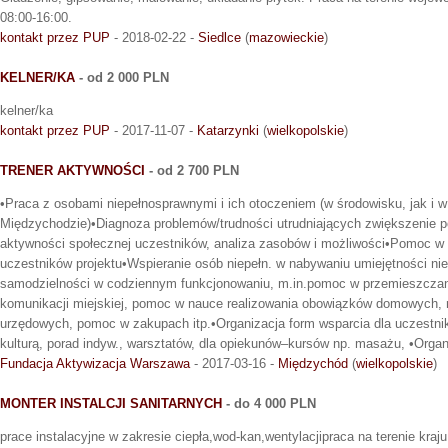
08:00-16:00.
kontakt przez PUP
- 2018-02-22 -
Siedlce
(
mazowieckie
)
KELNER/KA
- od 2 000 PLN
kelner/ka
kontakt przez PUP
- 2017-11-07 -
Katarzynki
(
wielkopolskie
)
TRENER AKTYWNOŚCI
- od 2 700 PLN
•Praca z osobami niepełnosprawnymi i ich otoczeniem (w środowisku, jak i w 
Międzychodzie)•Diagnoza problemów/trudności utrudniających zwiększenie p
aktywności społecznej uczestników, analiza zasobów i możliwości•Pomoc w 
uczestników projektu•Wspieranie osób niepełn. w nabywaniu umiejętności n
samodzielności w codziennym funkcjonowaniu, m.in.pomoc w przemieszczani
komunikacji miejskiej, pomoc w nauce realizowania obowiązków domowych, 
urzędowych, pomoc w zakupach itp.•Organizacja form wsparcia dla uczestni
kulturą, porad indyw., warsztatów, dla opiekunów–kursów np. masażu, •Org
Fundacja Aktywizacja Warszawa
- 2017-03-16 -
Międzychód
(
wielkopolskie
)
MONTER INSTALCJI SANITARNYCH
- do 4 000 PLN
prace instalacyjne w zakresie ciepła,wod-kan,wentylacjipraca na terenie kraju