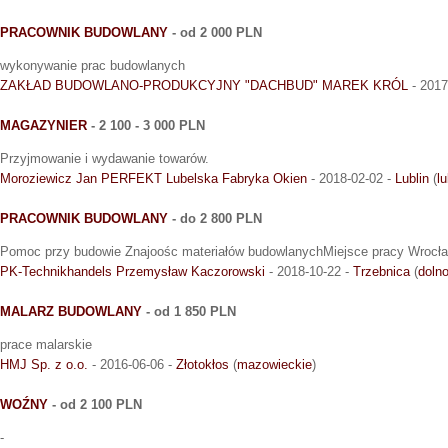
PRACOWNIK BUDOWLANY
- od 2 000 PLN
wykonywanie prac budowlanych
ZAKŁAD BUDOWLANO-PRODUKCYJNY "DACHBUD" MAREK KRÓL
- 2017
MAGAZYNIER
- 2 100 - 3 000 PLN
Przyjmowanie i wydawanie towarów.
Moroziewicz Jan PERFEKT Lubelska Fabryka Okien
- 2018-02-02 -
Lublin
(
l
PRACOWNIK BUDOWLANY
- do 2 800 PLN
Pomoc przy budowie Znajoośc materiałów budowlanychMiejsce pracy Wrocł
PK-Technikhandels Przemysław Kaczorowski
- 2018-10-22 -
Trzebnica
(
dolno
MALARZ BUDOWLANY
- od 1 850 PLN
prace malarskie
HMJ Sp. z o.o.
- 2016-06-06 -
Złotokłos
(
mazowieckie
)
WOŹNY
- od 2 100 PLN
-