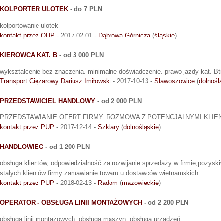
KOLPORTER ULOTEK
- do 7 PLN
kolportowanie ulotek
kontakt przez OHP
- 2017-02-01 -
Dąbrowa Górnicza
(
śląskie
)
KIEROWCA KAT. B
- od 3 000 PLN
wykształcenie bez znaczenia, minimalne doświadczenie, prawo jazdy kat. B
Transport Ciężarowy Dariusz Imiłowski
- 2017-10-13 -
Sławoszowice
(
dolnośl
PRZEDSTAWICIEL HANDLOWY
- od 2 000 PLN
PRZEDSTAWIANIE OFERT FIRMY. ROZMOWA Z POTENCJALNYMI KLIE
kontakt przez PUP
- 2017-12-14 -
Szklary
(
dolnośląskie
)
HANDLOWIEC
- od 1 200 PLN
obsługa klientów, odpowiedzialność za rozwijanie sprzedaży w firmie,pozysk
stałych klientów firmy zamawianie towaru u dostawców wietnamskich
kontakt przez PUP
- 2018-02-13 -
Radom
(
mazowieckie
)
OPERATOR - OBSŁUGA LINII MONTAŻOWYCH
- od 2 200 PLN
obsługa linii montażowych, obsługa maszyn, obsługa urządzeń