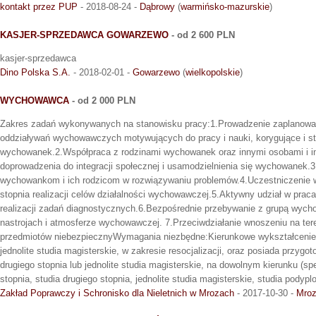
kontakt przez PUP
- 2018-08-24 -
Dąbrowy
(
warmińsko-mazurskie
)
KASJER-SPRZEDAWCA GOWARZEWO
- od 2 600 PLN
kasjer-sprzedawca
Dino Polska S.A.
- 2018-02-01 -
Gowarzewo
(
wielkopolskie
)
WYCHOWAWCA
- od 2 000 PLN
Zakres zadań wykonywanych na stanowisku pracy:1.Prowadzenie zaplanowa
oddziaływań wychowawczych motywujących do pracy i nauki, korygujące i s
wychowanek.2.Współpraca z rodzinami wychowanek oraz innymi osobami i in
doprowadzenia do integracji społecznej i usamodzielnienia się wychowanek.
wychowankom i ich rodzicom w rozwiązywaniu problemów.4.Uczestniczenie w 
stopnia realizacji celów działalności wychowawczej.5.Aktywny udział w pra
realizacji zadań diagnostycznych.6.Bezpośrednie przebywanie z grupą wych
nastrojach i atmosferze wychowawczej. 7.Przeciwdziałanie wnoszeniu na tere
przedmiotów niebezpiecznyWymagania niezbędne:Kierunkowe wykształcenie: 
jednolite studia magisterskie, w zakresie resocjalizacji, oraz posiada przygo
drugiego stopnia lub jednolite studia magisterskie, na dowolnym kierunku (spe
stopnia, studia drugiego stopnia, jednolite studia magisterskie, studia podyp
Zakład Poprawczy i Schronisko dla Nieletnich w Mrozach
- 2017-10-30 -
Mro