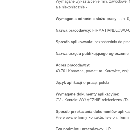
Wymagane wykształcenie min. zawodowe. M
ale niekoniecznie -
Wymagania odnośnie stażu pracy
: lata: 
Nazwa pracodawcy
: FIRMA HANDLOWO
Sposób aplikowania
: bezpośrednio do pr
Nazwa urzędu publikującego ogłoszenie 
Adres pracodawcy
:
40-761 Katowice, powiat: m. Katowice, woj: 
Język aplikacji o pracę
: polski
Wymagane dokumenty aplikacyjne
:
CV - Kontakt WYŁĄCZNIE telefoniczny (Tel.
Sposób przekazania dokumentów aplika
Preferowane formy kontaktu: telefon, Term
Typ podmiotu pracodawcy
: UP