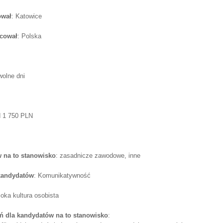
ował
: Katowice
acował
: Polska
wolne dni
d 1 750 PLN
 na to stanowisko
: zasadnicze zawodowe, inne
 kandydatów
: Komunikatywność
oka kultura osobista
 dla kandydatów na to stanowisko
: