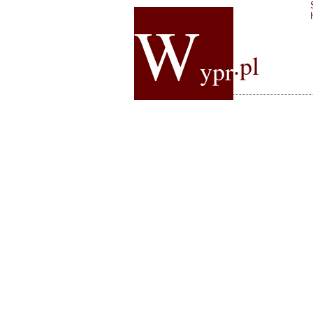
W
.pl
ypr