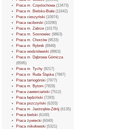
Praca m. Częstochowa
(13473)
Praca m. Bielsko-Biała
(11642)
Praca cieszyński
(10974)
Praca raciborski
(10290)
Praca m. Zabrze
(10175)
Praca m. Sosnowiec
(9863)
Praca m. Chorzów
(9533)
Praca m. Rybnik
(8949)
Praca wodzisławski
(8863)
Praca m. Dąbrowa Górnicza
(8595)
Praca m. Tychy
(8217)
Praca m. Ruda Śląska
(7997)
Praca tarnogórski
(7977)
Praca m. Bytom
(7829)
Praca zawierciański
(7512)
Praca będziński
(7293)
Praca pszczyński
(6203)
Praca m. Jastrzębie-Zdrój
(6135)
Praca bielski
(6100)
Praca żywiecki
(6040)
Praca mikołowski
(5321)