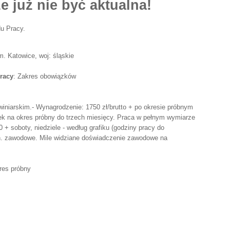
e już nie być aktualna!
u Pracy.
. Katowice, woj: śląskie
racy
: Zakres obowiązków
winiarskim.- Wynagrodzenie: 1750 zł/brutto + po okresie próbnym
k na okres próbny do trzech miesięcy. Praca w pełnym wymiarze
 + soboty, niedziele - według grafiku (godziny pracy do
. zawodowe. Mile widziane doświadczenie zawodowe na
res próbny