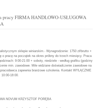
rta pracy FIRMA HANDLOWO-USŁUGOWA
BA
alistycznym sklepie winiarskim.- Wynagrodzenie: 1750 zł/brutto +
 o pracę na początek na okres próbny do trzech miesięcy. Praca
dzinach: 9:00-21:00 + soboty, niedziele - według grafiku (godziny
cenie min. zawodowe. Mile widziane doświadczenie zawodowe na
-> pracodawca zapewnia branżowe szkolenia. Kontakt WYŁĄCZNIE
: 10:00-18:00.
OWA NOVUM KRZYSZTOF PORĘBA