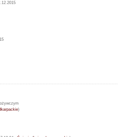
2.12.2015
15
spożywczym
dkarpackie
)