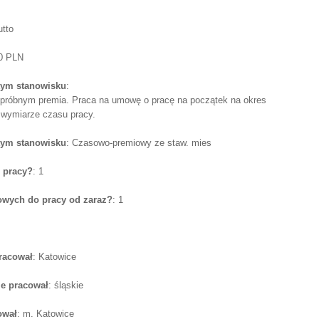
utto
50 PLN
tym stanowisku
:
e próbnym premia. Praca na umowę o pracę na początek na okres
 wymiarze czasu pracy.
tym stanowisku
: Czasowo-premiowy ze staw. mies
 pracy?
: 1
wych do pracy od zaraz?
: 1
pracował
: Katowice
e pracował
: śląskie
ował
: m. Katowice