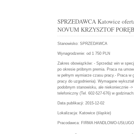
SPRZEDAWCA Katowice ofe
NOVUM KRZYSZTOF PORĘ
Stanowisko:
SPRZEDAWCA
Wynagrodzenie: od 1 750 PLN
Zakres obowiązków:
- Sprzedaż win w specj
po okresie próbnym premia. Praca na umowę
w pełnym wymiarze czasu pracy.- Praca w go
pracy do uzgodnienia). Wymagane wykształ
podobnym stanowisku, ale niekoniecznie 
telefoniczny (Tel. 602-527-676) w godzinach
Data publikacji:
2015-12-02
Lokalizacja:
Katowice
(
śląskie
)
Pracodawca:
FIRMA HANDLOWO-USŁUG