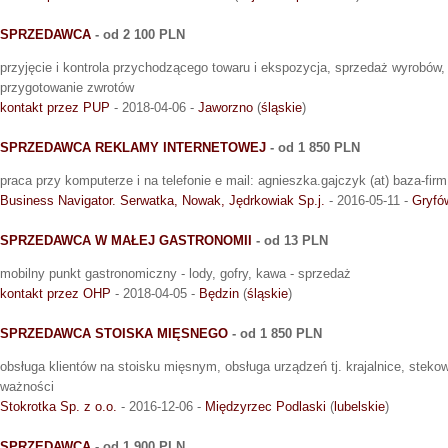
SPRZEDAWCA
- od 2 100 PLN
przyjęcie i kontrola przychodzącego towaru i ekspozycja, sprzedaż wyrobów
przygotowanie zwrotów
kontakt przez PUP
- 2018-04-06 -
Jaworzno
(
śląskie
)
SPRZEDAWCA REKLAMY INTERNETOWEJ
- od 1 850 PLN
praca przy komputerze i na telefonie e mail: agnieszka.gajczyk (at) baza-fir
Business Navigator. Serwatka, Nowak, Jędrkowiak Sp.j.
- 2016-05-11 -
Gryfó
SPRZEDAWCA W MAŁEJ GASTRONOMII
- od 13 PLN
mobilny punkt gastronomiczny - lody, gofry, kawa - sprzedaż
kontakt przez OHP
- 2018-04-05 -
Będzin
(
śląskie
)
SPRZEDAWCA STOISKA MIĘSNEGO
- od 1 850 PLN
obsługa klientów na stoisku mięsnym, obsługa urządzeń tj. krajalnice, steko
ważności
Stokrotka Sp. z o.o.
- 2016-12-06 -
Międzyrzec Podlaski
(
lubelskie
)
SPRZEDAWCA
- od 1 900 PLN