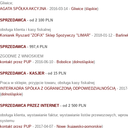
Gliwice;
AGATA SPÓŁKA AKCYJNA
- 2016-03-14 -
Gliwice
(
śląskie
)
SPRZEDAWCA
- od 2 100 PLN
obsługa klienta i kasy fiskalnej
Koniarek Ryszard "ZOFiX" Sklep Spożywczy "LIMAR"
- 2018-01-12 -
Barline
SPRZEDAWCA
- 997,4 PLN
ZGODNIE Z WNIOSKIEM
kontakt przez PUP
- 2016-06-10 -
Bobolice
(
dolnośląskie
)
SPRZEDAWCA - KASJER
- od 15 PLN
Praca w sklepie, przyjęcie towaru, obsługa kasy fiskalnej
INTERKADRA SPÓŁKA Z OGRANICZONĄ ODPOWIEDZIALNOŚCIĄ
- 2017
(
dolnośląskie
)
SPRZEDAWCA PRZEZ INTERNET
- od 2 500 PLN
obsługa klienta, wystawianie faktur, wystawianie listów przewozowych, wpr
systemu
kontakt przez PUP
- 2017-04-07 -
Nowe
(
kujawsko-pomorskie
)