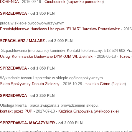
DORENDA
- 2016-09-16 -
Ciechocinek
(
kujawsko-pomorskie
)
SPRZEDAWCA
- od 1 850 PLN
praca w sklepie owocowo-warzywnym
Przedsiębiorstwo Handlowo Usługowe "ELJAR" Jarosław Protasiewicz
- 2016
SZPACHLARZ / MALARZ
- od 2 000 PLN
-Szpachlowanie (murowanie) kominów,-Kontakt telefoniczny: 512-524-602-Prac
Usługi Kominiarsko Budowlane DYMKOM Wł. Zieliński
- 2016-05-18 -
Tczew
SPRZEDAWCA
- od 1 850 PLN
Wykładanie towaru i sprzedaż w sklepie ogólnospożywczym
Sklep Spożywczy Danuta Zielezny
- 2016-10-28 -
Łaziska Górne
(
śląskie
)
SPRZEDAWCA
- od 2 250 PLN
Obsługa klienta i praca związana z prowadzeniem sklepu.
kontakt przez PUP
- 2017-07-13 -
Kuźnica Grabowska
(
wielkopolskie
)
SPRZEDAWCA- MAGAZYNIER
- od 2 000 PLN