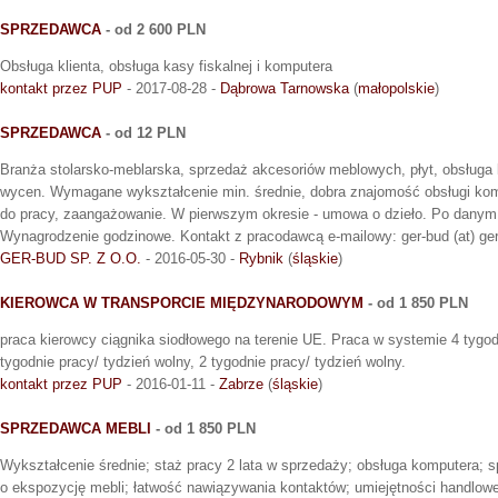
SPRZEDAWCA
- od 2 600 PLN
Obsługa klienta, obsługa kasy fiskalnej i komputera
kontakt przez PUP
- 2017-08-28 -
Dąbrowa Tarnowska
(
małopolskie
)
SPRZEDAWCA
- od 12 PLN
Branża stolarsko-meblarska, sprzedaż akcesoriów meblowych, płyt, obsługa k
wycen. Wymagane wykształcenie min. średnie, dobra znajomość obsługi ko
do pracy, zaangażowanie. W pierwszym okresie - umowa o dzieło. Po danym
Wynagrodzenie godzinowe. Kontakt z pracodawcą e-mailowy: ger-bud (at) ger-
GER-BUD SP. Z O.O.
- 2016-05-30 -
Rybnik
(
śląskie
)
KIEROWCA W TRANSPORCIE MIĘDZYNARODOWYM
- od 1 850 PLN
praca kierowcy ciągnika siodłowego na terenie UE. Praca w systemie 4 tygod
tygodnie pracy/ tydzień wolny, 2 tygodnie pracy/ tydzień wolny.
kontakt przez PUP
- 2016-01-11 -
Zabrze
(
śląskie
)
SPRZEDAWCA MEBLI
- od 1 850 PLN
Wykształcenie średnie; staż pracy 2 lata w sprzedaży; obsługa komputera; 
o ekspozycję mebli; łatwość nawiązywania kontaktów; umiejętności handlowe