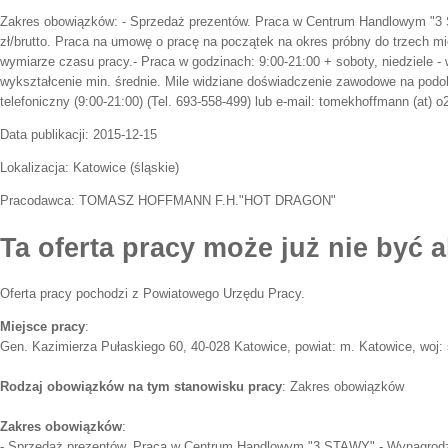
Zakres obowiązków:
- Sprzedaż prezentów. Praca w Centrum Handlowym "3
zł/brutto. Praca na umowę o pracę na początek na okres próbny do trzech m
wymiarze czasu pracy.- Praca w godzinach: 9:00-21:00 + soboty, niedziele 
wykształcenie min. średnie. Mile widziane doświadczenie zawodowe na pod
telefoniczny (9:00-21:00) (Tel. 693-558-499) lub e-mail: tomekhoffmann (at) o2
Data publikacji:
2015-12-15
Lokalizacja:
Katowice
(
śląskie
)
Pracodawca:
TOMASZ HOFFMANN F.H."HOT DRAGON"
Ta oferta pracy może już nie być a
Oferta pracy pochodzi z Powiatowego Urzędu Pracy.
Miejsce pracy
:
Gen. Kazimierza Pułaskiego 60, 40-028 Katowice, powiat: m. Katowice, woj: 
Rodzaj obowiązków na tym stanowisku pracy
: Zakres obowiązków
Zakres obowiązków
:
- Sprzedaż prezentów. Praca w Centrum Handlowym "3 STAWY".- Wynagrodzen