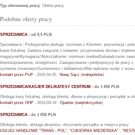
Typ oferowanej pracy
: Oferta pracy
Podobne oferty pracy
SPRZEDAWCA
- od 9,5 PLN
Sprzedawca:- Profesjonalna obsługa: rozmowa z Klientem, prezentacja i pol
kasie fiskalnej- Zadania związane z towarem: przyjmowanie dostaw i implem
magazynieWymagania:Wykształcenie: minimum średnieDoświadczenie zawo
klientaUprawnienia, umiejętności: Zaangażowania i predyspozycji do pracy z
systemie zmianowymSumienności i dokładnościMile widziane osoby z orzec
kontakt przez PUP
- 2016-04-25 -
Nowy Sącz
(
małopolskie
)
SPRZEDAWCA/KASJER DELIKATESY CENTRUM
- do 1 850 PLN
Obsługa kasy fiskalnej, obsługa klienta, dbanie o ekspozycję i porządek w sk
kontakt przez OHP
- 2016-04-19 -
Opatów
(
świętokrzyskie
)
SPRZEDAWCA
- do 1 850 PLN
Obsługa klienta, obsługa ekspresu, utrzymanie porządku w miejscu pracy.
USŁUGI HANDLOWE "TRANS - POL", "CUKIERNIA WIEDEŃSKA" , "RES