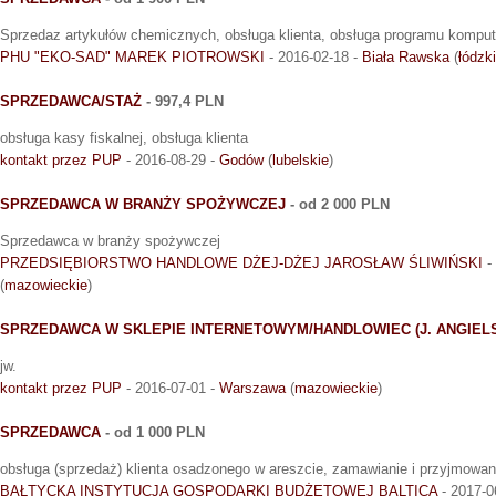
Sprzedaz artykułów chemicznych, obsługa klienta, obsługa programu kompu
PHU "EKO-SAD" MAREK PIOTROWSKI
- 2016-02-18 -
Biała Rawska
(
łódzk
SPRZEDAWCA/STAŻ
- 997,4 PLN
obsługa kasy fiskalnej, obsługa klienta
kontakt przez PUP
- 2016-08-29 -
Godów
(
lubelskie
)
SPRZEDAWCA W BRANŻY SPOŻYWCZEJ
- od 2 000 PLN
Sprzedawca w branży spożywczej
PRZEDSIĘBIORSTWO HANDLOWE DŻEJ-DŻEJ JAROSŁAW ŚLIWIŃSKI
-
(
mazowieckie
)
SPRZEDAWCA W SKLEPIE INTERNETOWYM/HANDLOWIEC (J. ANGIELS
jw.
kontakt przez PUP
- 2016-07-01 -
Warszawa
(
mazowieckie
)
SPRZEDAWCA
- od 1 000 PLN
obsługa (sprzedaż) klienta osadzonego w areszcie, zamawianie i przyjmowan
BAŁTYCKA INSTYTUCJA GOSPODARKI BUDŻETOWEJ BALTICA
- 2017-0