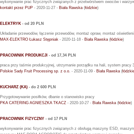
wykonywanie prac fizycznych związanych z przetwórstwem owoców i warzy
kontakt przez PUP
- 2020-11-27 -
Biała Rawska
(
łódzkie
)
ELEKTRYK
- od 20 PLN
Układanie przewodów, łączenie przewodów, montaż opraw, montaż oświetleni
MAX-ELEKTRO Łukasz Stępniak
- 2020-11-18 -
Biała Rawska
(
łódzkie
)
PRACOWNIK PRODUKCJI
- od 17,34 PLN
praca przy taśmie produkcyjnej, utrzymanie porządku na hali, system pracy 
Polskie Sady Fruit Processing sp. z o.o.
- 2020-11-09 -
Biała Rawska
(
łódzki
KUCHARZ (KA)
- do 2 600 PLN
Przygotowywanie posiłków, dbanie o stanowisko pracy
PKA CATERING AGNIESZKA TKACZ
- 2020-10-27 -
Biała Rawska
(
łódzkie
)
PRACOWNIK FIZYCZNY
- od 17 PLN
wykonywanie prac fizycznych związanych z obsługą maszyny ESD, maszy