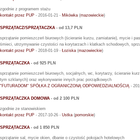
zgodnie z programem stażu
kontakt przez PUP
- 2016-01-21 -
Mikówka
(
mazowieckie
)
SPRZĄTACZ/SPRZĄTACZKA
- od 13,7 PLN
sprzątanie pomieszczeń biurowych (ścieranie kurzu, zamiatanie), mycie i pa
śmieci, utrzymywanie czystości na korytarzach i klatkach schodowych, sprzą
kontakt przez PUP
- 2018-01-19 -
Łoziska
(
mazowieckie
)
SPRZĄTACZKA
- od 925 PLN
sprzątanie pomieszczeń biurowych, socjalnych, wc, korytarzy, ścieranie kurz
tym szklanych) oraz wykonywanie innych prac porządkowych
"FUTURADOM" SPÓŁKA Z OGRANICZONĄ ODPOWIEDZIALNOŚCIĄ
- 201
SPRZĄTACZKA DOMOWA
- od 2 100 PLN
zgodnie ze stanowiskiem
kontakt przez PUP
- 2017-10-26 -
Ustka
(
pomorskie
)
SPRZĄTACZKA
- od 1 850 PLN
sprzątanie sal, mycie okien, dbanie o czystość pokojach hotelowych