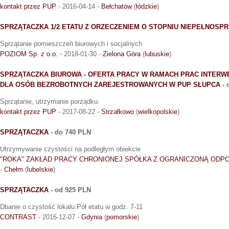
kontakt przez PUP
- 2016-04-14 -
Bełchatów
(
łódzkie
)
SPRZĄTACZKA 1/2 ETATU Z ORZECZENIEM O STOPNIU NIEPEŁNOSP
Sprzątanie pomieszczeń biurowych i socjalnych
POZIOM Sp. z o.o.
- 2018-01-30 -
Zielona Góra
(
lubuskie
)
SPRZĄTACZKA BIUROWA - OFERTA PRACY W RAMACH PRAC INTER
DLA OSÓB BEZROBOTNYCH ZAREJESTROWANYCH W PUP SŁUPCA
- 
Sprzątanie, utrzymanie porządku.
kontakt przez PUP
- 2017-08-22 -
Strzałkowo
(
wielkopolskie
)
SPRZĄTACZKA
- do 740 PLN
Utrzymywanie czystości na podległym obiekcie
"ROKA" ZAKŁAD PRACY CHRONIONEJ SPÓŁKA Z OGRANICZONĄ ODP
-
Chełm
(
lubelskie
)
SPRZĄTACZKA
- od 925 PLN
Dbanie o czystość lokalu.Pół etatu w godz. 7-11
CONTRAST
- 2016-12-07 -
Gdynia
(
pomorskie
)