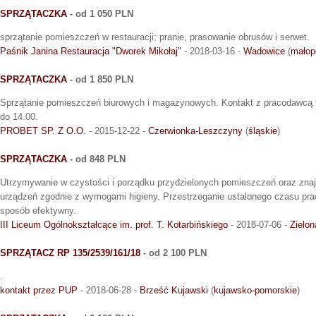
SPRZĄTACZKA
- od 1 050 PLN
sprzątanie pomieszczeń w restauracji; pranie, prasowanie obrusów i serwet.
Paśnik Janina Restauracja "Dworek Mikołaj"
- 2018-03-16 -
Wadowice
(
małop
SPRZĄTACZKA
- od 1 850 PLN
Sprzątanie pomieszczeń biurowych i magazynowych. Kontakt z pracodawcą t
do 14.00.
PROBET SP. Z O.O.
- 2015-12-22 -
Czerwionka-Leszczyny
(
śląskie
)
SPRZĄTACZKA
- od 848 PLN
Utrzymywanie w czystości i porządku przydzielonych pomieszczeń oraz znajd
urządzeń zgodnie z wymogami higieny. Przestrzeganie ustalonego czasu pra
sposób efektywny.
III Liceum Ogólnokształcące im. prof. T. Kotarbińskiego
- 2018-07-06 -
Zielon
SPRZĄTACZ RP 135/2539/161/18
- od 2 100 PLN
.
kontakt przez PUP
- 2018-06-28 -
Brześć Kujawski
(
kujawsko-pomorskie
)