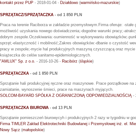
kontakt przez PUP
- 2018-01-04 -
Działdowo
(
warmińsko-mazurskie
)
SPRZĄTACZ/SPRZĄTACZKA
- od 1 850 PLN
Praca na terenie Raciborza w zakładzie przemysłowym.Firma oferuje: -stałe g
możliwość uzyskania nowego doświadczenia;-dogodne warunki pracy;-atrakc
dobrym zespole.Oczekiwania:-sumienność w wykonywaniu obowiązków;-punkt
sprzęt;-elastyczność i mobilność;Zakres obowiązków:-dbanie o czystość we
pracy w zespole;-mycie hal produkcyjnych maszyną czyszczącą oraz myc
książeczka do celów sanitarno-epidemiologicznych.
"AMLUX" Sp. z o.o.
- 2016-10-26 -
Racibórz
(
śląskie
)
SPRZĄTACZKA
- od 1 850 PLN
Sprzątanie hali produkcyjnej ręczne oraz maszynowe. Prace porządkowe na 
zamiatanie, wynoszenie śmieci, prace na maszynach myjących.
SOLCOM-BAYARD SPÓŁKA Z OGRANICZONĄ ODPOWIEDZIALNOŚCIĄ
- 
SPRZĄTACZKA BIUROWA
- od 13 PLN
Sprzątanie pomieszczeń biurowycyh i produkcyjnych 2 razy w tygodniu w go
Firma TIMLER Zakład Elektrotechniki Budowlanej i Przemysłowej inż. el. Mi
Nowy Sącz
(
małopolskie
)