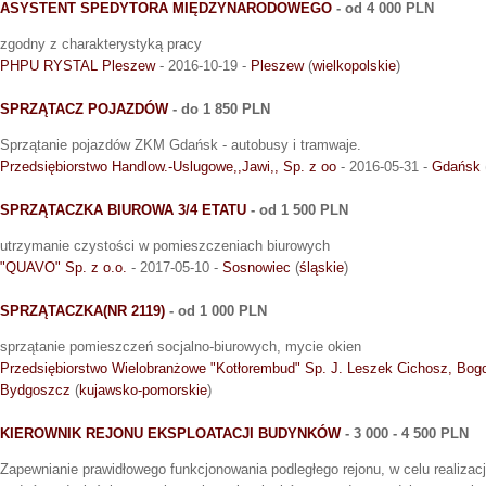
ASYSTENT SPEDYTORA MIĘDZYNARODOWEGO
- od 4 000 PLN
zgodny z charakterystyką pracy
PHPU RYSTAL Pleszew
- 2016-10-19 -
Pleszew
(
wielkopolskie
)
SPRZĄTACZ POJAZDÓW
- do 1 850 PLN
Sprzątanie pojazdów ZKM Gdańsk - autobusy i tramwaje.
Przedsiębiorstwo Handlow.-Uslugowe,,Jawi,, Sp. z oo
- 2016-05-31 -
Gdańsk
SPRZĄTACZKA BIUROWA 3/4 ETATU
- od 1 500 PLN
utrzymanie czystości w pomieszczeniach biurowych
"QUAVO" Sp. z o.o.
- 2017-05-10 -
Sosnowiec
(
śląskie
)
SPRZĄTACZKA(NR 2119)
- od 1 000 PLN
sprzątanie pomieszczeń socjalno-biurowych, mycie okien
Przedsiębiorstwo Wielobranżowe "Kotłorembud" Sp. J. Leszek Cichosz, Bog
Bydgoszcz
(
kujawsko-pomorskie
)
KIEROWNIK REJONU EKSPLOATACJI BUDYNKÓW
- 3 000 - 4 500 PLN
Zapewnianie prawidłowego funkcjonowania podległego rejonu, w celu realizac