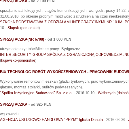
SPRZĄTACZKA
- od 2 100 PLN
sprzątanie sal lekcyjnych, ciągów komunikacyjnych, wc; godz. pracy 14-22; 
31.08.2018, po okresie próbnym możliwość zatrudnienia na czas nieokreślon
SZKOŁA PODSTAWOWA Z ODDZIAŁAMI INTEGRACYJNYMI NR 10 IM. P
10 -
Słupsk
(
pomorskie
)
SPRZĄTACZKA(NR 6708)
- od 1 000 PLN
utrzymanie czystościMiejsce pracy: Bydgoszcz
INTER SECURITY GROUP SPÓŁKA Z OGRANICZONĄ ODPOWIEDZIALN
(
kujawsko-pomorskie
)
BU/ TECHNOLOG ROBÓT WYKOŃCZENIOWYCH - PRACOWNIK BUDOW
Wykonywanie remontów mieszkań (gładzi tynkowych, prac wykończeniowych,
glazury, montaż stolarki, sufitów podwieszanych).
"Spółka Inżynieryjno Budowlana" Sp. z o.o.
- 2016-10-10 -
Wałbrzych
(
dolnoś
SPRZĄTACZKA
- od 925 PLN
wg zawodu
AGENCJA USŁUGOWO-HANDLOWA "PRYM" Iglicka Danuta
- 2016-03-08 -