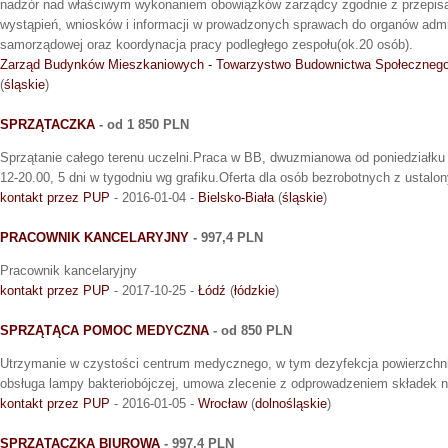
nadzór nad właściwym wykonaniem obowiązków zarządcy zgodnie z przepis
wystąpień, wniosków i informacji w prowadzonych sprawach do organów admin
samorządowej oraz koordynacja pracy podległego zespołu(ok.20 osób).
Zarząd Budynków Mieszkaniowych - Towarzystwo Budownictwa Społecznego 
(
śląskie
)
SPRZĄTACZKA
- od 1 850 PLN
Sprzątanie całego terenu uczelni.Praca w BB, dwuzmianowa od poniedziałku d
12-20.00, 5 dni w tygodniu wg grafiku.Oferta dla osób bezrobotnych z ustalo
kontakt przez PUP
- 2016-01-04 -
Bielsko-Biała
(
śląskie
)
PRACOWNIK KANCELARYJNY
- 997,4 PLN
Pracownik kancelaryjny
kontakt przez PUP
- 2017-10-25 -
Łódź
(
łódzkie
)
SPRZĄTĄCA POMOC MEDYCZNA
- od 850 PLN
Utrzymanie w czystości centrum medycznego, w tym dezyfekcja powierzchn
obsługa lampy bakteriobójczej, umowa zlecenie z odprowadzeniem składek n
kontakt przez PUP
- 2016-01-05 -
Wrocław
(
dolnośląskie
)
SPRZĄTACZKA BIUROWA
- 997,4 PLN