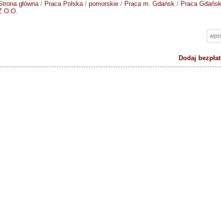
Strona główna
/
Praca Polska
/
pomorskie
/
Praca m. Gdańsk
/
Praca Gdańs
Z O.O.
Dodaj bezpłat