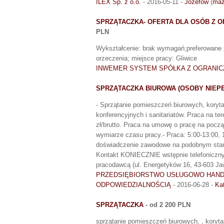
ILEX Sp. z o.o.
- 2016-05-11 -
Józefów
(
maz
SPRZĄTACZKA- OFERTA DLA OSÓB Z 
PLN
Wykształcenie: brak wymagań;preferowane p
orzeczenia; miejsce pracy: Gliwice
INWEMER SYSTEM SPÓŁKA Z OGRANIC
SPRZĄTACZKA BIUROWA (OSOBY NIEP
- Sprzątanie pomieszczeń biurowych, koryt
konferencyjnych i sanitariatów. Praca na te
zł/brutto. Praca na umowę o pracę na począ
wymiarze czasu pracy.- Praca: 5:00-13:00,
doświadczenie zawodowe na podobnym stanow
Kontakt KONIECZNIE wstępnie telefoniczny (
pracodawcą (ul. Energetyków 16, 43-603 Jawor
PRZEDSIĘBIORSTWO USŁUGOWO HANDL
ODPOWIEDZIALNOŚCIĄ
- 2016-06-28 -
Ka
SPRZĄTACZKA
- od 2 200 PLN
sprzątanie pomieszczeń biurowych, , korytarz