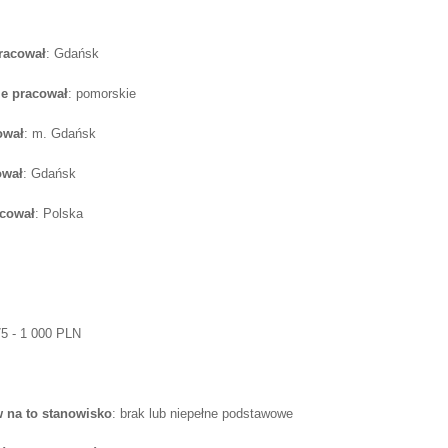
pracował
: Gdańsk
e pracował
: pomorskie
ował
: m. Gdańsk
ował
: Gdańsk
acował
: Polska
75 - 1 000 PLN
 na to stanowisko
: brak lub niepełne podstawowe