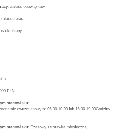
racy
: Zakres obowiązków
 zakresu prac.
as określony
utto
 000 PLN
tym stanowisku
:
 w systemie dwuzmianowym: 06:00-10:00 lub 16:00-19:00Godziny
tym stanowisku
: Czasowy ze stawką miesięczną