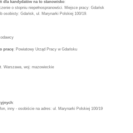
 dla kandydatów na to stanowisko
:
czenie o stopniu niepełnospranowści. Miejsce pracy: Gdańsk
b osobisty: Gdańsk, ul. Marynarki Polskiej 100/19.
acodawcy
o pracę
: Powiatowy Urząd Pracy w Gdańsku
st. Warszawa, woj: mazowieckie
cyjnych
:
on, inny - osobiście na adres: ul. Marynarki Polskiej 100/19