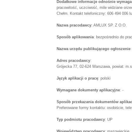
Dodatkowe informacje odnośnie wymagań
pracowitość, uczciwość, mile widziane orze
Chełm. Kontakt telefoniczny: 606 494 006 lu
Nazwa pracodawcy
: AMLUX SP. Z O.O.
Sposób aplikowania
: bezpośrednio do pr
Nazwa urzędu publikującego ogłoszenie 
Adres pracodawcy
:
Grójecka 77, 02-624 Warszawa, powiat: m.
Język aplikacji o pracę
: polski
Wymagane dokumenty aplikacyjne
: -
Sposób przekazania dokumentów aplika
Preferowane formy kontaktu: osobiście, telef
Typ podmiotu pracodawcy
: UP
Województwo pracodawcy
: mazowieckie