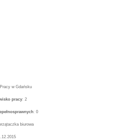
 Pracy w Gdańsku
wisko pracy
: 2
iepełnosprawnych
: 0
przątaczka biurowa
1.12.2015