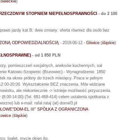
owieckie
)
ORZECZONYM STOPNIEM NIEPEŁNOSPRAWNOŚCI
- do 2 100
rawo jazdy kat.B; dwie zmiany; oferta również dla osób bez
ZONĄ ODPOWIEDZIALNOŚCIĄ
- 2018-06-12 -
Gliwice
(
śląskie
)
EŁNOSPRAWNE)
- od 1 850 PLN
arzy, pomieszczeń socjalnych, aneksów kuchennych, sal
renie Katowic-Szopienic (Biurowiec).- Wynagrodzenie: 1850
tek na okres próbny do trzech miesięcy. Praca w pełnym
 12:00-20:00. Wykształcenie BEZ znaczenia. Mile widziane
isku, ale niekoniecznie -> istnieje możliwość przyuczenia.
8:00-14:00) (Tel. 691-468-414) celem ustalenia spotkania z
zno) lub e-mail: rafal.rataj (at) domel3.pl
OWE"DOM-EL III" SPÓŁKA Z OGRANICZONA
towice
(
śląskie
)
y, toalet, mycie okien itp.