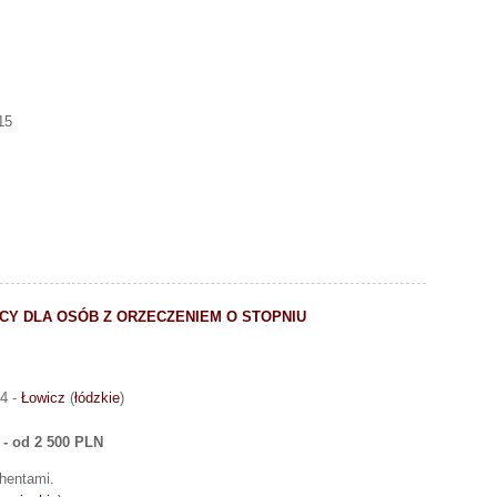
15
CY DLA OSÓB Z ORZECZENIEM O STOPNIU
14 -
Łowicz
(
łódzkie
)
- od 2 500 PLN
ahentami.