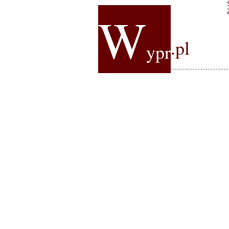
W
.pl
ypr