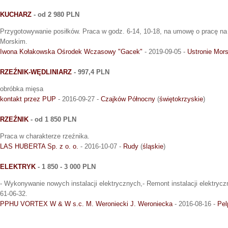
KUCHARZ
- od 2 980 PLN
Przygotowywanie posiłków. Praca w godz. 6-14, 10-18, na umowę o pracę na 
Morskim.
Iwona Kołakowska Ośrodek Wczasowy "Gacek"
- 2019-09-05 -
Ustronie Mors
RZEŹNIK-WĘDLINIARZ
- 997,4 PLN
obróbka mięsa
kontakt przez PUP
- 2016-09-27 -
Czajków Północny
(
świętokrzyskie
)
RZEŹNIK
- od 1 850 PLN
Praca w charakterze rzeźnika.
LAS HUBERTA Sp. z o. o.
- 2016-10-07 -
Rudy
(
śląskie
)
ELEKTRYK
- 1 850 - 3 000 PLN
- Wykonywanie nowych instalacji elektrycznych,- Remont instalacji elektrycz
61-06-32.
PPHU VORTEX W & W s.c. M. Weroniecki J. Weroniecka
- 2016-08-16 -
Pel