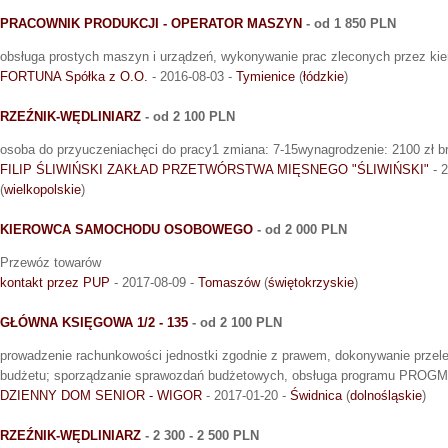
PRACOWNIK PRODUKCJI - OPERATOR MASZYN
- od 1 850 PLN
obsługa prostych maszyn i urządzeń, wykonywanie prac zleconych przez kie
FORTUNA Spółka z O.O.
- 2016-08-03 -
Tymienice
(
łódzkie
)
RZEŹNIK-WĘDLINIARZ
- od 2 100 PLN
osoba do przyuczeniachęci do pracy1 zmiana: 7-15wynagrodzenie: 2100 zł br
FILIP ŚLIWIŃSKI ZAKŁAD PRZETWÓRSTWA MIĘSNEGO "ŚLIWIŃSKI"
- 2
(
wielkopolskie
)
KIEROWCA SAMOCHODU OSOBOWEGO
- od 2 000 PLN
Przewóz towarów
kontakt przez PUP
- 2017-08-09 -
Tomaszów
(
świętokrzyskie
)
GŁÓWNA KSIĘGOWA 1/2 - 135
- od 2 100 PLN
prowadzenie rachunkowości jednostki zgodnie z prawem, dokonywanie przelew
budżetu; sporządzanie sprawozdań budżetowych, obsługa programu PROG
DZIENNY DOM SENIOR - WIGOR
- 2017-01-20 -
Świdnica
(
dolnośląskie
)
RZEŹNIK-WĘDLINIARZ
- 2 300 - 2 500 PLN