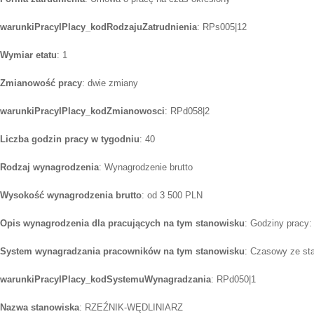
warunkiPracyIPlacy_kodRodzajuZatrudnienia
: RPs005|12
Wymiar etatu
: 1
Zmianowość pracy
: dwie zmiany
warunkiPracyIPlacy_kodZmianowosci
: RPd058|2
Liczba godzin pracy w tygodniu
: 40
Rodzaj wynagrodzenia
: Wynagrodzenie brutto
Wysokość wynagrodzenia brutto
: od 3 500 PLN
Opis wynagrodzenia dla pracujących na tym stanowisku
: Godziny pracy:
System wynagradzania pracowników na tym stanowisku
: Czasowy ze st
warunkiPracyIPlacy_kodSystemuWynagradzania
: RPd050|1
Nazwa stanowiska
: RZEŹNIK-WĘDLINIARZ