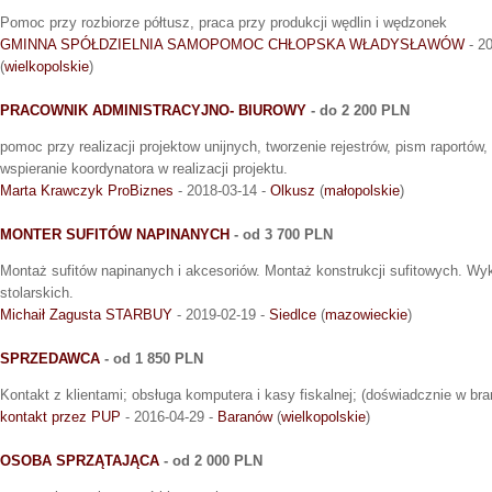
Pomoc przy rozbiorze półtusz, praca przy produkcji wędlin i wędzonek
GMINNA SPÓŁDZIELNIA SAMOPOMOC CHŁOPSKA WŁADYSŁAWÓW
- 2
(
wielkopolskie
)
PRACOWNIK ADMINISTRACYJNO- BIUROWY
- do 2 200 PLN
pomoc przy realizacji projektow unijnych, tworzenie rejestrów, pism raportów,
wspieranie koordynatora w realizacji projektu.
Marta Krawczyk ProBiznes
- 2018-03-14 -
Olkusz
(
małopolskie
)
MONTER SUFITÓW NAPINANYCH
- od 3 700 PLN
Montaż sufitów napinanych i akcesoriów. Montaż konstrukcji sufitowych. W
stolarskich.
Michaił Zagusta STARBUY
- 2019-02-19 -
Siedlce
(
mazowieckie
)
SPRZEDAWCA
- od 1 850 PLN
Kontakt z klientami; obsługa komputera i kasy fiskalnej; (doświadcznie w br
kontakt przez PUP
- 2016-04-29 -
Baranów
(
wielkopolskie
)
OSOBA SPRZĄTAJĄCA
- od 2 000 PLN