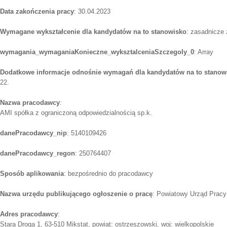
Data zakończenia pracy
: 30.04.2023
Wymagane wykształcenie dla kandydatów na to stanowisko
: zasadnicze
wymagania_wymaganiaKonieczne_wyksztalceniaSzczegoly_0
: Array
Dodatkowe informacje odnośnie wymagań dla kandydatów na to stanow
22.
Nazwa pracodawcy
:
AMI spółka z ograniczoną odpowiedzialnością sp.k.
danePracodawcy_nip
: 5140109426
danePracodawcy_regon
: 250764407
Sposób aplikowania
: bezpośrednio do pracodawcy
Nazwa urzędu publikującego ogłoszenie o pracę
: Powiatowy Urząd Pracy
Adres pracodawcy
:
Stara Droga 1, 63-510 Mikstat, powiat: ostrzeszowski, woj: wielkopolskie