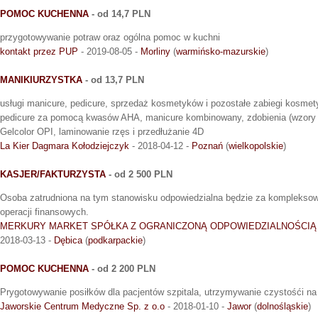
POMOC KUCHENNA
- od 14,7 PLN
przygotowywanie potraw oraz ogólna pomoc w kuchni
kontakt przez PUP
- 2019-08-05 -
Morliny
(
warmińsko-mazurskie
)
MANIKIURZYSTKA
- od 13,7 PLN
usługi manicure, pedicure, sprzedaż kosmetyków i pozostałe zabiegi kosme
pedicure za pomocą kwasów AHA, manicure kombinowany, zdobienia (wzory l
Gelcolor OPI, laminowanie rzęs i przedłużanie 4D
La Kier Dagmara Kołodziejczyk
- 2018-04-12 -
Poznań
(
wielkopolskie
)
KASJER/FAKTURZYSTA
- od 2 500 PLN
Osoba zatrudniona na tym stanowisku odpowiedzialna będzie za kompleksow
operacji finansowych.
MERKURY MARKET SPÓŁKA Z OGRANICZONĄ ODPOWIEDZIALNOŚCI
2018-03-13 -
Dębica
(
podkarpackie
)
POMOC KUCHENNA
- od 2 200 PLN
Prygotowywanie posiłków dla pacjentów szpitala, utrzymywanie czystośći na
Jaworskie Centrum Medyczne Sp. z o.o
- 2018-01-10 -
Jawor
(
dolnośląskie
)