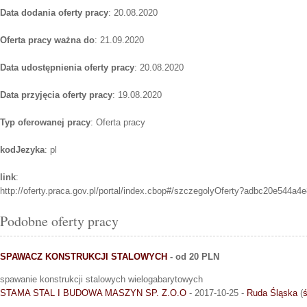
Data dodania oferty pracy
: 20.08.2020
Oferta pracy ważna do
: 21.09.2020
Data udostępnienia oferty pracy
: 20.08.2020
Data przyjęcia oferty pracy
: 19.08.2020
Typ oferowanej pracy
: Oferta pracy
kodJezyka
: pl
link
:
http://oferty.praca.gov.pl/portal/index.cbop#/szczegolyOferty?adbc20e544
Podobne oferty pracy
SPAWACZ KONSTRUKCJI STALOWYCH
- od 20 PLN
spawanie konstrukcji stalowych wielogabarytowych
STAMA STAL I BUDOWA MASZYN SP. Z.O.O
- 2017-10-25 -
Ruda Śląska
(
ś