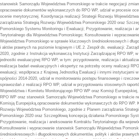
stanowisk Samorządu Województwa Pomorskiego w trakcie negocjacji zmia
opracowanie dokumentów wykonawczych do RPO WP, udział w procesie oceny
ocenie merytorycznej. Koordynacja realizacji Strategii Rozwoju Województ
zarządzania Strategią Rozwoju Województwa Pomorskiego 2020 oraz Szczeg
Pomorskiego Systemu Monitoringu i Ewaluacji; Przygotowanie, realizacja i 
Terytorialnego dla Województwa Pomorskiego; Konsultowanie i wypracowan
Województwa Pomorskiego w sprawie kluczowych średniookresowych i długo
i aktów prawnych na poziomie krajowym i UE.2. Zespół ds. ewaluacji: Zarz
2020, zgodnie z Instrukcja wykonawczą Instytucji Zarządzającej RPO WP, 
jednostki ewaluacyjnej RPO WP, w tym: przygotowanie, realizacja i aktualiz
realizacja badań ewaluacyjnych i ekspertyz na potrzeby oceny realizacji R
ewaluacji; współpraca z Krajową Jednostką Ewaluacji i innymi instytucjami w 
spójności 2014-2020, udział w monitorowaniu postępu finansowego i rzeczo
sprawozdań z realizacji RPO WP, udział w przygotowaniu stosownych raport
Województwa i Komitetu Monitorującego RPO WP oraz Komisji Europejskiej,
RPO WP oraz stanowisk Samorządu Województwa Pomorskiego w trakcie n
Komisją Europejską,opracowanie dokumentów wykonawczych do RPO WP. Koor
Rozwoju Województwa Pomorskiego, zgodnie z Planem zarządzania Strateg
Pomorskiego 2020 oraz Szczegółową koncepcją działania Pomorskiego Syste
Przygotowanie, realizacja i aneksowanie Kontraktu Terytorialnego dla wojew
Konsultowanie i wypracowanie stanowisk Samorządu Województwa Pomorsk
średniookresowych i długookresowych dokumentów, polityk i aktów prawnych