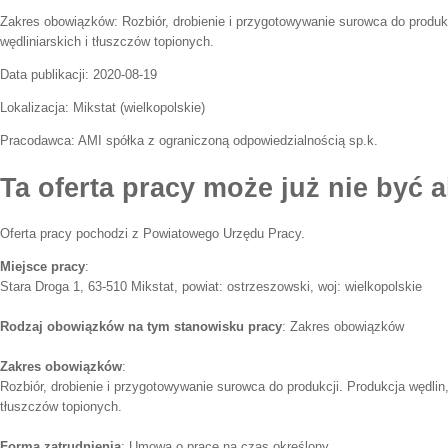
Zakres obowiązków:
Rozbiór, drobienie i przygotowywanie surowca do produk
wędliniarskich i tłuszczów topionych.
Data publikacji:
2020-08-19
Lokalizacja:
Mikstat
(
wielkopolskie
)
Pracodawca:
AMI spółka z ograniczoną odpowiedzialnością sp.k.
Ta oferta pracy może już nie być a
Oferta pracy pochodzi z Powiatowego Urzędu Pracy.
Miejsce pracy
:
Stara Droga 1, 63-510 Mikstat, powiat: ostrzeszowski, woj: wielkopolskie
Rodzaj obowiązków na tym stanowisku pracy
: Zakres obowiązków
Zakres obowiązków
:
Rozbiór, drobienie i przygotowywanie surowca do produkcji. Produkcja wędlin,
tłuszczów topionych.
Forma zatrudnienia
: Umowa o pracę na czas określony