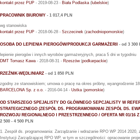
kontakt przez PUP
- 2019-08-23 -
Biała Podlaska
(
lubelskie
)
PRACOWNIK BIUROWY
- 1 017,4 PLN
wg stanowiska
kontakt przez PUP
- 2018-06-28 -
Szczecinek
(
zachodniopomorskie
)
OSOBA DO LEPIENIA PIEROGÓW/PRODUKCJI GARMAŻERII
- od 3 300
lepienie pierogów i innych wyrobów garmażeryjnych, praca 5 dni w tygodniu
DMT Tomasz Kawa
- 2018-08-31 -
Rzeszów
(
podkarpackie
)
RZEŹNIK-WĘDLINIARZ
- od 1 850 PLN
zgodny ze stanowiskiem; umowa o pracę na okres próbny, wyangrodzenie 1850
BARCELONA Sp. z o.o.
- 2016-04-14 -
Ustka
(
pomorskie
)
OD STARSZEGO SPEJALISTY DO GŁÓWNEGO SEPCJALISTY W REFE
STRATEGICZNEGO (ZESPÓŁ DS. PROGRAMOWANIAI ZESPÓŁ DS. EWA
ROZWOJU REGIONALNEGO I PRZESTRZENNEGO / OFERTA NR 01/16 Z D
2 500 - 4 500 PLN
1. Zespół ds. programowania: Zarządzanie i wdrażanie RPO WP 2014 2020, 
Instytucji Zarządzającej RPO WP, w tym w szczególności: opracowanie pr