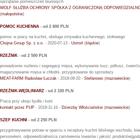
sprzątanie pomieszczeń biurowych
WOLF SŁUŻBA OCHRONY SPÓŁKA Z OGRANICZONĄ ODPOWIEDZIALN
(
małopolskie
)
POMOC KUCHENNA
- od 2 800 PLN
pomoc w pracy na kuchni, obsługa zmywaka kuchennego, stołowego
Chojna Group Sp. z o.o.
- 2020-07-13 -
Ustroń
(
śląskie
)
RZEŹNIK
- od 2 500 PLN
prowadzenie rozbioru i segregacji mięsa, wykonywanie tusz, półtusz, ćwierć
magazynowanie mięsa w chłodni, przygotowanie do sprzedaży
MEAT-FARM Radosław Łuczak
- 2018-09-20 -
Stefanowo
(
mazowieckie
)
RZEŹNIK-WĘDLINIARZ
- od 2 100 PLN
Praca przy uboju bydła i koni
kontakt przez PUP
- 2018-11-16 -
Dzierzby Włościańskie
(
mazowieckie
)
SZEF KUCHNI
- od 2 250 PLN
przygotowywanie potraw w oparciu o receptury kuchni bliskiego wschodu, ki
personelem, odpowiedziałnośza zamówienia towarów i jakość produktów(godz