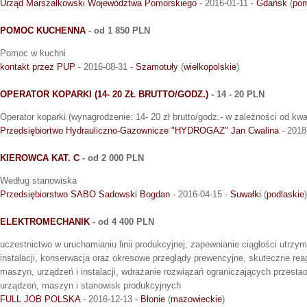
Urząd Marszałkowski Województwa Pomorskiego
- 2016-01-11 -
Gdańsk
(
pom
POMOC KUCHENNA
- od 1 850 PLN
Pomoc w kuchni
kontakt przez PUP
- 2016-08-31 -
Szamotuły
(
wielkopolskie
)
OPERATOR KOPARKI (14- 20 ZŁ BRUTTO/GODZ.)
- 14 - 20 PLN
Operator koparki.(wynagrodzenie: 14- 20 zł brutto/godz.- w zależności od kwali
Przedsiębiortwo Hydrauliczno-Gazownicze "HYDROGAZ" Jan Cwalina
- 2018
KIEROWCA KAT. C
- od 2 000 PLN
Według stanowiska
Przedsiębiorstwo SABO Sadowski Bogdan
- 2016-04-15 -
Suwałki
(
podlaskie
)
ELEKTROMECHANIK
- od 4 400 PLN
uczestnictwo w uruchamianiu linii produkcyjnej, zapewnianie ciągłości utrzy
instalacji, konserwacja oraz okresowe przeglądy prewencyjne, skuteczne rea
maszyn, urządzeń i instalacji, wdrażanie rozwiązań ograniczających przes
urządzeń, maszyn i stanowisk produkcyjnych
FULL JOB POLSKA
- 2016-12-13 -
Błonie
(
mazowieckie
)