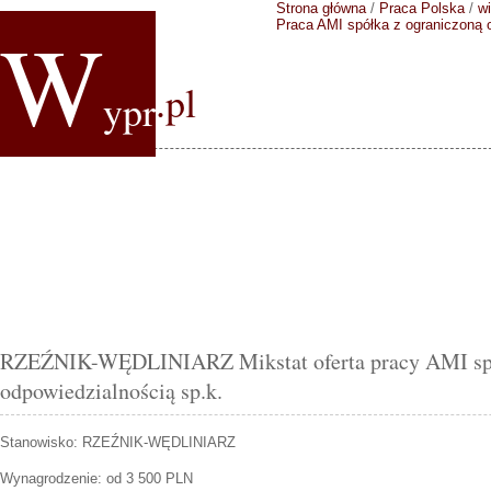
Strona główna
/
Praca Polska
/
wi
W
Praca AMI spółka z ograniczoną 
.pl
ypr
RZEŹNIK-WĘDLINIARZ Mikstat oferta pracy AMI spó
odpowiedzialnością sp.k.
Stanowisko:
RZEŹNIK-WĘDLINIARZ
Wynagrodzenie: od 3 500 PLN