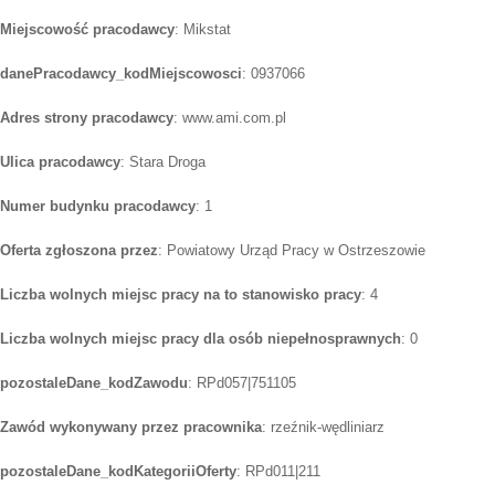
Miejscowość pracodawcy
: Mikstat
danePracodawcy_kodMiejscowosci
: 0937066
Adres strony pracodawcy
: www.ami.com.pl
Ulica pracodawcy
: Stara Droga
Numer budynku pracodawcy
: 1
Oferta zgłoszona przez
: Powiatowy Urząd Pracy w Ostrzeszowie
Liczba wolnych miejsc pracy na to stanowisko pracy
: 4
Liczba wolnych miejsc pracy dla osób niepełnosprawnych
: 0
pozostaleDane_kodZawodu
: RPd057|751105
Zawód wykonywany przez pracownika
: rzeźnik-wędliniarz
pozostaleDane_kodKategoriiOferty
: RPd011|211