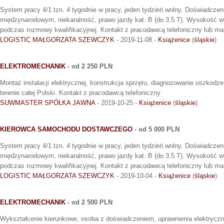
System pracy 4/1 tzn. 4 tygodnie w pracy, jeden tydzień wolny. Doświadczen
międzynarodowym, niekaralność, prawo jazdy kat. B (do 3,5 T). Wysokość w
podczas rozmowy kwalifikacyjnej. Kontakt z pracodawcą telefoniczny lub mai
LOGISTIC MAŁGORZATA SZEWCZYK
- 2019-11-08 -
Książenice
(
śląskie
)
ELEKTROMECHANIK
- od 2 250 PLN
Montaż instalacji elektrycznej, konstrukcja sprzętu, diagnozowanie uszkodz
terenie całej Polski. Kontakt z pracodawcą telefoniczny
SUWMASTER SPÓŁKA JAWNA
- 2019-10-25 -
Książenice
(
śląskie
)
KIEROWCA SAMOCHODU DOSTAWCZEGO
- od 5 000 PLN
System pracy 4/1 tzn. 4 tygodnie w pracy, jeden tydzień wolny. Doświadczen
międzynarodowym, niekaralność, prawo jazdy kat. B (do 3,5 T). Wysokość w
podczas rozmowy kwalifikacyjnej. Kontakt z pracodawcą telefoniczny lub mai
LOGISTIC MAŁGORZATA SZEWCZYK
- 2019-10-04 -
Książenice
(
śląskie
)
ELEKTROMECHANIK
- od 2 500 PLN
Wykształcenie kierunkowe, osoba z doświadczeniem, uprawnienia elektrycz