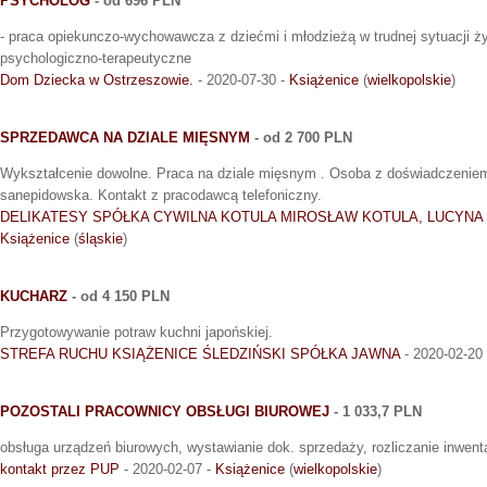
PSYCHOLOG
- od 696 PLN
- praca opiekunczo-wychowawcza z dziećmi i młodzieżą w trudnej sytuacji ży
psychologiczno-terapeutyczne
Dom Dziecka w Ostrzeszowie.
- 2020-07-30 -
Książenice
(
wielkopolskie
)
SPRZEDAWCA NA DZIALE MIĘSNYM
- od 2 700 PLN
Wykształcenie dowolne. Praca na dziale mięsnym . Osoba z doświadczeniem
sanepidowska. Kontakt z pracodawcą telefoniczny.
DELIKATESY SPÓŁKA CYWILNA KOTULA MIROSŁAW KOTULA, LUCYNA
Książenice
(
śląskie
)
KUCHARZ
- od 4 150 PLN
Przygotowywanie potraw kuchni japońskiej.
STREFA RUCHU KSIĄŻENICE ŚLEDZIŃSKI SPÓŁKA JAWNA
- 2020-02-20
POZOSTALI PRACOWNICY OBSŁUGI BIUROWEJ
- 1 033,7 PLN
obsługa urządzeń biurowych, wystawianie dok. sprzedaży, rozliczanie inwent
kontakt przez PUP
- 2020-02-07 -
Książenice
(
wielkopolskie
)