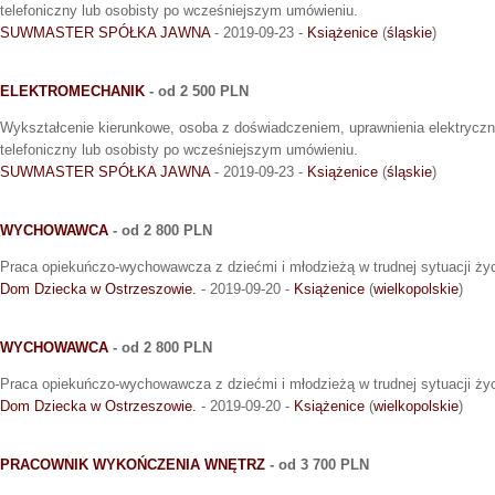
telefoniczny lub osobisty po wcześniejszym umówieniu.
SUWMASTER SPÓŁKA JAWNA
- 2019-09-23 -
Książenice
(
śląskie
)
ELEKTROMECHANIK
- od 2 500 PLN
Wykształcenie kierunkowe, osoba z doświadczeniem, uprawnienia elektrycz
telefoniczny lub osobisty po wcześniejszym umówieniu.
SUWMASTER SPÓŁKA JAWNA
- 2019-09-23 -
Książenice
(
śląskie
)
WYCHOWAWCA
- od 2 800 PLN
Praca opiekuńczo-wychowawcza z dziećmi i młodzieżą w trudnej sytuacji ży
Dom Dziecka w Ostrzeszowie.
- 2019-09-20 -
Książenice
(
wielkopolskie
)
WYCHOWAWCA
- od 2 800 PLN
Praca opiekuńczo-wychowawcza z dziećmi i młodzieżą w trudnej sytuacji ży
Dom Dziecka w Ostrzeszowie.
- 2019-09-20 -
Książenice
(
wielkopolskie
)
PRACOWNIK WYKOŃCZENIA WNĘTRZ
- od 3 700 PLN