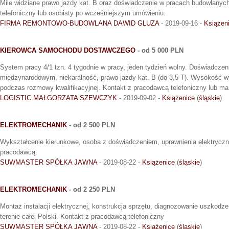
Mile widziane prawo jazdy kat. B oraz doświadczenie w pracach budowlanyc
telefoniczny lub osobisty po wcześniejszym umówieniu.
FIRMA REMONTOWO-BUDOWLANA DAWID GLUZA
- 2019-09-16 -
Książen
KIEROWCA SAMOCHODU DOSTAWCZEGO
- od 5 000 PLN
System pracy 4/1 tzn. 4 tygodnie w pracy, jeden tydzień wolny. Doświadczen
międzynarodowym, niekaralność, prawo jazdy kat. B (do 3,5 T). Wysokość w
podczas rozmowy kwalifikacyjnej. Kontakt z pracodawcą telefoniczny lub mai
LOGISTIC MAŁGORZATA SZEWCZYK
- 2019-09-02 -
Książenice
(
śląskie
)
ELEKTROMECHANIK
- od 2 500 PLN
Wykształcenie kierunkowe, osoba z doświadczeniem, uprawnienia elektryczne
pracodawcą.
SUWMASTER SPÓŁKA JAWNA
- 2019-08-22 -
Książenice
(
śląskie
)
ELEKTROMECHANIK
- od 2 250 PLN
Montaż instalacji elektrycznej, konstrukcja sprzętu, diagnozowanie uszkodz
terenie całej Polski. Kontakt z pracodawcą telefoniczny
SUWMASTER SPÓŁKA JAWNA
- 2019-08-22 -
Książenice
(
śląskie
)