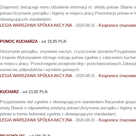
Znajomość bieżącego menu.Udzielenie informacji nt. składu potraw. Dbanie 
potraw.Urzymanie porządku i higieny w miejscu pracy.Prezentacja potraw w f
obowiązującymi standardami.
LEGIA WARSZAWA SPÓŁKA AKCYJNA
- 2020-08-31 -
Książenice
(
mazowie
POMOC KUCHARZA
- od 19,85 PLN
Utrzymanie porządku, zmywanie naczyń, czyszczenie sprzętów.Przygotowyw
i krojenie.Wykonywanie różnego rodzaju potraw zgodnie z zaleceniem kuchar
w miejscu pracy. Przestrzeganie przepisów bhp i przeciwpożarowych.Zabezp
surowców, półproduktów i wyrobów gotowych.
LEGIA WARSZAWA SPÓŁKA AKCYJNA
- 2020-08-31 -
Książenice
(
mazowie
KUCHARZ
- od 23,82 PLN
Przygotowanie dań zgodnie z obowiązującymi standardami.Racjonalne gosp
straty.Dbanie o odpowiednią estetykę potraw.Utrzymanie porządku i higieny 
potraw w formie bufetowej zgodnie z obowiązującymi standardami.
LEGIA WARSZAWA SPÓŁKA AKCYJNA
- 2020-08-31 -
Książenice
(
mazowie