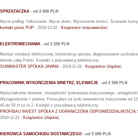
SPRZĄTACZKA
- od 2 600 PLN
Mycie podłóg. Odkurzanie. Mycie okien. Wynoszenie śmieci. Ścieranie kurzy.
kontakt przez PUP
- 2019-12-02 -
Książenice
(
mazowieckie
)
ELEKTROMECHANIK
- od 2 250 PLN
Montaż instalacji elektrycznej, konstrukcja sprzętu, diagnozowanie uszkodz
terenie całej Polski. Kontakt z pracodawcą telefoniczny.
SUWMASTER SPÓŁKA JAWNA
- 2019-11-26 -
Książenice
(
śląskie
)
PRACOWNIK WYKOŃCZENIA WNETRZ, ELEWACJE
- od 2 500 PLN
Wykształcenie dowolne. Umiejetność tynkowania maszynowego, umiejętność
Wynagrodzenie + premia. Firma płaci za tynki wewnetrzne maszynowe od 12 
40 do 50 zł za m 2. Kontakt z pracodawcą telefoniczny.
PROFIBAU INVEST SPÓŁKA Z OGRANICZONĄ ODPOWIEDZIALNOŚCI
2019-11-22 -
Książenice
(
śląskie
)
KIEROWCA SAMOCHODU DOSTAWCZEGO
- od 5 000 PLN