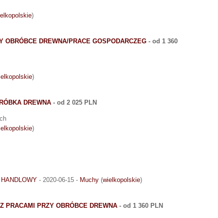
elkopolskie
)
RZY OBRÓBCE DREWNA/PRACE GOSPODARCZEG
- od 1 360
ielkopolskie
)
BRÓBKA DREWNA
- od 2 025 PLN
ych
ielkopolskie
)
O HANDLOWY
- 2020-06-15 -
Muchy
(
wielkopolskie
)
E Z PRACAMI PRZY OBRÓBCE DREWNA
- od 1 360 PLN