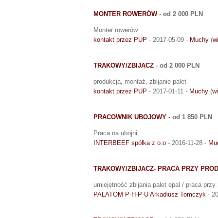
MONTER ROWERÓW
- od 2 000 PLN
Monter rowerów
kontakt przez PUP
- 2017-05-09 -
Muchy
(
w
TRAKOWY/ZBIJACZ
- od 2 000 PLN
produkcja, montaż, zbijanie palet
kontakt przez PUP
- 2017-01-11 -
Muchy
(
wi
PRACOWNIK UBOJOWY
- od 1 850 PLN
Praca na ubojni.
INTERBEEF spółka z o.o
- 2016-11-28 -
Mu
TRAKOWY/ZBIJACZ- PRACA PRZY PROD
umiejętność zbijania palet epal / praca przy 
PALATOM P-H-P-U Arkadiusz Tomczyk
- 20