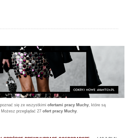
apoznać się ze wszystkimi
ofertami pracy Muchy
, które są
. Możesz przeglądać 27
ofert pracy Muchy
.