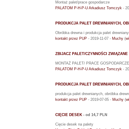
Montaż palet/prace gospodarcze
PALATOM P-H-P-U Arkadiusz Tomczyk
- 2
PRODUKCJA PALET DREWNIANYCH, O
Obróbka drewna i produkcja palet drewnian
kontakt przez PUP
- 2019-11-07 -
Muchy
(
wi
ZBIJACZ PALET/CZYNNOŚCI ZWIĄZAN
MONTAŻ PALET/ PRACE GOSPODARCZ
PALATOM P-H-P-U Arkadiusz Tomczyk
- 2
PRODUKCJA PALET DREWNIANYCH, O
produkcja palet drewnianych, obróbka drew
kontakt przez PUP
- 2019-07-05 -
Muchy
(
w
CIĘCIE DESEK
- od 14,7 PLN
Cięcie desek na palety