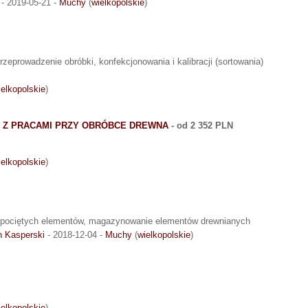
- 2019-05-21 -
Muchy
(
wielkopolskie
)
przeprowadzenie obróbki, konfekcjonowania i kalibracji (sortowania)
ielkopolskie
)
E Z PRACAMI PRZY OBRÓBCE DREWNA
- od 2 352 PLN
ielkopolskie
)
ie pociętych elementów, magazynowanie elementów drewnianych
 Kasperski
- 2018-12-04 -
Muchy
(
wielkopolskie
)
ielkopolskie
)