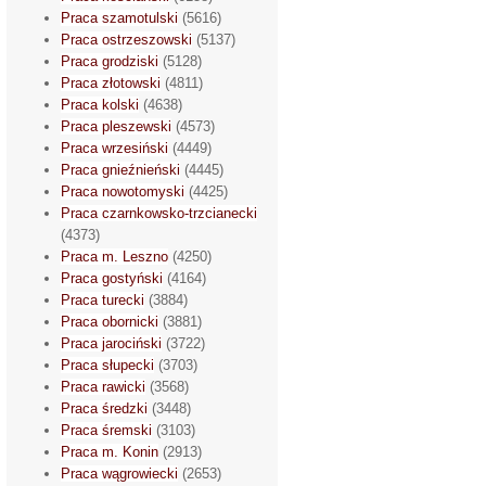
Praca szamotulski
(5616)
Praca ostrzeszowski
(5137)
Praca grodziski
(5128)
Praca złotowski
(4811)
Praca kolski
(4638)
Praca pleszewski
(4573)
Praca wrzesiński
(4449)
Praca gnieźnieński
(4445)
Praca nowotomyski
(4425)
Praca czarnkowsko-trzcianecki
(4373)
Praca m. Leszno
(4250)
Praca gostyński
(4164)
Praca turecki
(3884)
Praca obornicki
(3881)
Praca jarociński
(3722)
Praca słupecki
(3703)
Praca rawicki
(3568)
Praca średzki
(3448)
Praca śremski
(3103)
Praca m. Konin
(2913)
Praca wągrowiecki
(2653)