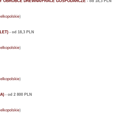
RZY OBRÓBCE DREWNA/PRACE GOSPODARCZE
- od 18,3 PLN
ielkopolskie
)
LET)
- od 18,3 PLN
ielkopolskie
)
ielkopolskie
)
A)
- od 2 800 PLN
ielkopolskie
)