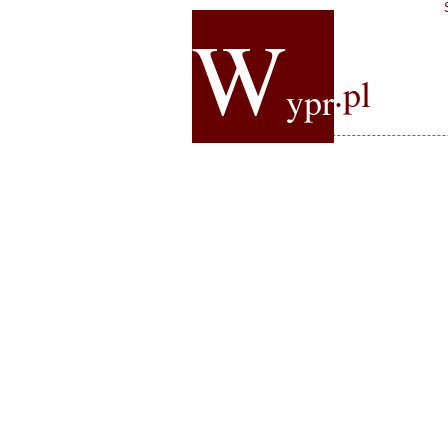
W
.pl
ypr