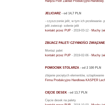
Haręża Piotr Zakład Produkcyjno-Handlowy.
JELICIARZ
- od 14,7 PLN
- czyszczenie jelit, w tym ich przelewanie- 
jelit zwierząt- solenie jelit
kontakt przez PUP
- 2019-03-12 -
Muchy
(
w
ZBIJACZ PALET/ CZYNNOŚCI ZWIĄZAN
Montaż palet
kontakt przez PUP
- 2019-02-06 -
Muchy
(
w
POMOCNIK STOLARZA
- od 2 100 PLN
zbijanie pociętych elementów, sztaplowan
Firma Produkcyjno Handlowa KASPER Lech
CIĘCIE DESEK
- od 13,7 PLN
Cięcie desek na palety
kontakt przez PUP
- 2018-10-03 -
Muchy
(
w