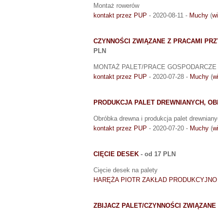
Montaż rowerów
kontakt przez PUP
- 2020-08-11 -
Muchy
(
wi
CZYNNOŚCI ZWIĄZANE Z PRACAMI P
PLN
MONTAŻ PALET/PRACE GOSPODARCZE
kontakt przez PUP
- 2020-07-28 -
Muchy
(
w
PRODUKCJA PALET DREWNIANYCH, O
Obróbka drewna i produkcja palet drewnian
kontakt przez PUP
- 2020-07-20 -
Muchy
(
w
CIĘCIE DESEK
- od 17 PLN
Cięcie desek na palety
HARĘŻA PIOTR ZAKŁAD PRODUKCYJN
ZBIJACZ PALET/CZYNNOŚCI ZWIĄZAN