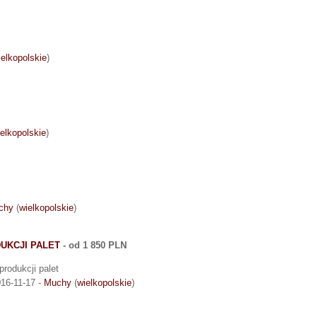
ielkopolskie
)
elkopolskie
)
chy
(
wielkopolskie
)
UKCJI PALET
- od 1 850 PLN
produkcji palet
16-11-17 -
Muchy
(
wielkopolskie
)