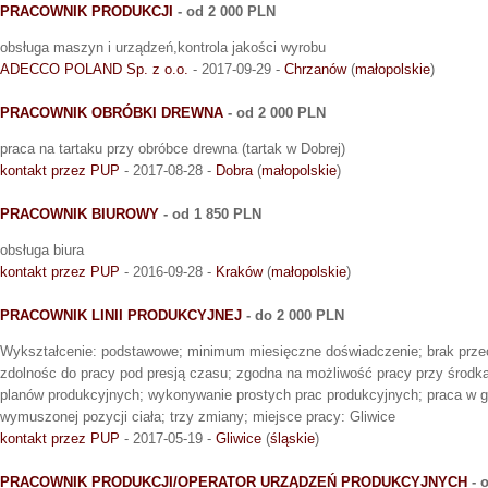
PRACOWNIK PRODUKCJI
- od 2 000 PLN
obsługa maszyn i urządzeń,kontrola jakości wyrobu
ADECCO POLAND Sp. z o.o.
- 2017-09-29 -
Chrzanów
(
małopolskie
)
PRACOWNIK OBRÓBKI DREWNA
- od 2 000 PLN
praca na tartaku przy obróbce drewna (tartak w Dobrej)
kontakt przez PUP
- 2017-08-28 -
Dobra
(
małopolskie
)
PRACOWNIK BIUROWY
- od 1 850 PLN
obsługa biura
kontakt przez PUP
- 2016-09-28 -
Kraków
(
małopolskie
)
PRACOWNIK LINII PRODUKCYJNEJ
- do 2 000 PLN
Wykształcenie: podstawowe; minimum miesięczne doświadczenie; brak prz
zdolnośc do pracy pod presją czasu; zgodna na możliwość pracy przy środk
planów produkcyjnych; wykonywanie prostych prac produkcyjnych; praca w gr
wymuszonej pozycji ciała; trzy zmiany; miejsce pracy: Gliwice
kontakt przez PUP
- 2017-05-19 -
Gliwice
(
śląskie
)
PRACOWNIK PRODUKCJI/OPERATOR URZĄDZEŃ PRODUKCYJNYCH
- 