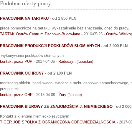
Podobne oferty pracy
PRACOWNIK NA TARTAKU
- od 1 850 PLN
prace pomocnicze na tartaku, wykształcenie bez znaczenia, chęć do pracy,
TARTAK Ostrów Centrum Dachowo-Budowlane
- 2016-05-25 -
Ostrów Wielkop
PRACOWNIK PRODUKCJI PODKŁADÓW SŁOMIANYCH
- od 2 000 PLN
-wykonywanie podkładów słomianych
kontakt przez PUP
- 2017-04-06 -
Radoszyn
(
lubuskie
)
PRACOWNIK OCHRONY
- od 2 100 PLN
monitoring obiektu handlowego, ewidencja ruchu osobowo-samochodowego, p
przepustek
kontakt przez OHP
- 2018-04-09 -
Żory
(
śląskie
)
PRACOWNIK BIUROWY ZE ZNAJOMOŚCIA J. NIEMIECKIEGO
- od 2 00
Kontakt z klientem niemieckojęzycznym
TIGER JOB SPÓŁKA Z OGRANICZONĄ ODPOWIEDZIALNOŚCIĄ
- 2017-0