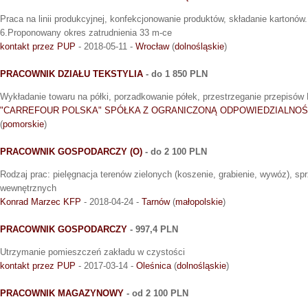
Praca na linii produkcyjnej, konfekcjonowanie produktów, składanie kartonów.
6.Proponowany okres zatrudnienia 33 m-ce
kontakt przez PUP
- 2018-05-11 -
Wrocław
(
dolnośląskie
)
PRACOWNIK DZIAŁU TEKSTYLIA
- do 1 850 PLN
Wykładanie towaru na półki, porzadkowanie półek, przestrzeganie przepisów 
"CARREFOUR POLSKA" SPÓŁKA Z OGRANICZONĄ ODPOWIEDZIALNOŚ
(
pomorskie
)
PRACOWNIK GOSPODARCZY (O)
- do 2 100 PLN
Rodzaj prac: pielęgnacja terenów zielonych (koszenie, grabienie, wywóz), sp
wewnętrznych
Konrad Marzec KFP
- 2018-04-24 -
Tarnów
(
małopolskie
)
PRACOWNIK GOSPODARCZY
- 997,4 PLN
Utrzymanie pomieszczeń zakładu w czystości
kontakt przez PUP
- 2017-03-14 -
Oleśnica
(
dolnośląskie
)
PRACOWNIK MAGAZYNOWY
- od 2 100 PLN