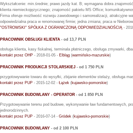
Wykształcenie: min.średnie; prawo jazdy kat. B; wymagana dobra znajomość
klienta niemieckojęzycznego; znajomość pakietu MS Office; komunikatywnoś
Firma oferuje możliwość rozwoju zawodowego i samorealizacji, atrakcyjne waru
odpowiedzialna praca w renomowanej firmie; jedna zmiana; praca w Nieboro
"OSTROWSKI" SPÓŁKA Z OGRANICZONĄ ODPOWIEDZIALNOŚCIĄ
- 201
PRACOWNIK OBSŁUGI KLIENTA
- od 13,7 PLN
obsługa klienta, kasy fiskalnej, terminala płatniczego, obsługa zmywarki, db
kontakt przez OHP
- 2018-01-05 -
Elbląg
(
warmińsko-mazurskie
)
PRACOWNIK PRODUKCJI STOLARSKIEJ
- od 1 750 PLN
przygotowywanie towaru do wysyłki, zbijanie elementów stelaży, obsługa ma
kontakt przez PUP
- 2015-12-02 -
Łążek
(
kujawsko-pomorskie
)
PRACOWNIK BUDOWLANY - OPERATOR
- od 1 850 PLN
Przygotowywanie terenu pod budowe, wykonywanie ław fundamentowych, p
jednorodzinnych.
kontakt przez PUP
- 2016-07-14 -
Gródek
(
kujawsko-pomorskie
)
PRACOWNIK BUDOWLANY
- od 2 100 PLN