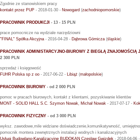
Zgodnie ze stanowiskiem pracy
kontakt przez PUP
- 2018-01-30 -
Nowogard
(
zachodniopomorskie
)
PRACOWNIK PRODUKCJI
- 13 - 15 PLN
prace pomocnicze na wydziale narzędziowni
"FINAL" Spółka Akcyjna
- 2016-04-28 -
Dąbrowa Górnicza
(
śląskie
)
PRACOWNIK ADMINISTARCYJNO-BIUROWY Z BIEGŁĄ ZNAJOMOŚCIĄ 
2 300 PLN
sprzedaż i księgowość
FUHR Polska sp z oo
- 2017-06-22 -
Libiąż
(
małopolskie
)
PRACOWNIK BIUROWY
- od 2 000 PLN
pomoc w pracach biurowych, kontakt z klientami, pozyskiwanie klientów
MONT - SOLID HALL S.C. Szymon Nowak, Michał Nowak
- 2017-07-17 -
Kok
PRACOWNIK FIZYCZNY
- od 3 000 PLN
wyksz. zawodowe,mile widziane doświadczenie,komunikatywność, umiejętnoś
pomocnik montera zewnętrznych instalacji wodnych i kanalizacyjnych
Usługi Budowlano-Kanalizacyjne BUDOKAN Czesław Gwizdek
- 2018-04-06 