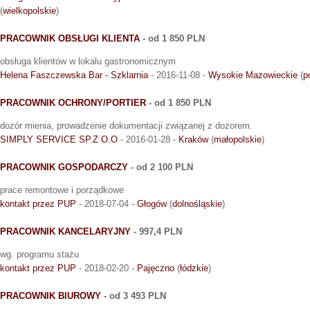
(
wielkopolskie
)
PRACOWNIK OBSŁUGI KLIENTA
- od 1 850 PLN
obsługa klientów w lokalu gastronomicznym
Helena Faszczewska Bar - Szklarnia
- 2016-11-08 -
Wysokie Mazowieckie
(
p
PRACOWNIK OCHRONY/PORTIER
- od 1 850 PLN
dozór mienia, prowadzenie dokumentacji związanej z dozorem.
SIMPLY SERVICE SP.Z O.O
- 2016-01-28 -
Kraków
(
małopolskie
)
PRACOWNIK GOSPODARCZY
- od 2 100 PLN
prace remontowe i porządkowe
kontakt przez PUP
- 2018-07-04 -
Głogów
(
dolnośląskie
)
PRACOWNIK KANCELARYJNY
- 997,4 PLN
wg. programu stażu
kontakt przez PUP
- 2018-02-20 -
Pajęczno
(
łódzkie
)
PRACOWNIK BIUROWY
- od 3 493 PLN