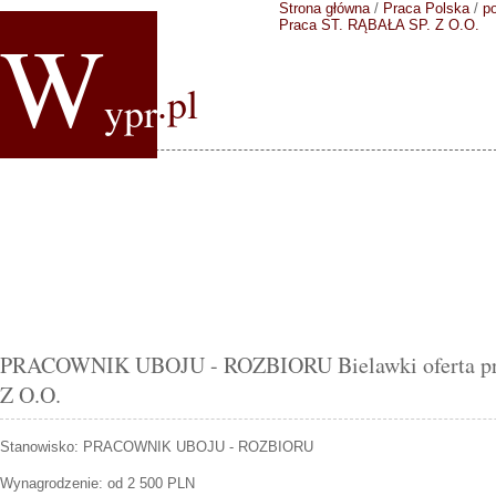
Strona główna
/
Praca Polska
/
p
W
Praca ST. RĄBAŁA SP. Z O.O.
.pl
ypr
PRACOWNIK UBOJU - ROZBIORU Bielawki oferta pr
Z O.O.
Stanowisko:
PRACOWNIK UBOJU - ROZBIORU
Wynagrodzenie: od 2 500 PLN