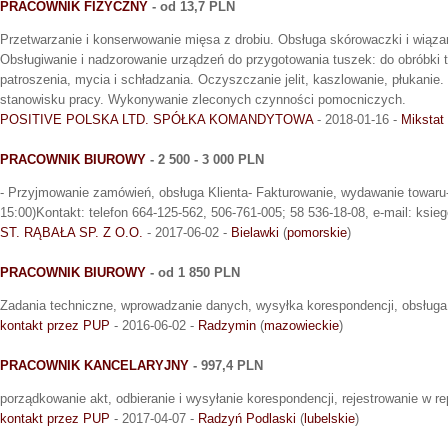
PRACOWNIK FIZYCZNY
- od 13,7 PLN
Przetwarzanie i konserwowanie mięsa z drobiu. Obsługa skórowaczki i wiąza
Obsługiwanie i nadzorowanie urządzeń do przygotowania tuszek: do obróbki t
patroszenia, mycia i schładzania. Oczyszczanie jelit, kaszlowanie, płukanie
stanowisku pracy. Wykonywanie zleconych czynności pomocniczych.
POSITIVE POLSKA LTD. SPÓŁKA KOMANDYTOWA
- 2018-01-16 -
Mikstat
PRACOWNIK BIUROWY
- 2 500 - 3 000 PLN
- Przyjmowanie zamówień, obsługa Klienta- Fakturowanie, wydawanie towaru- 
15:00)Kontakt: telefon 664-125-562, 506-761-005; 58 536-18-08, e-mail: ksieg
ST. RĄBAŁA SP. Z O.O.
- 2017-06-02 -
Bielawki
(
pomorskie
)
PRACOWNIK BIUROWY
- od 1 850 PLN
Zadania techniczne, wprowadzanie danych, wysyłka korespondencji, obsługa 
kontakt przez PUP
- 2016-06-02 -
Radzymin
(
mazowieckie
)
PRACOWNIK KANCELARYJNY
- 997,4 PLN
porządkowanie akt, odbieranie i wysyłanie korespondencji, rejestrowanie w re
kontakt przez PUP
- 2017-04-07 -
Radzyń Podlaski
(
lubelskie
)