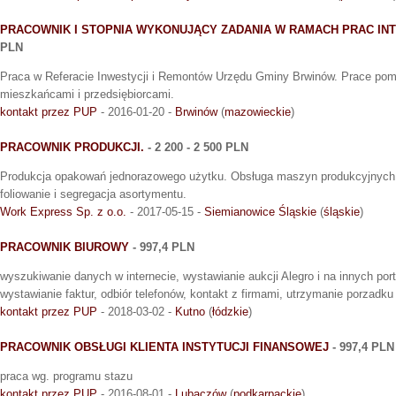
PRACOWNIK I STOPNIA WYKONUJĄCY ZADANIA W RAMACH PRAC I
PLN
Praca w Referacie Inwestycji i Remontów Urzędu Gminy Brwinów. Prace pom
mieszkańcami i przedsiębiorcami.
kontakt przez PUP
- 2016-01-20 -
Brwinów
(
mazowieckie
)
PRACOWNIK PRODUKCJI.
- 2 200 - 2 500 PLN
Produkcja opakowań jednorazowego użytku. Obsługa maszyn produkcyjnych.
foliowanie i segregacja asortymentu.
Work Express Sp. z o.o.
- 2017-05-15 -
Siemianowice Śląskie
(
śląskie
)
PRACOWNIK BIUROWY
- 997,4 PLN
wyszukiwanie danych w internecie, wystawianie aukcji Alegro i na innych port
wystawianie faktur, odbiór telefonów, kontakt z firmami, utrzymanie porzadku
kontakt przez PUP
- 2018-03-02 -
Kutno
(
łódzkie
)
PRACOWNIK OBSŁUGI KLIENTA INSTYTUCJI FINANSOWEJ
- 997,4 PLN
praca wg. programu stazu
kontakt przez PUP
- 2016-08-01 -
Lubaczów
(
podkarpackie
)