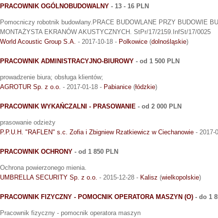
PRACOWNIK OGÓLNOBUDOWALNY
- 13 - 16 PLN
Pomocniczy robotnik budowlany.PRACE BUDOWLANE PRZY BUDOWIE
MONTAŻYSTA EKRANÓW AKUSTYCZNYCH. StPr/17/2159.InfSt/17/0025
World Acoustic Group S.A.
- 2017-10-18 -
Polkowice
(
dolnośląskie
)
PRACOWNIK ADMINISTRACYJNO-BIUROWY
- od 1 500 PLN
prowadzenie biura; obsługa klientów;
AGROTUR Sp. z o.o.
- 2017-01-18 -
Pabianice
(
łódzkie
)
PRACOWNIK WYKAŃCZALNI - PRASOWANIE
- od 2 000 PLN
prasowanie odzieży
P.P.U.H. "RAFLEN" s.c. Zofia i Zbigniew Rzatkiewicz w Ciechanowie
- 2017-
PRACOWNIK OCHRONY
- od 1 850 PLN
Ochrona powierzonego mienia.
UMBRELLA SECURITY Sp. z o.o.
- 2015-12-28 -
Kalisz
(
wielkopolskie
)
PRACOWNIK FIZYCZNY - POMOCNIK OPERATORA MASZYN (O)
- do 1 
Pracownik fizyczny - pomocnik operatora maszyn