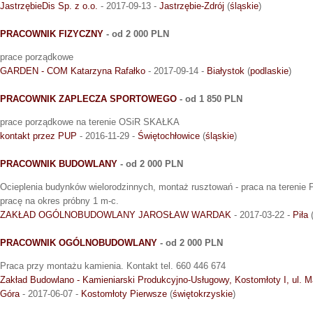
JastrzębieDis Sp. z o.o.
- 2017-09-13 -
Jastrzębie-Zdrój
(
śląskie
)
PRACOWNIK FIZYCZNY
- od 2 000 PLN
prace porządkowe
GARDEN - COM Katarzyna Rafałko
- 2017-09-14 -
Białystok
(
podlaskie
)
PRACOWNIK ZAPLECZA SPORTOWEGO
- od 1 850 PLN
prace porządkowe na terenie OSiR SKAŁKA
kontakt przez PUP
- 2016-11-29 -
Świętochłowice
(
śląskie
)
PRACOWNIK BUDOWLANY
- od 2 000 PLN
Ocieplenia budynków wielorodzinnych, montaż rusztowań - praca na terenie P
pracę na okres próbny 1 m-c.
ZAKŁAD OGÓLNOBUDOWLANY JAROSŁAW WARDAK
- 2017-03-22 -
Piła
PRACOWNIK OGÓLNOBUDOWLANY
- od 2 000 PLN
Praca przy montażu kamienia. Kontakt tel. 660 446 674
Zakład Budowlano - Kamieniarski Produkcyjno-Usługowy, Kostomłoty I, ul. 
Góra
- 2017-06-07 -
Kostomłoty Pierwsze
(
świętokrzyskie
)