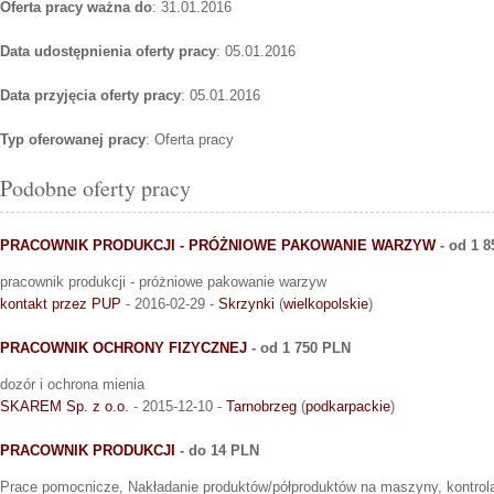
Oferta pracy ważna do
: 31.01.2016
Data udostępnienia oferty pracy
: 05.01.2016
Data przyjęcia oferty pracy
: 05.01.2016
Typ oferowanej pracy
: Oferta pracy
Podobne oferty pracy
PRACOWNIK PRODUKCJI - PRÓŻNIOWE PAKOWANIE WARZYW
- od 1 
pracownik produkcji - próżniowe pakowanie warzyw
kontakt przez PUP
- 2016-02-29 -
Skrzynki
(
wielkopolskie
)
PRACOWNIK OCHRONY FIZYCZNEJ
- od 1 750 PLN
dozór i ochrona mienia
SKAREM Sp. z o.o.
- 2015-12-10 -
Tarnobrzeg
(
podkarpackie
)
PRACOWNIK PRODUKCJI
- do 14 PLN
Prace pomocnicze, Nakładanie produktów/półproduktów na maszyny, kontrola