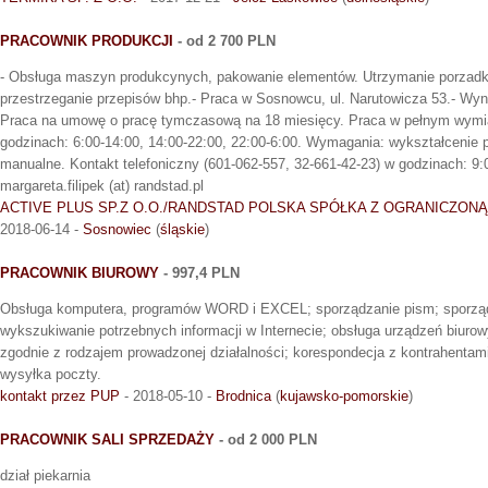
PRACOWNIK PRODUKCJI
- od 2 700 PLN
- Obsługa maszyn produkcynych, pakowanie elementów. Utrzymanie porzadk
przestrzeganie przepisów bhp.- Praca w Sosnowcu, ul. Narutowicza 53.- Wyna
Praca na umowę o pracę tymczasową na 18 miesięcy. Praca w pełnym wymia
godzinach: 6:00-14:00, 14:00-22:00, 22:00-6:00. Wymagania: wykształcenie
manualne. Kontakt telefoniczny (601-062-557, 32-661-42-23) w godzinach: 9:0
margareta.filipek (at) randstad.pl
ACTIVE PLUS SP.Z O.O./RANDSTAD POLSKA SPÓŁKA Z OGRANICZON
2018-06-14 -
Sosnowiec
(
śląskie
)
PRACOWNIK BIUROWY
- 997,4 PLN
Obsługa komputera, programów WORD i EXCEL; sporządzanie pism; sporządz
wykszukiwanie potrzebnych informacji w Internecie; obsługa urządzeń biuro
zgodnie z rodzajem prowadzonej działalności; korespondecja z kontrahentami
wysyłka poczty.
kontakt przez PUP
- 2018-05-10 -
Brodnica
(
kujawsko-pomorskie
)
PRACOWNIK SALI SPRZEDAŻY
- od 2 000 PLN
dział piekarnia