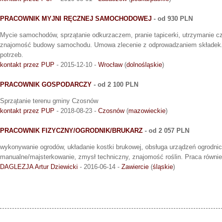
PRACOWNIK MYJNI RĘCZNEJ SAMOCHODOWEJ
- od 930 PLN
Mycie samochodów, sprzątanie odkurzaczem, pranie tapicerki, utrzymanie cz
znajomość budowy samochodu. Umowa zlecenie z odprowadzaniem składek. 
potrzeb.
kontakt przez PUP
- 2015-12-10 -
Wrocław
(
dolnośląskie
)
PRACOWNIK GOSPODARCZY
- od 2 100 PLN
Sprzątanie terenu gminy Czosnów
kontakt przez PUP
- 2018-08-23 -
Czosnów
(
mazowieckie
)
PRACOWNIK FIZYCZNY/OGRODNIK/BRUKARZ
- od 2 057 PLN
wykonywanie ogrodów, układanie kostki brukowej, obsługa urządzeń ogrodnic
manualne/majsterkowanie, zmysł techniczny, znajomość roślin. Praca równi
DAGLEZJA Artur Dziewicki
- 2016-06-14 -
Zawiercie
(
śląskie
)