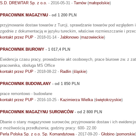
S.D. DREWTAR Sp. z o.o.
- 2016-05-31 -
Tarnów
(
małopolskie
)
PRACOWNIK MAGAZYNU
- od 1 200 PLN
przyjmowanie dostaw towarów z Turcji, sprawdzanie towarów pod względem 
zgodnie z dokumentacją w języku tureckim, właściwe rozmieszczanie i prz
kontakt przez PUP
- 2018-01-14 -
Jabłonowo
(
mazowieckie
)
PRACOWNIK BIUROWY
- 1 017,4 PLN
Ewidencja czasu pracy, prowadzenie akt osobowych, prace biurowe zw. z za
pracownika, obsługa MS Office
kontakt przez PUP
- 2018-08-22 -
Radlin
(
śląskie
)
PRACOWNIK BUDOWLANY
- od 1 850 PLN
prace remontowo - budowlane
kontakt przez PUP
- 2016-10-25 -
Kazimierza Wielka
(
świętokrzyskie
)
PRACOWNIK MAGAZYNU SUROWCÓW
- od 2 800 PLN
Dbanie o stany magazynowe surowców, przyjmowanie dostaw i ich ewidencj
z możliwością przedłużenia; godziny pracy: 600- 22.00
Perla Polska Sp. z o.o. Sp. Komandytowa
- 2017-09-20 -
Głobino
(
pomorskie