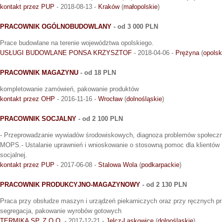
kontakt przez PUP
- 2018-08-13 -
Kraków
(
małopolskie
)
PRACOWNIK OGÓLNOBUDOWLANY
- od 3 000 PLN
Prace budowlane na terenie województwa opolskiego.
USŁUGI BUDOWLANE PONSA KRZYSZTOF
- 2018-04-06 -
Prężyna
(
opolsk
PRACOWNIK MAGAZYNU
- od 18 PLN
kompletowanie zamówień, pakowanie produktów
kontakt przez OHP
- 2016-11-16 -
Wrocław
(
dolnośląskie
)
PRACOWNIK SOCJALNY
- od 2 100 PLN
- Przeprowadzanie wywiadów środowiskowych, diagnoza problemów społeczn
MOPS.- Ustalanie uprawnień i wnioskowanie o stosowną pomoc dla klientó
socjalnej.
kontakt przez PUP
- 2017-06-08 -
Stalowa Wola
(
podkarpackie
)
PRACOWNIK PRODUKCYJNO-MAGAZYNOWY
- od 2 130 PLN
Praca przy obsłudze maszyn i urządzeń piekarniczych oraz przy ręcznych p
segregacja, pakowanie wyrobów gotowych
TERMIKA SP. Z O.O.
- 2017-12-21 -
Jelcz-Laskowice
(
dolnośląskie
)