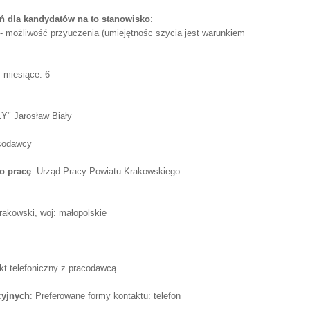
 dla kandydatów na to stanowisko
:
 - możliwość przyuczenia (umiejętnośc szycia jest warunkiem
0, miesiące: 6
 Jarosław Biały
acodawcy
o pracę
: Urząd Pracy Powiatu Krakowskiego
krakowski, woj: małopolskie
akt telefoniczny z pracodawcą
cyjnych
: Preferowane formy kontaktu: telefon