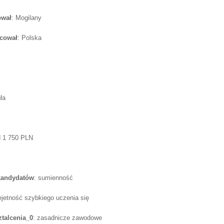
ował
: Mogilany
acował
: Polska
ła
d 1 750 PLN
 kandydatów
: sumienność
ejetność szybkiego uczenia się
talcenia_0
: zasadnicze zawodowe