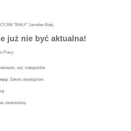
NA "BIAŁY" Jarosław Biały
e już nie być aktualna!
u Pracy.
krakowski, woj: małopolskie
racy
: Zakres obowiązków
zej
as nieokreślony