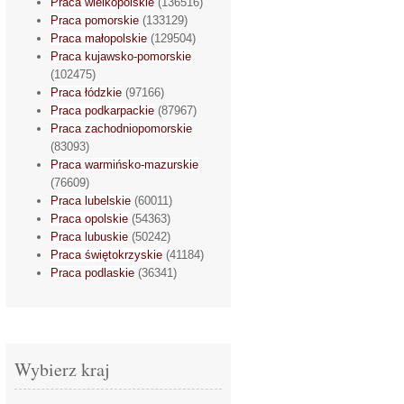
Praca wielkopolskie
(136516)
Praca pomorskie
(133129)
Praca małopolskie
(129504)
Praca kujawsko-pomorskie
(102475)
Praca łódzkie
(97166)
Praca podkarpackie
(87967)
Praca zachodniopomorskie
(83093)
Praca warmińsko-mazurskie
(76609)
Praca lubelskie
(60011)
Praca opolskie
(54363)
Praca lubuskie
(50242)
Praca świętokrzyskie
(41184)
Praca podlaskie
(36341)
Wybierz kraj