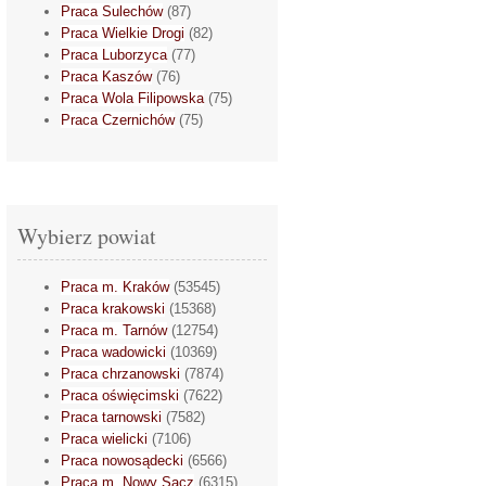
Praca Sulechów
(87)
Praca Wielkie Drogi
(82)
Praca Luborzyca
(77)
Praca Kaszów
(76)
Praca Wola Filipowska
(75)
Praca Czernichów
(75)
Wybierz powiat
Praca m. Kraków
(53545)
Praca krakowski
(15368)
Praca m. Tarnów
(12754)
Praca wadowicki
(10369)
Praca chrzanowski
(7874)
Praca oświęcimski
(7622)
Praca tarnowski
(7582)
Praca wielicki
(7106)
Praca nowosądecki
(6566)
Praca m. Nowy Sącz
(6315)