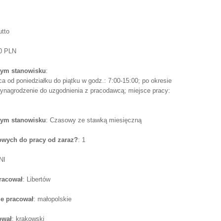
utto
50 PLN
tym stanowisku
:
a od poniedziałku do piątku w godz.: 7:00-15:00; po okresie
wynagrodzenie do uzgodnienia z pracodawcą; miejsce pracy:
tym stanowisku
: Czasowy ze stawką miesięczną
wych do pracy od zaraz?
: 1
NI
pracował
: Libertów
e pracował
: małopolskie
ował
: krakowski