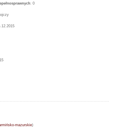
iepełnosprawnych
: 0
rojczy
5.12.2015
15
armińsko-mazurskie
)