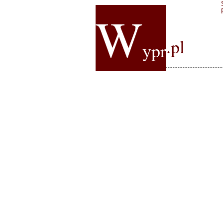
W
.pl
ypr