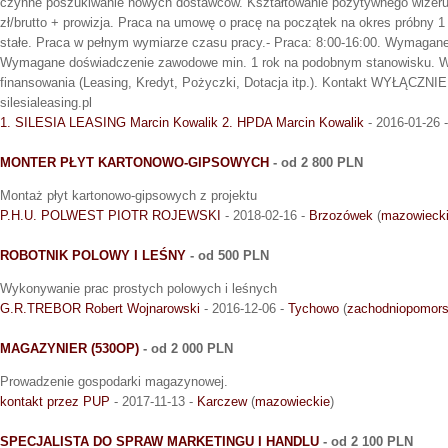
czynne poszukiwanie nowych dostawców. Kształtowanie pozytywnego wizeru
zł/brutto + prowizja. Praca na umowę o pracę na początek na okres próbny 
stałe. Praca w pełnym wymiarze czasu pracy.- Praca: 8:00-16:00. Wymagane
Wymagane doświadczenie zawodowe min. 1 rok na podobnym stanowisku. 
finansowania (Leasing, Kredyt, Pożyczki, Dotacja itp.). Kontakt WYŁĄCZNIE e
silesialeasing.pl
1. SILESIA LEASING Marcin Kowalik 2. HPDA Marcin Kowalik
- 2016-01-26 
MONTER PŁYT KARTONOWO-GIPSOWYCH
- od 2 800 PLN
Montaż płyt kartonowo-gipsowych z projektu
P.H.U. POLWEST PIOTR ROJEWSKI
- 2018-02-16 -
Brzozówek
(
mazowieck
ROBOTNIK POLOWY I LEŚNY
- od 500 PLN
Wykonywanie prac prostych polowych i leśnych
G.R.TREBOR Robert Wojnarowski
- 2016-12-06 -
Tychowo
(
zachodniopomors
MAGAZYNIER (530OP)
- od 2 000 PLN
Prowadzenie gospodarki magazynowej.
kontakt przez PUP
- 2017-11-13 -
Karczew
(
mazowieckie
)
SPECJALISTA DO SPRAW MARKETINGU I HANDLU
- od 2 100 PLN