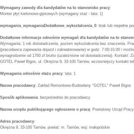
Wymagany zawody dla kandydatów na to stanowisko pracy
:
Monter płyt kartonowo-gipsowych (wymagany staż - lata: 1)
wymagania_wymaganiaDodatkowe_wyksztalcenia_0
: brak lub niepełne 
Dodatkowe informacje odnośnie wymagań dla kandydatów na to stanow
Wymagania: 1 rok doświadczenia, poziom wykształcenia bez znaczenia. Prac
(pracodawca zapewania dojazd i zakwaterowanie) w godz. 7:00-15:00 i możli
wynagrodzenie od 1750 zł brutto (uzależnione od doświadczenia). Kontakt:
GOTEL Paweł Bigos, ul. Okrężna 9, 33-100 Tarnów, wczesniejszy kontakt tel
Wymagania odnośnie stażu pracy
: lata: 1
Nazwa pracodawcy
: Zakład Remontowo-Budowlany "GOTEL" Paweł Bigos
Sposób aplikowania
: bezpośrednio do pracodawcy
Nazwa urzędu publikującego ogłoszenie o pracę
: Powiatowy Urząd Pracy
Adres pracodawcy
:
Okrężna 9, 33-100 Tarnów, powiat: m. Tarnów, woj: małopolskie