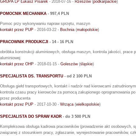
GRUPA LP Łukasz Pisarek
- 2018-07-16 -
Rzeszów
(
podkarpackie
)
POMOCNIK MECHANIKA
- 997,4 PLN
Pomoc przy wykonywaniu napraw sprzętu, maszyn
kontakt przez PUP
- 2016-03-22 -
Bochnia
(
małopolskie
)
PRACOWNIK PRODUKCJI
- 14 - 16 PLN
obróbka konstrukcji aluminiowych, obsługa maszyn, kontrola jakości, prace pr
aluminiowej
kontakt przez OHP
- 2018-01-15 -
Goleszów
(
śląskie
)
SPECJALISTA DS. TRANSPORTU
- od 2 100 PLN
Obsługa giełd transportowych, kontakt i nadzór nad kierowcami zatrudnionym
kontrola czasu pracy kierowców za pomocą zakupionego oprogramowania po
przez producenta
kontakt przez PUP
- 2017-10-30 -
Wrząca
(
wielkopolskie
)
SPECJALISTA DO SPRAW KADR
- do 3 500 PLN
Kompleksowa obsługa kadrowa pracowników (prowadzenie akt osobowych, s
związanej z stosunkiem pracy, zgłaszanie, wyrejestrowanie pracowników, czł