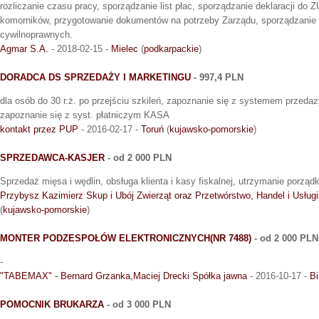
rozliczanie czasu pracy, sporządzanie list płac, sporządzanie deklaracji 
komorników, przygotowanie dokumentów na potrzeby Zarządu, sporządzanie 
cywilnoprawnych.
Agmar S.A.
- 2018-02-15 -
Mielec
(
podkarpackie
)
DORADCA DS SPRZEDAŻY I MARKETINGU
- 997,4 PLN
dla osób do 30 r.ż. po przejściu szkileń, zapoznanie się z systemem przedazy
zapoznanie się z syst. płatniczym KASA
kontakt przez PUP
- 2016-02-17 -
Toruń
(
kujawsko-pomorskie
)
SPRZEDAWCA-KASJER
- od 2 000 PLN
Sprzedaż mięsa i wędlin, obsługa klienta i kasy fiskalnej, utrzymanie porząd
Przybysz Kazimierz Skup i Ubój Zwierząt oraz Przetwórstwo, Handel i Usługi
(
kujawsko-pomorskie
)
MONTER PODZESPOŁÓW ELEKTRONICZNYCH(NR 7488)
- od 2 000 PLN
-
"TABEMAX" - Bernard Grzanka,Maciej Drecki Spółka jawna
- 2016-10-17 -
Bi
POMOCNIK BRUKARZA
- od 3 000 PLN