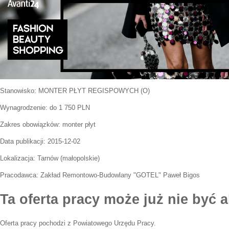
Stanowisko:
MONTER PŁYT REGISPOWYCH (O)
Wynagrodzenie: do 1 750 PLN
Zakres obowiązków:
monter płyt
Data publikacji:
2015-12-02
Lokalizacja:
Tarnów
(
małopolskie
)
Pracodawca:
Zakład Remontowo-Budowlany "GOTEL" Paweł Bigos
Ta oferta pracy może już nie być a
Oferta pracy pochodzi z Powiatowego Urzędu Pracy.