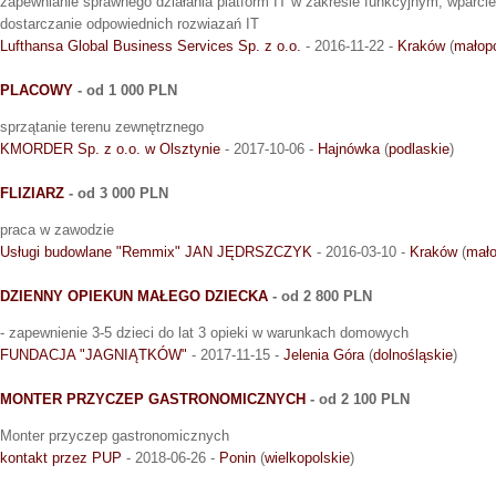
zapewnianie sprawnego działania platform IT w zakresie funkcyjnym, wparc
dostarczanie odpowiednich rozwiazań IT
Lufthansa Global Business Services Sp. z o.o.
- 2016-11-22 -
Kraków
(
małopo
PLACOWY
- od 1 000 PLN
sprzątanie terenu zewnętrznego
KMORDER Sp. z o.o. w Olsztynie
- 2017-10-06 -
Hajnówka
(
podlaskie
)
FLIZIARZ
- od 3 000 PLN
praca w zawodzie
Usługi budowlane "Remmix" JAN JĘDRSZCZYK
- 2016-03-10 -
Kraków
(
mało
DZIENNY OPIEKUN MAŁEGO DZIECKA
- od 2 800 PLN
- zapewnienie 3-5 dzieci do lat 3 opieki w warunkach domowych
FUNDACJA "JAGNIĄTKÓW"
- 2017-11-15 -
Jelenia Góra
(
dolnośląskie
)
MONTER PRZYCZEP GASTRONOMICZNYCH
- od 2 100 PLN
Monter przyczep gastronomicznych
kontakt przez PUP
- 2018-06-26 -
Ponin
(
wielkopolskie
)