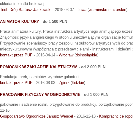
układanie kostki brukowej
Tech-Dróg Bartosz Jackowski
- 2018-03-07 -
Iława
(
warmińsko-mazurskie
)
ANIMATOR KULTURY
- do 1 500 PLN
Praca animatora kultury. Praca instruktora artystycznego animującego uczes
Znajomość języka angielskiego w stopniu umożliwiającym organizację formuł
Przygotowanie scenariuszy pracy zespołu instruktorów artystycznych do prac
międzykulturowym (współpraca z przedstawicielami - instruktorami i dziećmi z
kontakt przez PUP
- 2016-04-14 -
Wrocław
(
dolnośląskie
)
POMOCNIK W ZAKŁADZIE KALETNICZYM
- od 2 000 PLN
Produkcja toreb, namiotów, wyrobów galanterii.
kontakt przez PUP
- 2016-08-03 -
Zgierz
(
łódzkie
)
PRACOWNIK FIZYCZNY W OGRODNICTWIE
- od 1 000 PLN
pakowanie i sadzenie roślin, przygotowanie do produkcji, porządkowanie pop
12-16
Gospodarstwo Ogrodnicze Janusz Wencel
- 2016-12-13 -
Komprachcice
(
opo