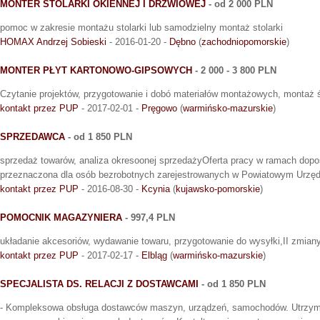
MONTER STOLARKI OKIENNEJ I DRZWIOWEJ
- od 2 000 PLN
pomoc w zakresie montażu stolarki lub samodzielny montaż stolarki
HOMAX Andrzej Sobieski
- 2016-01-20 -
Dębno
(
zachodniopomorskie
)
MONTER PŁYT KARTONOWO-GIPSOWYCH
- 2 000 - 3 800 PLN
Czytanie projektów, przygotowanie i dobó materiałów montażowych, montaż ś
kontakt przez PUP
- 2017-02-01 -
Pręgowo
(
warmińsko-mazurskie
)
SPRZEDAWCA
- od 1 850 PLN
sprzedaż towarów, analiza okresoonej sprzedażyOferta pracy w ramach dopo
przeznaczona dla osób bezrobotnych zarejestrowanych w Powiatowym Urzęd
kontakt przez PUP
- 2016-08-30 -
Kcynia
(
kujawsko-pomorskie
)
POMOCNIK MAGAZYNIERA
- 997,4 PLN
układanie akcesoriów, wydawanie towaru, przygotowanie do wysyłki,II zmiany
kontakt przez PUP
- 2017-02-17 -
Elbląg
(
warmińsko-mazurskie
)
SPECJALISTA DS. RELACJI Z DOSTAWCAMI
- od 1 850 PLN
- Kompleksowa obsługa dostawców maszyn, urządzeń, samochodów. Utrzymyw