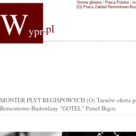
Strona główna
/
Praca Polska
/
m
W
(O)
Praca Zakład Remontowo-Bu
.pl
ypr
MONTER PŁYT REGISPOWYCH (O) Tarnów oferta pr
Remontowo-Budowlany "GOTEL" Paweł Bigos