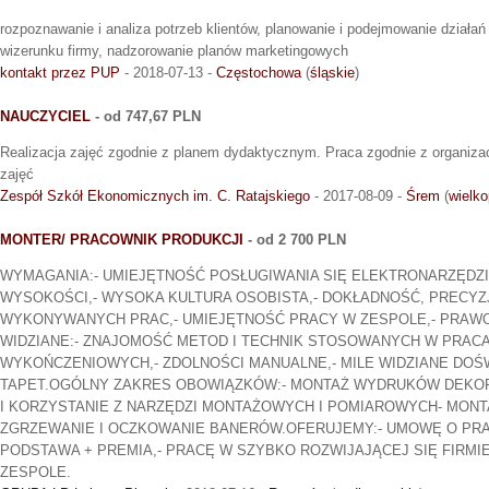
rozpoznawanie i analiza potrzeb klientów, planowanie i podejmowanie dział
wizerunku firmy, nadzorowanie planów marketingowych
kontakt przez PUP
- 2018-07-13 -
Częstochowa
(
śląskie
)
NAUCZYCIEL
- od 747,67 PLN
Realizacja zajęć zgodnie z planem dydaktycznym. Praca zgodnie z organizac
zajęć
Zespół Szkół Ekonomicznych im. C. Ratajskiego
- 2017-08-09 -
Śrem
(
wielko
MONTER/ PRACOWNIK PRODUKCJI
- od 2 700 PLN
WYMAGANIA:- UMIEJĘTNOŚĆ POSŁUGIWANIA SIĘ ELEKTRONARZĘDZIA
WYSOKOŚCI,- WYSOKA KULTURA OSOBISTA,- DOKŁADNOŚĆ, PRECYZ
WYKONYWANYCH PRAC,- UMIEJĘTNOŚĆ PRACY W ZESPOLE,- PRAWO 
WIDZIANE:- ZNAJOMOŚĆ METOD I TECHNIK STOSOWANYCH W PRA
WYKOŃCZENIOWYCH,- ZDOLNOŚCI MANUALNE,- MILE WIDZIANE DO
TAPET.OGÓLNY ZAKRES OBOWIĄZKÓW:- MONTAŻ WYDRUKÓW DEKOR
I KORZYSTANIE Z NARZĘDZI MONTAŻOWYCH I POMIAROWYCH- MONTA
ZGRZEWANIE I OCZKOWANIE BANERÓW.OFERUJEMY:- UMOWĘ O PRA
PODSTAWA + PREMIA,- PRACĘ W SZYBKO ROZWIJAJĄCEJ SIĘ FIRMI
ZESPOLE.