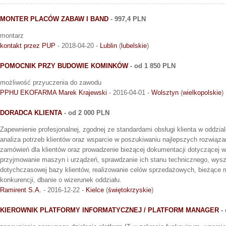
MONTER PLACÓW ZABAW I BAND
- 997,4 PLN
montarz
kontakt przez PUP
- 2018-04-20 -
Lublin
(
lubelskie
)
POMOCNIK PRZY BUDOWIE KOMINKÓW
- od 1 850 PLN
możliwość przyuczenia do zawodu
PPHU EKOFARMA Marek Krajewski
- 2016-04-01 -
Wolsztyn
(
wielkopolskie
)
DORADCA KLIENTA
- od 2 000 PLN
Zapewnienie profesjonalnej, zgodnej ze standardami obsługi klienta w oddzial
analiza potrzeb klientów oraz wsparcie w poszukiwaniu najlepszych rozwiązań
zamówień dla klientów oraz prowadzenie bieżącej dokumentacji dotyczącej w
przyjmowanie maszyn i urządzeń, sprawdzanie ich stanu technicznego, wysz
dotychczasowej bazy klientów, realizowanie celów sprzedażowych, bieżące m
konkurencji, dbanie o wizerunek oddziału.
Ramirent S.A.
- 2016-12-22 -
Kielce
(
świętokrzyskie
)
KIEROWNIK PLATFORMY INFORMATYCZNEJ / PLATFORM MANAGER
- 