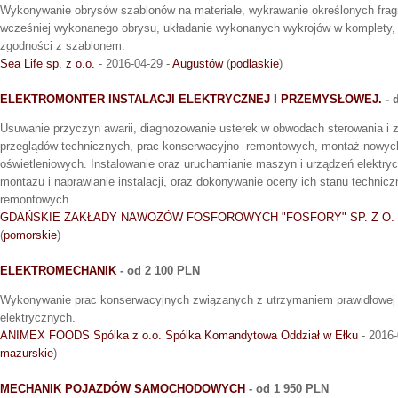
Wykonywanie obrysów szablonów na materiale, wykrawanie określonych frag
wcześniej wykonanego obrysu, układanie wykonanych wykrojów w komplety, li
zgodności z szablonem.
Sea Life sp. z o.o.
- 2016-04-29 -
Augustów
(
podlaskie
)
ELEKTROMONTER INSTALACJI ELEKTRYCZNEJ I PRZEMYSŁOWEJ.
- 
Usuwanie przyczyn awarii, diagnozowanie usterek w obwodach sterowania i 
przeglądów technicznych, prac konserwacyjno -remontowych, montaż nowych 
oświetleniowych. Instalowanie oraz uruchamianie maszyn i urządzeń elektr
montazu i naprawianie instalacji, oraz dokonywanie oceny ich stanu techni
remontowych.
GDAŃSKIE ZAKŁADY NAWOZÓW FOSFOROWYCH "FOSFORY" SP. Z O. 
(
pomorskie
)
ELEKTROMECHANIK
- od 2 100 PLN
Wykonywanie prac konserwacyjnych związanych z utrzymaniem prawidłowej pr
elektrycznych.
ANIMEX FOODS Spólka z o.o. Spólka Komandytowa Oddział w Ełku
- 2016-
mazurskie
)
MECHANIK POJAZDÓW SAMOCHODOWYCH
- od 1 950 PLN