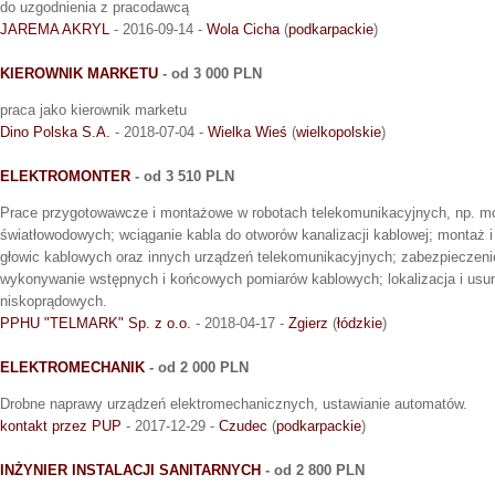
do uzgodnienia z pracodawcą
JAREMA AKRYL
- 2016-09-14 -
Wola Cicha
(
podkarpackie
)
KIEROWNIK MARKETU
- od 3 000 PLN
praca jako kierownik marketu
Dino Polska S.A.
- 2018-07-04 -
Wielka Wieś
(
wielkopolskie
)
ELEKTROMONTER
- od 3 510 PLN
Prace przygotowawcze i montażowe w robotach telekomunikacyjnych, np. mon
światłowodowych; wciąganie kabla do otworów kanalizacji kablowej; montaż i 
głowic kablowych oraz innych urządzeń telekomunikacyjnych; zabezpieczenie 
wykonywanie wstępnych i końcowych pomiarów kablowych; lokalizacja i usu
niskoprądowych.
PPHU "TELMARK" Sp. z o.o.
- 2018-04-17 -
Zgierz
(
łódzkie
)
ELEKTROMECHANIK
- od 2 000 PLN
Drobne naprawy urządzeń elektromechanicznych, ustawianie automatów.
kontakt przez PUP
- 2017-12-29 -
Czudec
(
podkarpackie
)
INŻYNIER INSTALACJI SANITARNYCH
- od 2 800 PLN