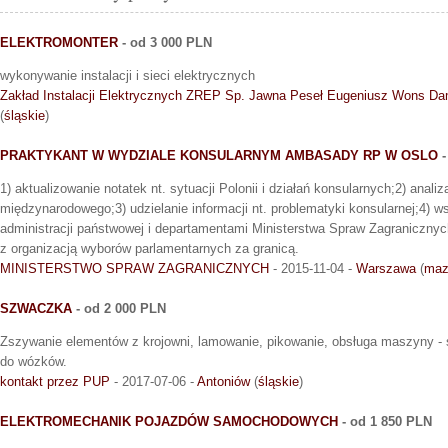
ELEKTROMONTER
- od 3 000 PLN
wykonywanie instalacji i sieci elektrycznych
Zakład Instalacji Elektrycznych ZREP Sp. Jawna Peseł Eugeniusz Wons Da
(
śląskie
)
PRAKTYKANT W WYDZIALE KONSULARNYM AMBASADY RP W OSLO
-
1) aktualizowanie notatek nt. sytuacji Polonii i działań konsularnych;2) anal
międzynarodowego;3) udzielanie informacji nt. problematyki konsularnej;4) 
administracji państwowej i departamentami Ministerstwa Spraw Zagranicznyc
z organizacją wyborów parlamentarnych za granicą.
MINISTERSTWO SPRAW ZAGRANICZNYCH
- 2015-11-04 -
Warszawa
(
maz
SZWACZKA
- od 2 000 PLN
Zszywanie elementów z krojowni, lamowanie, pikowanie, obsługa maszyny - 
do wózków.
kontakt przez PUP
- 2017-07-06 -
Antoniów
(
śląskie
)
ELEKTROMECHANIK POJAZDÓW SAMOCHODOWYCH
- od 1 850 PLN