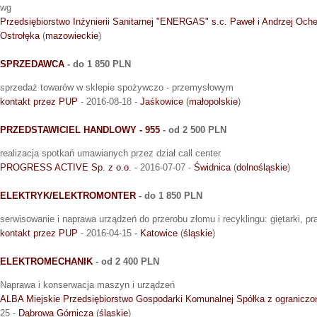
wg
Przedsiębiorstwo Inżynierii Sanitarnej "ENERGAS" s.c. Paweł i Andrzej Oc
Ostrołęka
(
mazowieckie
)
SPRZEDAWCA
- do 1 850 PLN
sprzedaż towarów w sklepie spożywczo - przemysłowym
kontakt przez PUP
- 2016-08-18 -
Jaśkowice
(
małopolskie
)
PRZEDSTAWICIEL HANDLOWY - 955
- od 2 500 PLN
realizacja spotkań umawianych przez dział call center
PROGRESS ACTIVE Sp. z o.o.
- 2016-07-07 -
Świdnica
(
dolnośląskie
)
ELEKTRYK/ELEKTROMONTER
- do 1 850 PLN
serwisowanie i naprawa urządzeń do przerobu złomu i recyklingu: giętarki, pr
kontakt przez PUP
- 2016-04-15 -
Katowice
(
śląskie
)
ELEKTROMECHANIK
- od 2 400 PLN
Naprawa i konserwacja maszyn i urządzeń
ALBA Miejskie Przedsiębiorstwo Gospodarki Komunalnej Spółka z ograniczo
25 -
Dąbrowa Górnicza
(
śląskie
)