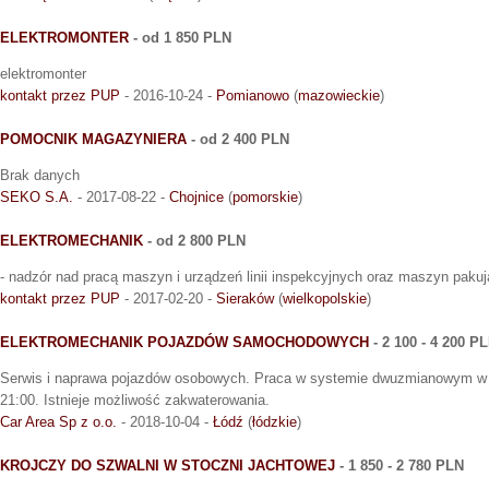
ELEKTROMONTER
- od 1 850 PLN
elektromonter
kontakt przez PUP
- 2016-10-24 -
Pomianowo
(
mazowieckie
)
POMOCNIK MAGAZYNIERA
- od 2 400 PLN
Brak danych
SEKO S.A.
- 2017-08-22 -
Chojnice
(
pomorskie
)
ELEKTROMECHANIK
- od 2 800 PLN
- nadzór nad pracą maszyn i urządzeń linii inspekcyjnych oraz maszyn paku
kontakt przez PUP
- 2017-02-20 -
Sieraków
(
wielkopolskie
)
ELEKTROMECHANIK POJAZDÓW SAMOCHODOWYCH
- 2 100 - 4 200 P
Serwis i naprawa pojazdów osobowych. Praca w systemie dwuzmianowym w 
21:00. Istnieje możliwość zakwaterowania.
Car Area Sp z o.o.
- 2018-10-04 -
Łódź
(
łódzkie
)
KROJCZY DO SZWALNI W STOCZNI JACHTOWEJ
- 1 850 - 2 780 PLN