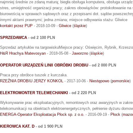
najmniej średnie ze zdaną maturą; biegła obsługa komputera, obsługa urząd
stres, umiejętność organizacji pracy; zakres obowiązków: protokołowanie na 
biurowością w sprawach sądowych oraz z przepisami dot. sądów powszechn
innymi aktami prawnymi; jedna zmiana; miejsce odbywania stażu: Gliwice
kontakt przez PUP
- 2018-10-09 -
Gliwice
(
śląskie
)
SPRZEDAWCA
- od 2 100 PLN
Sprzedaż artykułów na targowiskuMiejsce pracy: Oświęcim, Rybnik, Krzesz
H&R Hrachya Matevosyan
- 2018-05-08 -
Jaworzno
(
śląskie
)
OPERATOR URZĄDZEŃ LINII OBRÓBKI DROBIU
- od 2 000 PLN
Praca przy obróbce tuszek z kurczaka.
RZEŹNIA DROBIU JERZY KONKOL
- 2017-10-06 -
Niestępowo
(
pomorskie
)
ELEKTROMONTER TELEMECHANIKI
- od 2 220 PLN
Wykonywanie prac eksploatacyjnych, remontowych oraz awaryjnych w zakres
telekomunikacji na obiektach elektroenergetycznych, pełnienie dyżuru domo
ENERGA-Operator Eksploatacja Płock sp. z o.o.
- 2016-09-19 -
Płock
(
mazow
KIEROWCA KAT. D
- od 1 900 PLN