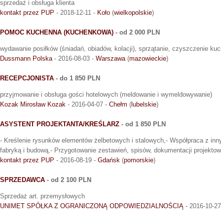
sprzedaż i obsługa klienta
kontakt przez PUP
- 2018-12-11 -
Koło
(
wielkopolskie
)
POMOC KUCHENNA (KUCHENKOWA)
- od 2 000 PLN
wydawanie posiłków (śniadań, obiadów, kolacji), sprzątanie, czyszczenie kuc
Dussmann Polska
- 2016-08-03 -
Warszawa
(
mazowieckie
)
RECEPCJONISTA
- do 1 850 PLN
przyjmowanie i obsługa gości hotelowych (meldowanie i wymeldowywanie)
Kozak Mirosław Kozak
- 2016-04-07 -
Chełm
(
lubelskie
)
ASYSTENT PROJEKTANTA/KREŚLARZ
- od 1 850 PLN
- Kreślenie rysunków elementów żelbetowych i stalowych,- Współpraca z inn
fabryką i budową,- Przygotowanie zestawień, spisów, dokumentacji projektow
kontakt przez PUP
- 2016-08-19 -
Gdańsk
(
pomorskie
)
SPRZEDAWCA
- od 2 100 PLN
Sprzedaż art. przemysłowych
UNIMET SPÓŁKA Z OGRANICZONĄ ODPOWIEDZIALNOŚCIĄ
- 2016-10-27