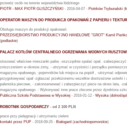
przewóz osób na terenie województwa łódzkiego
PIOTR - MAX PIOTR GLISZCZYŃSKI
- 2016-04-07 -
Piotrków Trybunalski
(
ł
OPERATOR MASZYN DO PRODUKCJI OPAKOWAŃ Z PAPIERU I TEKTU
Obsługa maszyn do produkcji opakowań.
PRZEDSIĘBIORSTWO PRODUKCYJNO HANDLOWE "GROT" Kamil Pieńko
(
podlaskie
)
PALACZ KOTŁÓW CENTRALNEGO OGRZEWANIA WODNYCH RUSZTO
stosować właściwe mieszanki paliw, -oszczędnie spalać opał, -zabezpieczyć i
zniszczeniem w okresie zimy, - utrzymać w czystości i porządku pomieszczen
magazynu opałowego, -pojemników lub miejsca na popiół , -utrzymać odpowi
przygotowywać opał -zgłaszać przełożonemu wszelkie dostrzeżone usterki i 
paleniska piecowe, - zakonserwować i zabezpieczyć piece na okres lata, -za
magazynu opałowego. - Wykonywać inne prace zlecone przez dyrektora szko
Publiczna Szkoła Podstawowa w Wysokiej
- 2016-01-12 -
Wysoka
(
dolnośląs
ROBOTNIK GOSPODARCZY
- od 2 100 PLN
prace przy pielęgnacji i utrzymaniu zieleni
kontakt przez PUP
- 2018-09-25 -
Białogard
(
zachodniopomorskie
)