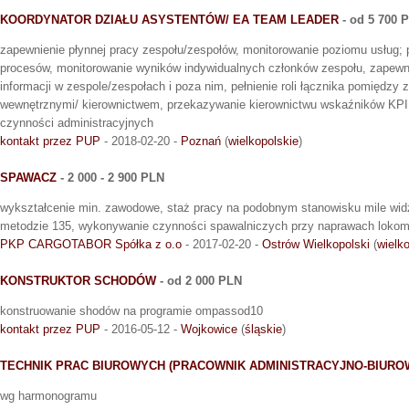
KOORDYNATOR DZIAŁU ASYSTENTÓW/ EA TEAM LEADER
- od 5 700 
zapewnienie płynnej pracy zespołu/zespołów, monitorowanie poziomu usług; 
procesów, monitorowanie wyników indywidualnych członków zespołu, zapewn
informacji w zespole/zespołach i poza nim, pełnienie roli łącznika pomiędzy 
wewnętrznymi/ kierownictwem, przekazywanie kierownictwu wskaźników KPI
czynności administracyjnych
kontakt przez PUP
- 2018-02-20 -
Poznań
(
wielkopolskie
)
SPAWACZ
- 2 000 - 2 900 PLN
wykształcenie min. zawodowe, staż pracy na podobnym stanowisku mile wid
metodzie 135, wykonywanie czynności spawalniczych przy naprawach loko
PKP CARGOTABOR Spółka z o.o
- 2017-02-20 -
Ostrów Wielkopolski
(
wielk
KONSTRUKTOR SCHODÓW
- od 2 000 PLN
konstruowanie shodów na programie ompassod10
kontakt przez PUP
- 2016-05-12 -
Wojkowice
(
śląskie
)
TECHNIK PRAC BIUROWYCH (PRACOWNIK ADMINISTRACYJNO-BIURO
wg harmonogramu