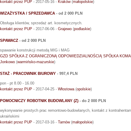
kontakt przez PUP
- 2017-05-16 -
Kraków
(
małopolskie
)
WIZAŻYSTKA / SPRZEDAWCA
- od 2 000 PLN
Obsługa klientów, sprzedaż art. kosmetycznych.
kontakt przez PUP
- 2017-06-06 -
Grajewo
(
podlaskie
)
SPAWACZ
- od 2 000 PLN
spawanie konstrukcji metodą MIG i MAG
GZD SPÓŁKA Z OGRANICZONĄ ODPOWIEDZIALNOŚCIĄ SPÓŁKA KOM
Jonkowo
(
warmińsko-mazurskie
)
STAŻ - PRACOWNIK BIUROWY
- 997,4 PLN
pon - pt 8.00 - 16.00
kontakt przez PUP
- 2017-04-25 -
Włostowa
(
opolskie
)
POMOCNICZY ROBOTNIK BUDOWLANY (Z)
- do 2 000 PLN
wykonywanie prostych prac remontowo-budowlanych, kontakt z kontrahentam
ukraińskimi
kontakt przez PUP
- 2017-03-16 -
Tarnów
(
małopolskie
)