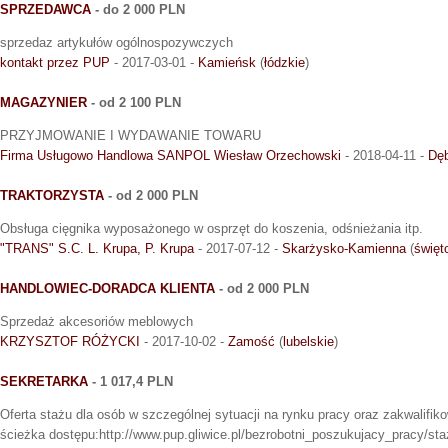
SPRZEDAWCA
- do 2 000 PLN
sprzedaz artykułów ogólnospozywczych
kontakt przez PUP
- 2017-03-01 -
Kamieńsk
(
łódzkie
)
MAGAZYNIER
- od 2 100 PLN
PRZYJMOWANIE I WYDAWANIE TOWARU
Firma Usługowo Handlowa SANPOL Wiesław Orzechowski
- 2018-04-11 -
Dęb
TRAKTORZYSTA
- od 2 000 PLN
Obsługa cięgnika wyposażonego w osprzęt do koszenia, odśnieżania itp.
"TRANS" S.C. L. Krupa, P. Krupa
- 2017-07-12 -
Skarżysko-Kamienna
(
święt
HANDLOWIEC-DORADCA KLIENTA
- od 2 000 PLN
Sprzedaż akcesoriów meblowych
KRZYSZTOF RÓŻYCKI
- 2017-10-02 -
Zamość
(
lubelskie
)
SEKRETARKA
- 1 017,4 PLN
Oferta stażu dla osób w szczególnej sytuacji na rynku pracy oraz zakwalifik
ścieżka dostępu:http://www.pup.gliwice.pl/bezrobotni_poszukujacy_pracy/st