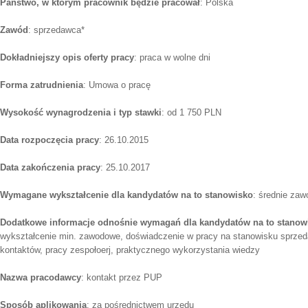
Państwo, w którym pracownik będzie pracował
: Polska
Zawód
: sprzedawca*
Dokładniejszy opis oferty pracy
: praca w wolne dni
Forma zatrudnienia
: Umowa o pracę
Wysokość wynagrodzenia i typ stawki
: od 1 750 PLN
Data rozpoczęcia pracy
: 26.10.2015
Data zakończenia pracy
: 25.10.2017
Wymagane wykształcenie dla kandydatów na to stanowisko
: średnie za
Dodatkowe informacje odnośnie wymagań dla kandydatów na to stanow
wykształcenie min. zawodowe, doświadczenie w pracy na stanowisku sprze
kontaktów, pracy zespołoerj, praktycznego wykorzystania wiedzy
Nazwa pracodawcy
: kontakt przez PUP
Sposób aplikowania
: za pośrednictwem urzędu