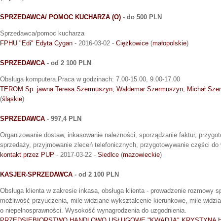
SPRZEDAWCA/ POMOC KUCHARZA (O)
- do 500 PLN
Sprzedawca/pomoc kucharza
FPHU "Edi" Edyta Cygan
- 2016-03-02 -
Ciężkowice
(
małopolskie
)
SPRZEDAWCA
- od 2 100 PLN
Obsługa komputera.Praca w godzinach: 7.00-15.00, 9.00-17.00
TEROM Sp. jawna Teresa Szermuszyn, Waldemar Szermuszyn, Michał Sze
(
śląskie
)
SPRZEDAWCA
- 997,4 PLN
Organizowanie dostaw, inkasowanie należności, sporządzanie faktur, przygo
sprzedaży, przyjmowanie zleceń telefonicznych, przygotowywanie części do 
kontakt przez PUP
- 2017-03-22 -
Siedlce
(
mazowieckie
)
KASJER-SPRZEDAWCA
- od 2 100 PLN
Obsługa klienta w zakresie inkasa, obsługa klienta - prowadzenie rozmowy
możliwość przyuczenia, mile widziane wykształcenie kierunkowe, mile widzi
o niepełnosprawności. Wysokość wynagrodzenia do uzgodnienia.
PRZEDSIĘBIORSTWO HANDLOWO USŁUGOWE "KWADJA" KRYSTYNA 