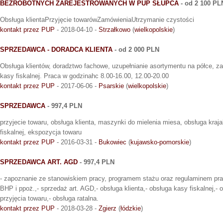
BEZROBOTNYCH ZAREJESTROWANYCH W PUP SŁUPCA
- od 2 100 PL
Obsługa klientaPrzyjęcie towarówZamówieniaUtrzymanie czystości
kontakt przez PUP
- 2018-04-10 -
Strzałkowo
(
wielkopolskie
)
SPRZEDAWCA - DORADCA KLIENTA
- od 2 000 PLN
Obsługa klientów, doradztwo fachowe, uzupełnianie asortymentu na półce, z
kasy fiskalnej. Praca w godzinahc 8.00-16.00, 12.00-20.00
kontakt przez PUP
- 2017-06-06 -
Psarskie
(
wielkopolskie
)
SPRZEDAWCA
- 997,4 PLN
przyjecie towaru, obsługa klienta, maszynki do mielenia miesa, obsługa kraja
fiskalnej, ekspozycja towaru
kontakt przez PUP
- 2016-03-31 -
Bukowiec
(
kujawsko-pomorskie
)
SPRZEDAWCA ART. AGD
- 997,4 PLN
- zapoznanie ze stanowiskiem pracy, programem stażu oraz regulaminem pra
BHP i ppoż.,- sprzedaż art. AGD,- obsługa klienta,- obsługa kasy fiskalnej,- 
przyjęcia towaru,- obsługa ratalna.
kontakt przez PUP
- 2018-03-28 -
Zgierz
(
łódzkie
)