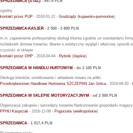
SPRZEDAWCA (STAŻ)
- 997,4 PLN
zgodny
kontakt przez PUP
- 2018-01-22 -
Grudziądz
(
kujawsko-pomorskie
)
SPRZEDAWCA-KASJER
- 2 500 - 2 800 PLN
m.in. zapewnienie profesjonalnej obsługi klienta zgodnie ze standardami firmy
rozładunek dostaw towarów, dbanie o estetyczny wygląd i właściwy sposób e
czystość w sklepie.
kontakt przez OHP
- 2018-04-04 -
Rybnik
(
śląskie
)
SPRZEDAWCA W HANDLU HURTOWYM
- do 2 100 PLN
Obsługa klientów, ometkowanie i układanie towaru na półki.
Przedsiębiorstwo Handlowe Hurtownia SZCZEPAN Jan Jońca
- 2018-09-20 -
SPRZEDAWCA W SKLEPIE MOTORYZACYJNYM
- od 2 500 PLN
Organizacja zakupów i sprzedaży towarów.Nadzorowanie gospodarki magazy
PPHU Kasprzak
- 2016-12-08 -
Pogorzela
(
wielkopolskie
)
SPRZEDAWCA
- 1 017,4 PLN
W programie stażu