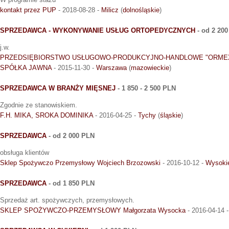
kontakt przez PUP
- 2018-08-28 -
Milicz
(
dolnośląskie
)
SPRZEDAWCA - WYKONYWANIE USŁUG ORTOPEDYCZNYCH
- od 2 20
j.w.
PRZEDSIĘBIORSTWO USŁUGOWO-PRODUKCYJNO-HANDLOWE "ORMEX
SPÓŁKA JAWNA
- 2015-11-30 -
Warszawa
(
mazowieckie
)
SPRZEDAWCA W BRANŻY MIĘSNEJ
- 1 850 - 2 500 PLN
Zgodnie ze stanowiskiem.
F.H. MIKA, SROKA DOMINIKA
- 2016-04-25 -
Tychy
(
śląskie
)
SPRZEDAWCA
- od 2 000 PLN
obsługa klientów
Sklep Spożywczo Przemysłowy Wojciech Brzozowski
- 2016-10-12 -
Wysoki
SPRZEDAWCA
- od 1 850 PLN
Sprzedaż art. spożywczych, przemysłowych.
SKLEP SPOŻYWCZO-PRZEMYSŁOWY Małgorzata Wysocka
- 2016-04-14 