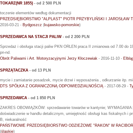
TOKARZ(NR 1855)
- od 2 500 PLN
toczenie elementów według dokumentacji
PRZEDSIĘBIORSTWO "ALPLAST" PIOTR PRZYBYLIŃSKI I JAROSŁAW 
2016-03-21 -
Bydgoszcz
(
kujawsko-pomorskie
)
SPRZEDAWCA NA STACJI PALIW
- od 2 200 PLN
Sprzedaż i obsługa stacji paliw PKN ORLEN praca II zmianowa od 7.00 do 1
pn-nd.
Obrót Paliwami i Art. Motoryzacyjnymi Jerzy Kłoczewiak
- 2016-11-10 -
Elblą
SPRZĄTACZKA
- od 13 PLN
mycie i zamiatanie posadzek, mycie drzwi i wyposażenia , odkurzanie itp. m
DTS SPÓŁKA Z OGRANICZONĄ ODPOWIEDZIALNOŚCIĄ
- 2017-08-29 -
T
SPRZEDAWCA
- od 1 850 PLN
ZAKRES OBOWIĄZKÓW: sprzedawanie towarów w kantynie; WYMAGANIA:w
doświadczenie w handlu detalicznym, umiejętność obsługi kas fiskalnych i pr
B, niekaralność
PAŃSTWOWE PRZEDSIĘBIORSTWO ODZIEŻOWE "RAKON" W RACIBO
(
śląskie
)