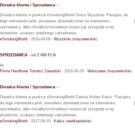
Doradca klienta / Sprzedawca
- -
Doradca klienta w punkcie eSmokingWorld Tesco Wyszków. Pasujesz do
tego stanowiska jeśli: posiadasz doświadczenie na stanowisku
sprzedawcy, albo chciałbyś/chciałabyś rozpocząć przygodę w tej
dziedzinie, szukasz stabilnego zatrudnienia...
eSmokingWorld
- 2016-04-09 -
Wyszków
(
mazowieckie
)
SPRZEDAWCA
- od 2 000 PLN
jw.
Firma Handlowa Tomasz Zawadzki
- 2016-06-29 -
Warszawa
(
mazowieckie
)
Doradca klienta / Sprzedawca
- -
Doradca klienta w punkcie eSmokingWorld Galeria Amber Kalisz. Pasujesz
do tego stanowiska jeśli: posiadasz doświadczenie na stanowisku
sprzedawcy, albo chciałbyś/chciałabyś rozpocząć przygodę w tej
dziedzinie, szukasz stabilnego zatrudnienia...
eSmokingWorld
- 2017-09-10 -
Kalisz
(
wielkopolskie
)