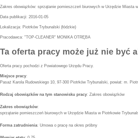
Zakres obowiązków:
sprzątanie pomieszczeń biurowych w Urzędzie Miasta w
Data publikacji:
2016-01-05
Lokalizacja:
Piotrków Trybunalski
(
łódzkie
)
Pracodawca:
"TOP-CLEANER" MONIKA OTRĘBA
Ta oferta pracy może już nie być a
Oferta pracy pochodzi z Powiatowego Urzędu Pracy.
Miejsce pracy
:
Pasaż Karola Rudowskiego 10, 97-300 Piotrków Trybunalski, powiat: m. Piotr
Rodzaj obowiązków na tym stanowisku pracy
: Zakres obowiązków
Zakres obowiązków
:
sprzątanie pomieszczeń biurowych w Urzędzie Miasta w Piotrkowie Trybuna
Forma zatrudnienia
: Umowa o pracę na okres próbny
Wymiar etatu
: 0.75