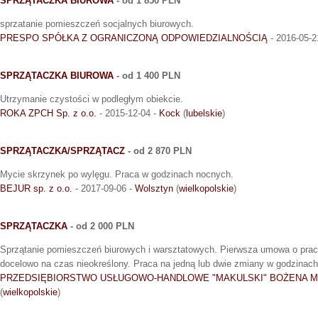
SPRZĄTACZKA BIUROWA
- od 1 850 PLN
sprzatanie pomieszczeń socjalnych biurowych.
PRESPO SPÓŁKA Z OGRANICZONĄ ODPOWIEDZIALNOŚCIĄ
- 2016-05-2
SPRZĄTACZKA BIUROWA
- od 1 400 PLN
Utrzymanie czystości w podległym obiekcie.
ROKA ZPCH Sp. z o.o.
- 2015-12-04 -
Kock
(
lubelskie
)
SPRZĄTACZKA/SPRZĄTACZ
- od 2 870 PLN
Mycie skrzynek po wylęgu. Praca w godzinach nocnych.
BEJUR sp. z o.o.
- 2017-09-06 -
Wolsztyn
(
wielkopolskie
)
SPRZĄTACZKA
- od 2 000 PLN
Sprzątanie pomieszczeń biurowych i warsztatowych. Pierwsza umowa o pracę
docelowo na czas nieokreślony. Praca na jedną lub dwie zmiany w godzinach 
PRZEDSIĘBIORSTWO USŁUGOWO-HANDLOWE "MAKULSKI" BOŻENA 
(
wielkopolskie
)