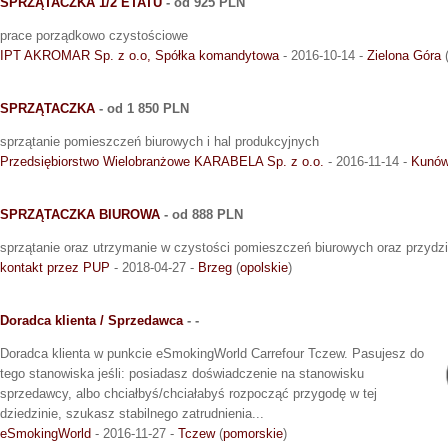
SPRZĄTACZKA 1/2 ETATU
- od 925 PLN
prace porządkowo czystościowe
IPT AKROMAR Sp. z o.o, Spółka komandytowa
- 2016-10-14 -
Zielona Góra
SPRZĄTACZKA
- od 1 850 PLN
sprzątanie pomieszczeń biurowych i hal produkcyjnych
Przedsiębiorstwo Wielobranżowe KARABELA Sp. z o.o.
- 2016-11-14 -
Kunó
SPRZĄTACZKA BIUROWA
- od 888 PLN
sprzątanie oraz utrzymanie w czystości pomieszczeń biurowych oraz przydzi
kontakt przez PUP
- 2018-04-27 -
Brzeg
(
opolskie
)
Doradca klienta / Sprzedawca
- -
Doradca klienta w punkcie eSmokingWorld Carrefour Tczew. Pasujesz do
tego stanowiska jeśli: posiadasz doświadczenie na stanowisku
sprzedawcy, albo chciałbyś/chciałabyś rozpocząć przygodę w tej
dziedzinie, szukasz stabilnego zatrudnienia...
eSmokingWorld
- 2016-11-27 -
Tczew
(
pomorskie
)