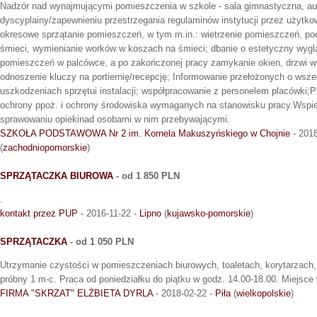
Nadzór nad wynajmującymi pomieszczenia w szkole - sala gimnastyczna, a
dyscyplainy/zapewnieniu przestrzegania regulaminów instytucji przez użytko
okresowe sprzątanie pomieszczeń, w tym m.in.: wietrzenie pomieszczeń, po
śmieci, wymienianie worków w koszach na śmieci; dbanie o estetyczny wyglą
pomieszczeń w palcówce, a po zakończonej pracy zamykanie okien, drzwi 
odnoszenie kluczy na portiernię/recepcję; Informowanie przełożonych o wsz
uszkodzeniach sprzętui instalacji; współpracowanie z personelem placówki;P
ochrony ppoż. i ochrony środowiska wymaganych na stanowisku pracy.Wspie
sprawowaniu opiekinad osobami w nim przebywającymi.
SZKOŁA PODSTAWOWA Nr 2 im. Kornela Makuszyńskiego w Chojnie
- 2018
(
zachodniopomorskie
)
SPRZĄTACZKA BIUROWA
- od 1 850 PLN
.
kontakt przez PUP
- 2016-11-22 -
Lipno
(
kujawsko-pomorskie
)
SPRZĄTACZKA
- od 1 050 PLN
Utrzymanie czystości w pomieszczeniach biurowych, toaletach, korytarzach,
próbny 1 m-c. Praca od poniedziałku do piątku w godz. 14.00-18.00. Miejsce
FIRMA "SKRZAT" ELŻBIETA DYRLA
- 2018-02-22 -
Piła
(
wielkopolskie
)