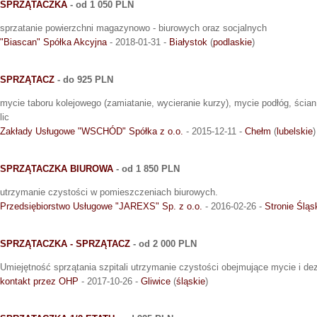
SPRZĄTACZKA
- od 1 050 PLN
sprzatanie powierzchni magazynowo - biurowych oraz socjalnych
"Biascan" Spółka Akcyjna
- 2018-01-31 -
Białystok
(
podlaskie
)
SPRZĄTACZ
- do 925 PLN
mycie taboru kolejowego (zamiatanie, wycieranie kurzy), mycie podłóg, ścian
lic
Zakłady Usługowe "WSCHÓD" Spółka z o.o.
- 2015-12-11 -
Chełm
(
lubelskie
)
SPRZĄTACZKA BIUROWA
- od 1 850 PLN
utrzymanie czystości w pomieszczeniach biurowych.
Przedsiębiorstwo Usługowe "JAREXS" Sp. z o.o.
- 2016-02-26 -
Stronie Śląs
SPRZĄTACZKA - SPRZĄTACZ
- od 2 000 PLN
Umiejętność sprzątania szpitali utrzymanie czystości obejmujące mycie i de
kontakt przez OHP
- 2017-10-26 -
Gliwice
(
śląskie
)