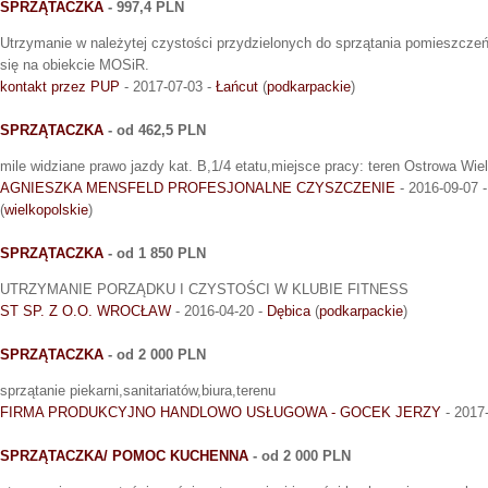
SPRZĄTACZKA
- 997,4 PLN
Utrzymanie w należytej czystości przydzielonych do sprzątania pomieszczeń.
się na obiekcie MOSiR.
kontakt przez PUP
- 2017-07-03 -
Łańcut
(
podkarpackie
)
SPRZĄTACZKA
- od 462,5 PLN
mile widziane prawo jazdy kat. B,1/4 etatu,miejsce pracy: teren Ostrowa Wie
AGNIESZKA MENSFELD PROFESJONALNE CZYSZCZENIE
- 2016-09-07 
(
wielkopolskie
)
SPRZĄTACZKA
- od 1 850 PLN
UTRZYMANIE PORZĄDKU I CZYSTOŚCI W KLUBIE FITNESS
ST SP. Z O.O. WROCŁAW
- 2016-04-20 -
Dębica
(
podkarpackie
)
SPRZĄTACZKA
- od 2 000 PLN
sprzątanie piekarni,sanitariatów,biura,terenu
FIRMA PRODUKCYJNO HANDLOWO USŁUGOWA - GOCEK JERZY
- 2017
SPRZĄTACZKA/ POMOC KUCHENNA
- od 2 000 PLN