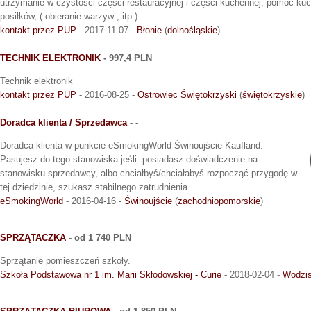
utrzymanie w czystości części restauracyjnej i części kuchennej, pomoc k
posiłków, ( obieranie warzyw , itp.)
kontakt przez PUP
- 2017-11-07 -
Błonie
(
dolnośląskie
)
TECHNIK ELEKTRONIK
- 997,4 PLN
Technik elektronik
kontakt przez PUP
- 2016-08-25 -
Ostrowiec Świętokrzyski
(
świętokrzyskie
)
Doradca klienta / Sprzedawca
- -
Doradca klienta w punkcie eSmokingWorld Świnoujście Kaufland.
Pasujesz do tego stanowiska jeśli: posiadasz doświadczenie na
stanowisku sprzedawcy, albo chciałbyś/chciałabyś rozpocząć przygodę w
tej dziedzinie, szukasz stabilnego zatrudnienia...
eSmokingWorld
- 2016-04-16 -
Świnoujście
(
zachodniopomorskie
)
SPRZĄTACZKA
- od 1 740 PLN
Sprzątanie pomieszczeń szkoły.
Szkoła Podstawowa nr 1 im. Marii Skłodowskiej - Curie
- 2018-02-04 -
Wodzis