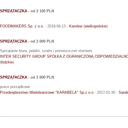
SPRZĄTACZKA
- od 2 100 PLN
.
FOODMAKERS Sp. z o.o.
- 2018-06-13 -
Karolew
(
wielkopolskie
)
SPRZĄTACZKA
- od 2 000 PLN
Sprzątanie biura, jadalni, szatni i pomieszczeń sterowni.
INTER SECURITY GROUP SPÓŁKA Z OGRANICZONĄ ODPOWIEDZIALN
(
łódzkie
)
SPRZĄTACZKA
- od 2 000 PLN
prace porządkowe
Przedsiębiorstwo Wielobranżowe "KARABELA" Sp.z o.o
- 2017-01-30 -
Sand