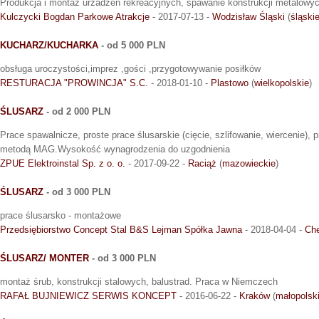
Produkcja i montaż urzadzeń rekreacyjnych, spawanie konstrukcji metalowyc
Kulczycki Bogdan Parkowe Atrakcje
- 2017-07-13 -
Wodzisław Śląski
(
śląski
KUCHARZ/KUCHARKA
- od 5 000 PLN
obsługa uroczystości,imprez ,gości ,przygotowywanie posiłków
RESTURACJA "PROWINCJA" S.C.
- 2018-01-10 -
Plastowo
(
wielkopolskie
)
ŚLUSARZ
- od 2 000 PLN
Prace spawalnicze, proste prace ślusarskie (cięcie, szlifowanie, wiercenie),
metodą MAG.Wysokość wynagrodzenia do uzgodnienia
ZPUE Elektroinstal Sp. z o. o.
- 2017-09-22 -
Raciąż
(
mazowieckie
)
ŚLUSARZ
- od 3 000 PLN
prace ślusarsko - montażowe
Przedsiębiorstwo Concept Stal B&S Lejman Spółka Jawna
- 2018-04-04 -
Ch
ŚLUSARZ/ MONTER
- od 3 000 PLN
montaż śrub, konstrukcji stalowych, balustrad. Praca w Niemczech
RAFAŁ BUJNIEWICZ SERWIS KONCEPT
- 2016-06-22 -
Kraków
(
małopolsk