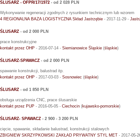
ŚLUSARZ - OFPR/17/1972
- od 2 028 PLN
Wykonywanie regeneracji zgodnych z rysunkiem technicznym lub wzorem
4 REGIONALNA BAZA LOGISTYCZNA Skład Jastrzębie
- 2017-11-29 -
Jastr
ŚLUSARZ
- od 2 000 PLN
prace konstrukcyjne
kontakt przez OHP
- 2016-07-14 -
Siemianowice Śląskie
(
śląskie
)
ŚLUSARZ-SPAWACZ
- od 2 000 PLN
spawanie konstrukcji, balustrad itp.
kontakt przez OHP
- 2017-03-03 -
Sosnowiec
(
śląskie
)
ŚLUSARZ
- od 1 850 PLN
obsługa urządzenia CNC, prace ślusarskie
kontakt przez PUP
- 2016-05-05 -
Ciechocin
(
kujawsko-pomorskie
)
ŚLUSARZ- SPAWACZ
- 2 900 - 3 200 PLN
cięcie, spawanie, składanie balustrad, konstrukcji stalowych
ZBIGNIEW SKRZYPKOWSKI ZAKŁAD PRYWATNY STYL MET
- 2017-05-2