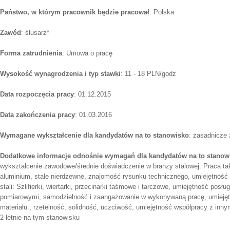
Państwo, w którym pracownik będzie pracował
: Polska
Zawód
: ślusarz*
Forma zatrudnienia
: Umowa o pracę
Wysokość wynagrodzenia i typ stawki
: 11 - 18 PLN/godz
Data rozpoczęcia pracy
: 01.12.2015
Data zakończenia pracy
: 01.03.2016
Wymagane wykształcenie dla kandydatów na to stanowisko
: zasadnicze
Dodatkowe informacje odnośnie wymagań dla kandydatów na to stanow
wykształcenie zawodowe/średnie doświadczenie w branży stalowej. Praca taki
aluminium, stale nierdzewne, znajomość rysunku technicznego, umiejętność 
stali: Szlifierki, wiertarki, przecinarki taśmowe i tarczowe, umiejętność posł
pomiarowymi, samodzielność i zaangażowanie w wykonywaną pracę, umiejętn
materiału., rzetelność, solidność, uczciwość, umiejętność współpracy z inny
2-letnie na tym stanowisku