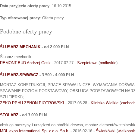
Data przyjęcia oferty pracy
: 16.10.2015
Typ oferowanej pracy
: Oferta pracy
Podobne oferty pracy
ŚLUSARZ MECHANIK
- od 2 000 PLN
Ślusarz mechanik
REMONT-BUD Andrzej Gosk
- 2017-07-27 -
Szepietowo
(
podlaskie
)
ŚLUSARZ-SPAWACZ
- 3 500 - 4 000 PLN
MONTAŻ KONSTRUKCJI, PRACE SPAWALNICZE; WYMAGANIA:DOŚWIA
SPAWANIE-POZIOM PODSTAWOWY, OBSŁUGA PODSTAWOWYCH NARZĘ
SZLIFIERKI);
ZEKO PPHU ZENON PIOTROWSKI
- 2017-03-28 -
Kliniska Wielkie
(
zachodn
STOLARZ
- od 3 000 PLN
obsługa maszyny i urządzeń do obróbki drewna, montaż elementów stolarski
MDL expo International Sp. z o.o. Sp.k.
- 2016-02-16 -
Świerkówki
(
wielkopol