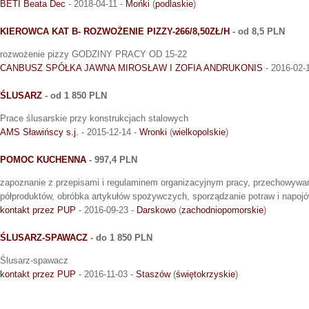
BETI Beata Dec
- 2018-04-11 -
Mońki
(
podlaskie
)
KIEROWCA KAT B- ROZWOŻENIE PIZZY-266/8,50ZŁ/H
- od 8,5 PLN
rozwożenie pizzy GODZINY PRACY OD 15-22
CANBUSZ SPÓŁKA JAWNA MIROSŁAW I ZOFIA ANDRUKONIS
- 2016-02-
ŚLUSARZ
- od 1 850 PLN
Prace ślusarskie przy konstrukcjach stalowych
AMS Sławińscy s.j.
- 2015-12-14 -
Wronki
(
wielkopolskie
)
POMOC KUCHENNA
- 997,4 PLN
zapoznanie z przepisami i regulaminem organizacyjnym pracy, przechowywa
półproduktów, obróbka artykułów spożywczych, sporządzanie potraw i napojó
kontakt przez PUP
- 2016-09-23 -
Darskowo
(
zachodniopomorskie
)
ŚLUSARZ-SPAWACZ
- do 1 850 PLN
Ślusarz-spawacz
kontakt przez PUP
- 2016-11-03 -
Staszów
(
świętokrzyskie
)