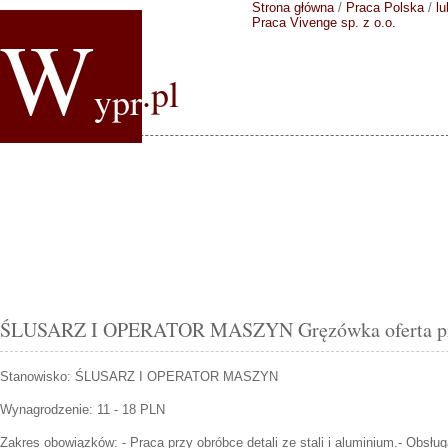
Strona główna
/
Praca Polska
/
lu
W
Praca Vivenge sp. z o.o.
.pl
ypr
ŚLUSARZ I OPERATOR MASZYN Gręzówka oferta prac
Stanowisko:
ŚLUSARZ I OPERATOR MASZYN
Wynagrodzenie: 11 - 18 PLN
Zakres obowiązków:
- Praca przy obróbce detali ze stali i aluminium.- Obsł