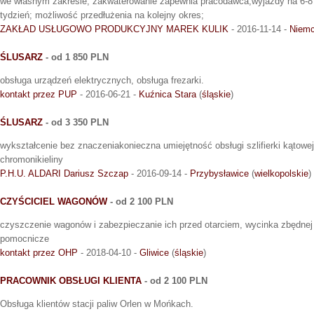
we własnym zakresie; zakwaterowanie zapewnia pracodawca;wyjazdy na 6-8 
tydzień; możliwość przedłużenia na kolejny okres;
ZAKŁAD USŁUGOWO PRODUKCYJNY MAREK KULIK
- 2016-11-14 -
Niem
ŚLUSARZ
- od 1 850 PLN
obsługa urządzeń elektrycznych, obsługa frezarki.
kontakt przez PUP
- 2016-06-21 -
Kuźnica Stara
(
śląskie
)
ŚLUSARZ
- od 3 350 PLN
wykształcenie bez znaczeniakonieczna umiejętność obsługi szlifierki kątow
chromonikieliny
P.H.U. ALDARI Dariusz Szczap
- 2016-09-14 -
Przybysławice
(
wielkopolskie
)
CZYŚCICIEL WAGONÓW
- od 2 100 PLN
czyszczenie wagonów i zabezpieczanie ich przed otarciem, wycinka zbędnej r
pomocnicze
kontakt przez OHP
- 2018-04-10 -
Gliwice
(
śląskie
)
PRACOWNIK OBSŁUGI KLIENTA
- od 2 100 PLN
Obsługa klientów stacji paliw Orlen w Mońkach.