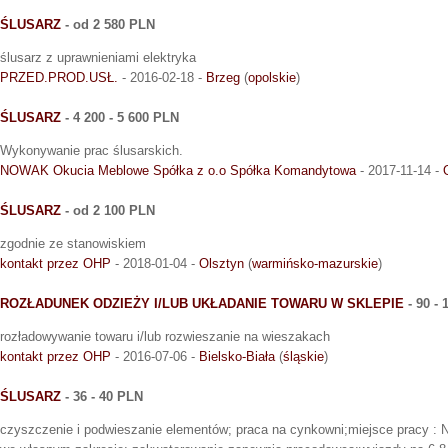
ŚLUSARZ
- od 2 580 PLN
ślusarz z uprawnieniami elektryka
PRZED.PROD.USŁ.
- 2016-02-18 -
Brzeg
(
opolskie
)
ŚLUSARZ
- 4 200 - 5 600 PLN
Wykonywanie prac ślusarskich.
NOWAK Okucia Meblowe Spółka z o.o Spółka Komandytowa
- 2017-11-14 -
ŚLUSARZ
- od 2 100 PLN
zgodnie ze stanowiskiem
kontakt przez OHP
- 2018-01-04 -
Olsztyn
(
warmińsko-mazurskie
)
ROZŁADUNEK ODZIEŻY I/LUB UKŁADANIE TOWARU W SKLEPIE
- 90 -
rozładowywanie towaru i/lub rozwieszanie na wieszakach
kontakt przez OHP
- 2016-07-06 -
Bielsko-Biała
(
śląskie
)
ŚLUSARZ
- 36 - 40 PLN
czyszczenie i podwieszanie elementów; praca na cynkowni;miejsce pracy : N