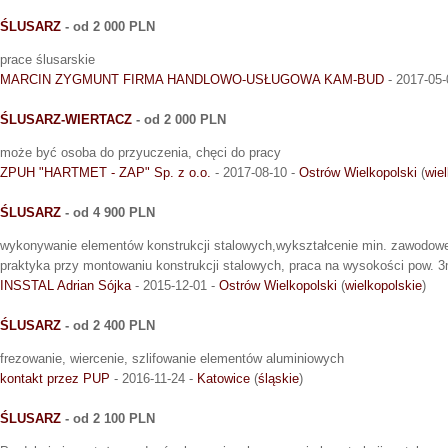
ŚLUSARZ
- od 2 000 PLN
prace ślusarskie
MARCIN ZYGMUNT FIRMA HANDLOWO-USŁUGOWA KAM-BUD
- 2017-05-
ŚLUSARZ-WIERTACZ
- od 2 000 PLN
może być osoba do przyuczenia, chęci do pracy
ZPUH "HARTMET - ZAP" Sp. z o.o.
- 2017-08-10 -
Ostrów Wielkopolski
(
wie
ŚLUSARZ
- od 4 900 PLN
wykonywanie elementów konstrukcji stalowych,wykształcenie min. zawodowe, 
praktyka przy montowaniu konstrukcji stalowych, praca na wysokości pow. 3m
INSSTAL Adrian Sójka
- 2015-12-01 -
Ostrów Wielkopolski
(
wielkopolskie
)
ŚLUSARZ
- od 2 400 PLN
frezowanie, wiercenie, szlifowanie elementów aluminiowych
kontakt przez PUP
- 2016-11-24 -
Katowice
(
śląskie
)
ŚLUSARZ
- od 2 100 PLN