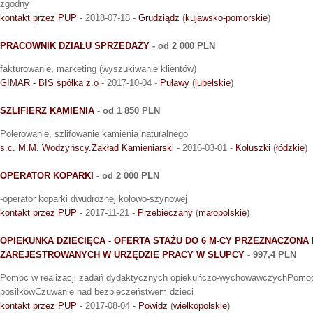
zgodny
kontakt przez PUP
- 2018-07-18 -
Grudziądz
(
kujawsko-pomorskie
)
PRACOWNIK DZIAŁU SPRZEDAŻY
- od 2 000 PLN
fakturowanie, marketing (wyszukiwanie klientów)
GIMAR - BIS spółka z.o
- 2017-10-04 -
Puławy
(
lubelskie
)
SZLIFIERZ KAMIENIA
- od 1 850 PLN
Polerowanie, szlifowanie kamienia naturalnego
s.c. M.M. Wodzyńscy.Zakład Kamieniarski
- 2016-03-01 -
Koluszki
(
łódzkie
)
OPERATOR KOPARKI
- od 2 000 PLN
-operator koparki dwudrożnej kołowo-szynowej
kontakt przez PUP
- 2017-11-21 -
Przebieczany
(
małopolskie
)
OPIEKUNKA DZIECIĘCA - OFERTA STAŻU DO 6 M-CY PRZEZNACZON
ZAREJESTROWANYCH W URZĘDZIE PRACY W SŁUPCY
- 997,4 PLN
Pomoc w realizacji zadań dydaktycznych opiekuńczo-wychowawczychPomo
posiłkówCzuwanie nad bezpieczeństwem dzieci
kontakt przez PUP
- 2017-08-04 -
Powidz
(
wielkopolskie
)