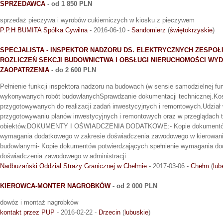
SPRZEDAWCA
- od 1 850 PLN
sprzedaż pieczywa i wyrobów cukierniczych w kiosku z pieczywem
P.P.H BUMITA Spółka Cywilna
- 2016-06-10 -
Sandomierz
(
świętokrzyskie
)
SPECJALISTA - INSPEKTOR NADZORU DS. ELEKTRYCZNYCH ZESPOŁ
ROZLICZEŃ SEKCJI BUDOWNICTWA I OBSŁUGI NIERUCHOMOŚCI WYDZ
ZAOPATRZENIA
- do 2 600 PLN
Pełnienie funkcji inspektora nadzoru na budowach (w sensie samodzielnej fun
wykonywanych robót budowlanychSprawdzanie dokumentacji technicznej.Ko
przygotowywanych do realizacji zadań inwestycyjnych i remontowych.Udział
przygotowywaniu planów inwestycyjnych i remontowych oraz w przeglądach 
obiektów.DOKUMENTY I OŚWIADCZENIA DODATKOWE:- Kopie dokumentów p
wymagania dodatkowego w zakresie doświadczenia zawodowego w kierowaniu
budowlanymi- Kopie dokumentów potwierdzających spełnienie wymagania do
doświadczenia zawodowego w administracji
Nadbużański Oddział Straży Granicznej w Chełmie
- 2017-03-06 -
Chełm
(
lub
KIEROWCA-MONTER NAGROBKÓW
- od 2 000 PLN
dowóz i montaż nagrobków
kontakt przez PUP
- 2016-02-22 -
Drzecin
(
lubuskie
)