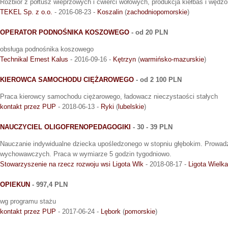
Rozbiór z półtusz wieprzowych i ćwierci wołowych, produkcja kiełbas i wędz
TEKEL Sp. z o.o.
- 2016-08-23 -
Koszalin
(
zachodniopomorskie
)
OPERATOR PODNOŚNIKA KOSZOWEGO
- od 20 PLN
obsługa podnośnika koszowego
Technikal Ernest Kalus
- 2016-09-16 -
Kętrzyn
(
warmińsko-mazurskie
)
KIEROWCA SAMOCHODU CIĘŻAROWEGO
- od 2 100 PLN
Praca kierowcy samochodu ciężarowego, ładowacz nieczystaości stałych
kontakt przez PUP
- 2018-06-13 -
Ryki
(
lubelskie
)
NAUCZYCIEL OLIGOFRENOPEDAGOGIKI
- 30 - 39 PLN
Nauczanie indywidualne dziecka upośledzonego w stopniu głębokim. Prowadz
wychowawczych. Praca w wymiarze 5 godzin tygodniowo.
Stowarzyszenie na rzecz rozwoju wsi Ligota Wlk
- 2018-08-17 -
Ligota Wielka
OPIEKUN
- 997,4 PLN
wg programu stażu
kontakt przez PUP
- 2017-06-24 -
Lębork
(
pomorskie
)