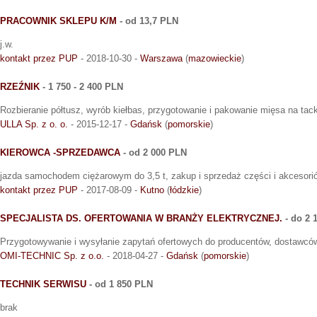
PRACOWNIK SKLEPU K/M
- od 13,7 PLN
j.w.
kontakt przez PUP
- 2018-10-30 -
Warszawa
(
mazowieckie
)
RZEŹNIK
- 1 750 - 2 400 PLN
Rozbieranie półtusz, wyrób kiełbas, przygotowanie i pakowanie mięsa na ta
ULLA Sp. z o. o.
- 2015-12-17 -
Gdańsk
(
pomorskie
)
KIEROWCA -SPRZEDAWCA
- od 2 000 PLN
jazda samochodem ciężarowym do 3,5 t, zakup i sprzedaż części i akcesori
kontakt przez PUP
- 2017-08-09 -
Kutno
(
łódzkie
)
SPECJALISTA DS. OFERTOWANIA W BRANŻY ELEKTRYCZNEJ.
- do 2 
Przygotowywanie i wysyłanie zapytań ofertowych do producentów, dostawcó
OMI-TECHNIC Sp. z o.o.
- 2018-04-27 -
Gdańsk
(
pomorskie
)
TECHNIK SERWISU
- od 1 850 PLN
brak