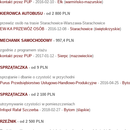
kontakt przez PUP
- 2016-02-10 -
Ełk
(
warmińsko-mazurskie
)
KIEROWCA AUTOBUSU
- od 2 800 PLN
przewóz osób na trasie Starachowice-Warszawa-Starachowice
EW-KA PRZEWÓZ OSÓB
- 2016-12-08 -
Starachowice
(
świętokrzyskie
)
MECHANIK SAMOCHODOWY
- 997,4 PLN
zgodnie z programem stażu
kontakt przez PUP
- 2017-01-12 -
Sierpc
(
mazowieckie
)
SPRZĄTACZKA
- od 9 PLN
sprzątanie i dbanie o czystość w przychodni
Purus Przedsiębiorstwo Usługowo-Handlowo-Produkcyjne
- 2016-04-25 -
Byt
SPRZĄTACZKA
- od 2 100 PLN
utrzymywanie czystości w pomieszczeniach
Infopol Rafał Szczerba
- 2018-02-27 -
Bytom
(
śląskie
)
RZEŹNIK
- od 2 500 PLN