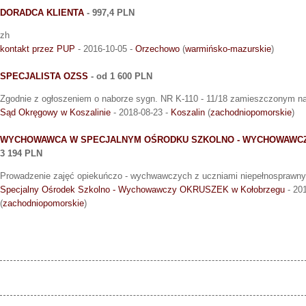
DORADCA KLIENTA
- 997,4 PLN
zh
kontakt przez PUP
- 2016-10-05 -
Orzechowo
(
warmińsko-mazurskie
)
SPECJALISTA OZSS
- od 1 600 PLN
Zgodnie z ogłoszeniem o naborze sygn. NR K-110 - 11/18 zamieszczonym na 
Sąd Okręgowy w Koszalinie
- 2018-08-23 -
Koszalin
(
zachodniopomorskie
)
WYCHOWAWCA W SPECJALNYM OŚRODKU SZKOLNO - WYCHOWAWCZ
3 194 PLN
Prowadzenie zajęć opiekuńczo - wychwawczych z uczniami niepełnosprawnymi
Specjalny Ośrodek Szkolno - Wychowawczy OKRUSZEK w Kołobrzegu
- 20
(
zachodniopomorskie
)