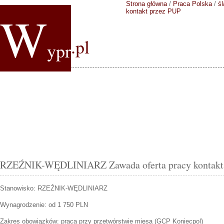
Strona główna
/
Praca Polska
/
śl
W
kontakt przez PUP
.pl
ypr
RZEŹNIK-WĘDLINIARZ Zawada oferta pracy kontakt
Stanowisko:
RZEŹNIK-WĘDLINIARZ
Wynagrodzenie: od 1 750 PLN
Zakres obowiązków:
praca przy przetwórstwie mięsa (GCP Koniecpol)