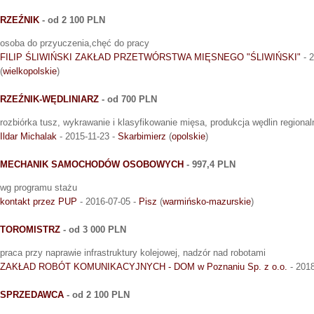
RZEŹNIK
- od 2 100 PLN
osoba do przyuczenia,chęć do pracy
FILIP ŚLIWIŃSKI ZAKŁAD PRZETWÓRSTWA MIĘSNEGO "ŚLIWIŃSKI"
- 2
(
wielkopolskie
)
RZEŹNIK-WĘDLINIARZ
- od 700 PLN
rozbiórka tusz, wykrawanie i klasyfikowanie mięsa, produkcja wędlin regiona
Ildar Michalak
- 2015-11-23 -
Skarbimierz
(
opolskie
)
MECHANIK SAMOCHODÓW OSOBOWYCH
- 997,4 PLN
wg programu stażu
kontakt przez PUP
- 2016-07-05 -
Pisz
(
warmińsko-mazurskie
)
TOROMISTRZ
- od 3 000 PLN
praca przy naprawie infrastruktury kolejowej, nadzór nad robotami
ZAKŁAD ROBÓT KOMUNIKACYJNYCH - DOM w Poznaniu Sp. z o.o.
- 2018
SPRZEDAWCA
- od 2 100 PLN