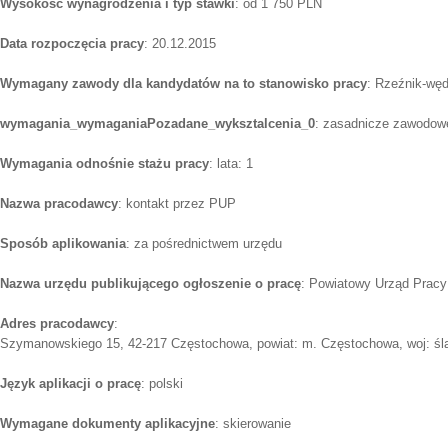
Wysokość wynagrodzenia i typ stawki
: od 1 750 PLN
Data rozpoczęcia pracy
: 20.12.2015
Wymagany zawody dla kandydatów na to stanowisko pracy
: Rzeźnik-węd
wymagania_wymaganiaPozadane_wyksztalcenia_0
: zasadnicze zawodow
Wymagania odnośnie stażu pracy
: lata: 1
Nazwa pracodawcy
: kontakt przez PUP
Sposób aplikowania
: za pośrednictwem urzędu
Nazwa urzędu publikującego ogłoszenie o pracę
: Powiatowy Urząd Prac
Adres pracodawcy
:
Szymanowskiego 15, 42-217 Częstochowa, powiat: m. Częstochowa, woj: śl
Język aplikacji o pracę
: polski
Wymagane dokumenty aplikacyjne
: skierowanie