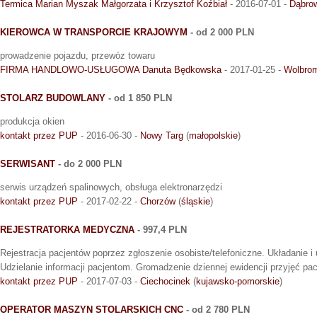
Termica Marian Myszak Małgorzata i Krzysztof Koźbiał
- 2016-07-01 -
Dąbro
KIEROWCA W TRANSPORCIE KRAJOWYM
- od 2 000 PLN
prowadzenie pojazdu, przewóz towaru
FIRMA HANDLOWO-USŁUGOWA Danuta Będkowska
- 2017-01-25 -
Wolbro
STOLARZ BUDOWLANY
- od 1 850 PLN
produkcja okien
kontakt przez PUP
- 2016-06-30 -
Nowy Targ
(
małopolskie
)
SERWISANT
- do 2 000 PLN
serwis urządzeń spalinowych, obsługa elektronarzędzi
kontakt przez PUP
- 2017-02-22 -
Chorzów
(
śląskie
)
REJESTRATORKA MEDYCZNA
- 997,4 PLN
Rejestracja pacjentów poprzez zgłoszenie osobiste/telefoniczne. Układanie i u
Udzielanie informacji pacjentom. Gromadzenie dziennej ewidencji przyjęć pac
kontakt przez PUP
- 2017-07-03 -
Ciechocinek
(
kujawsko-pomorskie
)
OPERATOR MASZYN STOLARSKICH CNC
- od 2 780 PLN