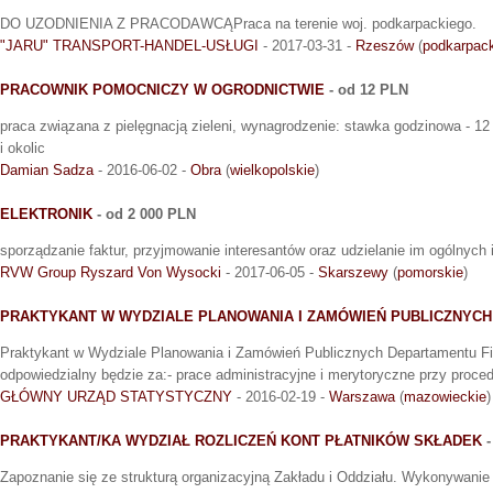
DO UZODNIENIA Z PRACODAWCĄPraca na terenie woj. podkarpackiego.
"JARU" TRANSPORT-HANDEL-USŁUGI
- 2017-03-31 -
Rzeszów
(
podkarpac
PRACOWNIK POMOCNICZY W OGRODNICTWIE
- od 12 PLN
praca związana z pielęgnacją zieleni, wynagrodzenie: stawka godzinowa - 12 
i okolic
Damian Sadza
- 2016-06-02 -
Obra
(
wielkopolskie
)
ELEKTRONIK
- od 2 000 PLN
sporządzanie faktur, przyjmowanie interesantów oraz udzielanie im ogólnych i
RVW Group Ryszard Von Wysocki
- 2017-06-05 -
Skarszewy
(
pomorskie
)
PRAKTYKANT W WYDZIALE PLANOWANIA I ZAMÓWIEŃ PUBLICZNYCH
Praktykant w Wydziale Planowania i Zamówień Publicznych Departamentu F
odpowiedzialny będzie za:- prace administracyjne i merytoryczne przy proc
GŁÓWNY URZĄD STATYSTYCZNY
- 2016-02-19 -
Warszawa
(
mazowieckie
)
PRAKTYKANT/KA WYDZIAŁ ROZLICZEŃ KONT PŁATNIKÓW SKŁADEK
-
Zapoznanie się ze strukturą organizacyjną Zakładu i Oddziału. Wykonywani