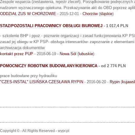
Zespole wsparcia (zestawienia, rejestr zleceń). Porządkowanie podręcznyc
nadzorem wyznaczonego opiekuna. Przekazywanie akt do OBD poprzez aplik
ODDZIAŁ ZUS W CHORZOWIE
- 2015-12-01 -
Chorzów
(
śląskie
)
STAZ/POZOSTALI PRACOWNICY OBSŁUGI BIUROWEJ
- 1 017,4 PLN
- szkolenie BHP i ppoż.- poznanie organizacji i zasad funkcjonowania KP PS
zasad jej obiegu w KP PSP- obsługa interesantów- zapoznanie z elementami
archiwizacja dokumentów
kontakt przez PUP
- 2018-06-19 -
Nowa Sól
(
lubuskie
)
POMOCNICZY ROBOTNIK BUDOWLANY/KIEROWCA
- od 2 774 PLN
prace budowlane przy hydrauliku
"CZES-INSTAL" LISIŃSKA CZESŁAWA RYPIN
- 2016-06-20 -
Rypin
(
kujaws
Copyright © - All Rights Reserved - wypr.pl