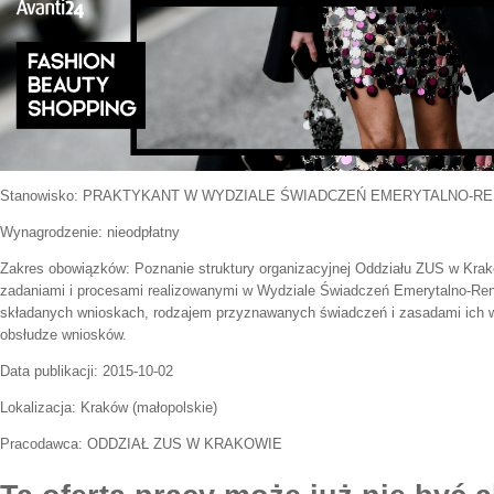
Stanowisko:
PRAKTYKANT W WYDZIALE ŚWIADCZEŃ EMERYTALNO-R
Wynagrodzenie: nieodpłatny
Zakres obowiązków:
Poznanie struktury organizacyjnej Oddziału ZUS w Krak
zadaniami i procesami realizowanymi w Wydziale Świadczeń Emerytalno-Re
składanych wnioskach, rodzajem przyznawanych świadczeń i zasadami ich wyp
obsłudze wniosków.
Data publikacji:
2015-10-02
Lokalizacja:
Kraków
(
małopolskie
)
Pracodawca:
ODDZIAŁ ZUS W KRAKOWIE