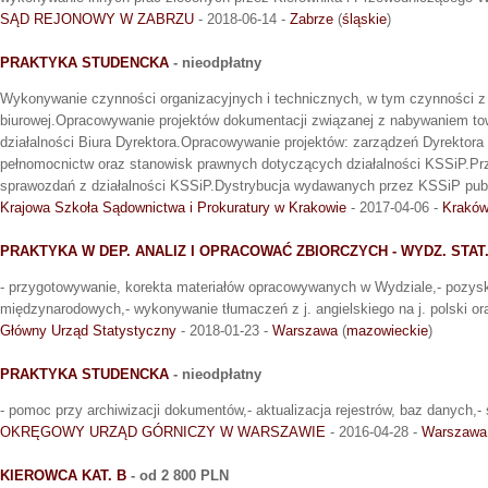
SĄD REJONOWY W ZABRZU
- 2018-06-14 -
Zabrze
(
śląskie
)
PRAKTYKA STUDENCKA
- nieodpłatny
Wykonywanie czynności organizacyjnych i technicznych, w tym czynności z 
biurowej.Opracowywanie projektów dokumentacji związanej z nabywaniem to
działalności Biura Dyrektora.Opracowywanie projektów: zarządzeń Dyrektora
pełnomocnictw oraz stanowisk prawnych dotyczących działalności KSSiP.Pr
sprawozdań z działalności KSSiP.Dystrybucja wydawanych przez KSSiP publi
Krajowa Szkoła Sądownictwa i Prokuratury w Krakowie
- 2017-04-06 -
Krakó
PRAKTYKA W DEP. ANALIZ I OPRACOWAĆ ZBIORCZYCH - WYDZ. STAT.
- przygotowywanie, korekta materiałów opracowywanych w Wydziale,- pozys
międzynarodowych,- wykonywanie tłumaczeń z j. angielskiego na j. polski oraz
Główny Urząd Statystyczny
- 2018-01-23 -
Warszawa
(
mazowieckie
)
PRAKTYKA STUDENCKA
- nieodpłatny
- pomoc przy archiwizacji dokumentów,- aktualizacja rejestrów, baz danych,-
OKRĘGOWY URZĄD GÓRNICZY W WARSZAWIE
- 2016-04-28 -
Warszawa
KIEROWCA KAT. B
- od 2 800 PLN