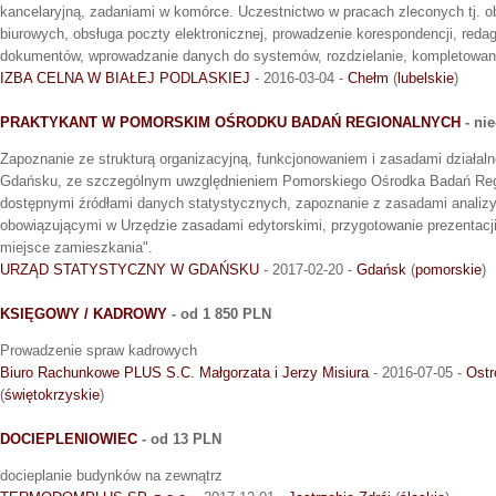
kancelaryjną, zadaniami w komórce. Uczestnictwo w pracach zleconych tj. o
biurowych, obsługa poczty elektronicznej, prowadzenie korespondencji, reda
dokumentów, wprowadzanie danych do systemów, rozdzielanie, kompletowa
IZBA CELNA W BIAŁEJ PODLASKIEJ
- 2016-03-04 -
Chełm
(
lubelskie
)
PRAKTYKANT W POMORSKIM OŚRODKU BADAŃ REGIONALNYCH
- ni
Zapoznanie ze strukturą organizacyjną, funkcjonowaniem i zasadami działal
Gdańsku, ze szczególnym uwzględnieniem Pomorskiego Ośrodka Badań Reg
dostępnymi źródłami danych statystycznych, zapoznanie z zasadami analizy
obowiązującymi w Urzędzie zasadami edytorskimi, przygotowanie prezentacj
miejsce zamieszkania".
URZĄD STATYSTYCZNY W GDAŃSKU
- 2017-02-20 -
Gdańsk
(
pomorskie
)
KSIĘGOWY / KADROWY
- od 1 850 PLN
Prowadzenie spraw kadrowych
Biuro Rachunkowe PLUS S.C. Małgorzata i Jerzy Misiura
- 2016-07-05 -
Ostr
(
świętokrzyskie
)
DOCIEPLENIOWIEC
- od 13 PLN
docieplanie budynków na zewnątrz