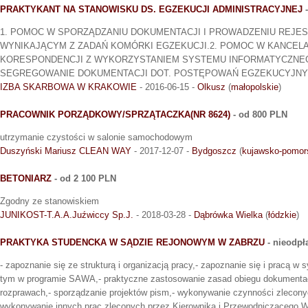
PRAKTYKANT NA STANOWISKU DS. EGZEKUCJI ADMINISTRACYJNEJ
-
1. POMOC W SPORZĄDZANIU DOKUMENTACJI I PROWADZENIU REJE
WYNIKAJĄCYM Z ZADAŃ KOMÓRKI EGZEKUCJI.2. POMOC W KANCEL
KORESPONDENCJI Z WYKORZYSTANIEM SYSTEMU INFORMATYCZNEG
SEGREGOWANIE DOKUMENTACJI DOT. POSTĘPOWAŃ EGZEKUCYJNY
IZBA SKARBOWA W KRAKOWIE
- 2016-06-15 -
Olkusz
(
małopolskie
)
PRACOWNIK PORZĄDKOWY/SPRZĄTACZKA(NR 8624)
- od 800 PLN
utrzymanie czystości w salonie samochodowym
Duszyński Mariusz CLEAN WAY
- 2017-12-07 -
Bydgoszcz
(
kujawsko-pomor
BETONIARZ
- od 2 100 PLN
Zgodny ze stanowiskiem
JUNIKOST-T.A.A.Juźwiccy Sp.J.
- 2018-03-28 -
Dąbrówka Wielka
(
łódzkie
)
PRAKTYKA STUDENCKA W SĄDZIE REJONOWYM W ZABRZU
- nieodpł
- zapoznanie się ze strukturą i organizacją pracy,- zapoznanie się i pracą 
tym w programie SAWA,- praktyczne zastosowanie zasad obiegu dokumentacj
rozprawach,- sporządzanie projektów pism,- wykonywanie czynności zleconyc
wykonywanie innych prac zleconych przez Kierownika i Przewodniczącego W