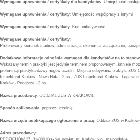
Wymagane uprawnienia / certyfikaty dla kandydatów
: Umiejętność obsług
Wymagane uprawnienia / certyfikaty
: Umiejętność współpracy z innymi
Wymagane uprawnienia / certyfikaty
: Komunikatywność
Wymagane uprawnienia / certyfikaty
:
Preferowany kierunek studiów: administracja, ekonomia, zarządzanie, ubezp
Dodatkowe informacje odnośnie wymagań dla kandydatów na to stanow
Wskazany termin praktyki jest jedynie terminem proponowanym, istnieje mo
preferencji praktykanta/wymogów uczelni. Miejsce odbywania praktyk: ZUS O
Inspektorat Kraków - Nowa Huta - 2 os., ZUS Inspektorat Kraków - Łagiewniki
Kraków - Podgórze - 2 os.
Nazwa pracodawcy
: ODDZIAŁ ZUS W KRAKOWIE
Sposób aplikowania
: poprzez uczelnię
Nazwa urzędu publikującego ogłoszenie o pracę
: Oddział ZUS w Krakowi
Adres pracodawcy
:
PĘDZICHÓW 27, 31-080 Kraków, powiat: m. Kraków, woj: małopolskie