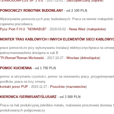
TERMODOMPLUS SP. z o.o.
- 2017-12-01 -
Jastrzębie-Zdrój
(
śląskie
)
POMOCNICZY ROBOTNIK BUDOWLANY
- od 2 100 PLN
Wykonywanie pomocniczych prac budowlanych. Praca na terenie małopolski 
zapewnia pracodawca.
Pysz Piotr F.H.U. "NOWABUD"
- 2018-03-02 -
Nowa Wieś
(
małopolskie
)
MONTER TRAS KABLOWYCH I INNYCH ELEMENTÓW SIECI KABLOWY
prace pomocnicze przy wykonywaniu instalacji elektrycznychpraca na umowę
jednozmianowaoferta dostępna w sali B
"Pi-Roman"Roman Michowski
- 2017-10-27 -
Wrocław
(
dolnośląskie
)
POMOC KUCHENNA
- od 1 750 PLN
pomoc w utrzymaniu czystości, pomoc na stanowisku pracy, przygotowywan
posiłków, praca na trzy zmiany
kontakt przez PUP
- 2015-11-27 -
Pruszków
(
mazowieckie
)
KIEROWCA /SERWISANT/ŚLUSARZ
- od 3 500 PLN
Praca na hali produkcyjnej,(obróbka metalu, malowanie proszkowe) dostawy 
produkowanych podgrzewaczy