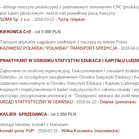
- obsługa maszyny produkcyjnej z podstawowym sterowaniem CNC (produkcj
pod kątem jakościowym- nadzór nad prawidłową pracą maszyny
SOMA Sp. z o.o.
- 2018-03-12 -
Tychy
(
śląskie
)
KIEROWCA C+E
- od 5 000 PLN
Transport artykułów ciągnikiem siodłowym z naczepą na terenie Polski.
KAZIMIERZ POLAŃSKI "POLAŃSKI" TRANSPORT-SPEDYCJA
- 2018-04-2
PRAKTYKANT W OŚRODKU STATYSTYKI EDUKACJI I KAPITAŁU LUDZ
Zapoznanie ze strukturą organizacyjną, funkcjonowaniem i zasadami działal
Gdańsku, ze szczególnym uwzględnieniem Ośrodka Statystyki Edukacji i Kap
zadaniami realizowanymi w Ośrodku Statystyki Edukacji i Kapitału Ludzkieg
krajowych i międzynarodowych badań statystycznych z zakresu oświaty i wy
wyższego, przygotowanie prezentacji nt. "Dostępność edukacji dla osób nie
URZĄD STATYSTYCZNY W GDAŃSKU
- 2018-01-22 -
Gdańsk
(
pomorskie
)
KASJER -SPRZEDAWCA
- od 1 850 PLN
obsługa klientów, kontakt z klienatami
kontakt przez PUP
- 2016-02-15 -
Wólka Kosowska
(
mazowieckie
)