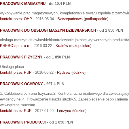
PRACOWNIK MAGAZYNU
- do 10,4 PLN
wykonywanie prac magazynowych, kompletowanie towaru zgodnie z zamówi
kontakt przez OHP
- 2016-05-04 -
Szczepańcowa
(
podkarpackie
)
PRACOWNIK DO OBSŁUGI MASZYN DZIEWIARSKICH
- od 1 850 PLN
obsługa maszyn dziewiarskichkontrolowanie jakości wytworzonych produktó
KREBO sp. z o.o.
- 2016-03-22 -
Kraków
(
małopolskie
)
PRACOWNIK FIZYCZNY
- od 1 850 PLN
Obsługa placu
kontakt przez PUP
- 2016-06-22 -
Rydzew
(
łódzkie
)
PRACOWNIK OCHRONY
- 997,4 PLN
1. Całdobowa ochrona fizyczna.2. Kontrola ruchu osobowego dla zwiedzający
ewidencyjnej.4. Prowadzenie książki służby.5. Zabezpieczenie osób i mieni
wewnętrzne muzeum.
kontakt przez PUP
- 2017-01-20 -
Łęczyca
(
łódzkie
)
PRACOWNIK PRODUKCJI
- od 1 850 PLN