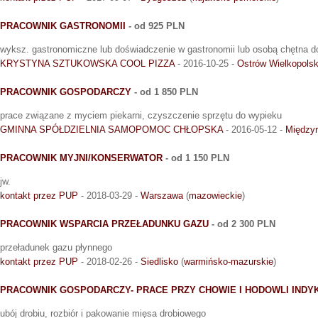
PRACOWNIK GASTRONOMII
- od 925 PLN
wyksz. gastronomiczne lub doświadczenie w gastronomii lub osobą chętna d
KRYSTYNA SZTUKOWSKA COOL PIZZA
- 2016-10-25 -
Ostrów Wielkopolsk
PRACOWNIK GOSPODARCZY
- od 1 850 PLN
prace związane z myciem piekarni, czyszczenie sprzętu do wypieku
GMINNA SPÓŁDZIELNIA SAMOPOMOC CHŁOPSKA
- 2016-05-12 -
Międzyr
PRACOWNIK MYJNI/KONSERWATOR
- od 1 150 PLN
jw.
kontakt przez PUP
- 2018-03-29 -
Warszawa
(
mazowieckie
)
PRACOWNIK WSPARCIA PRZEŁADUNKU GAZU
- od 2 300 PLN
przeładunek gazu płynnego
kontakt przez PUP
- 2018-02-26 -
Siedlisko
(
warmińsko-mazurskie
)
PRACOWNIK GOSPODARCZY- PRACE PRZY CHOWIE I HODOWLI IND
ubój drobiu, rozbiór i pakowanie mięsa drobiowego