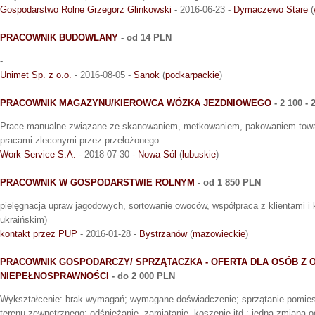
Gospodarstwo Rolne Grzegorz Glinkowski
- 2016-06-23 -
Dymaczewo Stare
(
PRACOWNIK BUDOWLANY
- od 14 PLN
-
Unimet Sp. z o.o.
- 2016-08-05 -
Sanok
(
podkarpackie
)
PRACOWNIK MAGAZYNU/KIEROWCA WÓZKA JEZDNIOWEGO
- 2 100 -
Prace manualne związane ze skanowaniem, metkowaniem, pakowaniem towar
pracami zleconymi przez przełożonego.
Work Service S.A.
- 2018-07-30 -
Nowa Sól
(
lubuskie
)
PRACOWNIK W GOSPODARSTWIE ROLNYM
- od 1 850 PLN
pielęgnacja upraw jagodowych, sortowanie owoców, współpraca z klientami i k
ukraińskim)
kontakt przez PUP
- 2016-01-28 -
Bystrzanów
(
mazowieckie
)
PRACOWNIK GOSPODARCZY/ SPRZĄTACZKA - OFERTA DLA OSÓB Z
NIEPEŁNOSPRAWNOŚCI
- do 2 000 PLN
Wykształcenie: brak wymagań; wymagane doświadczenie; sprzątanie pomie
terenu zewnętrznego; odśnieżanie, zamiatanie, koszenie itd.; jedna zmiana o