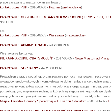
prace związane z magzynowaniem towaru
kontakt przez PUP
- 2016-03-30 -
Poznań
(
wielkopolskie
)
PRACOWNIK OBSŁUGI KLIENTA-RYNEK WSCHODNI (J. ROSYJSKI, J. UK
950 PLN
j.w.
kontakt przez PUP
- 2016-02-05 -
Warszawa
(
mazowieckie
)
PRACOWNIK ADMINISTRACJI
- od 2 000 PLN
Wystawianie faktur vat
PIEKARNIA-CUKIERNIA "SMOLEŃ"
- 2017-06-05 -
Nowe Miasto nad Pilicą
(
PRACOWNIK SOCJALNY
- do 2 300 PLN
Prowadzenie pracy socjalnej, organizowanie pomocy finansowej, rzeczowej i
wywiadów środowiskowych i kompletowanie dokumentacji w celu udzielania 
realizowanie kontraktów socjalnych, współpraca z organizacjami niosącymi
potrzebującym, wspieranie rodzin, w których występują różnego rodzaju dysf
mających na celu pozyskiwanie funduszy z dodatkowych źródeł, w tym ze śr
Miejski Ośrodek Pomocy Społecznej w Pruszczu Gdańskim
- 2016-06-09 -
P