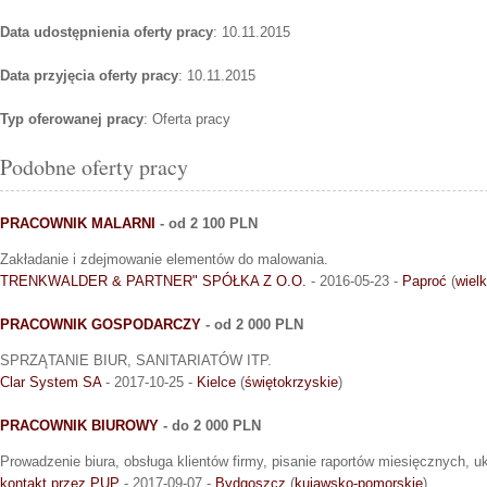
Data udostępnienia oferty pracy
: 10.11.2015
Data przyjęcia oferty pracy
: 10.11.2015
Typ oferowanej pracy
: Oferta pracy
Podobne oferty pracy
PRACOWNIK MALARNI
- od 2 100 PLN
Zakładanie i zdejmowanie elementów do malowania.
TRENKWALDER & PARTNER" SPÓŁKA Z O.O.
- 2016-05-23 -
Paproć
(
wiel
PRACOWNIK GOSPODARCZY
- od 2 000 PLN
SPRZĄTANIE BIUR, SANITARIATÓW ITP.
Clar System SA
- 2017-10-25 -
Kielce
(
świętokrzyskie
)
PRACOWNIK BIUROWY
- do 2 000 PLN
Prowadzenie biura, obsługa klientów firmy, pisanie raportów miesięcznych, u
kontakt przez PUP
- 2017-09-07 -
Bydgoszcz
(
kujawsko-pomorskie
)