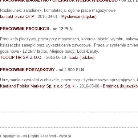
PRACOWNIK MAGAZYNU - OPERATOR WÓZKA WIDŁOWEGO
- od 12 P
Rozładunek, załadunek, kompletacja, ogólne prace magazynowe
kontakt przez OHP
- 2016-04-01 -
Mysłowice
(
śląskie
)
PRACOWNIK PRODUKCJI
- od 12 PLN
Produkcja pieczywa, praca przy maszynach, kontrola jakości wyrobu, pako
książeczka sanepid oraz wykształcenie zawodowej. Praca w systemie zmia
godzinowa - 12 zł/h/ brutto. Miejsce pracy: Łódź-Bałuty.
TOOLIP HR SP. Z O.O.
- 2016-06-18 -
Łódź
(
łódzkie
)
PRACOWNIK PORZĄDKOWY
- od 1 900 PLN
Utrzymanie czystości w obiekcie, praca przy użyciu maszyn sprzątających, 
Kaufland Polska Markety Sp. z o.o. Sp. k.
- 2016-03-08 -
Brodnica
(
kujawsko
Copyright © - All Rights Reserved - wypr.pl