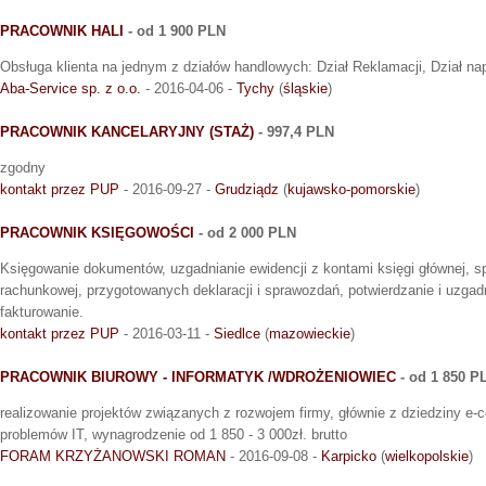
PRACOWNIK HALI
- od 1 900 PLN
Obsługa klienta na jednym z działów handlowych: Dział Reklamacji, Dział napo
Aba-Service sp. z o.o.
- 2016-04-06 -
Tychy
(
śląskie
)
PRACOWNIK KANCELARYJNY (STAŻ)
- 997,4 PLN
zgodny
kontakt przez PUP
- 2016-09-27 -
Grudziądz
(
kujawsko-pomorskie
)
PRACOWNIK KSIĘGOWOŚCI
- od 2 000 PLN
Księgowanie dokumentów, uzgadnianie ewidencji z kontami księgi głównej, 
rachunkowej, przygotowanych deklaracji i sprawozdań, potwierdzanie i uzgadn
fakturowanie.
kontakt przez PUP
- 2016-03-11 -
Siedlce
(
mazowieckie
)
PRACOWNIK BIUROWY - INFORMATYK /WDROŻENIOWIEC
- od 1 850 P
realizowanie projektów związanych z rozwojem firmy, głównie z dziedziny e
problemów IT, wynagrodzenie od 1 850 - 3 000zł. brutto
FORAM KRZYŻANOWSKI ROMAN
- 2016-09-08 -
Karpicko
(
wielkopolskie
)