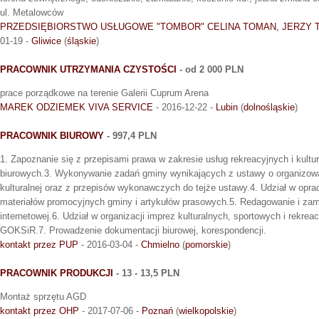
ul. Metalowców
PRZEDSIĘBIORSTWO USŁUGOWE "TOMBOR" CELINA TOMAN, JERZY 
01-19 -
Gliwice
(
śląskie
)
PRACOWNIK UTRZYMANIA CZYSTOŚCI
- od 2 000 PLN
prace porządkowe na terenie Galerii Cuprum Arena
MAREK ODZIEMEK VIVA SERVICE
- 2016-12-22 -
Lubin
(
dolnośląskie
)
PRACOWNIK BIUROWY
- 997,4 PLN
1. Zapoznanie się z przepisami prawa w zakresie usług rekreacyjnych i kult
biurowych.3. Wykonywanie zadań gminy wynikających z ustawy o organizowan
kulturalnej oraz z przepisów wykonawczych do tejże ustawy.4. Udział w opr
materiałów promocyjnych gminy i artykułów prasowych.5. Redagowanie i zami
internetowej.6. Udział w organizacji imprez kulturalnych, sportowych i rekr
GOKSiR.7. Prowadzenie dokumentacji biurowej, korespondencji.
kontakt przez PUP
- 2016-03-04 -
Chmielno
(
pomorskie
)
PRACOWNIK PRODUKCJI
- 13 - 13,5 PLN
Montaż sprzętu AGD
kontakt przez OHP
- 2017-07-06 -
Poznań
(
wielkopolskie
)