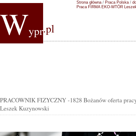
Strona główna
/
Praca Polska
/
do
W
Praca FIRMA EKO-WTÓR Leszek
.pl
ypr
PRACOWNIK FIZYCZNY -1828 Bożanów oferta pr
Leszek Kuzynowski