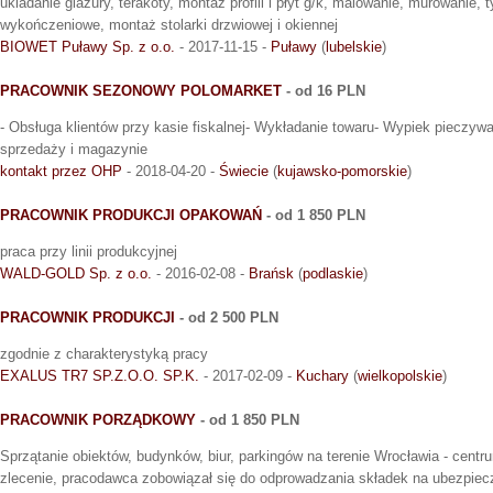
ukladanie glazury, terakoty, montaż profili i płyt g/k, malowanie, murowanie,
wykończeniowe, montaż stolarki drzwiowej i okiennej
BIOWET Puławy Sp. z o.o.
- 2017-11-15 -
Puławy
(
lubelskie
)
PRACOWNIK SEZONOWY POLOMARKET
- od 16 PLN
- Obsługa klientów przy kasie fiskalnej- Wykładanie towaru- Wypiek pieczywa
sprzedaży i magazynie
kontakt przez OHP
- 2018-04-20 -
Świecie
(
kujawsko-pomorskie
)
PRACOWNIK PRODUKCJI OPAKOWAŃ
- od 1 850 PLN
praca przy linii produkcyjnej
WALD-GOLD Sp. z o.o.
- 2016-02-08 -
Brańsk
(
podlaskie
)
PRACOWNIK PRODUKCJI
- od 2 500 PLN
zgodnie z charakterystyką pracy
EXALUS TR7 SP.Z.O.O. SP.K.
- 2017-02-09 -
Kuchary
(
wielkopolskie
)
PRACOWNIK PORZĄDKOWY
- od 1 850 PLN
Sprzątanie obiektów, budynków, biur, parkingów na terenie Wrocławia - cen
zlecenie, pracodawca zobowiązał się do odprowadzania składek na ubezpiec