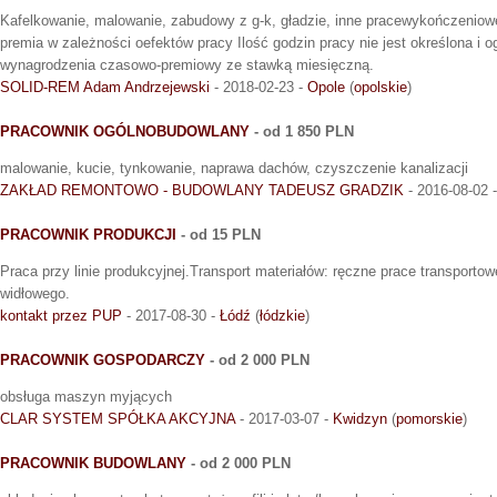
Kafelkowanie, malowanie, zabudowy z g-k, gładzie, inne pracewykończeniowe
premia w zależności oefektów pracy Ilość godzin pracy nie jest określona i 
wynagrodzenia czasowo-premiowy ze stawką miesięczną.
SOLID-REM Adam Andrzejewski
- 2018-02-23 -
Opole
(
opolskie
)
PRACOWNIK OGÓLNOBUDOWLANY
- od 1 850 PLN
malowanie, kucie, tynkowanie, naprawa dachów, czyszczenie kanalizacji
ZAKŁAD REMONTOWO - BUDOWLANY TADEUSZ GRADZIK
- 2016-08-02 
PRACOWNIK PRODUKCJI
- od 15 PLN
Praca przy linie produkcyjnej.Transport materiałów: ręczne prace transport
widłowego.
kontakt przez PUP
- 2017-08-30 -
Łódź
(
łódzkie
)
PRACOWNIK GOSPODARCZY
- od 2 000 PLN
obsługa maszyn myjących
CLAR SYSTEM SPÓŁKA AKCYJNA
- 2017-03-07 -
Kwidzyn
(
pomorskie
)
PRACOWNIK BUDOWLANY
- od 2 000 PLN