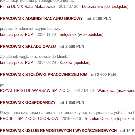
reklamacji- kontrola przebiegu dokumentacji
Firma DENIX Rafał Makarewicz
- 2018-07-26 -
Dzierżoniów
(
dolnośląskie
)
PRACOWNIK ADMINISTRACYJNO-BIUROWY
- od 2 100 PLN
pracownik administracyjno-biurowy
kontakt przez PUP
- 2017-11-29 -
Sulęcinek
(
wielkopolskie
)
PRACOWNIK SKŁADU OPAŁU
- od 2 500 PLN
Załadunek węgla oraz dowóz do klienta.
kontakt przez PUP
- 2017-02-24 -
Kałków
(
opolskie
)
PRACOWNIK STOŁÓWKI PRACOWNICZEJ K/M
- od 2 600 PLN
jw.
ROYAL BRISTOL WARSAW SP. Z O.O.
- 2017-04-20 -
Warszawa
(
mazowiec
PRACOWNIK GOSPODARCZY
- od 1 850 PLN
Utrzymanie czystości na terenie hali produkcyjnej, utrzymanie czystości na 
PROBET SP. Z O.O. CHORZÓW
- 2016-05-13 -
Strzelce Opolskie
(
opolskie
)
PRACOWNIK USŁUG REMONTOWYCH I WYKOŃCZENIOWYCH
- od 14 