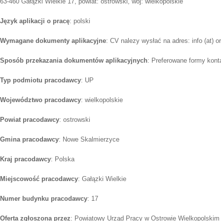
63-460 Gałązki Wielkie 17, powiat: ostrowski, woj: wielkopolskie
Język aplikacji o pracę
: polski
Wymagane dokumenty aplikacyjne
: CV nalezy wysłać na adres: info (at) o
Sposób przekazania dokumentów aplikacyjnych
: Preferowane formy konta
Typ podmiotu pracodawcy
: UP
Województwo pracodawcy
: wielkopolskie
Powiat pracodawcy
: ostrowski
Gmina pracodawcy
: Nowe Skalmierzyce
Kraj pracodawcy
: Polska
Miejscowość pracodawcy
: Gałązki Wielkie
Numer budynku pracodawcy
: 17
Oferta zgłoszona przez
: Powiatowy Urząd Pracy w Ostrowie Wielkopolskim