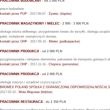
PRACOWNIK BUDOWLANY
- od 2 000 PLN
prace budowlane
kontakt przez PUP
- 2017-06-07 -
Żywiec
(
śląskie
)
PRACOWNIK MAGAZYNOWY / MIELEC
- 2 900 - 3 000 PLN
obsługa wózka widłowego, przygotowanie towaru do wysyłki, obsługa urząd
palet, rozładunek zewnętrznych dostaw,
kontakt przez OHP
- 2017-05-10 -
Mielec
(
podkarpackie
)
PRACOWNIK PRODUKCJI
- od 2 000 PLN
przygotowywanie i sklejanie elementów, pakowanie do transportu gotowych 
kontakt przez OHP
- 2017-11-16 -
Chojnice
(
pomorskie
)
PRACOWNIK PRODUKCJI
- od 2 000 PLN
obsługa maszyn i urządzeń czyszczących
BROMEX POLAND SPÓŁKA Z OGRANICZONĄ ODPOWIEDZIALNOŚCIĄ
2017-03-10 -
Wola Wiązowa
(
łódzkie
)
PRACOWNIK RESTAURACJI
- do 2 350 PLN
Przygotowywanie posiłków typu fast food, obsługa klientów, dbanie o czystoś