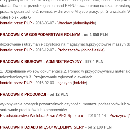
stardardów oraz przestrzeganie zasad BHPUmowa o pracę na czas okreslony
praca w godzinach 6-2, również w dni wolne.Miejsce pracy: pl. Grunwaldzki W
całej PolskiSala G
kontakt przez PUP
- 2018-06-07 -
Wrocław
(
dolnośląskie
)
PRACOWNIK W GOSPODARSTWIE ROLNYM
- od 1 850 PLN
dozorowanie i utrzymanie czystości na magazynach,przygotownie maszyn d
kontakt przez PUP
- 2016-12-07 -
Proboszczów
(
dolnośląskie
)
PRACOWNIK BIUROWY - ADMINISTRACYJNY
- 997,4 PLN
1. Uzupełnianie wpisów dokumentacji.2. Pomoc w przygotowywaniu materiałó
mieszkaniowych.3. Przyjmowanie zgłoszeń o awariach.
kontakt przez PUP
- 2016-02-03 -
Łęczyca
(
łódzkie
)
PRACOWNIK PRODUKCJI
- od 12 PLN
wykonywanie prostych powtarzalnych czynności montażu podzespołów lub w
sortowanie produktów lub komponentów
Przedsiębiorstwo Wielobranżowe APEX Sp. z o.o.
- 2016-11-14 -
Pszczyna
(
PRACOWNIK DZIAŁU MIĘSO/ WĘDLINY/ SERY
- od 2 100 PLN