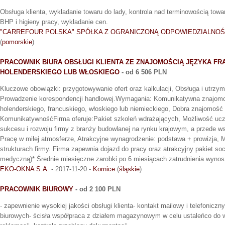
Obsługa klienta, wykładanie towaru do lady, kontrola nad terminowością towa
BHP i higieny pracy, wykładanie cen.
"CARREFOUR POLSKA" SPÓŁKA Z OGRANICZONĄ ODPOWIEDZIALNOŚ
(
pomorskie
)
PRACOWNIK BIURA OBSŁUGI KLIENTA ZE ZNAJOMOŚCIĄ JĘZYKA FR
HOLENDERSKIEGO LUB WŁOSKIEGO
- od 6 506 PLN
Kluczowe obowiązki: przygotowywanie ofert oraz kalkulacji, Obsługa i utrzymy
Prowadzenie korespondencji handlowej.Wymagania: Komunikatywna znajomo
holenderskiego, francuskiego, włoskiego lub niemieckiego, Dobra znajomość
KomunikatywnośćFirma oferuje:Pakiet szkoleń wdrażających, Możliwość ucze
sukcesu i rozwoju firmy z branży budowlanej na rynku krajowym, a przede
Pracę w miłej atmosferze, Atrakcyjne wynagrodzenie: podstawa + prowizja, 
strukturach firmy. Firma zapewnia dojazd do pracy oraz atrakcyjny pakiet soc
medyczną)* Średnie miesięczne zarobki po 6 miesiącach zatrudnienia wynoszą
EKO-OKNA S.A.
- 2017-11-20 -
Kornice
(
śląskie
)
PRACOWNIK BIUROWY
- od 2 100 PLN
- zapewnienie wysokiej jakości obsługi klienta- kontakt mailowy i telefonicz
biurowych- ścisła współpraca z działem magazynowym w celu ustaleńco do 