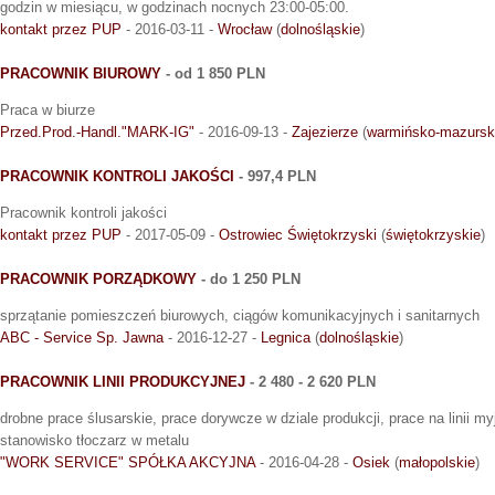
godzin w miesiącu, w godzinach nocnych 23:00-05:00.
kontakt przez PUP
- 2016-03-11 -
Wrocław
(
dolnośląskie
)
PRACOWNIK BIUROWY
- od 1 850 PLN
Praca w biurze
Przed.Prod.-Handl."MARK-IG"
- 2016-09-13 -
Zajezierze
(
warmińsko-mazursk
PRACOWNIK KONTROLI JAKOŚCI
- 997,4 PLN
Pracownik kontroli jakości
kontakt przez PUP
- 2017-05-09 -
Ostrowiec Świętokrzyski
(
świętokrzyskie
)
PRACOWNIK PORZĄDKOWY
- do 1 250 PLN
sprzątanie pomieszczeń biurowych, ciągów komunikacyjnych i sanitarnych
ABC - Service Sp. Jawna
- 2016-12-27 -
Legnica
(
dolnośląskie
)
PRACOWNIK LINII PRODUKCYJNEJ
- 2 480 - 2 620 PLN
drobne prace ślusarskie, prace dorywcze w dziale produkcji, prace na linii m
stanowisko tłoczarz w metalu
"WORK SERVICE" SPÓŁKA AKCYJNA
- 2016-04-28 -
Osiek
(
małopolskie
)