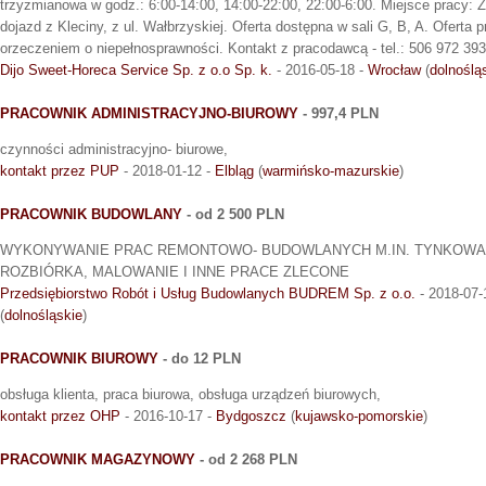
trzyzmianowa w godz.: 6:00-14:00, 14:00-22:00, 22:00-6:00. Miejsce pracy:
dojazd z Kleciny, z ul. Wałbrzyskiej. Oferta dostępna w sali G, B, A. Oferta
orzeczeniem o niepełnosprawności. Kontakt z pracodawcą - tel.: 506 972 393
Dijo Sweet-Horeca Service Sp. z o.o Sp. k.
- 2016-05-18 -
Wrocław
(
dolnoślą
PRACOWNIK ADMINISTRACYJNO-BIUROWY
- 997,4 PLN
czynności administracyjno- biurowe,
kontakt przez PUP
- 2018-01-12 -
Elbląg
(
warmińsko-mazurskie
)
PRACOWNIK BUDOWLANY
- od 2 500 PLN
WYKONYWANIE PRAC REMONTOWO- BUDOWLANYCH M.IN. TYNKOWAN
ROZBIÓRKA, MALOWANIE I INNE PRACE ZLECONE
Przedsiębiorstwo Robót i Usług Budowlanych BUDREM Sp. z o.o.
- 2018-07-
(
dolnośląskie
)
PRACOWNIK BIUROWY
- do 12 PLN
obsługa klienta, praca biurowa, obsługa urządzeń biurowych,
kontakt przez OHP
- 2016-10-17 -
Bydgoszcz
(
kujawsko-pomorskie
)
PRACOWNIK MAGAZYNOWY
- od 2 268 PLN