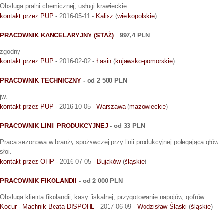
Obsługa pralni chemicznej, usługi krawieckie.
kontakt przez PUP
- 2016-05-11 -
Kalisz
(
wielkopolskie
)
PRACOWNIK KANCELARYJNY (STAŻ)
- 997,4 PLN
zgodny
kontakt przez PUP
- 2016-02-02 -
Łasin
(
kujawsko-pomorskie
)
PRACOWNIK TECHNICZNY
- od 2 500 PLN
jw.
kontakt przez PUP
- 2016-10-05 -
Warszawa
(
mazowieckie
)
PRACOWNIK LINII PRODUKCYJNEJ
- od 33 PLN
Praca sezonowa w branży spożywczej przy linii produkcyjnej polegająca głó
słoi.
kontakt przez OHP
- 2016-07-05 -
Bujaków
(
śląskie
)
PRACOWNIK FIKOLANDII
- od 2 000 PLN
Obsługa klienta fikolandii, kasy fiskalnej, przygotowanie napojów, gofrów.
Kocur - Machnik Beata DISPOHL
- 2017-06-09 -
Wodzisław Śląski
(
śląskie
)