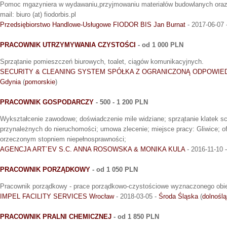
Pomoc mgazyniera w wydawaniu,przyjmowaniu materiałów budowlanych oraz pr
mail: biuro (at) fiodorbis.pl
Przedsiębiorstwo Handlowe-Usługowe FIODOR BIS Jan Burnat
- 2017-06-07 
PRACOWNIK UTRZYMYWANIA CZYSTOŚCI
- od 1 000 PLN
Sprzątanie pomieszczeń biurowych, toalet, ciągów komunikacyjnych.
SECURITY & CLEANING SYSTEM SPÓŁKA Z OGRANICZONĄ ODPOWIE
Gdynia
(
pomorskie
)
PRACOWNIK GOSPODARCZY
- 500 - 1 200 PLN
Wykształcenie zawodowe; doświadczenie mile widziane; sprzątanie klatek s
przynależnych do nieruchomości; umowa zlecenie; miejsce pracy: Gliwice; of
orzeczonym stopniem niepełnosprawności;
AGENCJA ART´EV S.C. ANNA ROSOWSKA & MONIKA KULA
- 2016-11-10 
PRACOWNIK PORZĄDKOWY
- od 1 050 PLN
Pracownik porządkowy - prace porządkowo-czystościowe wyznaczonego obie
IMPEL FACILITY SERVICES Wrocław
- 2018-03-05 -
Środa Śląska
(
dolnoślą
PRACOWNIK PRALNI CHEMICZNEJ
- od 1 850 PLN