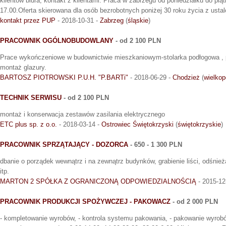
klientów biura, kontakt z klientami. Praca w zabrzegu od poniedziałku do pią
17.00.Oferta skierowana dla osób bezrobotnych poniżej 30 roku życia z usta
kontakt przez PUP
- 2018-10-31 -
Zabrzeg
(
śląskie
)
PRACOWNIK OGÓLNOBUDOWLANY
- od 2 100 PLN
Prace wykończeniowe w budownictwie mieszkaniowym-stolarka podłogowa , p
montaż glazury.
BARTOSZ PIOTROWSKI P.U.H. "P.BARTi"
- 2018-06-29 -
Chodzież
(
wielkop
TECHNIK SERWISU
- od 2 100 PLN
montaż i konserwacja zestawów zasilania elektrycznego
ETC plus sp. z o.o.
- 2018-03-14 -
Ostrowiec Świętokrzyski
(
świętokrzyskie
)
PRACOWNIK SPRZĄTAJĄCY - DOZORCA
- 650 - 1 300 PLN
dbanie o porządek wewnątrz i na zewnątrz budynków, grabienie liści, odśnież
itp.
MARTON 2 SPÓŁKA Z OGRANICZONĄ ODPOWIEDZIALNOŚCIĄ
- 2015-12
PRACOWNIK PRODUKCJI SPOŻYWCZEJ - PAKOWACZ
- od 2 000 PLN
- kompletowanie wyrobów, - kontrola systemu pakowania, - pakowanie wyrob