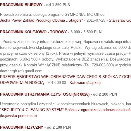
PRACOWNIK BIUROWY
- od 1 850 PLN
Prowadzenie biura, obsługa programu SYMFONIA, MC Office.
Jucha Paweł Zakład Produkcji Obuwia ,,Stagórs"
- 2016-07-25 -
Stanisław Gó
PRACOWNIK KOLEJOWO - TOROWY
- 3 000 - 3 500 PLN
- Praca w zespole przy infrastrukturze kolejowej. Naprawa i rewitalizacja infr
terenie województwa śląskiego oraz całej Polski.- Wynagrodzenie: od 3000 d
o pracę na czas określony (1 rok). Praca w pełnym wymiarze czasu pracy.- 
godzinach: 6:00-17:00 + soboty. Wykształcenie BEZ znaczenia. Doświadcze
przyuczenia). Kontakt WYŁĄCZNIE telefoniczny (Tel. 729-002-500) w godzinac
dawicergb (at) gmail.com
PRZEDSIĘBIORSTWO WIELOBRANŻOWE DAWICERG B SPÓŁKA Z OGR
ODPOWIEDZIALNOŚCIĄ
- 2018-09-03 -
Katowice
(
śląskie
)
PRACOWNIK UTRZYMANIA CZYSTOŚCI(NR 8826)
- od 2 100 PLN
Utrzymanie porządku i czystości w pomieszczeniach biurowych, blokach, ban
"SECURITY & CLEANING SYSTEM" Spółka z ograniczoną odpowiedzialnoś
(
kujawsko-pomorskie
)
PRACOWNIK FIZYCZNY
- od 2 100 PLN