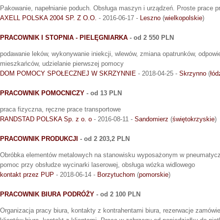
Pakowanie, napełnianie poduch. Obsługa maszyn i urządzeń. Proste prace p
AXELL POLSKA 2004 SP. Z O.O.
- 2016-06-17 -
Leszno
(
wielkopolskie
)
PRACOWNIK I STOPNIA - PIELĘGNIARKA
- od 2 550 PLN
podawanie leków, wykonywanie iniekcji, wlewów, zmiana opatrunków, odpowie
mieszkańców, udzielanie pierwszej pomocy
DOM POMOCY SPOŁECZNEJ W SKRZYNNIE
- 2018-04-25 -
Skrzynno
(
łód
PRACOWNIK POMOCNICZY
- od 13 PLN
praca fizyczna, ręczne prace transportowe
RANDSTAD POLSKA Sp. z o. o
- 2016-08-11 -
Sandomierz
(
świętokrzyskie
)
PRACOWNIK PRODUKCJI
- od 2 203,2 PLN
Obróbka elementów metalowych na stanowisku wyposażonym w pneumatyczn
pomoc przy obsłudze wycinarki laserowej, obsługa wózka widlowego
kontakt przez PUP
- 2018-06-14 -
Borzytuchom
(
pomorskie
)
PRACOWNIK BIURA PODRÓŻY
- od 2 100 PLN
Organizacja pracy biura, kontakty z kontrahentami biura, rezerwacje zamówie