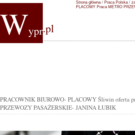
Strona główna
/
Praca Polska
/
z
W
PLACOWY
Praca METRO PRZE
.pl
ypr
PRACOWNIK BIUROWO- PLACOWY Śliwin oferta p
PRZEWOZY PASAŻERSKIE- JANINA ŁUBIK