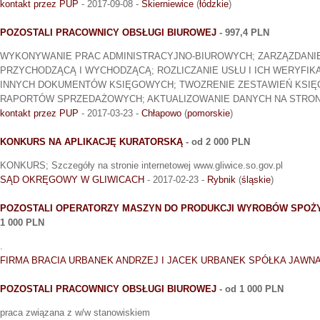
kontakt przez PUP
- 2017-09-08 -
Skierniewice
(
łódzkie
)
POZOSTALI PRACOWNICY OBSŁUGI BIUROWEJ
- 997,4 PLN
WYKONYWANIE PRAC ADMINISTRACYJNO-BIUROWYCH; ZARZĄZDAN
PRZYCHODZĄCĄ I WYCHODZĄCĄ; ROZLICZANIE USŁU I ICH WERYFIKA
INNYCH DOKUMENTÓW KSIĘGOWYCH; TWOZRENIE ZESTAWIEŃ KSIĘ
RAPORTÓW SPRZEDAŻOWYCH; AKTUALIZOWANIE DANYCH NA STRONI
kontakt przez PUP
- 2017-03-23 -
Chłapowo
(
pomorskie
)
KONKURS NA APLIKACJĘ KURATORSKĄ
- od 2 000 PLN
KONKURS; Szczegóły na stronie internetowej www.gliwice.so.gov.pl
SĄD OKRĘGOWY W GLIWICACH
- 2017-02-23 -
Rybnik
(
śląskie
)
POZOSTALI OPERATORZY MASZYN DO PRODUKCJI WYROBÓW SPOŻ
1 000 PLN
.
FIRMA BRACIA URBANEK ANDRZEJ I JACEK URBANEK SPÓŁKA JAWN
POZOSTALI PRACOWNICY OBSŁUGI BIUROWEJ
- od 1 000 PLN
praca związana z w/w stanowiskiem