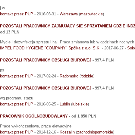
j.w.
kontakt przez PUP
- 2016-03-31 -
Warszawa
(
mazowieckie
)
POZOSTALI PRACOWNICY ZAJMUJĄCY SIĘ SPRZĄTANIEM GDZIE INDZ
od 13 PLN
Mycie i dezynfekcja sprzętu i hal. Praca zmianowa lub w godzinach nocnych
IMPEL FOOD HYGIENE "COMPANY" Spółka z o.o. S.K.
- 2017-06-27 -
Soko
POZOSTALI PRACOWNICY OBSŁUGI BIUROWEJ
- 997,4 PLN
ps
kontakt przez PUP
- 2017-02-24 -
Radomsko
(
łódzkie
)
POZOSTALI PRACOWNICY OBSŁUGI BIUROWEJ
- 997,4 PLN
wg programu stażu
kontakt przez PUP
- 2016-05-25 -
Lublin
(
lubelskie
)
PRACOWNIK OGÓLNOBUDOWLANY
- od 1 850 PLN
Prace wykończeniowe, prace elewacyjne
kontakt przez PUP
- 2014-12-16 -
Koszalin
(
zachodniopomorskie
)