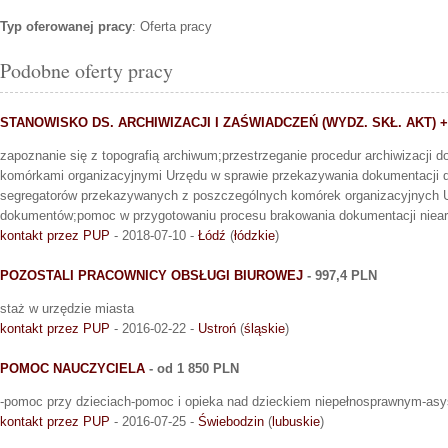
Typ oferowanej pracy
: Oferta pracy
Podobne oferty pracy
STANOWISKO DS. ARCHIWIZACJI I ZAŚWIADCZEŃ (WYDZ. SKŁ. AKT) + 
zapoznanie się z topografią archiwum;przestrzeganie procedur archiwizacji
komórkami organizacyjnymi Urzędu w sprawie przekazywania dokumentacji d
segregatorów przekazywanych z poszczególnych komórek organizacyjnych 
dokumentów;pomoc w przygotowaniu procesu brakowania dokumentacji niear
kontakt przez PUP
- 2018-07-10 -
Łódź
(
łódzkie
)
POZOSTALI PRACOWNICY OBSŁUGI BIUROWEJ
- 997,4 PLN
staż w urzędzie miasta
kontakt przez PUP
- 2016-02-22 -
Ustroń
(
śląskie
)
POMOC NAUCZYCIELA
- od 1 850 PLN
-pomoc przy dzieciach-pomoc i opieka nad dzieckiem niepełnosprawnym-asy
kontakt przez PUP
- 2016-07-25 -
Świebodzin
(
lubuskie
)