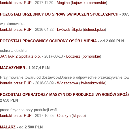
kontakt przez PUP
- 2017-11-29 -
Mogilno
(
kujawsko-pomorskie
)
POZOSTALI URZĘDNICY DO SPRAW ŚWIADCZEŃ SPOŁECZNYCH
- 997
wg stanowiska
kontakt przez PUP
- 2016-04-22 -
Lwówek Śląski
(
dolnośląskie
)
POZOSTALI PRACOWNICY OCHRONY OSÓB I MIENIA
- od 2 000 PLN
ochrona obiektu
JANTAR 2 Spółka z o.o.
- 2017-03-13 -
Łodzierz
(
pomorskie
)
MAGAZYNIER
- 1 017,4 PLN
Przyjmowanie towaru od dostawcówDbanie o odpowiednie przekazywanie tow
kontakt przez PUP
- 2018-08-09 -
Włoszczowa
(
świętokrzyskie
)
POZOSTALI OPERATORZY MASZYN DO PRODUKCJI WYROBÓW SPOŻ
2 650 PLN
praca fizyczna przy produkcji wafli
kontakt przez PUP
- 2017-10-25 -
Cieszyn
(
śląskie
)
MALARZ
- od 2 500 PLN