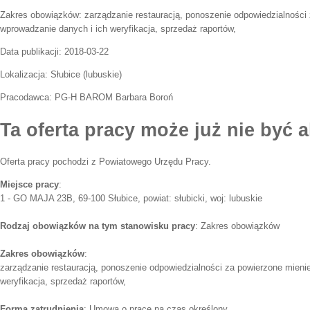
Zakres obowiązków:
zarządzanie restauracją, ponoszenie odpowiedzialności
wprowadzanie danych i ich weryfikacja, sprzedaż raportów,
Data publikacji:
2018-03-22
Lokalizacja:
Słubice
(
lubuskie
)
Pracodawca:
PG-H BAROM Barbara Boroń
Ta oferta pracy może już nie być a
Oferta pracy pochodzi z Powiatowego Urzędu Pracy.
Miejsce pracy
:
1 - GO MAJA 23B, 69-100 Słubice, powiat: słubicki, woj: lubuskie
Rodzaj obowiązków na tym stanowisku pracy
: Zakres obowiązków
Zakres obowiązków
:
zarządzanie restauracją, ponoszenie odpowiedzialności za powierzone mieni
weryfikacja, sprzedaż raportów,
Forma zatrudnienia
: Umowa o pracę na czas określony