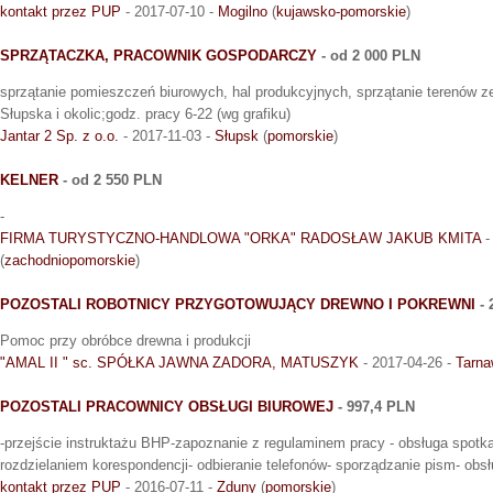
kontakt przez PUP
- 2017-07-10 -
Mogilno
(
kujawsko-pomorskie
)
SPRZĄTACZKA, PRACOWNIK GOSPODARCZY
- od 2 000 PLN
sprzątanie pomieszczeń biurowych, hal produkcyjnych, sprzątanie terenów z
Słupska i okolic;godz. pracy 6-22 (wg grafiku)
Jantar 2 Sp. z o.o.
- 2017-11-03 -
Słupsk
(
pomorskie
)
KELNER
- od 2 550 PLN
-
FIRMA TURYSTYCZNO-HANDLOWA "ORKA" RADOSŁAW JAKUB KMITA
-
(
zachodniopomorskie
)
POZOSTALI ROBOTNICY PRZYGOTOWUJĄCY DREWNO I POKREWNI
- 
Pomoc przy obróbce drewna i produkcji
"AMAL II " sc. SPÓŁKA JAWNA ZADORA, MATUSZYK
- 2017-04-26 -
Tarna
POZOSTALI PRACOWNICY OBSŁUGI BIUROWEJ
- 997,4 PLN
-przejście instruktażu BHP-zapoznanie z regulaminem pracy - obsługa spot
rozdzielaniem korespondencji- odbieranie telefonów- sporządzanie pism- obsł
kontakt przez PUP
- 2016-07-11 -
Zduny
(
pomorskie
)