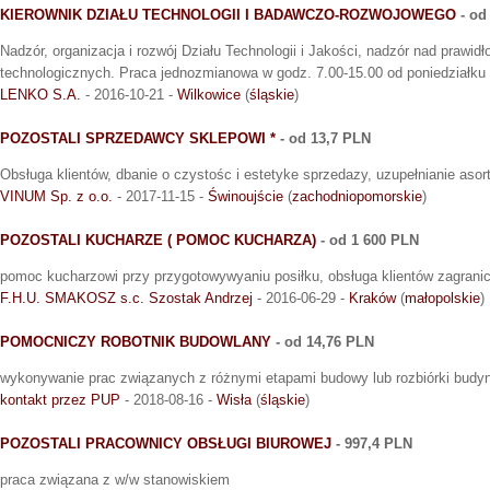
KIEROWNIK DZIAŁU TECHNOLOGII I BADAWCZO-ROZWOJOWEGO
- od
Nadzór, organizacja i rozwój Działu Technologii i Jakości, nadzór nad praw
technologicznych. Praca jednozmianowa w godz. 7.00-15.00 od poniedziałku 
LENKO S.A.
- 2016-10-21 -
Wilkowice
(
śląskie
)
POZOSTALI SPRZEDAWCY SKLEPOWI *
- od 13,7 PLN
Obsługa klientów, dbanie o czystośc i estetyke sprzedazy, uzupełnianie aso
VINUM Sp. z o.o.
- 2017-11-15 -
Świnoujście
(
zachodniopomorskie
)
POZOSTALI KUCHARZE ( POMOC KUCHARZA)
- od 1 600 PLN
pomoc kucharzowi przy przygotowywyaniu posiłku, obsługa klientów zagrani
F.H.U. SMAKOSZ s.c. Szostak Andrzej
- 2016-06-29 -
Kraków
(
małopolskie
)
POMOCNICZY ROBOTNIK BUDOWLANY
- od 14,76 PLN
wykonywanie prac związanych z różnymi etapami budowy lub rozbiórki budy
kontakt przez PUP
- 2018-08-16 -
Wisła
(
śląskie
)
POZOSTALI PRACOWNICY OBSŁUGI BIUROWEJ
- 997,4 PLN
praca związana z w/w stanowiskiem