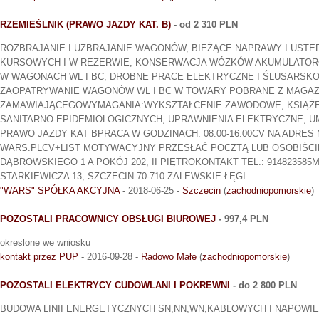
RZEMIEŚLNIK (PRAWO JAZDY KAT. B)
- od 2 310 PLN
ROZBRAJANIE I UZBRAJANIE WAGONÓW, BIEŻĄCE NAPRAWY I UST
KURSOWYCH I W REZERWIE, KONSERWACJA WÓZKÓW AKUMULATOR
W WAGONACH WL I BC, DROBNE PRACE ELEKTRYCZNE I ŚLUSARSKO
ZAOPATRYWANIE WAGONÓW WL I BC W TOWARY POBRANE Z MAGA
ZAMAWIAJĄCEGOWYMAGANIA:WYKSZTAŁCENIE ZAWODOWE, KSIĄŻE
SANITARNO-EPIDEMIOLOGICZNYCH, UPRAWNIENIA ELEKTRYCZNE, U
PRAWO JAZDY KAT BPRACA W GODZINACH: 08:00-16:00CV NA ADRES M
WARS.PLCV+LIST MOTYWACYJNY PRZESŁAĆ POCZTĄ LUB OSOBIŚCIE
DĄBROWSKIEGO 1 A POKÓJ 202, II PIĘTROKONTAKT TEL.: 914823585M
STARKIEWICZA 13, SZCZECIN 70-710 ZALEWSKIE ŁĘGI
"WARS" SPÓŁKA AKCYJNA
- 2018-06-25 -
Szczecin
(
zachodniopomorskie
)
POZOSTALI PRACOWNICY OBSŁUGI BIUROWEJ
- 997,4 PLN
okreslone we wniosku
kontakt przez PUP
- 2016-09-28 -
Radowo Małe
(
zachodniopomorskie
)
POZOSTALI ELEKTRYCY CUDOWLANI I POKREWNI
- do 2 800 PLN
BUDOWA LINII ENERGETYCZNYCH SN,NN,WN,KABLOWYCH I NAPOW