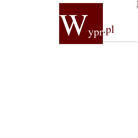
W
.pl
ypr