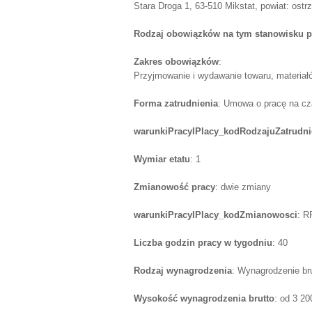
Stara Droga 1, 63-510 Mikstat, powiat: ostr
Rodzaj obowiązków na tym stanowisku p
Zakres obowiązków
:
Przyjmowanie i wydawanie towaru, materiał
Forma zatrudnienia
: Umowa o pracę na cz
warunkiPracyIPlacy_kodRodzajuZatrudni
Wymiar etatu
: 1
Zmianowość pracy
: dwie zmiany
warunkiPracyIPlacy_kodZmianowosci
: R
Liczba godzin pracy w tygodniu
: 40
Rodzaj wynagrodzenia
: Wynagrodzenie br
Wysokość wynagrodzenia brutto
: od 3 2