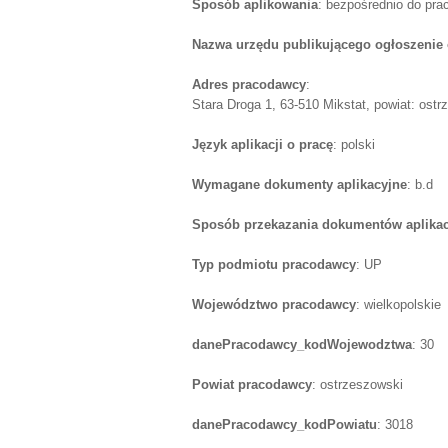
Sposób aplikowania
: bezpośrednio do pr
Nazwa urzędu publikującego ogłoszenie 
Adres pracodawcy
:
Stara Droga 1, 63-510 Mikstat, powiat: ostr
Język aplikacji o pracę
: polski
Wymagane dokumenty aplikacyjne
: b.d
Sposób przekazania dokumentów aplika
Typ podmiotu pracodawcy
: UP
Województwo pracodawcy
: wielkopolskie
danePracodawcy_kodWojewodztwa
: 30
Powiat pracodawcy
: ostrzeszowski
danePracodawcy_kodPowiatu
: 3018