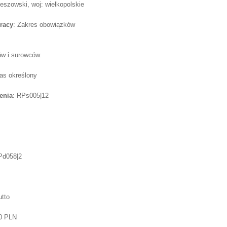
zeszowski, woj: wielkopolskie
racy
: Zakres obowiązków
ów i surowców.
as określony
enia
: RPs005|12
Pd058|2
utto
00 PLN