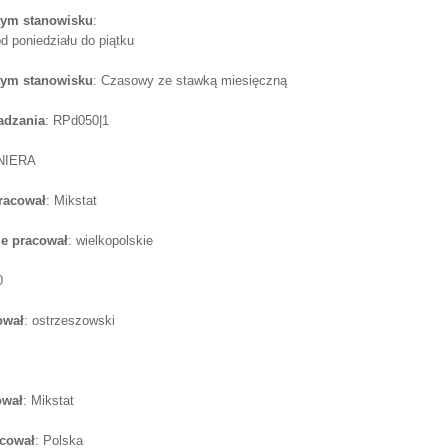
tym stanowisku
:
d poniedziału do piątku
tym stanowisku
: Czasowy ze stawką miesięczną
adzania
: RPd050|1
NIERA
pracował
: Mikstat
e pracował
: wielkopolskie
0
ował
: ostrzeszowski
ował
: Mikstat
acował
: Polska