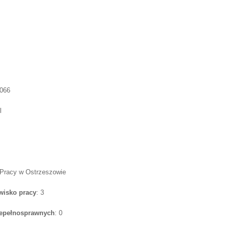
7066
l
 Pracy w Ostrzeszowie
wisko pracy
: 3
iepełnosprawnych
: 0