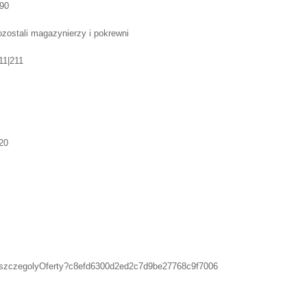
90
ozostali magazynierzy i pokrewni
11|211
20
bop#/szczegolyOferty?c8efd6300d2ed2c7d9be27768c9f7006