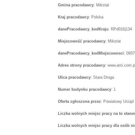
Gmina pracodawcy
: Mikstat
Kraj pracodawcy
: Polska
danePracodawcy_kodKraju
: RPd016|134
Miejscowość pracodawcy
: Mikstat
danePracodawcy_kodMiejscowosci
: 093
Adres strony pracodawcy
: www.ami.com.p
Ulica pracodawcy
: Stara Droga
Numer budynku pracodawcy
: 1
Oferta zgłoszona przez
: Powiatowy Urząd
Liczba wolnych miejsc pracy na to stano
Liczba wolnych miejsc pracy dla osób n