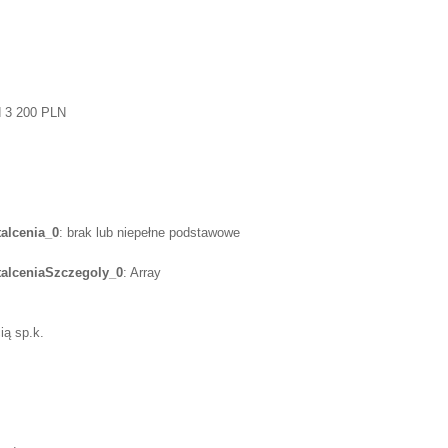
d 3 200 PLN
alcenia_0
: brak lub niepełne podstawowe
lceniaSzczegoly_0
: Array
ią sp.k.