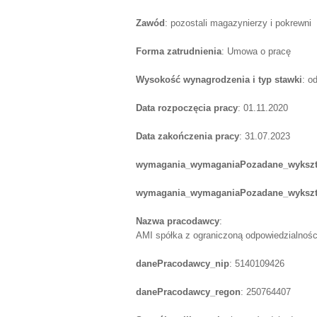
Zawód
: pozostali magazynierzy i pokrewni
Forma zatrudnienia
: Umowa o pracę
Wysokość wynagrodzenia i typ stawki
: o
Data rozpoczęcia pracy
: 01.11.2020
Data zakończenia pracy
: 31.07.2023
wymagania_wymaganiaPozadane_wykszt
wymagania_wymaganiaPozadane_wykszta
Nazwa pracodawcy
:
AMI spółka z ograniczoną odpowiedzialnośc
danePracodawcy_nip
: 5140109426
danePracodawcy_regon
: 250764407