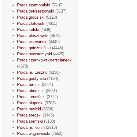
Praca szamotulski
(5616)
Praca ostrzeszowski
(5137)
Praca grodziski
(5128)
Praca złotowski
(4811)
Praca kolski
(4638)
Praca pleszewski
(4573)
Praca wrzesiński
(4449)
Praca gnieźnieński
(4445)
Praca nowotomyski
(4425)
Praca czarnkowsko-trzcianecki
(4373)
Praca m. Leszno
(4250)
Praca gostyński
(4164)
Praca turecki
(3884)
Praca obornicki
(3881)
Praca jarociński
(3722)
Praca słupecki
(3703)
Praca rawicki
(3568)
Praca średzki
(3448)
Praca śremski
(3103)
Praca m. Konin
(2913)
Praca wągrowiecki
(2653)