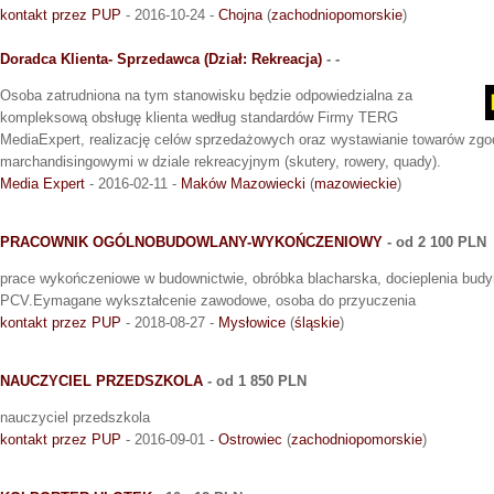
kontakt przez PUP
- 2016-10-24 -
Chojna
(
zachodniopomorskie
)
Doradca Klienta- Sprzedawca (Dział: Rekreacja)
- -
Osoba zatrudniona na tym stanowisku będzie odpowiedzialna za
kompleksową obsługę klienta według standardów Firmy TERG
MediaExpert, realizację celów sprzedażowych oraz wystawianie towarów zgo
marchandisingowymi w dziale rekreacyjnym (skutery, rowery, quady).
Media Expert
- 2016-02-11 -
Maków Mazowiecki
(
mazowieckie
)
PRACOWNIK OGÓLNOBUDOWLANY-WYKOŃCZENIOWY
- od 2 100 PLN
prace wykończeniowe w budownictwie, obróbka blacharska, docieplenia budyn
PCV.Eymagane wykształcenie zawodowe, osoba do przyuczenia
kontakt przez PUP
- 2018-08-27 -
Mysłowice
(
śląskie
)
NAUCZYCIEL PRZEDSZKOLA
- od 1 850 PLN
nauczyciel przedszkola
kontakt przez PUP
- 2016-09-01 -
Ostrowiec
(
zachodniopomorskie
)