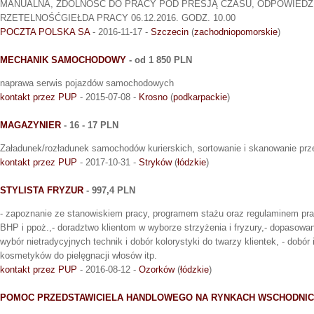
MANUALNA, ZDOLNOŚC DO PRACY POD PRESJĄ CZASU, ODPOWIEDZ
RZETELNOŚĆGIEŁDA PRACY 06.12.2016. GODZ. 10.00
POCZTA POLSKA SA
- 2016-11-17 -
Szczecin
(
zachodniopomorskie
)
MECHANIK SAMOCHODOWY
- od 1 850 PLN
naprawa serwis pojazdów samochodowych
kontakt przez PUP
- 2015-07-08 -
Krosno
(
podkarpackie
)
MAGAZYNIER
- 16 - 17 PLN
Załadunek/rozładunek samochodów kurierskich, sortowanie i skanowanie pr
kontakt przez PUP
- 2017-10-31 -
Stryków
(
łódzkie
)
STYLISTA FRYZUR
- 997,4 PLN
- zapoznanie ze stanowiskiem pracy, programem stażu oraz regulaminem pra
BHP i ppoż.,- doradztwo klientom w wyborze strzyżenia i fryzury,- dopasowani
wybór nietradycyjnych technik i dobór kolorystyki do twarzy klientek, - dobór
kosmetyków do pielęgnacji włosów itp.
kontakt przez PUP
- 2016-08-12 -
Ozorków
(
łódzkie
)
POMOC PRZEDSTAWICIELA HANDLOWEGO NA RYNKACH WSCHODNI