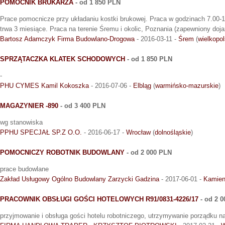
POMOCNIK BRUKARZA
- od 1 850 PLN
Prace pomocnicze przy układaniu kostki brukowej. Praca w godzinach 7.00-16
trwa 3 miesiące. Praca na terenie Śremu i okolic, Poznania (zapewniony doja
Bartosz Adamczyk Firma Budowlano-Drogowa
- 2016-03-11 -
Śrem
(
wielkopol
SPRZĄTACZKA KLATEK SCHODOWYCH
- od 1 850 PLN
-
PHU CYMES Kamil Kokoszka
- 2016-07-06 -
Elbląg
(
warmińsko-mazurskie
)
MAGAZYNIER -890
- od 3 400 PLN
wg stanowiska
PPHU SPECJAŁ SP.Z O.O.
- 2016-06-17 -
Wrocław
(
dolnośląskie
)
POMOCNICZY ROBOTNIK BUDOWLANY
- od 2 000 PLN
prace budowlane
Zakład Usługowy Ogólno Budowlany Zarzycki Gadzina
- 2017-06-01 -
Kamien
PRACOWNIK OBSŁUGI GOŚCI HOTELOWYCH R91/0831-4226/17
- od 2 
przyjmowanie i obsługa gości hotelu robotniczego, utrzymywanie porządku na