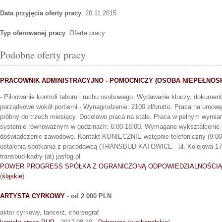
Data przyjęcia oferty pracy
: 20.11.2015
Typ oferowanej pracy
: Oferta pracy
Podobne oferty pracy
PRACOWNIK ADMINISTRACYJNO - POMOCNICZY (OSOBA NIEPEŁNOS
- Pilnowanie kontroli taboru i ruchu osobowego. Wydawanie kluczy, dokument
porządkowe wokół portierni.- Wynagrodzenie: 2100 zł/brutto. Praca na umow
próbny do trzech miesięcy. Docelowo praca na stałe. Praca w pełnym wymiar
systemie równoważnym w godzinach: 6:00-18:00. Wymagane wykształceni
doświadczenie zawodowe. Kontakt KONIECZNIE wstępnie telefoniczny (9:00-1
ustalenia spotkania z pracodawcą (TRANSBUD-KATOWICE - ul. Kolejowa 17, 
transbud-kadry (at) jasfbg.pl
POWER PROGRESS SPÓŁKA Z OGRANICZONĄ ODPOWIEDZIALNOŚCI
(
śląskie
)
ARTYSTA CYRKOWY
- od 2 000 PLN
aktor cyrkowy, tancerz, choreograf