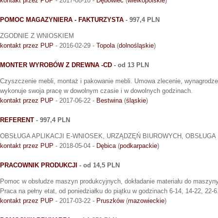
kontakt przez PUP
- 2017-08-10 -
Dębowiec
(
wielkopolskie
)
POMOC MAGAZYNIERA - FAKTURZYSTA
- 997,4 PLN
ZGODNIE Z WNIOSKIEM
kontakt przez PUP
- 2016-02-29 -
Topola
(
dolnośląskie
)
MONTER WYROBÓW Z DREWNA -CD
- od 13 PLN
Czyszczenie mebli, montaż i pakowanie mebli. Umowa zlecenie, wynagrodzeni
wykonuje swoja pracę w dowolnym czasie i w dowolnych godzinach.
kontakt przez PUP
- 2017-06-22 -
Bestwina
(
śląskie
)
REFERENT
- 997,4 PLN
OBSŁUGA APLIKACJI E-WNIOSEK, URZĄDZĘŃ BIUROWYCH, OBSŁUGA 
kontakt przez PUP
- 2018-05-04 -
Dębica
(
podkarpackie
)
PRACOWNIK PRODUKCJI
- od 14,5 PLN
Pomoc w obsłudze maszyn produkcyjnych, dokładanie materiału do maszyny,
Praca na pełny etat, od poniedziałku do piątku w godzinach 6-14, 14-22, 22-6
kontakt przez PUP
- 2017-03-22 -
Pruszków
(
mazowieckie
)