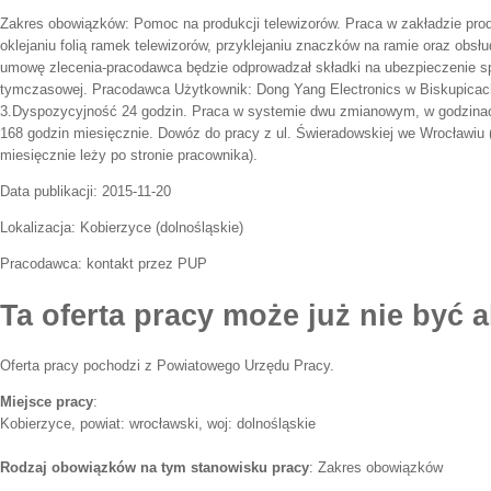
Zakres obowiązków:
Pomoc na produkcji telewizorów. Praca w zakładzie pr
oklejaniu folią ramek telewizorów, przyklejaniu znaczków na ramie oraz obs
umowę zlecenia-pracodawca będzie odprowadzał składki na ubezpieczenie sp
tymczasowej. Pracodawca Użytkownik: Dong Yang Electronics w Biskupicac
3.Dyspozycyjność 24 godzin. Praca w systemie dwu zmianowym, w godzinach
168 godzin miesięcznie. Dowóz do pracy z ul. Świeradowskiej we Wrocławiu 
miesięcznie leży po stronie pracownika).
Data publikacji:
2015-11-20
Lokalizacja:
Kobierzyce
(
dolnośląskie
)
Pracodawca:
kontakt przez PUP
Ta oferta pracy może już nie być a
Oferta pracy pochodzi z Powiatowego Urzędu Pracy.
Miejsce pracy
:
Kobierzyce, powiat: wrocławski, woj: dolnośląskie
Rodzaj obowiązków na tym stanowisku pracy
: Zakres obowiązków