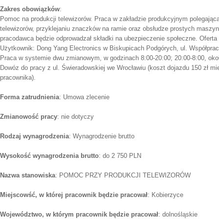
Zakres obowiązków
:
Pomoc na produkcji telewizorów. Praca w zakładzie produkcyjnym polegająca 
telewizorów, przyklejaniu znaczków na ramie oraz obsłudze prostych maszy
pracodawca będzie odprowadzał składki na ubezpieczenie społeczne. Ofert
Użytkownik: Dong Yang Electronics w Biskupicach Podgórych, ul. Współpra
Praca w systemie dwu zmianowym, w godzinach 8:00-20:00; 20:00-8:00, okoł
Dowóz do pracy z ul. Świeradowskiej we Wrocławiu (koszt dojazdu 150 zł mie
pracownika).
Forma zatrudnienia
: Umowa zlecenie
Zmianowość pracy
: nie dotyczy
Rodzaj wynagrodzenia
: Wynagrodzenie brutto
Wysokość wynagrodzenia brutto
: do 2 750 PLN
Nazwa stanowiska
: POMOC PRZY PRODUKCJI TELEWIZORÓW
Miejscowść, w której pracownik będzie pracował
: Kobierzyce
Województwo, w którym pracownik będzie pracował
: dolnośląskie