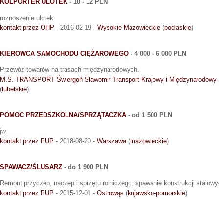
KOLPORTER ULOTEK
- 10 - 12 PLN
roznoszenie ulotek
kontakt przez OHP
- 2016-02-19 -
Wysokie Mazowieckie
(
podlaskie
)
KIEROWCA SAMOCHODU CIĘŻAROWEGO
- 4 000 - 6 000 PLN
Przewóz towarów na trasach międzynarodowych.
M.S. TRANSPORT Świergoń Sławomir Transport Krajowy i Międzynarodowy
(
lubelskie
)
POMOC PRZEDSZKOLNA/SPRZĄTACZKA
- od 1 500 PLN
jw.
kontakt przez PUP
- 2018-08-20 -
Warszawa
(
mazowieckie
)
SPAWACZ/ŚLUSARZ
- do 1 900 PLN
Remont przyczep, naczep i sprzętu rolniczego, spawanie konstrukcji stalowy
kontakt przez PUP
- 2015-12-01 -
Ostrowąs
(
kujawsko-pomorskie
)