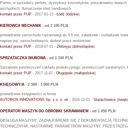
Pomoc w sprzedaży perfum, dystrybucji kosmetyków, poszukiwaniu nowych 
wschodnich, tłumaczenie ofert handlowych.
kontakt przez PUP
- 2017-01-13 -
Łódź
(
łódzkie
)
KIEROWCA MECHANIK
- od 2 100 PLN
prowadzenie samochodu ciężarowegi do 3,5 ton, załadunek i rozładunek tow
napraw poj. samochodowych, drobne prace remontowe
kontakt przez PUP
- 2018-07-31 -
Złotoryja
(
dolnośląskie
)
SPRZĄTACZKA BIUROWA
- od 1 100 PLN
Sprzątanie pomieszczeń zakładu produkcyjnego, pomieszczeń sanitarnych, ko
kontakt przez PUP
- 2017-11-07 -
Długopole
(
małopolskie
)
KSIĘGOWY/A
- 2 500 - 3 000 PLN
prowadzenie księgowości w firmie
AUTOBOX INNOVATIONS Sp. z o. o. sk
- 2016-12-01 -
Starachowice
(
święt
OPERATOR MASZYN DO OBRÓBKI SKRAWANIEM
- od 1 850 PLN
OBSŁUGA MASZYNY, ZAZNAJOMIENIE SIĘ Z DOKUMENTACJĄ TECHNI
TECHNICZNYMI, NASTAWINIE PARAMETRÓW MASZYNY, PRZESTRZEG