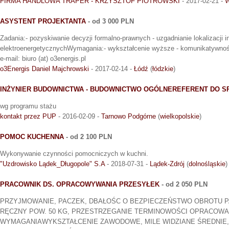
FIRMA HANDLOWA TRAPER - KRZYSZTOF PIOTROWSKI
- 2017-02-21 -
W
ASYSTENT PROJEKTANTA
- od 3 000 PLN
Zadania:- pozyskiwanie decyzji formalno-prawnych - uzgadnianie lokalizacji i
elektroenergetycznychWymagania:- wykształcenie wyższe - komunikatywnoś
e-mail: biuro (at) o3energis.pl
o3Energis Daniel Majchrowski
- 2017-02-14 -
Łódź
(
łódzkie
)
INŻYNIER BUDOWNICTWA - BUDOWNICTWO OGÓLNEREFERENT DO S
wg programu stażu
kontakt przez PUP
- 2016-02-09 -
Tarnowo Podgórne
(
wielkopolskie
)
POMOC KUCHENNA
- od 2 100 PLN
Wykonywanie czynności pomocniczych w kuchni.
"Uzdrowisko Lądek_Długopole" S.A
- 2018-07-31 -
Lądek-Zdrój
(
dolnośląskie
)
PRACOWNIK DS. OPRACOWYWANIA PRZESYŁEK
- od 2 050 PLN
PRZYJMOWANIE, PACZEK, DBAŁOŚC O BEZPIECZEŃSTWO OBROTU 
RĘCZNY POW. 50 KG, PRZESTRZEGANIE TERMINOWOŚCI OPRACOWA
WYMAGANIAWYKSZTAŁCENIE ZAWODOWE, MILE WIDZIANE ŚREDNIE,