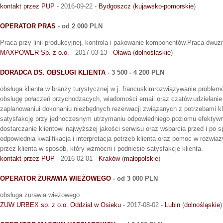
kontakt przez PUP
- 2016-09-22 -
Bydgoszcz
(
kujawsko-pomorskie
)
OPERATOR PRAS
- od 2 000 PLN
Praca przy linii produkcyjnej, kontrola i pakowanie komponentów.Praca dwu
MAXPOWER Sp. z o.o.
- 2017-03-13 -
Oława
(
dolnośląskie
)
DORADCA DS. OBSŁUGI KLIENTA
- 3 500 - 4 200 PLN
obsługa klienta w branży turystycznej w j. francuskimrozwiązywanie problem
obslugę połaczeń przychodzacych, wiadomości email oraz czatów.udzielanie
zaplanowaniui dokonaniu niezbędnych rezerwacji związanych z potrzebami kl
satysfakcję przy jednoczesnym utrzymaniu odpowiedniego poziomu efektywno
dostarczanie klientowi najwyższej jakości serwisu oraz wsparcia przed i po s
odpowiednia kwalifikacja i interpretacja potrzeb klienta oraz pomoc w rozw
przez klienta w sposób, który wzmocni i podniesie satysfakcje klienta.
kontakt przez PUP
- 2016-02-01 -
Kraków
(
małopolskie
)
OPERATOR ŻURAWIA WIEŻOWEGO
- od 3 000 PLN
obsługa żurawia wieżowego
ZUW URBEX sp. z o.o. Oddział w Osieku
- 2017-08-02 -
Lubin
(
dolnośląskie
)