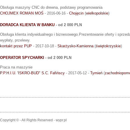
Obsługa maszyny CNC do drewna, podstawy programowania
CHOJMEX ROMAN MOŚ
- 2016-06-16 -
Chojęcin
(
wielkopolskie
)
DORADCA KLIENTA W BANKU
- od 2 000 PLN
Obsługa klienta indywidualnego i biznesowego.Prezentowanie oferty i sprze
wypłaty, przelewy.
kontakt przez PUP
- 2017-10-18 -
Skarżysko-Kamienna
(
świętokrzyskie
)
OPERATOR SPYCHARKI
- od 2 000 PLN
Praca na maszynie
P.P.H.I.U. 'ISKRO-BUD" S.C. Fafińscy
- 2017-05-12 -
Tymień
(
zachodniopomo
Copyright © - All Rights Reserved - wypr.pl