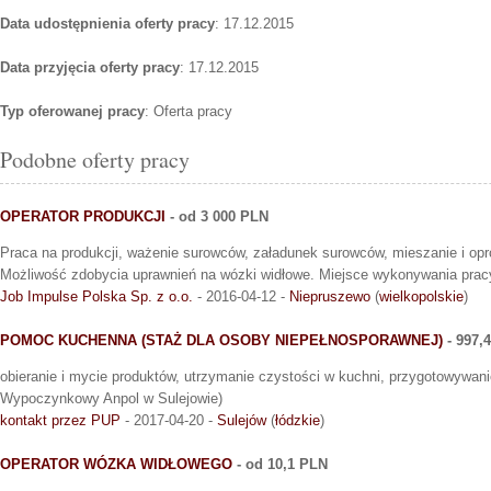
Data udostępnienia oferty pracy
: 17.12.2015
Data przyjęcia oferty pracy
: 17.12.2015
Typ oferowanej pracy
: Oferta pracy
Podobne oferty pracy
OPERATOR PRODUKCJI
- od 3 000 PLN
Praca na produkcji, ważenie surowców, załadunek surowców, mieszanie i opr
Możliwość zdobycia uprawnień na wózki widłowe. Miejsce wykonywania prac
Job Impulse Polska Sp. z o.o.
- 2016-04-12 -
Niepruszewo
(
wielkopolskie
)
POMOC KUCHENNA (STAŻ DLA OSOBY NIEPEŁNOSPORAWNEJ)
- 997,
obieranie i mycie produktów, utrzymanie czystości w kuchni, przygotowywan
Wypoczynkowy Anpol w Sulejowie)
kontakt przez PUP
- 2017-04-20 -
Sulejów
(
łódzkie
)
OPERATOR WÓZKA WIDŁOWEGO
- od 10,1 PLN