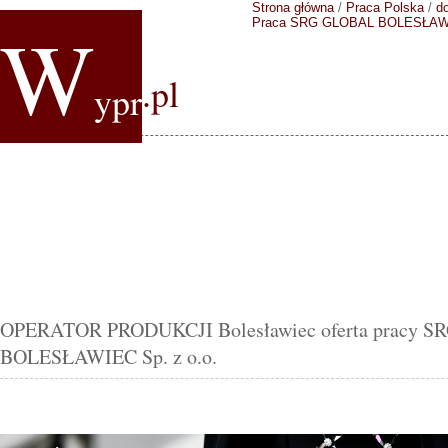
Strona główna
/
Praca Polska
/
do
W
Praca SRG GLOBAL BOLESŁAWIE
.pl
ypr
OPERATOR PRODUKCJI Bolesławiec oferta pracy 
BOLESŁAWIEC Sp. z o.o.