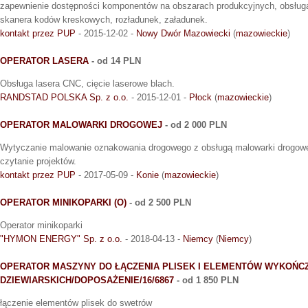
zapewnienie dostępności komponentów na obszarach produkcyjnych, obsług
skanera kodów kreskowych, rozładunek, załadunek.
kontakt przez PUP
- 2015-12-02 -
Nowy Dwór Mazowiecki
(
mazowieckie
)
OPERATOR LASERA
- od 14 PLN
Obsługa lasera CNC, cięcie laserowe blach.
RANDSTAD POLSKA Sp. z o.o.
- 2015-12-01 -
Płock
(
mazowieckie
)
OPERATOR MALOWARKI DROGOWEJ
- od 2 000 PLN
Wytyczanie malowanie oznakowania drogowego z obsługą malowarki drogowej
czytanie projektów.
kontakt przez PUP
- 2017-05-09 -
Konie
(
mazowieckie
)
OPERATOR MINIKOPARKI (O)
- od 2 500 PLN
Operator minikoparki
"HYMON ENERGY" Sp. z o.o.
- 2018-04-13 -
Niemcy
(
Niemcy
)
OPERATOR MASZYNY DO ŁĄCZENIA PLISEK I ELEMENTÓW WYKOŃC
DZIEWIARSKICH/DOPOSAŻENIE/16/6867
- od 1 850 PLN
łączenie elementów plisek do swetrów