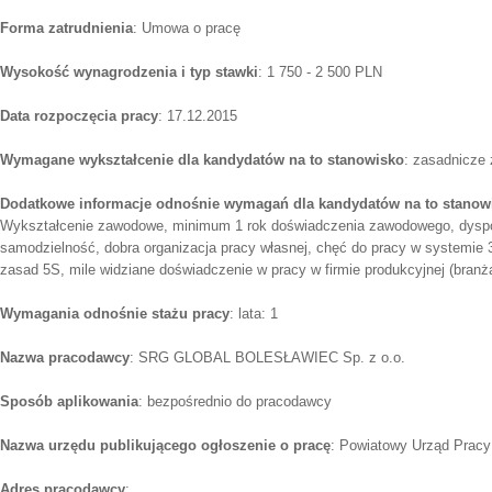
Forma zatrudnienia
: Umowa o pracę
Wysokość wynagrodzenia i typ stawki
: 1 750 - 2 500 PLN
Data rozpoczęcia pracy
: 17.12.2015
Wymagane wykształcenie dla kandydatów na to stanowisko
: zasadnicze
Dodatkowe informacje odnośnie wymagań dla kandydatów na to stanow
Wykształcenie zawodowe, minimum 1 rok doświadczenia zawodowego, dyspo
samodzielność, dobra organizacja pracy własnej, chęć do pracy w systemie
zasad 5S, mile widziane doświadczenie w pracy w firmie produkcyjnej (bran
Wymagania odnośnie stażu pracy
: lata: 1
Nazwa pracodawcy
: SRG GLOBAL BOLESŁAWIEC Sp. z o.o.
Sposób aplikowania
: bezpośrednio do pracodawcy
Nazwa urzędu publikującego ogłoszenie o pracę
: Powiatowy Urząd Pracy
Adres pracodawcy
: