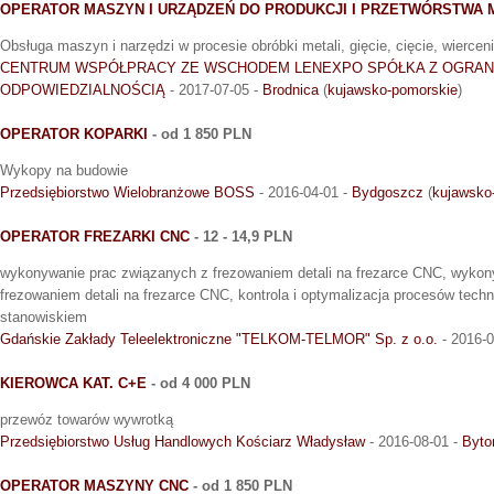
OPERATOR MASZYN I URZĄDZEŃ DO PRODUKCJI I PRZETWÓRSTWA 
Obsługa maszyn i narzędzi w procesie obróbki metali, gięcie, cięcie, wierceni
CENTRUM WSPÓŁPRACY ZE WSCHODEM LENEXPO SPÓŁKA Z OGRAN
ODPOWIEDZIALNOŚCIĄ
- 2017-07-05 -
Brodnica
(
kujawsko-pomorskie
)
OPERATOR KOPARKI
- od 1 850 PLN
Wykopy na budowie
Przedsiębiorstwo Wielobranżowe BOSS
- 2016-04-01 -
Bydgoszcz
(
kujawsko
OPERATOR FREZARKI CNC
- 12 - 14,9 PLN
wykonywanie prac związanych z frezowaniem detali na frezarce CNC, wykon
frezowaniem detali na frezarce CNC, kontrola i optymalizacja procesów tec
stanowiskiem
Gdańskie Zakłady Teleelektroniczne "TELKOM-TELMOR" Sp. z o.o.
- 2016-0
KIEROWCA KAT. C+E
- od 4 000 PLN
przewóz towarów wywrotką
Przedsiębiorstwo Usług Handlowych Kościarz Władysław
- 2016-08-01 -
Byt
OPERATOR MASZYNY CNC
- od 1 850 PLN