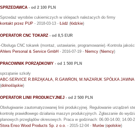
SPRZEDAWCA
- od 2 100 PLN
Sprzedaż wyrobów cukierniczych w sklepach należacych do firmy
kontakt przez PUP
- 2018-03-13 -
Łódź
(
łódzkie
)
OPERATOR CNC TOKARZ
- od 8,5 EUR
-Obsługa CNC tokarek (montaż, ustawianie, programowanie).-Kontrola jakości
Ahlers Personal & Service GmbH
- 2016-07-19 -
Niemcy
(
Niemcy
)
PRACOWNIK PORZĄDKOWY
- od 1 500 PLN
sprzątanie szkoły
ABC-SERVICE R.BRZĄKAŁA, R.GAWRON, M.NAZARUK SPÓŁKA JAWNA
(
dolnośląskie
)
OPERATOR LINII PRODUKCYJNEJ
- od 2 500 PLN
Obsługiwanie zautomatyzowanej linii produkcyjnej. Regulowanie urządzeń st
kontrolę prawidłowego działania maszyn produkcyjnych. Zgłaszanie do wydzia
planowych przeglądów okresowych. Praca w godzinach: 06.00-14.00; 14.00-2
Stora Enso Wood Products Sp. z o.o.
- 2015-12-04 -
Murów
(
opolskie
)