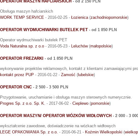
OPERATOR MASZYN HAFCIARSKICH
- od 2 150 PLN
Obsługa maszyn hafciarskich
WORK TEMP SERVICE
- 2016-02-25 -
Łozienica
(
zachodniopomorskie
)
OPERATOR WYDMUCHIWARKI BUTELEK PET
- od 1 850 PLN
Operator wydmuchiwarki butelek PET
Voda Naturalna sp. z o.o
- 2016-05-23 -
Leluchów
(
małopolskie
)
OPERATOR FREZARKI
- od 1 850 PLN
wykonywanie projektów reklamowych, kontakt z klientami zamawiającymi pro
kontakt przez PUP
- 2016-01-22 -
Zamość
(
lubelskie
)
OPERATOR CNC
- 2 500 - 3 500 PLN
Przygotowanie, uruchamianie i obsługa maszyn sterownych numerycznie.
Progres Sp. z o.o. Sp. K.
- 2017-06-02 -
Cieplewo
(
pomorskie
)
OPERATOR MASZYN/ OPERATOR WÓZKÓW WIDŁOWYCH
- 2 000 - 3 0
wykształcenie zawodowe, doświadczenie na wózkach widłowych
LEGE OPAKOWANIA Sp. z o.o.
- 2016-06-21 -
Koźmin Wielkopolski
(
wielkop