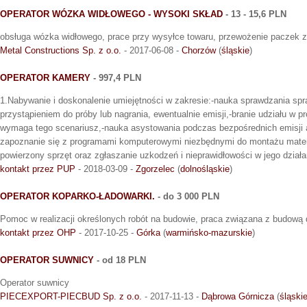
OPERATOR WÓZKA WIDŁOWEGO - WYSOKI SKŁAD
- 13 - 15,6 PLN
obsługa wózka widłowego, prace przy wysyłce towaru, przewożenie paczek 
Metal Constructions Sp. z o.o.
- 2017-06-08 -
Chorzów
(
śląskie
)
OPERATOR KAMERY
- 997,4 PLN
1.Nabywanie i doskonalenie umiejętności w zakresie:-nauka sprawdzania sp
przystąpieniem do próby lub nagrania, ewentualnie emisji,-branie udziału w pr
wymaga tego scenariusz,-nauka asystowania podczas bezpośrednich emisji a
zapoznanie się z programami komputerowymi niezbędnymi do montażu materi
powierzony sprzęt oraz zgłaszanie uzkodzeń i nieprawidłowości w jego działa
kontakt przez PUP
- 2018-03-09 -
Zgorzelec
(
dolnośląskie
)
OPERATOR KOPARKO-ŁADOWARKI.
- do 3 000 PLN
Pomoc w realizacji określonych robót na budowie, praca związana z budową 
kontakt przez OHP
- 2017-10-25 -
Górka
(
warmińsko-mazurskie
)
OPERATOR SUWNICY
- od 18 PLN
Operator suwnicy
PIECEXPORT-PIECBUD Sp. z o.o.
- 2017-11-13 -
Dąbrowa Górnicza
(
śląski