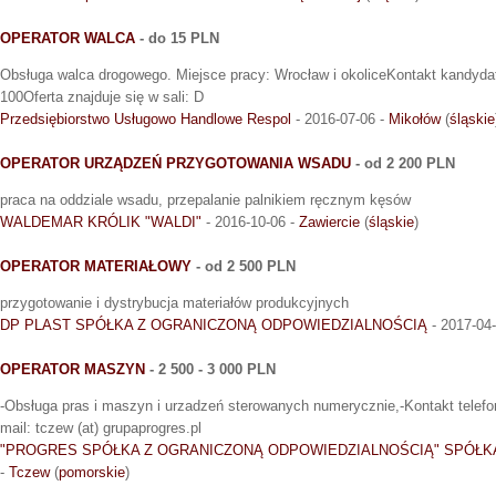
OPERATOR WALCA
- do 15 PLN
Obsługa walca drogowego. Miejsce pracy: Wrocław i okoliceKontakt kandyda
100Oferta znajduje się w sali: D
Przedsiębiorstwo Usługowo Handlowe Respol
- 2016-07-06 -
Mikołów
(
śląskie
OPERATOR URZĄDZEŃ PRZYGOTOWANIA WSADU
- od 2 200 PLN
praca na oddziale wsadu, przepalanie palnikiem ręcznym kęsów
WALDEMAR KRÓLIK "WALDI"
- 2016-10-06 -
Zawiercie
(
śląskie
)
OPERATOR MATERIAŁOWY
- od 2 500 PLN
przygotowanie i dystrybucja materiałów produkcyjnych
DP PLAST SPÓŁKA Z OGRANICZONĄ ODPOWIEDZIALNOŚCIĄ
- 2017-04
OPERATOR MASZYN
- 2 500 - 3 000 PLN
-Obsługa pras i maszyn i urzadzeń sterowanych numerycznie,-Kontakt telefo
mail: tczew (at) grupaprogres.pl
"PROGRES SPÓŁKA Z OGRANICZONĄ ODPOWIEDZIALNOŚCIĄ" SPÓŁ
-
Tczew
(
pomorskie
)