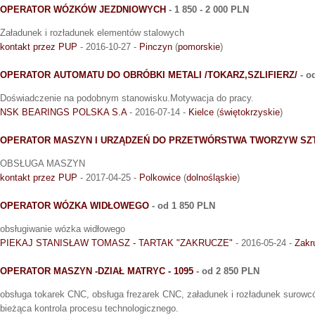
OPERATOR WÓZKÓW JEZDNIOWYCH
- 1 850 - 2 000 PLN
Załadunek i rozładunek elementów stalowych
kontakt przez PUP
- 2016-10-27 -
Pinczyn
(
pomorskie
)
OPERATOR AUTOMATU DO OBRÓBKI METALI /TOKARZ,SZLIFIERZ/
- o
Doświadczenie na podobnym stanowisku.Motywacja do pracy.
NSK BEARINGS POLSKA S.A
- 2016-07-14 -
Kielce
(
świętokrzyskie
)
OPERATOR MASZYN I URZĄDZEŃ DO PRZETWÓRSTWA TWORZYW SZ
OBSŁUGA MASZYN
kontakt przez PUP
- 2017-04-25 -
Polkowice
(
dolnośląskie
)
OPERATOR WÓZKA WIDŁOWEGO
- od 1 850 PLN
obsługiwanie wózka widłowego
PIEKAJ STANISŁAW TOMASZ - TARTAK "ZAKRUCZE"
- 2016-05-24 -
Zakr
OPERATOR MASZYN -DZIAŁ MATRYC - 1095
- od 2 850 PLN
obsługa tokarek CNC, obsługa frezarek CNC, załadunek i rozładunek surowc
bieżąca kontrola procesu technologicznego.