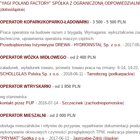
"YAGI POLAND FACTORY" SPÓŁKA Z OGRANICZONĄ ODPOWIEDZIALN
(
dolnośląskie
)
OPERATOR KOPARKI/KOPARKO-ŁADOWARKI
- 3 500 - 5 500 PLN
Praca operatora na budowie razem z brygadą. Wymagania: wykształcenie z
techniczne, uprawnienia operatora maszyn ciężkich.
Przedsiębiorstwo Inżynieryjne DREWA - HYDROINSTAL Sp. z o.o.
- 2017-05
OPERATOR WÓZKA WIDŁOWEGO
- od 2 400 PLN
załadunek, wyładunek towaru, przewóz towaru praca na zmiany: 6-14, 14-22,
SCHOLLGLAS Polska Sp. z o.o.
- 2018-06-11 -
Tarnobrzeg
(
podkarpackie
)
OPERATOR WTRYSKARKI
- od 1 850 PLN
wg stanowiska
kontakt przez PUP
- 2016-07-14 -
Szczecinek
(
zachodniopomorskie
)
OPERATOR MIESZALNI
- od 2 000 PLN
obsługa mieszalników i młynów do przypraw, wypełnianie dokumentacji produk
wykonywanie okresowych czynności przeglądowych TPM, realizacja planów p
"PRYMAT" Spółka z o.o.
- 2017-06-13 -
Jastrzębie-Zdrój
(
śląskie
)