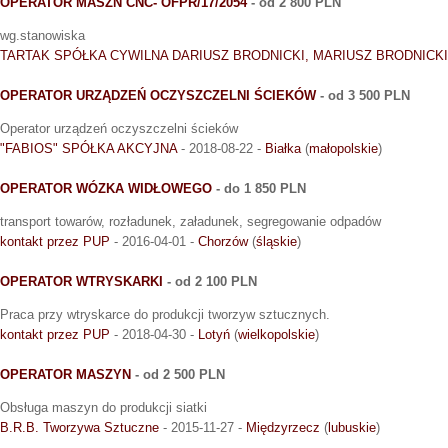
OPERATOR MASZN CNC- OFPR/17/2054
- od 2 800 PLN
wg.stanowiska
TARTAK SPÓŁKA CYWILNA DARIUSZ BRODNICKI, MARIUSZ BRODNICKI
OPERATOR URZĄDZEŃ OCZYSZCZELNI ŚCIEKÓW
- od 3 500 PLN
Operator urządzeń oczyszczelni ścieków
"FABIOS" SPÓŁKA AKCYJNA
- 2018-08-22 -
Białka
(
małopolskie
)
OPERATOR WÓZKA WIDŁOWEGO
- do 1 850 PLN
transport towarów, rozładunek, załadunek, segregowanie odpadów
kontakt przez PUP
- 2016-04-01 -
Chorzów
(
śląskie
)
OPERATOR WTRYSKARKI
- od 2 100 PLN
Praca przy wtryskarce do produkcji tworzyw sztucznych.
kontakt przez PUP
- 2018-04-30 -
Lotyń
(
wielkopolskie
)
OPERATOR MASZYN
- od 2 500 PLN
Obsługa maszyn do produkcji siatki
B.R.B. Tworzywa Sztuczne
- 2015-11-27 -
Międzyrzecz
(
lubuskie
)