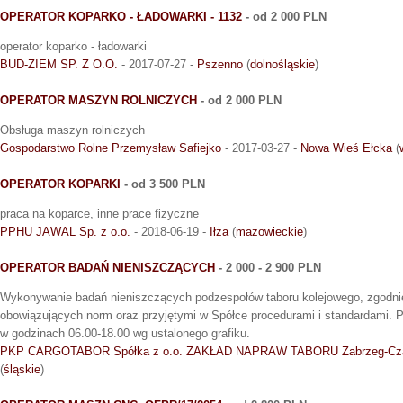
OPERATOR KOPARKO - ŁADOWARKI - 1132
- od 2 000 PLN
operator koparko - ładowarki
BUD-ZIEM SP. Z O.O.
- 2017-07-27 -
Pszenno
(
dolnośląskie
)
OPERATOR MASZYN ROLNICZYCH
- od 2 000 PLN
Obsługa maszyn rolniczych
Gospodarstwo Rolne Przemysław Safiejko
- 2017-03-27 -
Nowa Wieś Ełcka
(
OPERATOR KOPARKI
- od 3 500 PLN
praca na koparce, inne prace fizyczne
PPHU JAWAL Sp. z o.o.
- 2018-06-19 -
Iłża
(
mazowieckie
)
OPERATOR BADAŃ NIENISZCZĄCYCH
- 2 000 - 2 900 PLN
Wykonywanie badań nieniszczących podzespołów taboru kolejowego, zgodn
obowiązujących norm oraz przyjętymi w Spółce procedurami i standardami. Pr
w godzinach 06.00-18.00 wg ustalonego grafiku.
PKP CARGOTABOR Spółka z o.o. ZAKŁAD NAPRAW TABORU Zabrzeg-Cza
(
śląskie
)