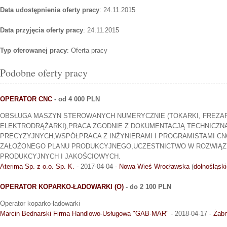
Data udostępnienia oferty pracy
: 24.11.2015
Data przyjęcia oferty pracy
: 24.11.2015
Typ oferowanej pracy
: Oferta pracy
Podobne oferty pracy
OPERATOR CNC
- od 4 000 PLN
OBSŁUGA MASZYN STEROWANYCH NUMERYCZNIE (TOKARKI, FREZAR
ELEKTRODRĄŻARKI),PRACA ZGODNIE Z DOKUMENTACJĄ TECHNICZNĄ
PRECYZYJNYCH,WSPÓŁPRACA Z INŻYNIERAMI I PROGRAMISTAMI C
ZAŁOŻONEGO PLANU PRODUKCYJNEGO,UCZESTNICTWO W ROZWIĄ
PRODUKCYJNYCH I JAKOŚCIOWYCH.
Aterima Sp. z o.o. Sp. K.
- 2017-04-04 -
Nowa Wieś Wrocławska
(
dolnośląski
OPERATOR KOPARKO-ŁADOWARKI (O)
- do 2 100 PLN
Operator koparko-ładowarki
Marcin Bednarski Firma Handlowo-Usługowa "GAB-MAR"
- 2018-04-17 -
Żab