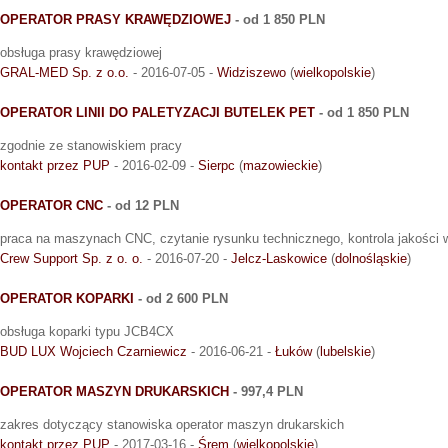
OPERATOR PRASY KRAWĘDZIOWEJ
- od 1 850 PLN
obsługa prasy krawędziowej
GRAL-MED Sp. z o.o.
- 2016-07-05 -
Widziszewo
(
wielkopolskie
)
OPERATOR LINII DO PALETYZACJI BUTELEK PET
- od 1 850 PLN
zgodnie ze stanowiskiem pracy
kontakt przez PUP
- 2016-02-09 -
Sierpc
(
mazowieckie
)
OPERATOR CNC
- od 12 PLN
praca na maszynach CNC, czytanie rysunku technicznego, kontrola jakości 
Crew Support Sp. z o. o.
- 2016-07-20 -
Jelcz-Laskowice
(
dolnośląskie
)
OPERATOR KOPARKI
- od 2 600 PLN
obsługa koparki typu JCB4CX
BUD LUX Wojciech Czarniewicz
- 2016-06-21 -
Łuków
(
lubelskie
)
OPERATOR MASZYN DRUKARSKICH
- 997,4 PLN
zakres dotyczący stanowiska operator maszyn drukarskich
kontakt przez PUP
- 2017-03-16 -
Śrem
(
wielkopolskie
)