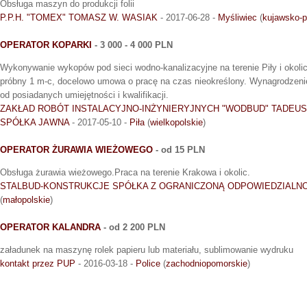
Obsługa maszyn do produkcji folii
P.P.H. "TOMEX" TOMASZ W. WASIAK
- 2017-06-28 -
Myśliwiec
(
kujawsko-
OPERATOR KOPARKI
- 3 000 - 4 000 PLN
Wykonywanie wykopów pod sieci wodno-kanalizacyjne na terenie Piły i okol
próbny 1 m-c, docelowo umowa o pracę na czas nieokreślony. Wynagrodzeni
od posiadanych umiejętności i kwalifikacji.
ZAKŁAD ROBÓT INSTALACYJNO-INŻYNIERYJNYCH "WODBUD" TADEU
SPÓŁKA JAWNA
- 2017-05-10 -
Piła
(
wielkopolskie
)
OPERATOR ŻURAWIA WIEŻOWEGO
- od 15 PLN
Obsługa żurawia wieżowego.Praca na terenie Krakowa i okolic.
STALBUD-KONSTRUKCJE SPÓŁKA Z OGRANICZONĄ ODPOWIEDZIALN
(
małopolskie
)
OPERATOR KALANDRA
- od 2 200 PLN
załadunek na maszynę rolek papieru lub materiału, sublimowanie wydruku
kontakt przez PUP
- 2016-03-18 -
Police
(
zachodniopomorskie
)