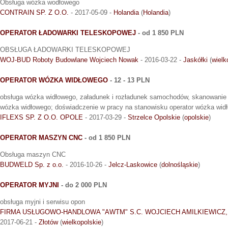
Obsługa wózka wodłowego
CONTRAIN SP. Z O.O.
- 2017-05-09 -
Holandia
(
Holandia
)
OPERATOR ŁADOWARKI TELESKOPOWEJ
- od 1 850 PLN
OBSŁUGA ŁADOWARKI TELESKOPOWEJ
WOJ-BUD Roboty Budowlane Wojciech Nowak
- 2016-03-22 -
Jaskółki
(
wielk
OPERATOR WÓZKA WIDŁOWEGO
- 12 - 13 PLN
obsługa wózka widłowego, załadunek i rozładunek samochodów, skanowanie p
wózka widłowego; doświadczenie w pracy na stanowisku operator wózka wid
IFLEXS SP. Z O.O. OPOLE
- 2017-03-29 -
Strzelce Opolskie
(
opolskie
)
OPERATOR MASZYN CNC
- od 1 850 PLN
Obsługa maszyn CNC
BUDWELD Sp. z o.o.
- 2016-10-26 -
Jelcz-Laskowice
(
dolnośląskie
)
OPERATOR MYJNI
- do 2 000 PLN
obsługa myjni i serwisu opon
FIRMA USŁUGOWO-HANDLOWA "AWTM" S.C. WOJCIECH AMILKIEWICZ
2017-06-21 -
Złotów
(
wielkopolskie
)