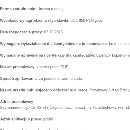
Forma zatrudnienia
: Umowa o pracę
Wysokość wynagrodzenia i typ stawki
: od 1 850 PLN/godz
Data rozpoczęcia pracy
: 03.12.2015
Wymagane wykształcenie dla kandydatów na to stanowisko
: brak lub ni
Wymagane uprawnienia / certyfikaty dla kandydatów
: Operator koparko-ł
Nazwa pracodawcy
: kontakt przez PUP
Sposób aplikowania
: za pośrednictwem urzędu
Nazwa urzędu publikującego ogłoszenie o pracę
: Powiatowy Urząd Prac
Adres pracodawcy
:
Szymanowskiego 15, 42-217 Częstochowa, powiat: m. Częstochowa, woj: śl
Język aplikacji o pracę
: polski