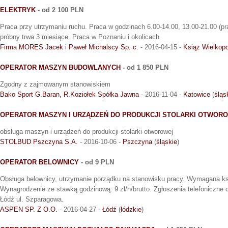
ELEKTRYK
- od 2 100 PLN
Praca przy utrzymaniu ruchu. Praca w godzinach 6.00-14.00, 13.00-21.00 (pr
próbny trwa 3 miesiące. Praca w Poznaniu i okolicach
Firma MORES Jacek i Paweł Michalscy Sp. c.
- 2016-04-15 -
Książ Wielkopo
OPERATOR MASZYN BUDOWLANYCH
- od 1 850 PLN
Zgodny z zajmowanym stanowiskiem
Bako Sport G.Baran, R.Koziołek Spółka Jawna
- 2016-11-04 -
Katowice
(
śląs
OPERATOR MASZYN I URZĄDZEŃ DO PRODUKCJI STOLARKI OTWOR
obsługa maszyn i urządzeń do produkcji stolarki otworowej
STOLBUD Pszczyna S.A.
- 2016-10-06 -
Pszczyna
(
śląskie
)
OPERATOR BELOWNICY
- od 9 PLN
Obsługa belownicy, utrzymanie porządku na stanowisku pracy. Wymagana k
Wynagrodzenie ze stawką godzinową: 9 zł/h/brutto. Zgłoszenia telefoniczne 
Łódź ul. Szparagowa.
ASPEN SP. Z O.O.
- 2016-04-27 -
Łódź
(
łódzkie
)