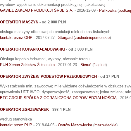
wyrobów, wypełnianie dokumentacji produkcyjnej i jakościowej
GAWEŁ ZAKŁAD PRODUKCJI ŚRUB S.A.
- 2016-12-09 -
Palikówka
(
podkar
OPERATOR MASZYN
- od 2 000 PLN
obsługa maszyny offsetowej do produkcji rolek do kas fiskalnych
kontakt przez OHP
- 2017-07-27 -
Stargard
(
zachodniopomorskie
)
OPERATOR KOPARKO-ŁADOWARKI
- od 3 000 PLN
Obsługa koparko-ładowarki, wykopy, równanie terenu.
PUH Xenon Zdzisław Żołneczko
- 2017-01-23 -
Bieruń
(
śląskie
)
OPERATOR ZWYŻEK/ PODESTÓW PRZEGUBOWYCH
- od 17 PLN
Wykształcenie min. zawodowe; mile widziane doświadczenie w obsłudze zw
uprawnienia UDT IWJO; dyspozycyjność, zaangażowanie; jedna zmiana; miej
ETC GROUP SPÓŁKA Z OGRANICZONĄ ODPOWIEDZIALNOŚCIĄ
- 2016-
OPERATOR ZGRZEWAREK
- 997,4 PLN
według stanowiska
kontakt przez PUP
- 2018-04-05 -
Ostrów Mazowiecka
(
mazowieckie
)