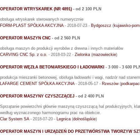
OPERATOR WTRYSKAREK (NR 4891)
- od 2 100 PLN
obsługa wtryskarek sterowanych numerycznie
FORM-PLAST SPÓŁKA AKCYJNA
- 2018-07-23 -
Bydgoszcz
(
kujawsko-pom
OPERATOR MASZYN CNC
- od 2 560 PLN
obsługa maszyn do produkcji wyrobów z drewna i innych materiałów
CARVING CNC Sp. z o.o.
- 2018-03-22 -
Zielonka
(
mazowieckie
)
OPERATOR WĘZŁA BETONIARSKIEGO I ŁADOWARKI
- 3 000 - 3 600 PL
produkcja mieszanki betonowej, obsługa ładowarki i wagi, nadzór nad stan
LAFARGE CEMENT SPÓŁKA AKCYJNA
- 2018-05-17 -
Rzeszów
(
podkarpac
OPERATOR MASZYNY CZYSZCZĄCEJ
- od 2 400 PLN
Sprzątanie powierzchni głównie maszyną czyszczącą hal produkcyjnych, kla
według wyznaczonego harmonogramu prac na obiekcie.
Clar System SA
- 2018-07-20 -
Legnica
(
dolnośląskie
)
OPERATOR MASZYN I URZĄDZEŃ DO PRZETWÓRSTWA TWORZYW SZ