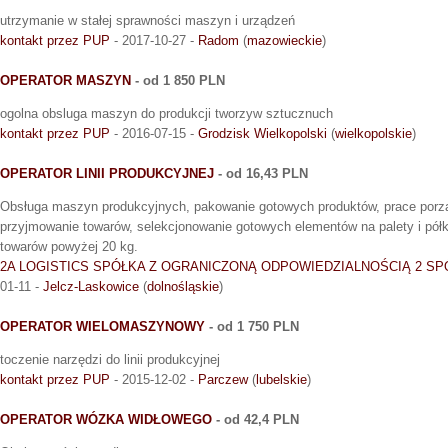
utrzymanie w stałej sprawności maszyn i urządzeń
kontakt przez PUP
- 2017-10-27 -
Radom
(
mazowieckie
)
OPERATOR MASZYN
- od 1 850 PLN
ogolna obsluga maszyn do produkcji tworzyw sztucznuch
kontakt przez PUP
- 2016-07-15 -
Grodzisk Wielkopolski
(
wielkopolskie
)
OPERATOR LINII PRODUKCYJNEJ
- od 16,43 PLN
Obsługa maszyn produkcyjnych, pakowanie gotowych produktów, prace porzą
przyjmowanie towarów, selekcjonowanie gotowych elementów na palety i półki
towarów powyżej 20 kg.
2A LOGISTICS SPÓŁKA Z OGRANICZONĄ ODPOWIEDZIALNOŚCIĄ 2 
01-11 -
Jelcz-Laskowice
(
dolnośląskie
)
OPERATOR WIELOMASZYNOWY
- od 1 750 PLN
toczenie narzędzi do linii produkcyjnej
kontakt przez PUP
- 2015-12-02 -
Parczew
(
lubelskie
)
OPERATOR WÓZKA WIDŁOWEGO
- od 42,4 PLN