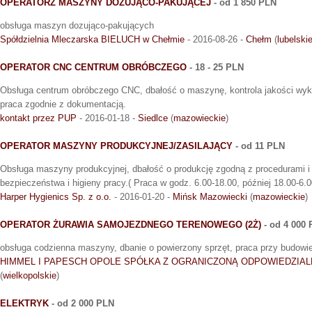
OPERATORZ MASZYNY DOZUJĄCO-PAKUJĄCEJ
- od 1 850 PLN
obsługa maszyn dozująco-pakujących
Spółdzielnia Mleczarska BIELUCH w Chełmie
- 2016-08-26 -
Chełm
(
lubelski
OPERATOR CNC CENTRUM OBRÓBCZEGO
- 18 - 25 PLN
Obsługa centrum obróbczego CNC, dbałość o maszynę, kontrola jakości wy
praca zgodnie z dokumentacją.
kontakt przez PUP
- 2016-01-18 -
Siedlce
(
mazowieckie
)
OPERATOR MASZYNY PRODUKCYJNEJ/ZASILAJĄCY
- od 11 PLN
Obsługa maszyny produkcyjnej, dbałość o produkcję zgodną z procedurami 
bezpieczeństwa i higieny pracy.( Praca w godz. 6.00-18.00, później 18.00-6.0
Harper Hygienics Sp. z o.o.
- 2016-01-20 -
Mińsk Mazowiecki
(
mazowieckie
)
OPERATOR ŻURAWIA SAMOJEZDNEGO TERENOWEGO (2Ż)
- od 4 000
obsługa codzienna maszyny, dbanie o powierzony sprzęt, praca przy budowi
HIMMEL I PAPESCH OPOLE SPÓŁKA Z OGRANICZONĄ ODPOWIEDZIAL
(
wielkopolskie
)
ELEKTRYK
- od 2 000 PLN