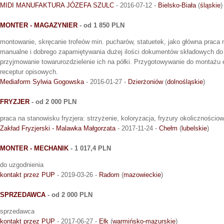
MIDI MANUFAKTURA JÓZEFA SZULC
- 2016-07-12 -
Bielsko-Biała
(
śląskie
)
MONTER - MAGAZYNIER
- od 1 850 PLN
montowanie, skręcanie trofeów min. pucharów, statuetek, jako główna praca 
manualne i dobrego zapamiętywania dużej ilości dokumentów składowych d
przyjmowanie towarurozdzielenie ich na półki. Przygotowywanie do montażu
receptur opisowych.
Mediaform Sylwia Gogowska
- 2016-01-27 -
Dzierżoniów
(
dolnośląskie
)
FRYZJER
- od 2 000 PLN
praca na stanowisku fryzjera: strzyżenie, koloryzacja, fryzury okolicznościow
Zakład Fryzjerski - Malawka Małgorzata
- 2017-11-24 -
Chełm
(
lubelskie
)
MONTER - MECHANIK
- 1 017,4 PLN
do uzgodnienia
kontakt przez PUP
- 2019-03-26 -
Radom
(
mazowieckie
)
SPRZEDAWCA
- od 2 000 PLN
sprzedawca
kontakt przez PUP
- 2017-06-27 -
Ełk
(
warmińsko-mazurskie
)