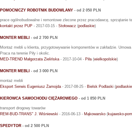
POMOCNICZY ROBOTNIK BUDOWLANY
- od 2 050 PLN
prace ogólnobudowalne i remontowe zlecone przez pracodawcę, sprzątanie 
kontakt przez PUP
- 2017-03-15 -
Stołowacz
(
podlaskie
)
MONTER MEBLI
- od 2 700 PLN
Montaż mebli u klienta, przygotowywanie komponentów w zakładzie. Umowa 
Praca na terenie Piły i okolic.
MED-TREND Małgorzata Zielińska
- 2017-10-04 -
Piła
(
wielkopolskie
)
MONTER MEBLI
- od 3 000 PLN
montaż mebli
Eksport Serwis Eugeniusz Żamojda
- 2017-08-25 -
Bielsk Podlaski
(
podlaskie
KIEROWCA SAMOCHODU CIĘŻAROWEGO
- od 1 850 PLN
transport drogowy towarów
REM-BUD-TRANS" J. Wiśniewski
- 2016-06-13 -
Mąkowarsko
(
kujawsko-pom
SPEDYTOR
- od 2 500 PLN