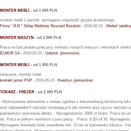
MONTER MEBLI
- od 1 000 PLN
montaż mebli z paczek. wymagana znajomość języka ukraińskiego
Firma " R-R " Sklep Meblowy Ryszard Rosalski
- 2016-02-15 -
Wieleń
(
wielko
MONTER MASZYN
- od 2 800 PLN
Praca na hali produkcyjnej przy montażu nowych maszyn i remontach silnikó
ELMOR SA
- 2019-05-20 -
Gdańsk
(
pomorskie
)
MONTER MEBLI
- od 1 850 PLN
skręcanie, montaż mebli
kontakt przez PUP
- 2016-05-23 -
Kwidzyn
(
pomorskie
)
TOKARZ - FREZER
- od 2 000 PLN
- Wykonywanie elementów z metalu zgodnie z dokumentacją techniczną lub 
oraz odpowiednich narzedzi skrawających jak również przy użyciu narzędzi
poprawności wykonania detalu. - Wynagrodzenie: 2000 zł brutto. Praca na u
lat. Praca w pełnym wymiarze czasu pracy. - Praca: 6:30-14:30. Wymagania
Wymagane doświadczenie zawodowe min. 10 lat na stanowisku tokarza - fre
obsługa obrabiarek. Wymagana umiejętność czytania rysunku technicznego.