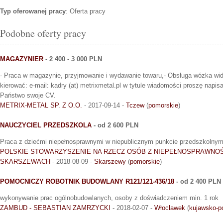
Typ oferowanej pracy
: Oferta pracy
Podobne oferty pracy
MAGAZYNIER
- 2 400 - 3 000 PLN
- Praca w magazynie, przyjmowanie i wydawanie towaru,- Obsługa wózka wid
kierować: e-mail: kadry (at) metrixmetal.pl w tytule wiadomości proszę napis
Państwo swoje CV.
METRIX-METAL SP. Z O.O.
- 2017-09-14 -
Tczew
(
pomorskie
)
NAUCZYCIEL PRZEDSZKOLA
- od 2 600 PLN
Praca z dziećmi niepełnosprawnymi w niepublicznym punkcie przedszkolny
POLSKIE STOWARZYSZENIE NA RZECZ OSÓB Z NIEPEŁNOSPRAWNOŚ
SKARSZEWACH
- 2018-08-09 -
Skarszewy
(
pomorskie
)
POMOCNICZY ROBOTNIK BUDOWLANY R121/121-436/18
- od 2 400 PLN
wykonywanie prac ogólnobudowlanych, osoby z doświadczeniem min. 1 rok
ZAMBUD - SEBASTIAN ZAMRZYCKI
- 2018-02-07 -
Włocławek
(
kujawsko-p