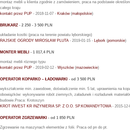
montaz mebli u klienta zgodnie z zamówieniem, praca na podstawie określone
całego kraju
kontakt przez PUP
- 2018-11-07 -
Kraków
(
małopolskie
)
BRUKARZ
- 2 250 - 3 500 PLN
układanie kostki (praca na terenie powiatu lęborskiego)
RAJSKIE OGRODY MIROSŁAW PLUTA
- 2019-01-15 -
Lębork
(
pomorskie
)
MONTER MEBLI
- 1 017,4 PLN
montaż mebli róznego typu
kontakt przez PUP
- 2019-02-12 -
Wyszków
(
mazowieckie
)
OPERATOR KOPARKO – ŁADOWARKI
- od 3 500 PLN
wykształcenie min. zawodowe, doświadczenie min. 5 lat, uprawnienia na ko
obowiązków: wykonywanie robót ziemnych, załadunek i rozładunek materiał
budowie.Praca: Krotoszyn
KROT INVEST KR INŻYNIERIA SP. Z O.O. SP.KOMANDYTOWA
- 2015-12-
OPERATOR ZGRZEWARKI
- od 1 850 PLN
Zgrzewanie na maszynach elementów z folii. Praca od pn do pt.