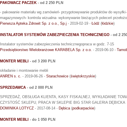
PAKOWACZ PACZEK
- od 2 250 PLN
- pakowanie materiału wg zamówień- przygotowywanie produktów do wysyłki
magazynowych- kontrola wizualna- wykonywanie bieżących poleceń przełoż
Pierwsza Apteka Zdrowit Sp. z o.o., Sp.j
- 2019-02-19 -
Łódź
(
łódzkie
)
INSTALATOR SYSTEMÓW ZABEZPIECZENIA TECHNICZNEGO
- od 2 25
Instalator systemów zabezpieczenia technicznegopraca w godz. 7-15
Przedsiębiorstwo Wielobranżowe KARABELA Sp. z o.o.
- 2019-06-10 -
Tarno
MONTER MEBLI
- od 3 200 PLN
składanie i montowanie mebli
ANREN s. c.
- 2019-06-26 -
Starachowice
(
świętokrzyskie
)
SPRZEDAWCA
- od 2 000 PLN
SPRZEDAŻ, OBSŁUGA KLIENTA, KASY FISKALNEJ, WYKŁADANIE TOW
CZYSTOŚĆ SKLEPU, PRACA W SKLEPIE BIG STAR GALERIA DĘBICKA
DOMINIKA LOTYCZ
- 2017-08-14 -
Dębica
(
podkarpackie
)
MONTER MEBLI
- do 1 050 PLN