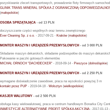
pozyskiwanie zleceń transportowych, prowadzenie floty firmowych samocho
GLINIK TRANS MINERAL SPÓŁKA Z OGRANICZONĄ ODPOWIEDZIALNO
(
małopolskie
)
OSOBA SPRZĄTAJĄCA
- od 13 PLN
doczyszczanie części wspólnych oraz terenu zewnętrznego
Ever Cleaning Sp. z o.o.
- 2017-09-21 -
Kraków
(
małopolskie
)
MONTER MASZYN I URZĄDZEŃ PRZEMYSŁOWYCH
- od 3 000 PLN
Składanie maszyn dekarskich, składanie podzespołów do maszyn dekarskich.
Pakowanie w paczki gotowych elementów.
MICHAŁ ORNOCH "DACHDECKER"
- 2018-09-14 -
Pieszyce
(
dolnośląskie
)
MONTER MASZYN I URZĄDZEŃ PRZEMYSŁOWYCH
- od 2 250 PLN
wymagane doświadczenie zawodowe, praca na wysokości powyżej 3 m
kontakt przez PUP
- 2019-04-18 -
Wolsztyn
(
wielkopolskie
)
KASJER WALUTOWY
- od 2 500 PLN
obsługa kasy wielowalutowej, praca w centrum handlowym Bonarka City Cent
INWESTYCJE ALTERNATYWNE PROFIT SPÓŁKA AKCYJNA
- 2017-01-13 