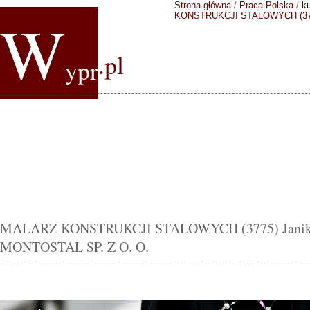
Strona główna
/
Praca Polska
/
k
W
KONSTRUKCJI STALOWYCH (37
.pl
ypr
MALARZ KONSTRUKCJI STALOWYCH (3775) Janikow
MONTOSTAL SP. Z O. O.