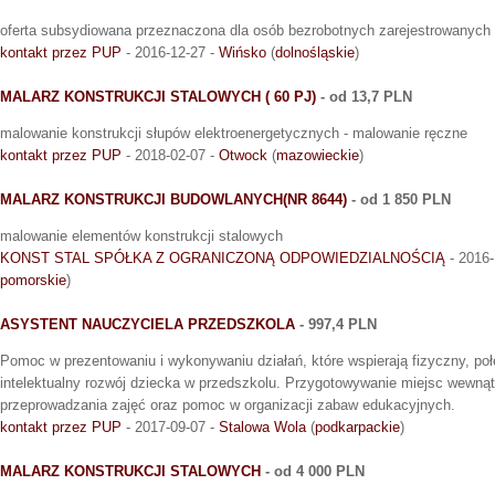
oferta subsydiowana przeznaczona dla osób bezrobotnych zarejestrowanyc
kontakt przez PUP
- 2016-12-27 -
Wińsko
(
dolnośląskie
)
MALARZ KONSTRUKCJI STALOWYCH ( 60 PJ)
- od 13,7 PLN
malowanie konstrukcji słupów elektroenergetycznych - malowanie ręczne
kontakt przez PUP
- 2018-02-07 -
Otwock
(
mazowieckie
)
MALARZ KONSTRUKCJI BUDOWLANYCH(NR 8644)
- od 1 850 PLN
malowanie elementów konstrukcji stalowych
KONST STAL SPÓŁKA Z OGRANICZONĄ ODPOWIEDZIALNOŚCIĄ
- 2016-
pomorskie
)
ASYSTENT NAUCZYCIELA PRZEDSZKOLA
- 997,4 PLN
Pomoc w prezentowaniu i wykonywaniu działań, które wspierają fizyczny, poł
intelektualny rozwój dziecka w przedszkolu. Przygotowywanie miejsc wewną
przeprowadzania zajęć oraz pomoc w organizacji zabaw edukacyjnych.
kontakt przez PUP
- 2017-09-07 -
Stalowa Wola
(
podkarpackie
)
MALARZ KONSTRUKCJI STALOWYCH
- od 4 000 PLN