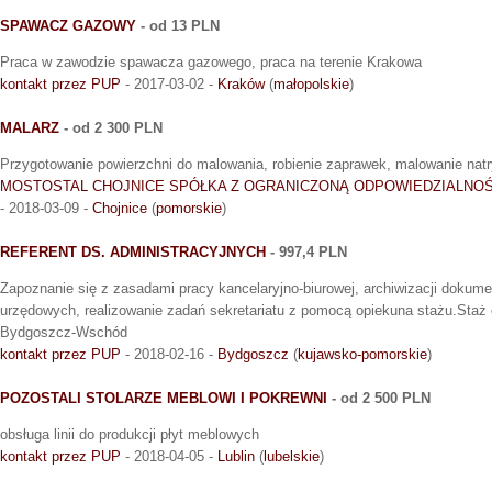
SPAWACZ GAZOWY
- od 13 PLN
Praca w zawodzie spawacza gazowego, praca na terenie Krakowa
kontakt przez PUP
- 2017-03-02 -
Kraków
(
małopolskie
)
MALARZ
- od 2 300 PLN
Przygotowanie powierzchni do malowania, robienie zaprawek, malowanie nat
MOSTOSTAL CHOJNICE SPÓŁKA Z OGRANICZONĄ ODPOWIEDZIALNO
- 2018-03-09 -
Chojnice
(
pomorskie
)
REFERENT DS. ADMINISTRACYJNYCH
- 997,4 PLN
Zapoznanie się z zasadami pracy kancelaryjno-biurowej, archiwizacji dokum
urzędowych, realizowanie zadań sekretariatu z pomocą opiekuna stażu.Staż 
Bydgoszcz-Wschód
kontakt przez PUP
- 2018-02-16 -
Bydgoszcz
(
kujawsko-pomorskie
)
POZOSTALI STOLARZE MEBLOWI I POKREWNI
- od 2 500 PLN
obsługa linii do produkcji płyt meblowych
kontakt przez PUP
- 2018-04-05 -
Lublin
(
lubelskie
)