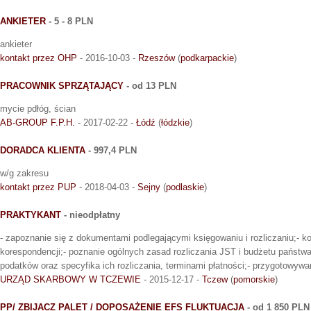
ANKIETER
- 5 - 8 PLN
ankieter
kontakt przez OHP
- 2016-10-03 -
Rzeszów
(
podkarpackie
)
PRACOWNIK SPRZĄTAJĄCY
- od 13 PLN
mycie pdłóg, ścian
AB-GROUP F.P.H.
- 2017-02-22 -
Łódź
(
łódzkie
)
DORADCA KLIENTA
- 997,4 PLN
w/g zakresu
kontakt przez PUP
- 2018-04-03 -
Sejny
(
podlaskie
)
PRAKTYKANT
- nieodpłatny
- zapoznanie się z dokumentami podlegającymi księgowaniu i rozliczaniu;- ko
korespondencji;- poznanie ogólnych zasad rozliczania JST i budżetu państwa
podatków oraz specyfika ich rozliczania, terminami płatności;- przygotowy
URZĄD SKARBOWY W TCZEWIE
- 2015-12-17 -
Tczew
(
pomorskie
)
PP/ ZBIJACZ PALET / DOPOSAŻENIE EFS FLUKTUACJA
- od 1 850 PLN