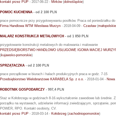
kontakt przez PUP
- 2017-06-22 -
Mirków
(
dolnośląskie
)
POMOC KUCHENNA
- od 2 100 PLN
prace pomocnicze przy przygotowywaniu posiłków. Praca od poniedziałku do 
Firma Handlowa WTM Wiesława Murzyn
- 2018-04-09 -
Czasław
(
małopolskie
MALARZ KONSTRUKCJI METALOWYCH
- od 1 850 PLN
przygotowanie konstrukcji metalowych do malowania i malowanie
PRZEDSIĘBIORSTWO HANDLOWO USŁUGOWE IGOMA MACIEJ MURZY
(
kujawsko-pomorskie
)
SPRZĄTACZKA
- od 2 100 PLN
prace porządkowe w biurach i halach produkcyjnych praca w godz. 7-15
Przedsiębiorstwo Wielobranżowe KARABELA Sp. z o.o.
- 2018-01-04 -
Nowa
ROBOTNIK GOSPODARCZY
- 997,4 PLN
Staż w Kołobrzegu w godzinach 8-16.wykształcenie zawodowe lub średnie. 
porządku na wystawach, udzielanie informacji zwiedzającym, sprzątanie, pom
POWER, RPO. Kontakt osobisty, CV.
kontakt przez PUP
- 2018-03-14 -
Kołobrzeg
(
zachodniopomorskie
)