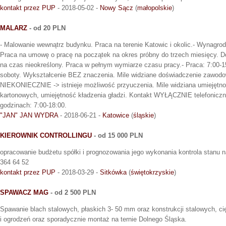
kontakt przez PUP
- 2018-05-02 -
Nowy Sącz
(
małopolskie
)
MALARZ
- od 20 PLN
- Malowanie wewnątrz budynku. Praca na terenie Katowic i okolic.- Wynagrodz
Praca na umowę o pracę na początek na okres próbny do trzech miesięcy. 
na czas nieokreślony. Praca w pełnym wymiarze czasu pracy.- Praca: 7:00-
soboty. Wykształcenie BEZ znaczenia. Mile widziane doświadczenie zawodo
NIEKONIECZNIE -> istnieje możliwość przyuczenia. Mile widziana umiejętn
kartonowych, umiejętność kładzenia gładzi. Kontakt WYŁĄCZNIE telefoniczny
godzinach: 7:00-18:00.
"JAN" JAN WYDRA
- 2018-06-21 -
Katowice
(
śląskie
)
KIEROWNIK CONTROLLINGU
- od 15 000 PLN
opracowanie budżetu spółki i prognozowania jego wykonania kontrola stanu na
364 64 52
kontakt przez PUP
- 2018-03-29 -
Sitkówka
(
świętokrzyskie
)
SPAWACZ MAG
- od 2 500 PLN
Spawanie blach stalowych, płaskich 3- 50 mm oraz konstrukcji stalowych, ci
i ogrodzeń oraz sporadycznie montaż na ternie Dolnego Śląska.