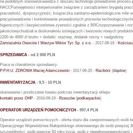
na podobnym stanowiskuwiedza z obszaru technologii prowadzenie procesu 
HACCPumiejętności interpersonalne związane z zarządzaniem brygadą pra
pracowitość, dyspozycyjność, książeczka sanitarno-epidemiologiczne mile 
pracyprowadzenie i kontrolowanie prowadzonych procesów technologicznych
higienicznych i bezpieczeństwa żywności zgodnie z BRCrozpoznawanie i ro
jakościowychudział w doskonaleniu istniejących i tworzeniu nowych produk
2200 do 4000 zł brutto + dodatki: stażowy, dodatek nocny + nadgodziny
Zamrażalnia Owoców I Warzyw Wiktor Tyc Sp. z o.o.
- 2017-08-18 -
Kościus
SPRZEDAWCA
- od 2 000 PLN
Praca w charakterze sprzedawcy.
P.P.H.U. ZDROWA Maciej Adamczewski
- 2017-06-20 -
Racibórz
(
śląskie
)
INWENTARYZACJA
- 9,5 - 10 PLN
skanowanie i przeliczanie towaru podczas inwentaryzacji sklepu
kontakt przez OHP
- 2016-09-19 -
Rzeszów
(
podkarpackie
)
OPERATOR URZĄDZEŃ POMOCNICZYCH
- 997,4 PLN
Operator urządzeń pomocniczych - oferta stażu dla zarejestrowanych osób
Operacyjnego Województwa Małopolskiego skierowanego do osób powyżej 30
szczególności: osób powyżej 50 roku życia, osób z niepełnosprawnościami i