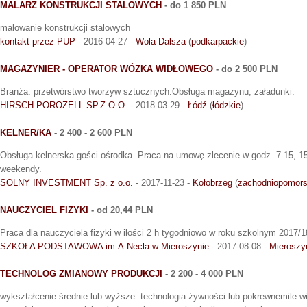
MALARZ KONSTRUKCJI STALOWYCH
- do 1 850 PLN
malowanie konstrukcji stalowych
kontakt przez PUP
- 2016-04-27 -
Wola Dalsza
(
podkarpackie
)
MAGAZYNIER - OPERATOR WÓZKA WIDŁOWEGO
- do 2 500 PLN
Branża: przetwórstwo tworzyw sztucznych.Obsługa magazynu, załadunki.
HIRSCH POROZELL SP.Z O.O.
- 2018-03-29 -
Łódź
(
łódzkie
)
KELNER/KA
- 2 400 - 2 600 PLN
Obsługa kelnerska gości ośrodka. Praca na umowę zlecenie w godz. 7-15, 1
weekendy.
SOLNY INVESTMENT Sp. z o.o.
- 2017-11-23 -
Kołobrzeg
(
zachodniopomors
NAUCZYCIEL FIZYKI
- od 20,44 PLN
Praca dla nauczyciela fizyki w ilości 2 h tygodniowo w roku szkolnym 2017/1
SZKOŁA PODSTAWOWA im.A.Necla w Mieroszynie
- 2017-08-08 -
Mieroszy
TECHNOLOG ZMIANOWY PRODUKCJI
- 2 200 - 4 000 PLN
wykształcenie średnie lub wyższe: technologia żywności lub pokrewnemile w