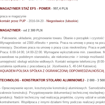
MAGAZYNIER STAŻ EFS - POWER
- 997,4 PLN
praca w magazynie
kontakt przez PUP
- 2016-04-20 -
Niegosławice
(
lubuskie
)
MAGAZYNIER
- od 2 300 PLN
- Pakowanie, układanie, przyjmowanie towaru. Dbanie o porządek i czystość 
Wynagrodzenie: od 2300 zł/brutto + premia. Praca na umowę o pracę na pocz
miesięcy. Docelowo praca na umowę o pracę czas nieokreślony. Praca w pe
Praca: 6:00-14:00, 14:00-22:00. Wymagane wykształcenie min. zawodowe. M
zawodowe na podobnym stanowisku, ale niekoniecznie -> istnieje możliwość 
umiejętność obsługi wózków widłowych. Kontakt wstępnie telefoniczny (8:00-
ustalenia spotkania z pracodawcą (ul. Józefowska 5, 40-144 Katowice).
AQUADEM-POLSKA SPÓŁKA Z OGRANICZONĄ ODPOWIEDZIALNOŚCIĄ
TECHNOLOG - KONSTRUKTOR STOLARKI ALUMINIOWEJ
- 2 000 - 3 50
- Opracowywanie wycen, kosztorysów konstrukcji aluminiowych. Samodzieln
zakresie konstrukcji. Przygotowywanie dokumentacji technicznej niezbędnej 
produkcji. Nadzór techniczny nad realizacją projektów, czynny udział w usta
kontrahentami. Współpraca z innymi działami firmy podczas realizacji proje