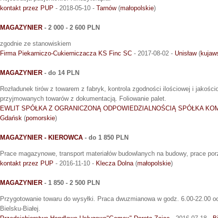
kontakt przez PUP
- 2018-05-10 -
Tarnów
(
małopolskie
)
MAGAZYNIER
- 2 000 - 2 600 PLN
zgodnie ze stanowiskiem
Firma Piekarniczo-Cukierniczacza KS Finc SC
- 2017-08-02 -
Unisław
(
kujaw
MAGAZYNIER
- do 14 PLN
Rozładunek tirów z towarem z fabryk, kontrola zgodności ilościowej i jakośc
przyjmowanych towarów z dokumentacją. Foliowanie palet.
EWLIT SPÓŁKA Z OGRANICZONĄ ODPOWIEDZIALNOŚCIĄ SPÓŁKA K
Gdańsk
(
pomorskie
)
MAGAZYNIER - KIEROWCA
- do 1 850 PLN
Prace magazynowe, transport materiałów budowlanych na budowy, prace porz
kontakt przez PUP
- 2016-11-10 -
Klecza Dolna
(
małopolskie
)
MAGAZYNIER
- 1 850 - 2 500 PLN
Przygotowanie towaru do wysyłki. Praca dwuzmianowa w godz. 6.00-22.00 od
Bielsku-Białej.