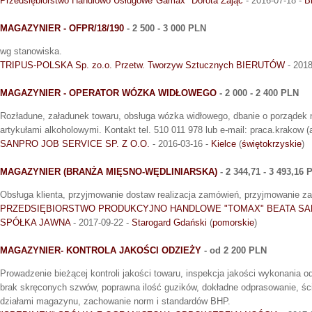
Przedsiębiorstwo Handlowo Usługowe"Gamax" Dorota Zając
- 2016-07-18 -
B
MAGAZYNIER - OFPR/18/190
- 2 500 - 3 000 PLN
wg stanowiska.
TRIPUS-POLSKA Sp. zo.o. Przetw. Tworzyw Sztucznych BIERUTÓW
- 2018
MAGAZYNIER - OPERATOR WÓZKA WIDŁOWEGO
- 2 000 - 2 400 PLN
Rozładune, załadunek towaru, obsługa wózka widłowego, dbanie o porządek 
artykułami alkoholowymi. Kontakt tel. 510 011 978 lub e-mail: praca.krakow (a
SANPRO JOB SERVICE SP. Z O.O.
- 2016-03-16 -
Kielce
(
świętokrzyskie
)
MAGAZYNIER (BRANŻA MIĘSNO-WĘDLINIARSKA)
- 2 344,71 - 3 493,16 
Obsługa klienta, przyjmowanie dostaw realizacja zamówień, przyjmowanie z
PRZEDSIĘBIORSTWO PRODUKCYJNO HANDLOWE "TOMAX" BEATA SA
SPÓŁKA JAWNA
- 2017-09-22 -
Starogard Gdański
(
pomorskie
)
MAGAZYNIER- KONTROLA JAKOŚCI ODZIEŻY
- od 2 200 PLN
Prowadzenie bieżącej kontroli jakości towaru, inspekcja jakości wykonania o
brak skręconych szwów, poprawna ilość guzików, dokładne odprasowanie, śc
działami magazynu, zachowanie norm i standardów BHP.