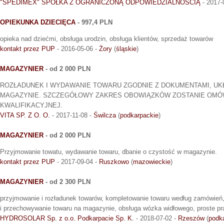
"SPEDIMEX" SPÓŁKA Z OGRANICZONĄ ODPOWIEDZIALNOŚCIĄ
- 2017-
OPIEKUNKA DZIECIĘCA
- 997,4 PLN
opieka nad dziećmi, obsługa urodzin, obsługa klientów, sprzedaż towarów
kontakt przez PUP
- 2016-05-06 -
Żory
(
śląskie
)
MAGAZYNIER
- od 2 000 PLN
ROZŁADUNEK I WYDAWANIE TOWARU ZGODNIE Z DOKUMENTAMI, UK
MAGAZYNIE. SZCZEGÓŁOWY ZAKRES OBOWIĄZKÓW ZOSTANIE OM
KWALIFIKACYJNEJ.
VITA SP. Z O. O.
- 2017-11-08 -
Świlcza
(
podkarpackie
)
MAGAZYNIER
- od 2 000 PLN
Przyjmowanie towatu, wydawanie towaru, dbanie o czystość w magazynie.
kontakt przez PUP
- 2017-09-04 -
Ruszkowo
(
mazowieckie
)
MAGAZYNIER
- od 2 300 PLN
przyjmowanie i rozładunek towarów, kompletowanie towaru według zamówień,
i przechowywanie towaru na magazynie, obsługa wózka widłowego, proste 
HYDROSOLAR Sp. z o.o. Podkarpacie Sp. K.
- 2018-07-02 -
Rzeszów
(
podk