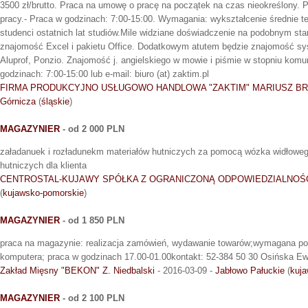
3500 zł/brutto. Praca na umowę o pracę na początek na czas nieokreślony.
pracy.- Praca w godzinach: 7:00-15:00. Wymagania: wykształcenie średnie t
studenci ostatnich lat studiów.Mile widziane doświadczenie na podobnym s
znajomość Excel i pakietu Office. Dodatkowym atutem będzie znajomość sy
Aluprof, Ponzio. Znajomość j. angielskiego w mowie i piśmie w stopniu kom
godzinach: 7:00-15:00 lub e-mail: biuro (at) zaktim.pl
FIRMA PRODUKCYJNO USŁUGOWO HANDLOWA "ZAKTIM" MARIUSZ B
Górnicza
(
śląskie
)
MAGAZYNIER
- od 2 000 PLN
załadanuek i rozładunekm materiałów hutniczych za pomocą wózka widłoweg
hutniczych dla klienta
CENTROSTAL-KUJAWY SPÓŁKA Z OGRANICZONĄ ODPOWIEDZIALNOŚ
(
kujawsko-pomorskie
)
MAGAZYNIER
- od 1 850 PLN
praca na magazynie: realizacja zamówień, wydawanie towarów;wymagana po
komputera; praca w godzinach 17.00-01.00kontakt: 52-384 50 30 Osińska E
Zakład Mięsny "BEKON" Z. Niedbalski
- 2016-03-09 -
Jabłowo Pałuckie
(
kuj
MAGAZYNIER
- od 2 100 PLN