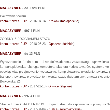
MAGAZYNIER
- od 1 850 PLN
Pakowanie towaru
kontakt przez PUP
- 2016-04-14 -
Kraków
(
małopolskie
)
MAGAZYNIER
- 997,4 PLN
ZGODNY Z PROGRAMEM STAŻU
kontakt przez PUP
- 2018-03-23 -
Opoczno
(
łódzkie
)
MAGAZYNIER
- do 13 PLN
Wykształcenie: średnie; min. 1 rok doświadczenia zawodowego; uprawnienia
ks. sanepidowska; obsługa komputera, skanera kodów towarów, systemu voi
obowiązków: przyjmowanie, wydawanie, kompletowanie, układanie towarów;
transport towarów; prowadzenie inwentaryzacj; dwie zmiany; umowa zlecenie; 
Bojkowska 92i
kontakt przez PUP
- 2017-11-13 -
Gliwice
(
śląskie
)
MAGAZYNIER
- 997,4 PLN
Staż w firmie AGROCENTRUM. Program stażu do zapoznania w pokoju nr 37
kontakt przez PUP
- 2017-04-04 -
Kielce
(
świętokrzyskie
)