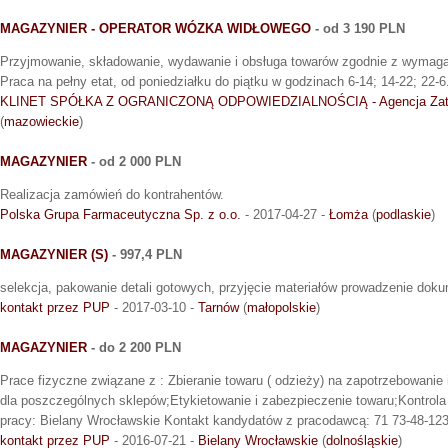
MAGAZYNIER - OPERATOR WÓZKA WIDŁOWEGO
- od 3 190 PLN
Przyjmowanie, składowanie, wydawanie i obsługa towarów zgodnie z wymaga
Praca na pełny etat, od poniedziałku do piątku w godzinach 6-14; 14-22; 22
KLINET SPÓŁKA Z OGRANICZONĄ ODPOWIEDZIALNOŚCIĄ - Agencja Zatr
(
mazowieckie
)
MAGAZYNIER
- od 2 000 PLN
Realizacja zamówień do kontrahentów.
Polska Grupa Farmaceutyczna Sp. z o.o.
- 2017-04-27 -
Łomża
(
podlaskie
)
MAGAZYNIER (S)
- 997,4 PLN
selekcja, pakowanie detali gotowych, przyjęcie materiałów prowadzenie dok
kontakt przez PUP
- 2017-03-10 -
Tarnów
(
małopolskie
)
MAGAZYNIER
- do 2 200 PLN
Prace fizyczne związane z : Zbieranie towaru ( odzieży) na zapotrzebowanie 
dla poszczególnych sklepów;Etykietowanie i zabezpieczenie towaru;Kontrol
pracy: Bielany Wrocławskie Kontakt kandydatów z pracodawcą: 71 73-48-123O
kontakt przez PUP
- 2016-07-21 -
Bielany Wrocławskie
(
dolnośląskie
)