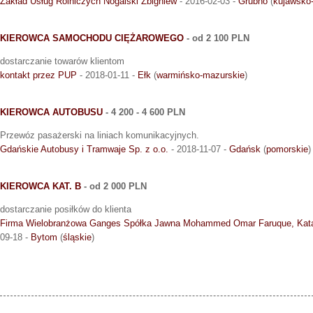
Zakład Usług Rolniczych Nogalski Zbigniew
- 2016-02-03 -
Grubno
(
kujawsko
KIEROWCA SAMOCHODU CIĘŻAROWEGO
- od 2 100 PLN
dostarczanie towarów klientom
kontakt przez PUP
- 2018-01-11 -
Ełk
(
warmińsko-mazurskie
)
KIEROWCA AUTOBUSU
- 4 200 - 4 600 PLN
Przewóz pasażerski na liniach komunikacyjnych.
Gdańskie Autobusy i Tramwaje Sp. z o.o.
- 2018-11-07 -
Gdańsk
(
pomorskie
)
KIEROWCA KAT. B
- od 2 000 PLN
dostarczanie posiłków do klienta
Firma Wielobranżowa Ganges Spółka Jawna Mohammed Omar Faruque, Kata
09-18 -
Bytom
(
śląskie
)