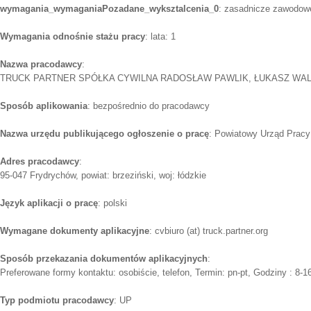
wymagania_wymaganiaPozadane_wyksztalcenia_0
: zasadnicze zawodow
Wymagania odnośnie stażu pracy
: lata: 1
Nazwa pracodawcy
:
TRUCK PARTNER SPÓŁKA CYWILNA RADOSŁAW PAWLIK, ŁUKASZ WA
Sposób aplikowania
: bezpośrednio do pracodawcy
Nazwa urzędu publikującego ogłoszenie o pracę
: Powiatowy Urząd Prac
Adres pracodawcy
:
95-047 Frydrychów, powiat: brzeziński, woj: łódzkie
Język aplikacji o pracę
: polski
Wymagane dokumenty aplikacyjne
: cvbiuro (at) truck.partner.org
Sposób przekazania dokumentów aplikacyjnych
:
Preferowane formy kontaktu: osobiście, telefon, Termin: pn-pt, Godziny : 8-1
Typ podmiotu pracodawcy
: UP