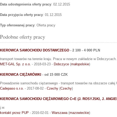
Data udostępnienia oferty pracy
: 02.12.2015
Data przyjęcia oferty pracy
: 01.12.2015
Typ oferowanej pracy
: Oferta pracy
Podobne oferty pracy
KIEROWCA SAMOCHODU DOSTAWCZEGO
- 2 100 - 4 000 PLN
transport towarów na terenie kraju. Praca w nowym zakładzie w Dobczycach.
MET-GAL Sp. z o.o.
- 2018-03-23 -
Dobczyce
(
małopolskie
)
KIEROWCA CIĘŻARÓWKI
- od 15 000 CZK
Prowadzenie samochodu ciężarowego - transport towarów na obszarze całej
Cadepaso s.r.o.
- 2017-08-02 -
Czechy
(
Czechy
)
KIEROWCA SAMOCHODU CIĘŻAROWEGO C+E (J. ROSYJSKI, J. ANGIE
j.w.
kontakt przez PUP
- 2016-02-01 -
Warszawa
(
mazowieckie
)