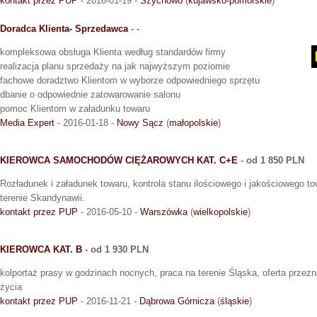
kontakt przez PUP
- 2016-01-19 -
Szychowo
(
kujawsko-pomorskie
)
Doradca Klienta- Sprzedawca
- -
kompleksowa obsługa Klienta według standardów firmy
realizacja planu sprzedaży na jak najwyższym poziomie
fachowe doradztwo Klientom w wyborze odpowiedniego sprzętu
dbanie o odpowiednie zatowarowanie salonu
pomoc Klientom w załadunku towaru
Media Expert
- 2016-01-18 -
Nowy Sącz
(
małopolskie
)
KIEROWCA SAMOCHODÓW CIĘŻAROWYCH KAT. C+E
- od 1 850 PLN
Rozładunek i załadunek towaru, kontrola stanu ilościowego i jakościowego t
terenie Skandynawii.
kontakt przez PUP
- 2016-05-10 -
Warszówka
(
wielkopolskie
)
KIEROWCA KAT. B
- od 1 930 PLN
kolportaż prasy w godzinach nocnych, praca na terenie Śląska, oferta przez
życia
kontakt przez PUP
- 2016-11-21 -
Dąbrowa Górnicza
(
śląskie
)