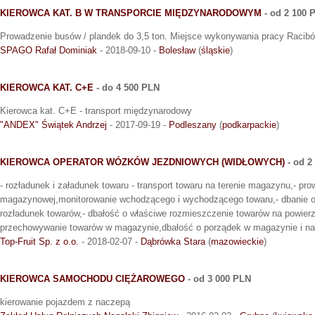
KIEROWCA KAT. B W TRANSPORCIE MIĘDZYNARODOWYM
- od 2 100 
Prowadzenie busów / plandek do 3,5 ton. Miejsce wykonywania pracy Racibó
SPAGO Rafał Dominiak
- 2018-09-10 -
Bolesław
(
śląskie
)
KIEROWCA KAT. C+E
- do 4 500 PLN
Kierowca kat. C+E - transport międzynarodowy
"ANDEX" Świątek Andrzej
- 2017-09-19 -
Podleszany
(
podkarpackie
)
KIEROWCA OPERATOR WÓZKÓW JEZDNIOWYCH (WIDŁOWYCH)
- od 2
- rozładunek i załadunek towaru - transport towaru na terenie magazynu,- pr
magazynowej,monitorowanie wchodzącego i wychodzącego towaru,- dbanie o
rozładunek towarów,- dbałość o właściwe rozmieszczenie towarów na powier
przechowywanie towarów w magazynie,dbałość o porządek w magazynie i na 
Top-Fruit Sp. z o.o.
- 2018-02-07 -
Dąbrówka Stara
(
mazowieckie
)
KIEROWCA SAMOCHODU CIĘŻAROWEGO
- od 3 000 PLN
kierowanie pojazdem z naczepą