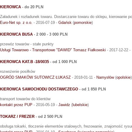
KIEROWCA
- do 20 PLN
Załadunek i rozładunek towaru. Dostarczanie towaru do sklepu, kierowanie 
Euro-Net sp. z o.o.
- 2016-07-19 -
Gdańsk
(
pomorskie
)
KIEROWCA BUSA
- 2 000 - 3 000 PLN
przewóz towarów - stałe punkty
Usługi Towarowo - Transportowe "DAWID" Tomasz Fiałkowski
- 2017-12-22 -
KIEROWCA KAT.B -18/0035
- od 1 000 PLN
rozwożenie posiłków
OGRÓD SMAKÓW SUTOWICZ ŁUKASZ
- 2018-01-11 -
Namysłów
(
opolskie
)
KIEROWCA SAMOCHODU DOSTAWCZEGO
- od 1 850 PLN
transport towarów do klientów
kontakt przez PUP
- 2016-05-19 -
Jawidz
(
lubelskie
)
TOKARZ / FREZER
- od 2 500 PLN
obsługa tokarki, tłoczenie elementów stalowych, frezowanie, znajomość rys