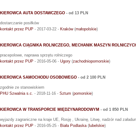
KIEROWCA AUTA DOSTAWCZEGO
- od 13 PLN
dostarczanie posiłków
kontakt przez PUP
- 2017-03-22 -
Kraków
(
małopolskie
)
KIEROWCA CIĄGNIKA ROLNICZEGO, MECHANIK MASZYN ROLNICZYC
pracepolowe, naprawa sprzętu rolniczego
kontakt przez PUP
- 2016-05-06 -
Ugory
(
zachodniopomorskie
)
KIEROWCA SAMOCHODU OSOBOWEGO
- od 2 100 PLN
zgodnie ze stanowiskiem
PHU Szwalnia s.c.
- 2018-11-16 -
Sztum
(
pomorskie
)
KIEROWCA W TRANSPORCIE MIĘDZYNARODOWYM
- od 1 850 PLN
wyjazdy zagraniczne na kraje UE, Rosję , Ukrainę, Litwę, nadzór nad załadu
kontakt przez PUP
- 2016-05-25 -
Biała Podlaska
(
lubelskie
)