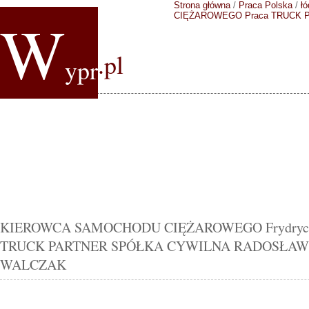
Strona główna
/
Praca Polska
/
łó
W
CIĘŻAROWEGO
Praca TRUCK
.pl
ypr
KIEROWCA SAMOCHODU CIĘŻAROWEGO Frydrychów
TRUCK PARTNER SPÓŁKA CYWILNA RADOSŁAW 
WALCZAK