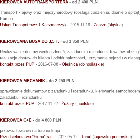
KIEROWCA AUTOTRANSPORTERA
- od 2 400 PLN
Transport krajowy oraz międzynarodowy (obsługa codzienna, dbanie o sprzęt
Europa.
Usługi Transpotrowe J.Kaczmarczyk
- 2015-11-16 -
Zabrze
(
śląskie
)
KIEROWCANA BUSA DO 3,5 T.
- od 1 850 PLN
Realizowanie dostaw według zleceń, załadunek i rozładunek towarów, obsł
realizacja dostaw do kliebta i odbiór należności, utrzymanie pojazdu w niena
kontakt przez PUP
- 2016-07-08 -
Oleśnica
(
dolnośląskie
)
KIEROWCA MECHANIK
- do 2 250 PLN
sprawdzanie dokumentów z załadunku i rozładunku, kierowanie samochodem,
załadunku i rozładunku
kontakt przez PUP
- 2017-11-22 -
Żdżary
(
lubelskie
)
KIEROWCA C+E
- do 4 800 PLN
przewóz towarów na terenie kraju
Przedsiębiorstwo "Firma" s.c.
- 2017-05-12 -
Toruń
(
kujawsko-pomorskie
)