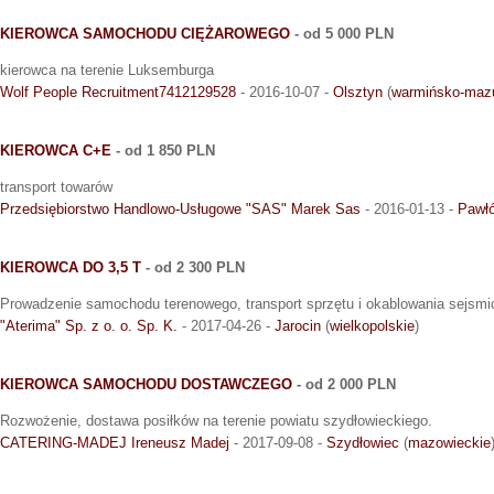
KIEROWCA SAMOCHODU CIĘŻAROWEGO
- od 5 000 PLN
kierowca na terenie Luksemburga
Wolf People Recruitment7412129528
- 2016-10-07 -
Olsztyn
(
warmińsko-mazu
KIEROWCA C+E
- od 1 850 PLN
transport towarów
Przedsiębiorstwo Handlowo-Usługowe "SAS" Marek Sas
- 2016-01-13 -
Pawł
KIEROWCA DO 3,5 T
- od 2 300 PLN
Prowadzenie samochodu terenowego, transport sprzętu i okablowania sejsmi
"Aterima" Sp. z o. o. Sp. K.
- 2017-04-26 -
Jarocin
(
wielkopolskie
)
KIEROWCA SAMOCHODU DOSTAWCZEGO
- od 2 000 PLN
Rozwożenie, dostawa posiłków na terenie powiatu szydłowieckiego.
CATERING-MADEJ Ireneusz Madej
- 2017-09-08 -
Szydłowiec
(
mazowieckie