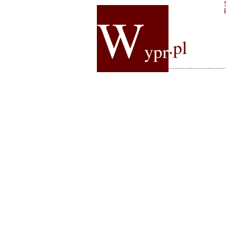
W
.pl
ypr