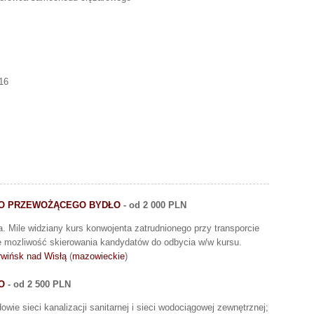
16
O PRZEWOŻĄCEGO BYDŁO
- od 2 000 PLN
ta. Mile widziany kurs konwojenta zatrudnionego przy transporcie
je mozliwość skierowania kandydatów do odbycia w/w kursu.
wińsk nad Wisłą
(
mazowieckie
)
O
- od 2 500 PLN
ie sieci kanalizacji sanitarnej i sieci wodociągowej zewnętrznej;