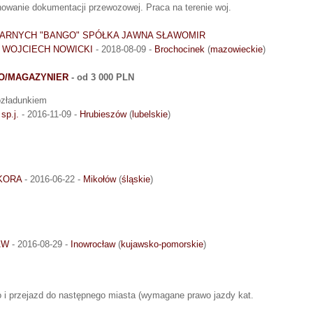
lnowanie dokumentacji przewozowej. Praca na terenie woj.
RNYCH "BANGO" SPÓŁKA JAWNA SŁAWOMIR
 WOJCIECH NOWICKI
- 2018-08-09 -
Brochocinek
(
mazowieckie
)
O/MAGAZYNIER
- od 3 000 PLN
rozładunkiem
p.j.
- 2016-11-09 -
Hrubieszów
(
lubelskie
)
KORA
- 2016-06-22 -
Mikołów
(
śląskie
)
AW
- 2016-08-29 -
Inowrocław
(
kujawsko-pomorskie
)
 i przejazd do następnego miasta (wymagane prawo jazdy kat.