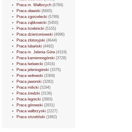
Praca m. Wałbrzych
(6784)
Praca oławski
(6665)
Praca zgorzelecki
(5789)
Praca ząbkowicki
(5450)
Praca trzebnicki
(5155)
Praca dzierżoniowski
(4996)
Praca złotoryjski
(4644)
Praca lubański
(4492)
Praca m. Jelenia Góra
(4319)
Praca kamiennogórski
(3728)
Praca lwówecki
(3416)
Praca jeleniogórski
(3375)
Praca wołowski
(3369)
Praca jaworski
(3282)
Praca milicki
(3194)
Praca średzki
(3136)
Praca legnicki
(2883)
Praca górowski
(2831)
Praca wałbrzyski
(2227)
Praca strzeliński
(1882)