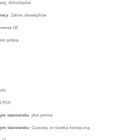
woj: dolnośląskie
racy
: Zakres obowiązków
 terenie UE
res próbny
utto
50 PLN
tym stanowisku
: plus premia
tym stanowisku
: Czasowy ze stawką miesięczną