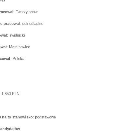
-17
pracował
: Tworzyjanów
e pracował
: dolnośląskie
ował
: świdnicki
ował
: Marcinowice
acował
: Polska
d 1 850 PLN
 na to stanowisko
: podstawowe
 kandydatów
: