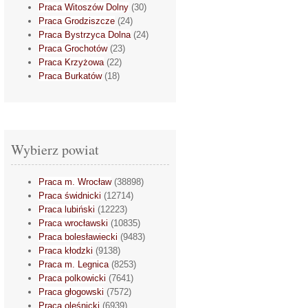
Praca Witoszów Dolny
(30)
Praca Grodziszcze
(24)
Praca Bystrzyca Dolna
(24)
Praca Grochotów
(23)
Praca Krzyżowa
(22)
Praca Burkatów
(18)
Wybierz powiat
Praca m. Wrocław
(38898)
Praca świdnicki
(12714)
Praca lubiński
(12223)
Praca wrocławski
(10835)
Praca bolesławiecki
(9483)
Praca kłodzki
(9138)
Praca m. Legnica
(8253)
Praca polkowicki
(7641)
Praca głogowski
(7572)
Praca oleśnicki
(6939)