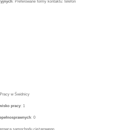
cyjnych
: Preferowane formy kontaktu: telefon
 Pracy w Świdnicy
wisko pracy
: 1
iepełnosprawnych
: 0
kierowca samochodu ciężarowego