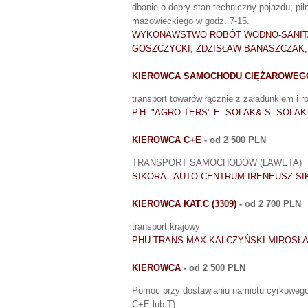
dbanie o dobry stan techniczny pojazdu; pi
mazowieckiego w godz. 7-15.
WYKONAWSTWO ROBÓT WODNO-SANITA
GOSZCZYCKI, ZDZISŁAW BANASZCZAK,
KIEROWCA SAMOCHODU CIĘŻAROWEG
transport towarów łącznie z załadunkiem i 
P.H. "AGRO-TERS" E. SOLAK& S. SOLAK s
KIEROWCA C+E
- od 2 500 PLN
TRANSPORT SAMOCHODÓW (LAWETA)
SIKORA - AUTO CENTRUM IRENEUSZ SI
KIEROWCA KAT.C (3309)
- od 2 700 PLN
transport krajowy
PHU TRANS MAX KALCZYŃSKI MIROSŁ
KIEROWCA
- od 2 500 PLN
Pomoc przy dostawianiu namiotu cyrkowego
C+E lub T)