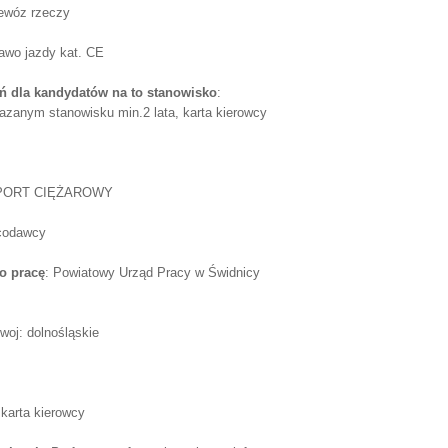
zewóz rzeczy
rawo jazdy kat. CE
 dla kandydatów na to stanowisko
:
azanym stanowisku min.2 lata, karta kierowcy
PORT CIĘŻAROWY
acodawcy
o pracę
: Powiatowy Urząd Pracy w Świdnicy
woj: dolnośląskie
 karta kierowcy