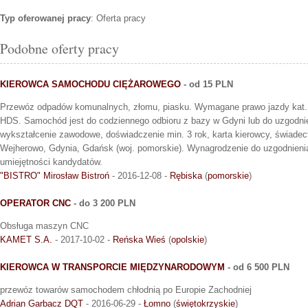
Typ oferowanej pracy
: Oferta pracy
Podobne oferty pracy
KIEROWCA SAMOCHODU CIĘŻAROWEGO
- od 15 PLN
Przewóz odpadów komunalnych, złomu, piasku. Wymagane prawo jazdy kat. 
HDS. Samochód jest do codziennego odbioru z bazy w Gdyni lub do uzgodn
wykształcenie zawodowe, doświadczenie min. 3 rok, karta kierowcy, świadect
Wejherowo, Gdynia, Gdańsk (woj. pomorskie). Wynagrodzenie do uzgodnienia w
umiejętności kandydatów.
"BISTRO" Mirosław Bistroń
- 2016-12-08 -
Rębiska
(
pomorskie
)
OPERATOR CNC
- do 3 200 PLN
Obsługa maszyn CNC
KAMET S.A.
- 2017-10-02 -
Reńska Wieś
(
opolskie
)
KIEROWCA W TRANSPORCIE MIĘDZYNARODOWYM
- od 6 500 PLN
przewóz towarów samochodem chłodnią po Europie Zachodniej
Adrian Garbacz DQT
- 2016-06-29 -
Łomno
(
świętokrzyskie
)