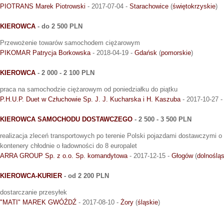
PIOTRANS Marek Piotrowski
- 2017-07-04 -
Starachowice
(
świętokrzyskie
)
KIEROWCA
- do 2 500 PLN
Przewożenie towarów samochodem ciężarowym
PIKOMAR Patrycja Borkowska
- 2018-04-19 -
Gdańsk
(
pomorskie
)
KIEROWCA
- 2 000 - 2 100 PLN
praca na samochodzie ciężarowym od poniedziałku do piątku
P.H.U.P. Duet w Człuchowie Sp. J. J. Kucharska i H. Kaszuba
- 2017-10-27 
KIEROWCA SAMOCHODU DOSTAWCZEGO
- 2 500 - 3 500 PLN
realizacja zleceń transportowych po terenie Polski pojazdami dostawczymi
kontenery chłodnie o ładowności do 8 europalet
ARRA GROUP Sp. z o.o. Sp. komandytowa
- 2017-12-15 -
Głogów
(
dolnośląs
KIEROWCA-KURIER
- od 2 200 PLN
dostarczanie przesyłek
"MATI" MAREK GWÓŹDŹ
- 2017-08-10 -
Żory
(
śląskie
)