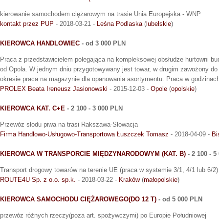
kierowanie samochodem ciężarowym na trasie Unia Europejska - WNP
kontakt przez PUP
- 2018-03-21 -
Leśna Podlaska
(
lubelskie
)
KIEROWCA HANDLOWIEC
- od 3 000 PLN
Praca z przedstawicielem polegająca na kompleksowej obsłudze hurtowni b
od Opola. W jednym dniu przygotowywany jest towar, w drugim zawożony do
okresie praca na magazynie dla opanowania asortymentu. Praca w godzinach:
PROLEX Beata Ireneusz Jasionowski
- 2015-12-03 -
Opole
(
opolskie
)
KIEROWCA KAT. C+E
- 2 100 - 3 000 PLN
Przewóz słodu piwa na trasi Rakszawa-Słowacja
Firma Handlowo-Usługowo-Transportowa Łuszczek Tomasz
- 2018-04-09 -
Bi
KIEROWCA W TRANSPORCIE MIĘDZYNARODOWYM (KAT. B)
- 2 100 - 
Transport drogowy towarów na terenie UE (praca w systemie 3/1, 4/1 lub 6/2)
ROUTE4U Sp. z o.o. sp.k.
- 2018-03-22 -
Kraków
(
małopolskie
)
KIEROWCA SAMOCHODU CIĘŻAROWEGO(DO 12 T)
- od 5 000 PLN
przewóz różnych rzeczy(poza art. spożywczymi) po Europie Południowej