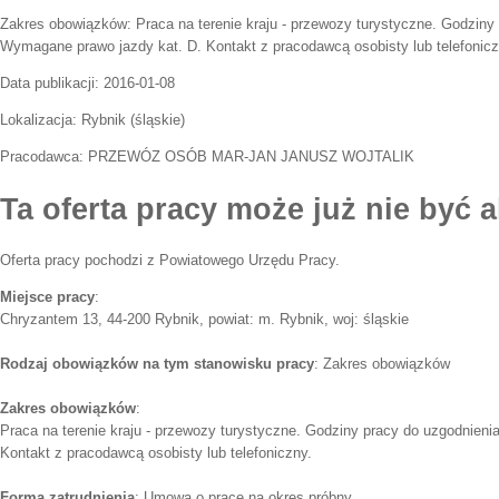
Zakres obowiązków:
Praca na terenie kraju - przewozy turystyczne. Godziny
Wymagane prawo jazdy kat. D. Kontakt z pracodawcą osobisty lub telefonicz
Data publikacji:
2016-01-08
Lokalizacja:
Rybnik
(
śląskie
)
Pracodawca:
PRZEWÓZ OSÓB MAR-JAN JANUSZ WOJTALIK
Ta oferta pracy może już nie być a
Oferta pracy pochodzi z Powiatowego Urzędu Pracy.
Miejsce pracy
:
Chryzantem 13, 44-200 Rybnik, powiat: m. Rybnik, woj: śląskie
Rodzaj obowiązków na tym stanowisku pracy
: Zakres obowiązków
Zakres obowiązków
:
Praca na terenie kraju - przewozy turystyczne. Godziny pracy do uzgodnien
Kontakt z pracodawcą osobisty lub telefoniczny.
Forma zatrudnienia
: Umowa o pracę na okres próbny