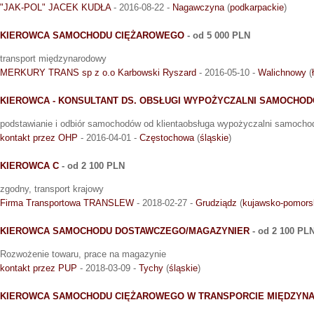
"JAK-POL" JACEK KUDŁA
- 2016-08-22 -
Nagawczyna
(
podkarpackie
)
KIEROWCA SAMOCHODU CIĘŻAROWEGO
- od 5 000 PLN
transport międzynarodowy
MERKURY TRANS sp z o.o Karbowski Ryszard
- 2016-05-10 -
Walichnowy
(
KIEROWCA - KONSULTANT DS. OBSŁUGI WYPOŻYCZALNI SAMOCHO
podstawianie i odbiór samochodów od klientaobsługa wypożyczalni samocho
kontakt przez OHP
- 2016-04-01 -
Częstochowa
(
śląskie
)
KIEROWCA C
- od 2 100 PLN
zgodny, transport krajowy
Firma Transportowa TRANSLEW
- 2018-02-27 -
Grudziądz
(
kujawsko-pomors
KIEROWCA SAMOCHODU DOSTAWCZEGO/MAGAZYNIER
- od 2 100 PL
Rozwożenie towaru, prace na magazynie
kontakt przez PUP
- 2018-03-09 -
Tychy
(
śląskie
)
KIEROWCA SAMOCHODU CIĘŻAROWEGO W TRANSPORCIE MIĘDZY