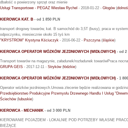
dbałość o powierzony sprzęt oraz mienie
Usługi Transportowe - PEGAZ Wiesław Rychel
- 2018-01-22 -
Głogów
(
dolnoś
KIEROWCA KAT. B
- od 1 850 PLN
transport drogowy towarów, kat. B samochód do 3,5T (busy), praca w systemi
odpoczynku, miesiecznie około 15 tyś km
"KRYSTROM" Krystyna Kściuczyk
- 2016-06-22 -
Pszczyna
(
śląskie
)
KIEROWCA OPERATOR WÓZKÓW JEZDNIOWYCH (WIDŁOWYCH)
- od 2
Transport towarów na magazynie, załadunek/rozładunek towarówPraca nocn
GRUPA GEIS
- 2017-12-11 -
Stryków
(
łódzkie
)
KIEROWCA OPERATOR WÓZKÓW JEZDNIOWYCH (WIDŁOWYCH)
- 1 80
Operator wózków jezdniowych.Umowa zlecenie będzie realizowana w godzina
Przedsiębiorstwo Produkcyjne Przemysłu Drzewnego Handlu I Usług "Drewme
Ściechów
(
lubuskie
)
KIEROWCA - MECHANIK
- od 3 000 PLN
KIEROWANIE POJAZDEM - LOKALNIE POD POTRZEBY WŁASNE PRA
BIEŻĄCE