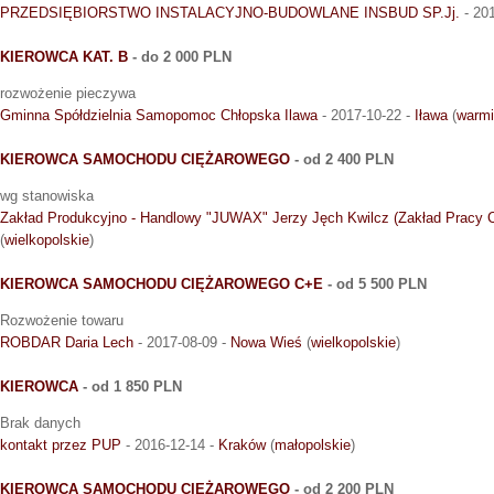
PRZEDSIĘBIORSTWO INSTALACYJNO-BUDOWLANE INSBUD SP.Jj.
- 20
KIEROWCA KAT. B
- do 2 000 PLN
rozwożenie pieczywa
Gminna Spółdzielnia Samopomoc Chłopska Ilawa
- 2017-10-22 -
Iława
(
warmi
KIEROWCA SAMOCHODU CIĘŻAROWEGO
- od 2 400 PLN
wg stanowiska
Zakład Produkcyjno - Handlowy "JUWAX" Jerzy Jęch Kwilcz (Zakład Pracy C
(
wielkopolskie
)
KIEROWCA SAMOCHODU CIĘŻAROWEGO C+E
- od 5 500 PLN
Rozwożenie towaru
ROBDAR Daria Lech
- 2017-08-09 -
Nowa Wieś
(
wielkopolskie
)
KIEROWCA
- od 1 850 PLN
Brak danych
kontakt przez PUP
- 2016-12-14 -
Kraków
(
małopolskie
)
KIEROWCA SAMOCHODU CIĘŻAROWEGO
- od 2 200 PLN