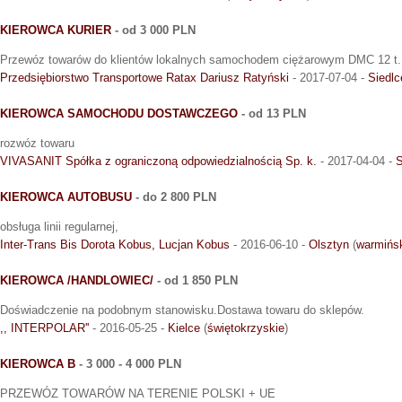
KIEROWCA KURIER
- od 3 000 PLN
Przewóz towarów do klientów lokalnych samochodem ciężarowym DMC 12 t.
Przedsiębiorstwo Transportowe Ratax Dariusz Ratyński
- 2017-07-04 -
Siedlc
KIEROWCA SAMOCHODU DOSTAWCZEGO
- od 13 PLN
rozwóz towaru
VIVASANIT Spółka z ograniczoną odpowiedzialnością Sp. k.
- 2017-04-04 -
S
KIEROWCA AUTOBUSU
- do 2 800 PLN
obsługa linii regularnej,
Inter-Trans Bis Dorota Kobus, Lucjan Kobus
- 2016-06-10 -
Olsztyn
(
warmińs
KIEROWCA /HANDLOWIEC/
- od 1 850 PLN
Doświadczenie na podobnym stanowisku.Dostawa towaru do sklepów.
,, INTERPOLAR''
- 2016-05-25 -
Kielce
(
świętokrzyskie
)
KIEROWCA B
- 3 000 - 4 000 PLN
PRZEWÓZ TOWARÓW NA TERENIE POLSKI + UE