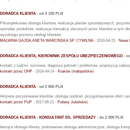
DORADCA KLIENTA
- od 2 100 PLN
PIkompleksowa obsługa klientów, realizacja planów sprzedażowych, pozyskiw
sprzedaz produktów, realizacja transakcji zleconych przez klientów w tym o
wysokiego poziomu obsługi klientów
MALWINA GAJDA,ANETA WARCINSKA SP. CYWILNA
- 2018-04-23 -
Nowa 
DORADCA KLIENTA, KIEROWNIK ZESPOŁU UBEZPIECZENIOWEGO
- o
kontakt z ludźmi, rozmowa, diagnoza potrzeb i problemów, propozycja zabez
kontakt przez OHP
- 2016-04-14 -
Kraków
(
małopolskie
)
DORADCA KLIENTA
- od 2 000 PLN
Aktywne pozyskiwanie klientów, obsługa spotkań, przygotowywanie ofert i po
kontakt przez PUP
- 2017-08-21 -
Puławy
(
lubelskie
)
DORADCA KLIENTA - KONSULTANT DS. SPRZEDAŻY
- do 2 000 PLN
bieżąca obsługa klienta, podstawowa obsługa administracyjna, obsługa komp