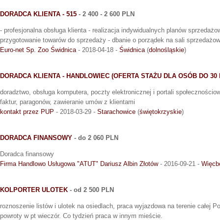
DORADCA KLIENTA - 515
- 2 400 - 2 600 PLN
- profesjonalna obsługa klienta - realizacja indywidualnych planów sprzedaż
przygotowanie towarów do sprzedaży - dbanie o porządek na sali sprzedażow
Euro-net Sp. Zoo Świdnica
- 2018-04-18 -
Świdnica
(
dolnośląskie
)
DORADCA KLIENTA - HANDLOWIEC (OFERTA STAŻU DLA OSÓB DO 30 
doradztwo, obsługa komputera, poczty elektronicznej i portali społecznościo
faktur, paragonów, zawieranie umów z klientami
kontakt przez PUP
- 2018-03-29 -
Starachowice
(
świętokrzyskie
)
DORADCA FINANSOWY
- do 2 060 PLN
Doradca finansowy
Firma Handlowo Usługowa "ATUT" Dariusz Albin Złotów
- 2016-09-21 -
Więcb
KOLPORTER ULOTEK
- od 2 500 PLN
roznoszenie listów i ulotek na osiedlach, praca wyjazdowa na terenie całej P
powroty w pt wieczór. Co tydzień praca w innym mieście.