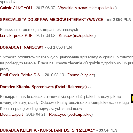
sprzedaż
Galeria ALKOHOLI
- 2017-08-07 -
Wysokie Mazowieckie
(
podlaskie
)
SPECJALISTA DO SPRAW MEDIÓW INTERAKTYWNYCH
- od 2 050 PLN
Planowanie i promocja kampani reklamowych
kontakt przez PUP
- 2017-08-02 -
Kraków
(
małopolskie
)
DORADCA FINANSOWY
- od 1 850 PLN
Sprzedaż produktów finansowych, planowanie sprzedaży w oparciu o założone c
na podległym terenie. Praca na umowę zlecenie 40 godzin tygodniowo lub p
pracy.
Profi Credit Polska S.A.
- 2016-08-10 -
Zabrze
(
śląskie
)
Doradca Klienta- Sprzedawca (Dział: Rekreacja)
- -
Pracując u nas będziesz zajmował się sprzedażą takich rzeczy jak np.
rowery, skutery, quady. Odpowiedzialny będziesz za kompleksową obsługę
Klienta i pracę według najwyższych standardów.
Media Expert
- 2016-04-21 -
Ropczyce
(
podkarpackie
)
DORADCA KLIENTA - KONSLTANT DS. SPRZEDAŻY
- 997,4 PLN