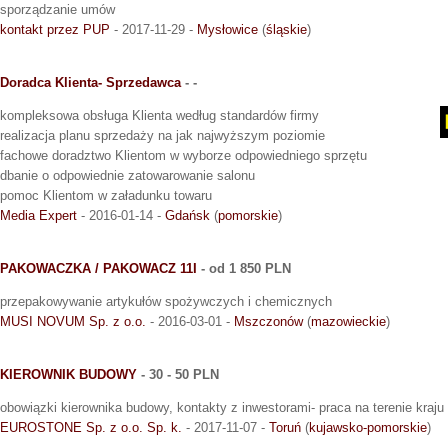
sporządzanie umów
kontakt przez PUP
- 2017-11-29 -
Mysłowice
(
śląskie
)
Doradca Klienta- Sprzedawca
- -
kompleksowa obsługa Klienta według standardów firmy
realizacja planu sprzedaży na jak najwyższym poziomie
fachowe doradztwo Klientom w wyborze odpowiedniego sprzętu
dbanie o odpowiednie zatowarowanie salonu
pomoc Klientom w załadunku towaru
Media Expert
- 2016-01-14 -
Gdańsk
(
pomorskie
)
PAKOWACZKA / PAKOWACZ 11I
- od 1 850 PLN
przepakowywanie artykułów spożywczych i chemicznych
MUSI NOVUM Sp. z o.o.
- 2016-03-01 -
Mszczonów
(
mazowieckie
)
KIEROWNIK BUDOWY
- 30 - 50 PLN
obowiązki kierownika budowy, kontakty z inwestorami- praca na terenie kraju
EUROSTONE Sp. z o.o. Sp. k.
- 2017-11-07 -
Toruń
(
kujawsko-pomorskie
)