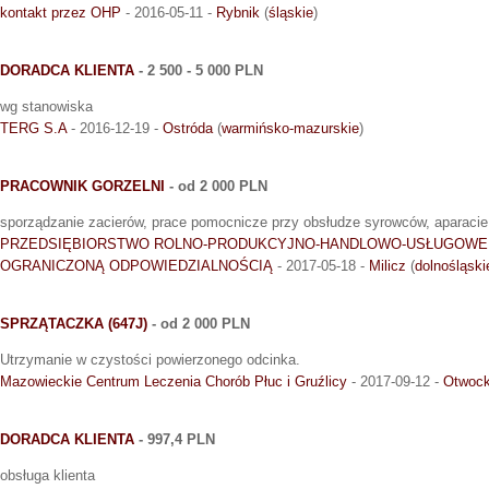
kontakt przez OHP
- 2016-05-11 -
Rybnik
(
śląskie
)
DORADCA KLIENTA
- 2 500 - 5 000 PLN
wg stanowiska
TERG S.A
- 2016-12-19 -
Ostróda
(
warmińsko-mazurskie
)
PRACOWNIK GORZELNI
- od 2 000 PLN
sporządzanie zacierów, prace pomocnicze przy obsłudze syrowców, aparac
PRZEDSIĘBIORSTWO ROLNO-PRODUKCYJNO-HANDLOWO-USŁUGOWE 
OGRANICZONĄ ODPOWIEDZIALNOŚCIĄ
- 2017-05-18 -
Milicz
(
dolnośląski
SPRZĄTACZKA (647J)
- od 2 000 PLN
Utrzymanie w czystości powierzonego odcinka.
Mazowieckie Centrum Leczenia Chorób Płuc i Gruźlicy
- 2017-09-12 -
Otwoc
DORADCA KLIENTA
- 997,4 PLN
obsługa klienta