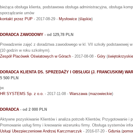
bieżąca obsługa klienta, podstawowa obsługa administracyjna, obsługa komp
sporządzanie umów
kontakt przez PUP
- 2017-08-29 -
Mysłowice
(
śląskie
)
DORADCA ZAWODOWY
- od 129,78 PLN
Prowadzenie zajęć z doradztwa zawodowego w kl. VII szkoły podstawowej w
(10 godzin w roku szkolnym).
Zespół Placówek Oświatowych w Górach
- 2017-08-08 -
Góry
(
świętokrzyski
DORADCA KLIENTA DS. SPRZEDAŻY I OBSŁUGI (J. FRANCUSKIM) WA
5 500 PLN
jw.
HR SYSTEMS Sp. z o.o.
- 2017-11-08 -
Warszawa
(
mazowieckie
)
DORADCA
- od 2 000 PLN
Aktywne pozyskiwanie Klientów i analiza potrzeb Klientów, Przygotowanie i p
Promowanie usług firmy i kreowanie wizerunku firmy. Obsługa systemów inf
Usługi Ubezpieczeniowe Andrzej Karczmarczyk
- 2016-07-20 -
Gdynia
(
pomor