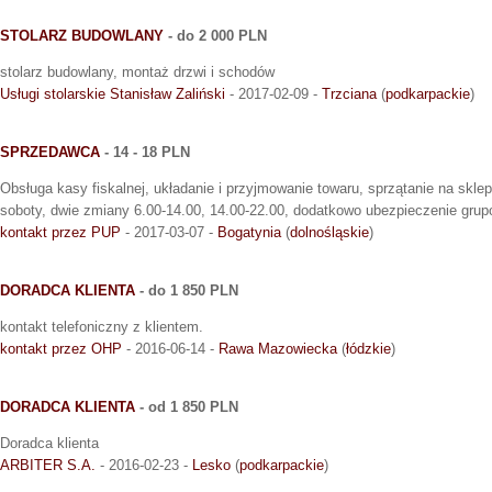
STOLARZ BUDOWLANY
- do 2 000 PLN
stolarz budowlany, montaż drzwi i schodów
Usługi stolarskie Stanisław Zaliński
- 2017-02-09 -
Trzciana
(
podkarpackie
)
SPRZEDAWCA
- 14 - 18 PLN
Obsługa kasy fiskalnej, układanie i przyjmowanie towaru, sprzątanie na sklep
soboty, dwie zmiany 6.00-14.00, 14.00-22.00, dodatkowo ubezpieczenie gru
kontakt przez PUP
- 2017-03-07 -
Bogatynia
(
dolnośląskie
)
DORADCA KLIENTA
- do 1 850 PLN
kontakt telefoniczny z klientem.
kontakt przez OHP
- 2016-06-14 -
Rawa Mazowiecka
(
łódzkie
)
DORADCA KLIENTA
- od 1 850 PLN
Doradca klienta
ARBITER S.A.
- 2016-02-23 -
Lesko
(
podkarpackie
)