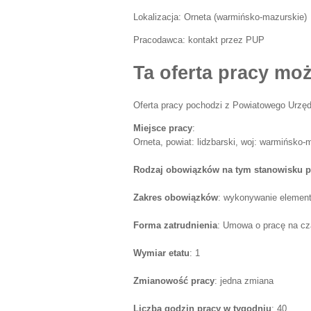
Lokalizacja:
Orneta
(
warmińsko-mazurskie
)
Pracodawca:
kontakt przez PUP
Ta oferta pracy moż
Oferta pracy pochodzi z Powiatowego Urzęd
Miejsce pracy
:
Orneta, powiat: lidzbarski, woj: warmińsko-
Rodzaj obowiązków na tym stanowisku p
Zakres obowiązków
: wykonywanie elemen
Forma zatrudnienia
: Umowa o pracę na cz
Wymiar etatu
: 1
Zmianowość pracy
: jedna zmiana
Liczba godzin pracy w tygodniu
: 40