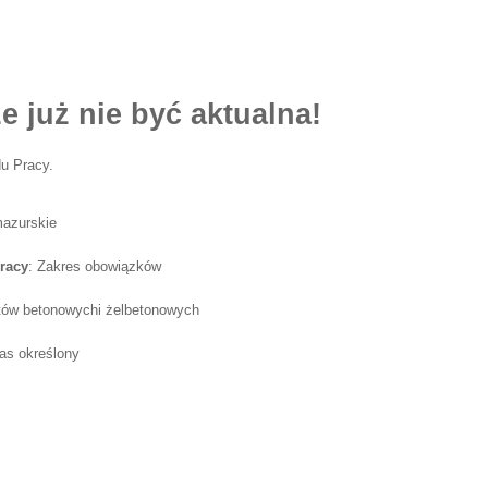
e już nie być aktualna!
u Pracy.
mazurskie
racy
: Zakres obowiązków
tów betonowychi żelbetonowych
as określony