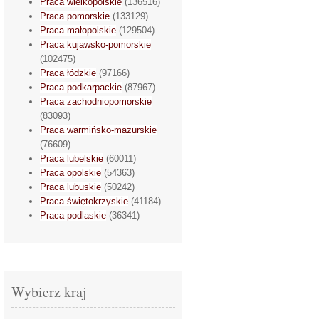
Praca wielkopolskie
(136516)
Praca pomorskie
(133129)
Praca małopolskie
(129504)
Praca kujawsko-pomorskie
(102475)
Praca łódzkie
(97166)
Praca podkarpackie
(87967)
Praca zachodniopomorskie
(83093)
Praca warmińsko-mazurskie
(76609)
Praca lubelskie
(60011)
Praca opolskie
(54363)
Praca lubuskie
(50242)
Praca świętokrzyskie
(41184)
Praca podlaskie
(36341)
Wybierz kraj