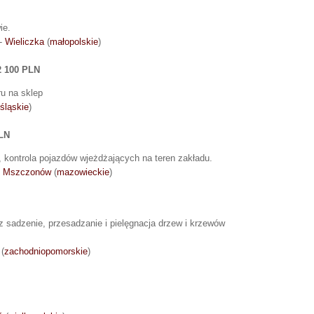
ie.
 -
Wieliczka
(
małopolskie
)
2 100 PLN
ru na sklep
śląskie
)
PLN
 kontrola pojazdów wjeżdżających na teren zakładu.
-
Mszczonów
(
mazowieckie
)
az sadzenie, przesadzanie i pielęgnacja drzew i krzewów
(
zachodniopomorskie
)