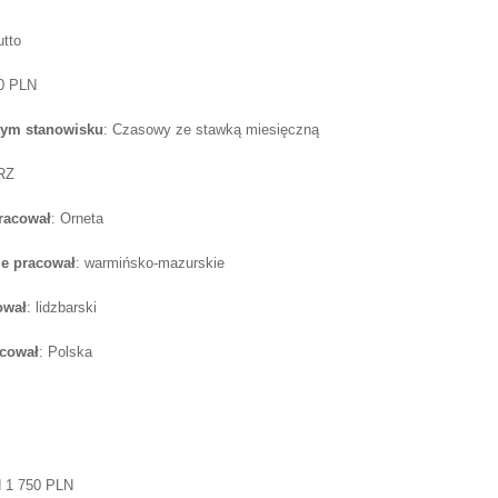
utto
50 PLN
tym stanowisku
: Czasowy ze stawką miesięczną
RZ
pracował
: Orneta
e pracował
: warmińsko-mazurskie
ował
: lidzbarski
acował
: Polska
d 1 750 PLN