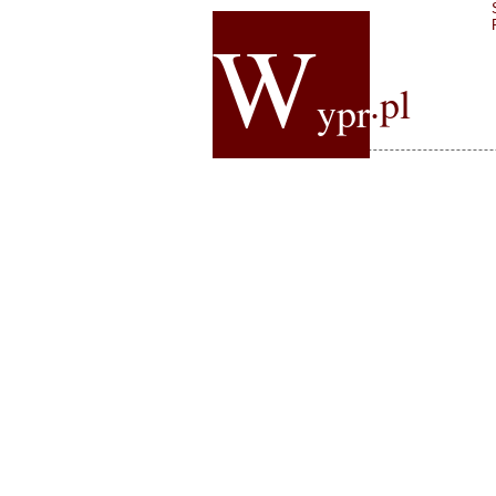
W
.pl
ypr