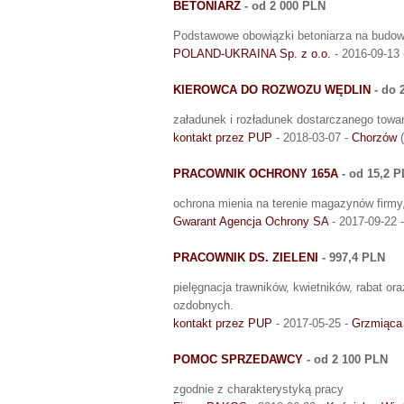
BETONIARZ
- od 2 000 PLN
Podstawowe obowiązki betoniarza na budow
POLAND-UKRAINA Sp. z o.o.
- 2016-09-13
KIEROWCA DO ROZWOZU WĘDLIN
- do 
załadunek i rozładunek dostarczanego towa
kontakt przez PUP
- 2018-03-07 -
Chorzów
(
PRACOWNIK OCHRONY 165A
- od 15,2 
ochrona mienia na terenie magazynów firmy,
Gwarant Agencja Ochrony SA
- 2017-09-22 
PRACOWNIK DS. ZIELENI
- 997,4 PLN
pielęgnacja trawników, kwietników, rabat or
ozdobnych.
kontakt przez PUP
- 2017-05-25 -
Grzmiąca
POMOC SPRZEDAWCY
- od 2 100 PLN
zgodnie z charakterystyką pracy