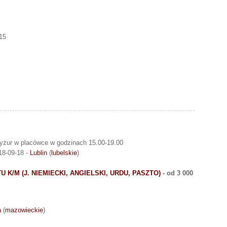
15
yżur w placówce w godzinach 15.00-19.00
18-09-18 -
Lublin
(
lubelskie
)
/M (J. NIEMIECKI, ANGIELSKI, URDU, PASZTO)
- od 3 000
a
(
mazowieckie
)