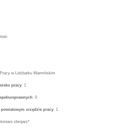
ński
 Pracy w Lidzbarku Warmińskim
wisko pracy
: 1
iepełnosprawnych
: 0
w powiatowym urzędzie pracy
: 1
etoniarz-zbrojarz*