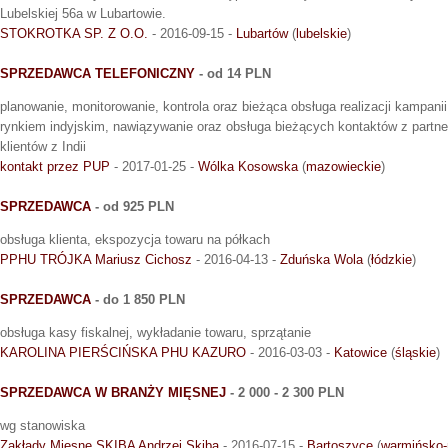
Lubelskiej 56a w Lubartowie.
STOKROTKA SP. Z O.O.
- 2016-09-15 -
Lubartów
(
lubelskie
)
SPRZEDAWCA TELEFONICZNY
- od 14 PLN
planowanie, monitorowanie, kontrola oraz bieżąca obsługa realizacji kampani
rynkiem indyjskim, nawiązywanie oraz obsługa bieżących kontaktów z partner
klientów z Indii
kontakt przez PUP
- 2017-01-25 -
Wólka Kosowska
(
mazowieckie
)
SPRZEDAWCA
- od 925 PLN
obsługa klienta, ekspozycja towaru na półkach
PPHU TRÓJKA Mariusz Cichosz
- 2016-04-13 -
Zduńska Wola
(
łódzkie
)
SPRZEDAWCA
- do 1 850 PLN
obsługa kasy fiskalnej, wykładanie towaru, sprzątanie
KAROLINA PIERŚCIŃSKA PHU KAZURO
- 2016-03-03 -
Katowice
(
śląskie
)
SPRZEDAWCA W BRANŻY MIĘSNEJ
- 2 000 - 2 300 PLN
wg stanowiska
Zakłady Mięsne SKIBA Andrzej Skiba
- 2016-07-15 -
Bartoszyce
(
warmińsko-