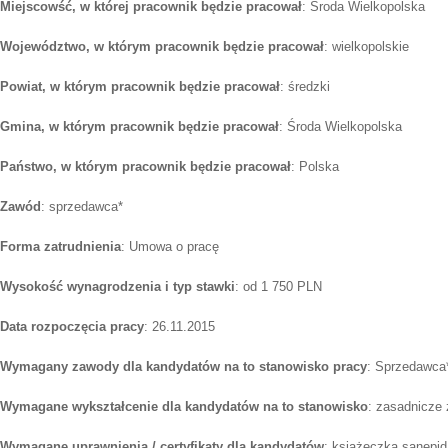
Miejscowść, w której pracownik będzie pracował
: Środa Wielkopolska
Województwo, w którym pracownik będzie pracował
: wielkopolskie
Powiat, w którym pracownik będzie pracował
: średzki
Gmina, w którym pracownik będzie pracował
: Środa Wielkopolska
Państwo, w którym pracownik będzie pracował
: Polska
Zawód
: sprzedawca*
Forma zatrudnienia
: Umowa o pracę
Wysokość wynagrodzenia i typ stawki
: od 1 750 PLN
Data rozpoczęcia pracy
: 26.11.2015
Wymagany zawody dla kandydatów na to stanowisko pracy
: Sprzedawca
Wymagane wykształcenie dla kandydatów na to stanowisko
: zasadnicze
Wymagane uprawnienia / certyfikaty dla kandydatów
: książeczka sanepid