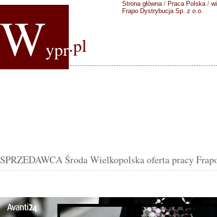
Strona główna
/
Praca Polska
/
wi
W
Frapo Dystrybucja Sp. z o.o.
.pl
ypr
SPRZEDAWCA Środa Wielkopolska oferta pracy Frapo D