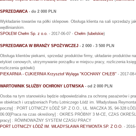
SPRZEDAWCA
- do 2 000 PLN
Wykładanie towarów na półki sklepowe. Obsługa klienta na sali sprzedaży jak
wędliniarskim.
SPOŁEM Chełm Sp. z o.o.
- 2017-06-07 -
Chełm
(
lubelskie
)
SPRZEDAWCA W BRANŻY SPOŻYWCZEJ
- 2 000 - 3 500 PLN
Obsługa klientów piekarni, sprzedaż produktów firmy, układanie produktów n
etykiet cenowych, utrzymywanie porządku w miejscu pracy, rozliczenia księg
rozliczenia gotówki)
PIEKARNIA - CUKIERNIA Krzysztof Wylęga "KOCHANY CHLEB"
- 2017-08-
WARTOWNIK SŁUŻBY OCHRONY LOTNISKA
- od 2 000 PLN
Osoba na tym stanowisku będzie odpowiedzialna za ochronę pasażerów i pra
w obiektach i urządzeniach Portu Lotniczego Łódź im. Władysława Reymonta 
pocztę] : PORT LOTNICZY ŁÓDŹ SP. Z O.O., UL. MACZKA 35, 94-328 ŁÓDŹ[
06:00[Praca na czas określony] : OKRES PRÓBNY 3 M-CE, CZAS OKREŚ
pracy] : RÓWNOWAŻNY SYSTEM CZASU PRACY
PORT LOTNICZY ŁÓDŹ IM. WŁADYSŁAWA REYMONTA SP. Z O.O.
- 2016-