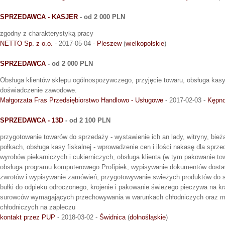
SPRZEDAWCA - KASJER
- od 2 000 PLN
zgodny z charakterystyką pracy
NETTO Sp. z o.o.
- 2017-05-04 -
Pleszew
(
wielkopolskie
)
SPRZEDAWCA
- od 2 000 PLN
Obsługa klientów sklepu ogólnospożywczego, przyjęcie towaru, obsługa kasy 
doświadczenie zawodowe.
Małgorzata Fras Przedsiębiorstwo Handlowo - Usługowe
- 2017-02-03 -
Kępn
SPRZEDAWCA - 13D
- od 2 100 PLN
przygotowanie towarów do sprzedaży - wystawienie ich an lady, witryny, bież
połkach, obsługa kasy fiskalnej - wprowadzenie cen i ilości nakasę dla spr
wyrobów piekarniczych i cukierniczych, obsługa klienta (w tym pakowanie to
obsługa programu komputerowego Profipiek, wypisywanie dokumentów dosta
zwrotów i wypisywanie zamówień, przygotowywanie swieżych produktów do sp
bułki do odpieku odroczonego, krojenie i pakowanie świeżego pieczywa na kr
surowców wymagających przechowywania w warunkach chłodniczych oraz m
chłodniczych na zapleczu
kontakt przez PUP
- 2018-03-02 -
Świdnica
(
dolnośląskie
)