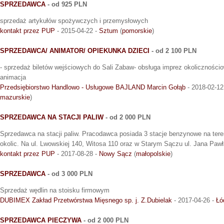
SPRZEDAWCA
- od 925 PLN
sprzedaż artykułów spożywczych i przemysłowych
kontakt przez PUP
- 2015-04-22 -
Sztum
(
pomorskie
)
SPRZEDAWCA/ ANIMATOR/ OPIEKUNKA DZIECI
- od 2 100 PLN
- sprzedaż biletów wejściowych do Sali Zabaw- obsługa imprez okoliczności
animacja
Przedsiębiorstwo Handlowo - Usługowe BAJLAND Marcin Gołąb
- 2018-02-12
mazurskie
)
SPRZEDAWCA NA STACJI PALIW
- od 2 000 PLN
Sprzedawca na stacji paliw. Pracodawca posiada 3 stacje benzynowe na ter
okolic. Na ul. Lwowskiej 140, Witosa 110 oraz w Starym Sączu ul. Jana Pawła
kontakt przez PUP
- 2017-08-28 -
Nowy Sącz
(
małopolskie
)
SPRZEDAWCA
- od 3 000 PLN
Sprzedaż wędlin na stoisku firmowym
DUBIMEX Zakład Przetwórstwa Mięsnego sp. j. Z.Dubielak
- 2017-04-26 -
Łó
SPRZEDAWCA PIECZYWA
- od 2 000 PLN