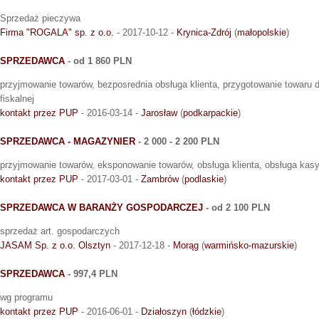
Sprzedaż pieczywa
Firma "ROGALA" sp. z o.o.
- 2017-10-12 -
Krynica-Zdrój
(
małopolskie
)
SPRZEDAWCA
- od 1 860 PLN
przyjmowanie towarów, bezposrednia obsługa klienta, przygotowanie towaru 
fiskalnej
kontakt przez PUP
- 2016-03-14 -
Jarosław
(
podkarpackie
)
SPRZEDAWCA - MAGAZYNIER
- 2 000 - 2 200 PLN
przyjmowanie towarów, eksponowanie towarów, obsługa klienta, obsługa kasy 
kontakt przez PUP
- 2017-03-01 -
Zambrów
(
podlaskie
)
SPRZEDAWCA W BARANŻY GOSPODARCZEJ
- od 2 100 PLN
sprzedaż art. gospodarczych
JASAM Sp. z o.o. Olsztyn
- 2017-12-18 -
Morąg
(
warmińsko-mazurskie
)
SPRZEDAWCA
- 997,4 PLN
wg programu
kontakt przez PUP
- 2016-06-01 -
Działoszyn
(
łódzkie
)