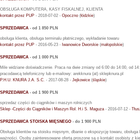
OBSŁUGA KOMPUTERA, KASY FISKALNEJ, KLIENTA
kontakt przez PUP
- 2018-07-02 -
Opoczno
(
łódzkie
)
SPRZEDAWCA
- od 1 850 PLN
obsługa klienta, obsługa terminalu płatniczego, wykładanie towaru
kontakt przez PUP
- 2016-05-23 -
Iwanowice Dworskie
(
małopolskie
)
SPRZEDAWCA
- od 1 000 PLN
Mile widziane doświadczenie. Praca na dwie zmiany od 6:00 do 14:00, od 14:
pracodawcą telefoniczny lub e-mailowy: arekknura (at) sklepknura.pl
P.H.U. KNURA J.A. S.C.
- 2017-08-28 -
Jejkowice
(
śląskie
)
SPRZEDAWCA
- od 1 900 PLN
sprzedaz części do ciągników i maszyn rolniczych
Sklep -Części do Ciągników i Maszyn Rol. H.i S. Maguza
- 2016-07-12 -
Tłus
SPRZEDAWCA STOISKA MIĘSNEGO
- do 1 900 PLN
Obsługa klientów na stoisku mięsnym, dbanie o ekspozycję towaru, obsługa k
ważności. Osoby zainteresowane ofertą proszone są o kontakt osobisty z kie