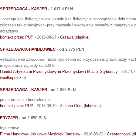
SPRZEDAWCA - KASJER
- 1 017,4 PLN
- obsługa kas fiskalnych- rozliczanie kas fiskalnych- sporządzanie dokumen
zgłoszeń reklamacyjnych- przyjmowanie i wydawanie towarów z magazynu- ob
doradztwo
kontakt przez PUP
- 2018-08-27 -
Grzawa
(
śląskie
)
SPRZEDAWCA-HANDLOWIEC
- od 2 775 PLN
wykształcenie zawodowe, może być osoba do przyuczenia, prawo jazdy kat 
miejscu oraz wyjazdy do 100 km.
Handel Artykułami Przemysłowymi Przemysław i Maciej Styburscy
- 2017-07
(
wielkopolskie
)
SPRZEDAWCA - KASJER
- od 1 850 PLN
prace na dziale budowlanym
kontakt przez PUP
- 2016-06-30 -
Zielona Góra
(
lubuskie
)
FRYZJER
- od 1 850 PLN
fryzjerstwo
Firma Handlowo-Usługowa Mosiołek Jarosław
- 2016-08-22 -
Częstochowa
(
ś