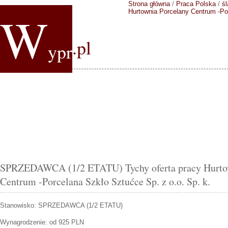
Strona główna
/
Praca Polska
/
śl
W
Hurtownia Porcelany Centrum -Por
.pl
ypr
SPRZEDAWCA (1/2 ETATU) Tychy oferta pracy Hurto
Centrum -Porcelana Szkło Sztućce Sp. z o.o. Sp. k.
Stanowisko:
SPRZEDAWCA (1/2 ETATU)
Wynagrodzenie: od 925 PLN