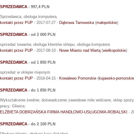
SPRZEDAWCA
- 997,4 PLN
Sprzedawca, obsługa komputera,
kontakt przez PUP
- 2017-07-27 -
Dąbrowa Tarnowska
(
małopolskie
)
SPRZEDAWCA
- od 2 000 PLN
sprzedaż towarów, obsługa klientów sklepu, obsługa komputera
kontakt przez PUP
- 2017-08-10 -
Nowe Miasto nad Wartą
(
wielkopolskie
)
SPRZEDAWCA
- od 1 850 PLN
sprzedaż w sklepie mięsnym
kontakt przez PUP
- 2016-04-15 -
Kowalewo Pomorskie
(
kujawsko-pomorskie
SPRZEDAWCA
- do 1 850 PLN
Wykształcenie średnie; doświadczenie zawodowe mile widziane; sklep spoż
pracy: Gliwice;
ELŻBIETA DOBRZAŃSKA FIRMA HANDLOWO-USŁUGOWA-ROBALSKI
- 2
SPRZEDAWCA
- do 2 100 PLN
Obsługa klienta, obsługa kasy fiskalnej