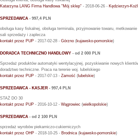
Katarzyna LANG Firma Handlowa "Mój sklep"
- 2018-06-26 -
Kędzierzyn-Koź
SPRZEDAWCA
- 997,4 PLN
obsługa kasy fiskalnej, obsługa terminala, przyjmowanie towaru, metkowanie 
sali sprzedaży i zaplecza
kontakt przez PUP
- 2017-02-28 -
Górzno
(
kujawsko-pomorskie
)
DORADCA TECHNICZNO HANDLOWY
- od 2 000 PLN
Sprzedaż produktów automatyki wentylacyjnej, pozyskiwanie nowych klient
doradztwo techniczne. Praca na terenie woj. lubelskiego
kontakt przez PUP
- 2017-07-13 -
Zamość
(
lubelskie
)
SPRZEDAWCA - KASJER
- 997,4 PLN
STAŻ DO 30
kontakt przez PUP
- 2016-10-12 -
Wągrowiec
(
wielkopolskie
)
SPRZEDAWCA
- od 2 100 PLN
sprzedaż wyrobów piekarniczo-cukierniczych
kontakt przez OHP
- 2018-10-25 -
Brodnica
(
kujawsko-pomorskie
)