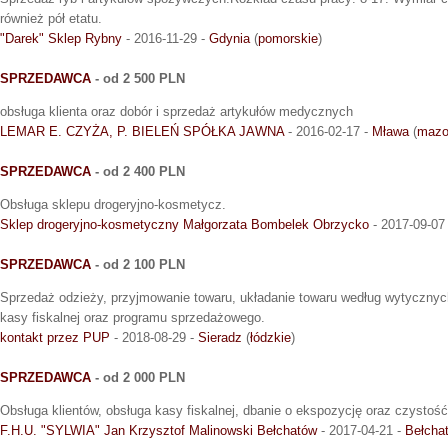
również pół etatu.
"Darek" Sklep Rybny
- 2016-11-29 -
Gdynia
(
pomorskie
)
SPRZEDAWCA
- od 2 500 PLN
obsługa klienta oraz dobór i sprzedaż artykułów medycznych
LEMAR E. CZYŻA, P. BIELEŃ SPÓŁKA JAWNA
- 2016-02-17 -
Mława
(
mazo
SPRZEDAWCA
- od 2 400 PLN
Obsługa sklepu drogeryjno-kosmetycz.
Sklep drogeryjno-kosmetyczny Małgorzata Bombelek Obrzycko
- 2017-09-07
SPRZEDAWCA
- od 2 100 PLN
Sprzedaż odzieży, przyjmowanie towaru, układanie towaru według wytycznych
kasy fiskalnej oraz programu sprzedażowego.
kontakt przez PUP
- 2018-08-29 -
Sieradz
(
łódzkie
)
SPRZEDAWCA
- od 2 000 PLN
Obsługa klientów, obsługa kasy fiskalnej, dbanie o ekspozycję oraz czystość
F.H.U. "SYLWIA" Jan Krzysztof Malinowski Bełchatów
- 2017-04-21 -
Bełcha