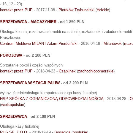
- 16, 12 - 20)
kontakt przez PUP
- 2017-11-08 -
Piotrków Trybunalski
(
łódzkie
)
SPRZEDAWCA - MAGAZYNIER
- od 1 850 PLN
Obsługa klienta, rozstawianie mebli na salonie, rozładunek i załadunek mebli
Pruszkowie.
Centrum Meblowe MILANT Adam Pierściński
- 2016-04-18 -
Milanówek
(
mazo
POKOJOWA
- od 2 100 PLN
Sprzątanie pokoi i części wspólnych
kontakt przez PUP
- 2018-04-23 -
Czaplinek
(
zachodniopomorskie
)
SPRZEDAWCA W STACJI PALIW
- od 2 200 PLN
wyksz. średnieobsługa komputeraobsługa kasy fiskalnej
HSP SPÓŁKA Z OGRANICZONĄ ODPOWIEDZIALNOŚCIĄ
- 2018-08-28 -
O
(
wielkopolskie
)
SPRZEDAWCA
- od 2 100 PLN
Obsługa kasy fiskalnej
RHS SP. Z O.O.
- 2018-12-19 -
Bogacica
(
opolskie
)