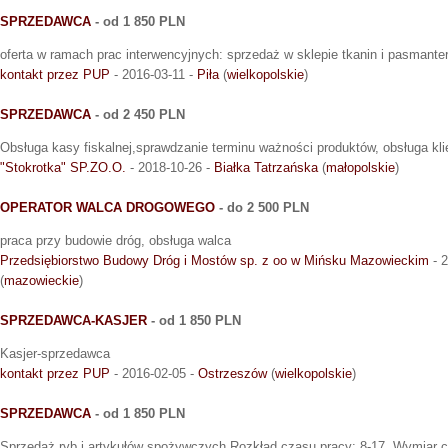
SPRZEDAWCA
- od 1 850 PLN
oferta w ramach prac interwencyjnych: sprzedaż w sklepie tkanin i pasmanter
kontakt przez PUP
- 2016-03-11 -
Piła
(
wielkopolskie
)
SPRZEDAWCA
- od 2 450 PLN
Obsługa kasy fiskalnej,sprawdzanie terminu ważności produktów, obsługa kli
"Stokrotka" SP.ZO.O.
- 2018-10-26 -
Białka Tatrzańska
(
małopolskie
)
OPERATOR WALCA DROGOWEGO
- do 2 500 PLN
praca przy budowie dróg, obsługa walca
Przedsiębiorstwo Budowy Dróg i Mostów sp. z oo w Mińsku Mazowieckim
- 2
(
mazowieckie
)
SPRZEDAWCA-KASJER
- od 1 850 PLN
Kasjer-sprzedawca
kontakt przez PUP
- 2016-02-05 -
Ostrzeszów
(
wielkopolskie
)
SPRZEDAWCA
- od 1 850 PLN
Sprzedaż ryb i artykułów spożywczych.Rozkład czasu pracy: 8-17. Wymiar c