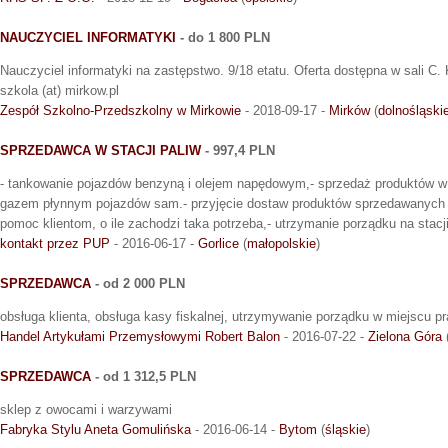
NAUCZYCIEL INFORMATYKI
- do 1 800 PLN
Nauczyciel informatyki na zastępstwo. 9/18 etatu. Oferta dostępna w sali C.
szkola (at) mirkow.pl
Zespół Szkolno-Przedszkolny w Mirkowie
- 2018-09-17 -
Mirków
(
dolnośląski
SPRZEDAWCA W STACJI PALIW
- 997,4 PLN
- tankowanie pojazdów benzyną i olejem napędowym,- sprzedaż produktów w
gazem płynnym pojazdów sam.- przyjęcie dostaw produktów sprzedawanych na
pomoc klientom, o ile zachodzi taka potrzeba,- utrzymanie porządku na stacji 
kontakt przez PUP
- 2016-06-17 -
Gorlice
(
małopolskie
)
SPRZEDAWCA
- od 2 000 PLN
obsługa klienta, obsługa kasy fiskalnej, utrzymywanie porządku w miejscu p
Handel Artykułami Przemysłowymi Robert Balon
- 2016-07-22 -
Zielona Góra
SPRZEDAWCA
- od 1 312,5 PLN
sklep z owocami i warzywami
Fabryka Stylu Aneta Gomulińska
- 2016-06-14 -
Bytom
(
śląskie
)