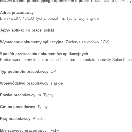
Nazwa urzędu publikującego ogłoszenie o pracę
: Powiatowy Urząd Prac
Adres pracodawcy
:
Bielska 107, 43-100 Tychy, powiat: m. Tychy, woj: śląskie
Język aplikacji o pracę
: polski
Wymagane dokumenty aplikacyjne
: Życiorys zawodowy ( CV).
Sposób przekazania dokumentów aplikacyjnych
:
Preferowane formy kontaktu: osobiście, Termin: kontakt osobisty Salon Impr
Typ podmiotu pracodawcy
: UP
Województwo pracodawcy
: śląskie
Powiat pracodawcy
: m. Tychy
Gmina pracodawcy
: Tychy
Kraj pracodawcy
: Polska
Miejscowość pracodawcy
: Tychy