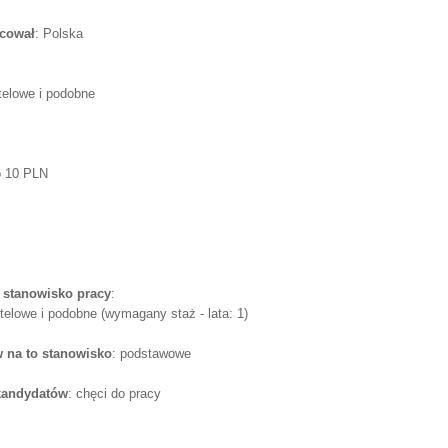
acował
: Polska
telowe i podobne
o 10 PLN
 stanowisko pracy
:
telowe i podobne (wymagany staż - lata: 1)
 na to stanowisko
: podstawowe
 kandydatów
: chęci do pracy