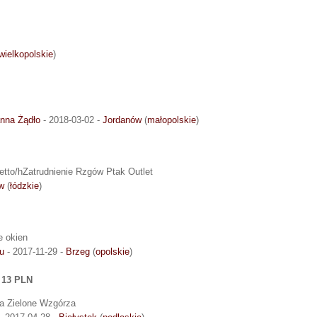
wielkopolskie
)
nna Żądło
- 2018-03-02 -
Jordanów
(
małopolskie
)
netto/hZatrudnienie Rzgów Ptak Outlet
w
(
łódzkie
)
ie okien
u
- 2017-11-29 -
Brzeg
(
opolskie
)
 13 PLN
dla Zielone Wzgórza