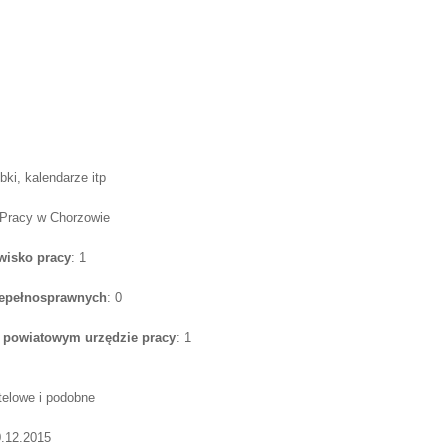
bki, kalendarze itp
 Pracy w Chorzowie
wisko pracy
: 1
iepełnosprawnych
: 0
w powiatowym urzędzie pracy
: 1
telowe i podobne
0.12.2015