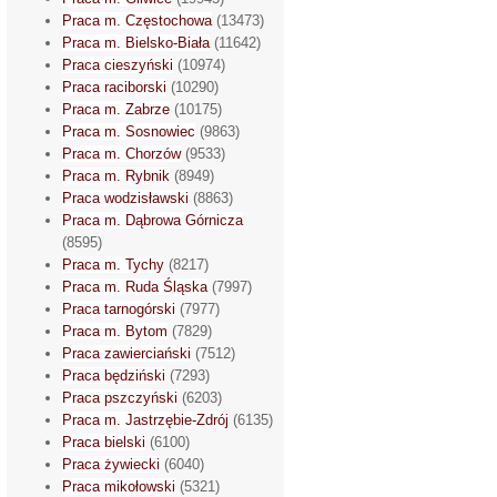
Praca m. Częstochowa
(13473)
Praca m. Bielsko-Biała
(11642)
Praca cieszyński
(10974)
Praca raciborski
(10290)
Praca m. Zabrze
(10175)
Praca m. Sosnowiec
(9863)
Praca m. Chorzów
(9533)
Praca m. Rybnik
(8949)
Praca wodzisławski
(8863)
Praca m. Dąbrowa Górnicza
(8595)
Praca m. Tychy
(8217)
Praca m. Ruda Śląska
(7997)
Praca tarnogórski
(7977)
Praca m. Bytom
(7829)
Praca zawierciański
(7512)
Praca będziński
(7293)
Praca pszczyński
(6203)
Praca m. Jastrzębie-Zdrój
(6135)
Praca bielski
(6100)
Praca żywiecki
(6040)
Praca mikołowski
(5321)