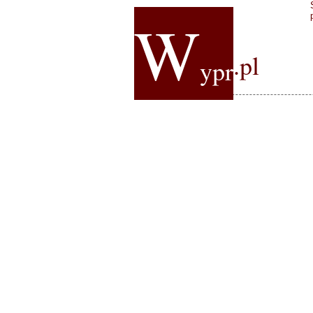
W
.pl
ypr