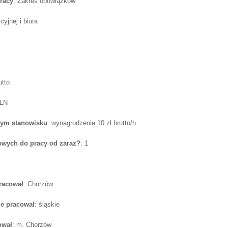
racy
: Zakres obowiązków
cyjnej i biura
utto
PLN
tym stanowisku
: wynagrodzenie 10 zł brutto/h
wych do pracy od zaraz?
: 1
pracował
: Chorzów
e pracował
: śląskie
ował
: m. Chorzów