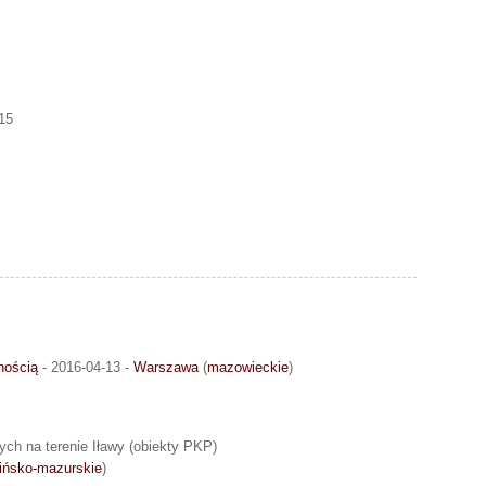
15
nością
- 2016-04-13 -
Warszawa
(
mazowieckie
)
ych na terenie Iławy (obiekty PKP)
ińsko-mazurskie
)