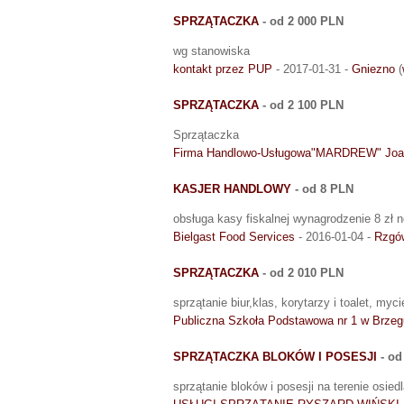
SPRZĄTACZKA
- od 2 000 PLN
wg stanowiska
kontakt przez PUP
- 2017-01-31 -
Gniezno
(
SPRZĄTACZKA
- od 2 100 PLN
Sprzątaczka
Firma Handlowo-Usługowa"MARDREW" Joa
KASJER HANDLOWY
- od 8 PLN
obsługa kasy fiskalnej wynagrodzenie 8 zł 
Bielgast Food Services
- 2016-01-04 -
Rzgó
SPRZĄTACZKA
- od 2 010 PLN
sprzątanie biur,klas, korytarzy i toalet, myc
Publiczna Szkoła Podstawowa nr 1 w Brzeg
SPRZĄTACZKA BLOKÓW I POSESJI
- od
sprzątanie bloków i posesji na terenie osie