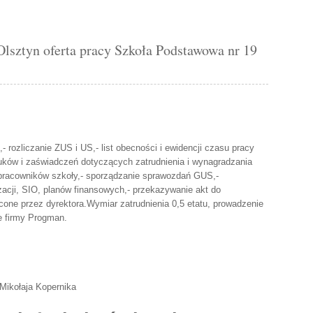
yn oferta pracy Szkoła Podstawowa nr 19
c,- rozliczanie ZUS i US,- list obecności i ewidencji czasu pracy
uków i zaświadczeń dotyczących zatrudnienia i wynagradzania
pracowników szkoły,- sporządzanie sprawozdań GUS,-
acji, SIO, planów finansowych,- przekazywanie akt do
one przez dyrektora.Wymiar zatrudnienia 0,5 etatu, prowadzenie
e firmy Progman.
Mikołaja Kopernika