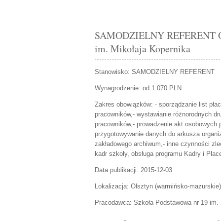
SAMODZIELNY REFERENT Olszt
im. Mikołaja Kopernika
Stanowisko:
SAMODZIELNY REFERENT
Wynagrodzenie: od 1 070 PLN
Zakres obowiązków:
- sporządzanie list pła
pracowników,- wystawianie różnorodnych dr
pracowników,- prowadzenie akt osobowych 
przygotowywanie danych do arkusza organiz
zakładowego archiwum,- inne czynności zlec
kadr szkoły, obsługa programu Kadry i Płac
Data publikacji:
2015-12-03
Lokalizacja:
Olsztyn
(
warmińsko-mazurskie
)
Pracodawca:
Szkoła Podstawowa nr 19 im. 