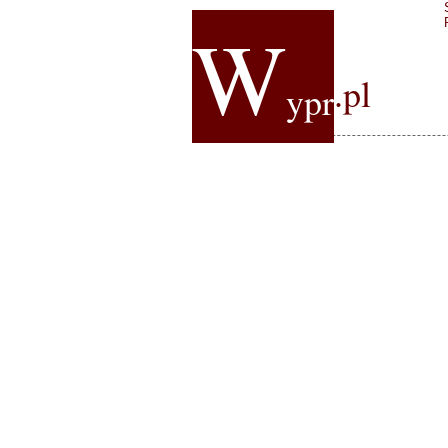
W
.pl
ypr