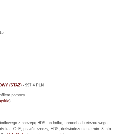
15
OWY (STAŻ)
- 997,4 PLN
ofilem pomocy.
ląskie
)
 siodłowego z naczepą HDS lub łódką, samochodu ciezarowego
dy kat. C+E, przwóz rzeczy, HDS, doświadczenienie min. 3 lata