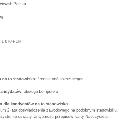
acował
: Polska
ej
d 1 070 PLN
 na to stanowisko
: średnie ogólnokształcące
 kandydatów
: obsługa komputera
 dla kandydatów na to stanowisko
:
um 2 lata doświadczenia zawodowego na podobnym stanowisku.
stemie oświaty, znajomość przepisów Karty Nauczyciela i