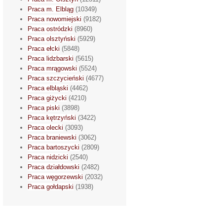
Praca m. Elbląg
(10349)
Praca nowomiejski
(9182)
Praca ostródzki
(8960)
Praca olsztyński
(5929)
Praca ełcki
(5848)
Praca lidzbarski
(5615)
Praca mrągowski
(5524)
Praca szczycieński
(4677)
Praca elbląski
(4462)
Praca giżycki
(4210)
Praca piski
(3898)
Praca kętrzyński
(3422)
Praca olecki
(3093)
Praca braniewski
(3062)
Praca bartoszycki
(2809)
Praca nidzicki
(2540)
Praca działdowski
(2482)
Praca węgorzewski
(2032)
Praca gołdapski
(1938)