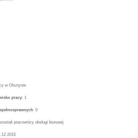
acy w Olsztynie
wisko pracy
: 1
iepełnosprawnych
: 0
ozostali pracownicy obsługi biurowej
3.12.2015