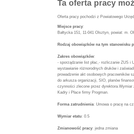
Ta oferta pracy moż
Oferta pracy pochodzi z Powiatowego Urzęd
Miejsce pracy
:
Bałtycka 151, 11-041 Olsztyn, powiat: m. O
Rodzaj obowiązków na tym stanowisku p
Zakres obowiązków
:
- sporządzanie list płac,- rozliczanie ZUS i
wystawianie różnorodnych druków i zaświad
prowadzenie akt osobowych pracowników sz
do arkusza organizacji, SIO, planów finans
czynności zlecone przez dyrektora.Wymiar z
Kadry i Płace firmy Progman.
Forma zatrudnienia
: Umowa o pracę na cz
Wymiar etatu
: 0.5
Zmianowość pracy
: jedna zmiana