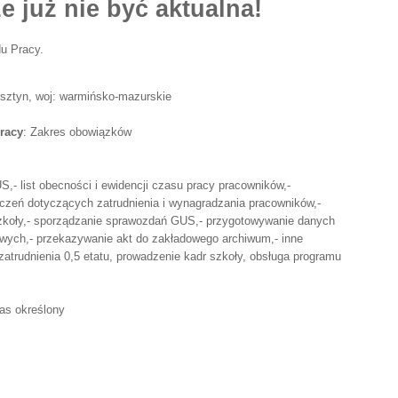
e już nie być aktualna!
u Pracy.
lsztyn, woj: warmińsko-mazurskie
racy
: Zakres obowiązków
 US,- list obecności i ewidencji czasu pracy pracowników,-
czeń dotyczących zatrudnienia i wynagradzania pracowników,-
koły,- sporządzanie sprawozdań GUS,- przygotowywanie danych
owych,- przekazywanie akt do zakładowego archiwum,- inne
atrudnienia 0,5 etatu, prowadzenie kadr szkoły, obsługa programu
as określony