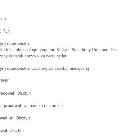
utto
70 PLN
tym stanowisku
:
 kadr szkoły, obsługa programu Kadry i Płace firmy Progman. Do
any dodatek stażowy za wysługę lat.
tym stanowisku
: Czasowy ze stawką miesięczną
ERENT
pracował
: Olsztyn
e pracował
: warmińsko-mazurskie
ował
: m. Olsztyn
ował
: Olsztyn