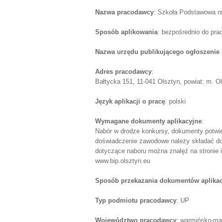
Nazwa pracodawcy
: Szkoła Podstawowa nr
Sposób aplikowania
: bezpośrednio do pr
Nazwa urzędu publikującego ogłoszenie 
Adres pracodawcy
:
Bałtycka 151, 11-041 Olsztyn, powiat: m. O
Język aplikacji o pracę
: polski
Wymagane dokumenty aplikacyjne
:
Nabór w drodze konkursy, dokumenty potwier
doświadczenie zawodowe należy składać do 
dotyczące naboru można znalęź na stronie i
www.bip.olsztyn.eu
Sposób przekazania dokumentów aplika
Typ podmiotu pracodawcy
: UP
Województwo pracodawcy
: warmińsko-ma