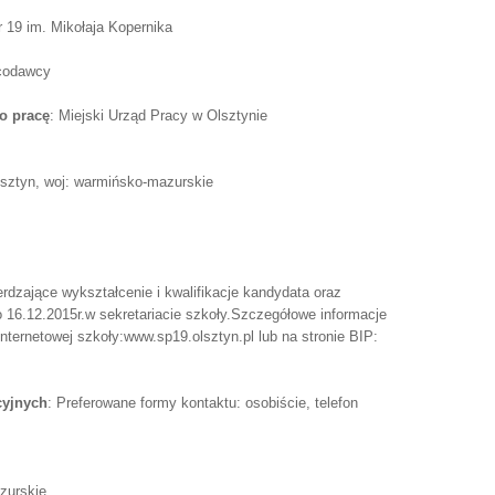
 19 im. Mikołaja Kopernika
acodawcy
o pracę
: Miejski Urząd Pracy w Olsztynie
lsztyn, woj: warmińsko-mazurskie
dzające wykształcenie i kwalifikacje kandydata oraz
16.12.2015r.w sekretariacie szkoły.Szczegółowe informacje
nternetowej szkoły:www.sp19.olsztyn.pl lub na stronie BIP:
cyjnych
: Preferowane formy kontaktu: osobiście, telefon
zurskie