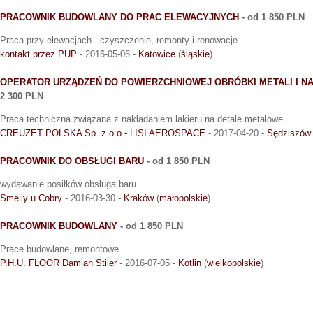
PRACOWNIK BUDOWLANY DO PRAC ELEWACYJNYCH
- od 1 850 PLN
Praca przy elewacjach - czyszczenie, remonty i renowacje
kontakt przez PUP
- 2016-05-06 -
Katowice
(
śląskie
)
OPERATOR URZĄDZEŃ DO POWIERZCHNIOWEJ OBRÓBKI METALI I N
2 300 PLN
Praca techniczna związana z nakładaniem lakieru na detale metalowe
CREUZET POLSKA Sp. z o.o - LISI AEROSPACE
- 2017-04-20 -
Sędziszów 
PRACOWNIK DO OBSŁUGI BARU
- od 1 850 PLN
wydawanie posiłków obsługa baru
Smeily u Cobry
- 2016-03-30 -
Kraków
(
małopolskie
)
PRACOWNIK BUDOWLANY
- od 1 850 PLN
Prace budowlane, remontowe.
P.H.U. FLOOR Damian Stiler
- 2016-07-05 -
Kotlin
(
wielkopolskie
)