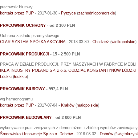
pracownik biurowy
kontakt przez PUP
- 2017-01-30 -
Pyrzyce
(
zachodniopomorskie
)
PRACOWNIK OCHRONY
- od 2 100 PLN
Ochrona zakładu przemysłowego.
CLAR SYSTEM SPÓŁKA AKCYJNA
- 2018-03-30 -
Chodzież
(
wielkopolskie
)
PRACOWNIK PRODUKCJI
- 15 - 2 500 PLN
PRACA W DZIALE PRODUKCJI, PRZY MASZYNACH W FABRYCE MEBLI
IKEA INDUSTRY POLAND SP. z o.o. ODDZIAŁ KONSTANTYNÓW ŁÓDZKI
Łódzki
(
łódzkie
)
PRACOWNIK BIUROWY
- 997,4 PLN
wg harmonogramu
kontakt przez PUP
- 2017-07-04 -
Kraków
(
małopolskie
)
PRACOWNIK BUDOWLANY
- od 2 000 PLN
wykonywanie prac związanych z demontażem i zbiórką wyrobów zawierającyc
Środowisko i Innowacje Sp.zo.o. Dobrów
- 2016-08-02 -
Dobrów
(
świętokrzys