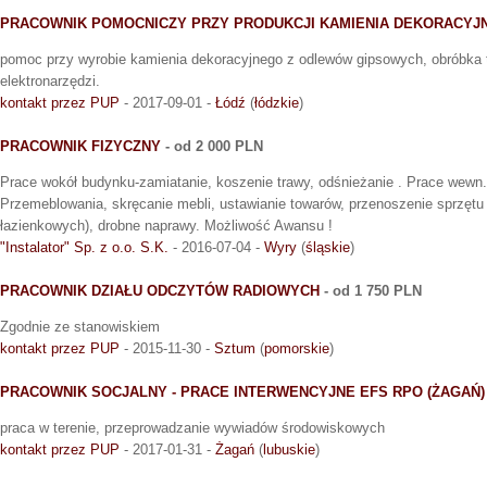
PRACOWNIK POMOCNICZY PRZY PRODUKCJI KAMIENIA DEKORACYJ
pomoc przy wyrobie kamienia dekoracyjnego z odlewów gipsowych, obróbka
elektronarzędzi.
kontakt przez PUP
- 2017-09-01 -
Łódź
(
łódzkie
)
PRACOWNIK FIZYCZNY
- od 2 000 PLN
Prace wokół budynku-zamiatanie, koszenie trawy, odśnieżanie . Prace wewn.
Przemeblowania, skręcanie mebli, ustawianie towarów, przenoszenie sprzętu 
łazienkowych), drobne naprawy. Możliwość Awansu !
"Instalator" Sp. z o.o. S.K.
- 2016-07-04 -
Wyry
(
śląskie
)
PRACOWNIK DZIAŁU ODCZYTÓW RADIOWYCH
- od 1 750 PLN
Zgodnie ze stanowiskiem
kontakt przez PUP
- 2015-11-30 -
Sztum
(
pomorskie
)
PRACOWNIK SOCJALNY - PRACE INTERWENCYJNE EFS RPO (ŻAGAŃ)
praca w terenie, przeprowadzanie wywiadów środowiskowych
kontakt przez PUP
- 2017-01-31 -
Żagań
(
lubuskie
)