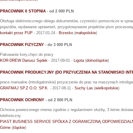
PRACOWNIK II STOPNIA
- od 2 000 PLN
Obsługa elektronicznego obiegu dokumentów, czynności pomocnicze w spraw
pojazdów, wydawanie uprawnień, przygotowywanie projektów pism procesowy
kontakt przez PUP
- 2017-01-24 -
Brzesko
(
małopolskie
)
PRACOWNIK FIZYCZNY
- do 3 000 PLN
Pakowanie kory,chęci do pracy
KOR-DREW Dariusz Sędek
- 2017-09-01 -
Ligota
(
dolnośląskie
)
PRACOWNIK PRODUKCYJNY (DO PRZYUCZENIA NA STANOWISKO INT
prace manualne (introligatorskie) przyuczenie do prac na maszynach introliga
GRAFMAJ SP.Z O.O. SP.K.
- 2017-08-11 -
Suchy Las
(
wielkopolskie
)
PRACOWNIK OCHRONY
- od 2 000 PLN
Ochrona powierzonego mienia zgodnie z regulaminem służby, 3 letnie doświ
telefoniczny.
PIAST BUSINESS SERVICE SPÓŁKA Z OGRANICZONĄ ODPOWIEDZIAL
Górne
(
śląskie
)