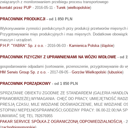
związanych z monitorowaniem przebiegu procesu transportowego
kontakt przez PUP
- 2016-05-11 -
Turek
(
wielkopolskie
)
PRACOWNIK PRODUKCJI
- od 1 850 PLN
Wykonyuwanie zynności pordukcynych przy produkcji przetworów mięsnych
Przygotowywanie mięs produkcyjnych i mas mięsnych. Dodatkowe obowiązk
maszyn i urządzeń.
P.H.P. "YABRA" Sp. z o.o.
- 2016-06-03 -
Kamienica Polska
(
śląskie
)
PRACOWNIK FIZYCZNY Z UPRAWNIENIAMI NA WÓZKI WIDŁOWE
- od 
gospodarowanie odpadami (sortowanie, przenoszenie, przygotowywanie do w
HM Serwis Group Sp. z o.o.
- 2017-09-05 -
Gorzów Wielkopolski
(
lubuskie
)
PRACOWNIK PORZĄDKOWY
- od 1 850 PLN
SPRZĄTANIE OBIEKTU ZGODNIE ZE STANDARDEM (GALERIA HANDLO
PRAWOBRZEŻE);WYMAGANIA: CHĘĆ DO PRACY, UMIEJĘTNOŚĆ RADZE
PRESJĄ CZASU, MILE WIDZIANE DOŚWIADCZENIE, MILE WIDZIANE 
STOPNIU NIEPEŁNOSPRAWNOŚCI;GODZINY PRACY: 06.00-22.00;NA 
UMAWIAĆ SIĘ TEL 782676955
PAKAR SERVICE SPÓŁKA Z OGRANICZONĄ ODPOWIEDZIALNOŚCIĄ
- 2
(
zachodniopomorskie
)