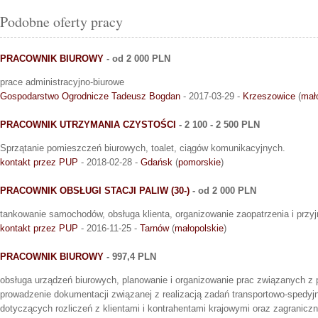
Podobne oferty pracy
PRACOWNIK BIUROWY
- od 2 000 PLN
prace administracyjno-biurowe
Gospodarstwo Ogrodnicze Tadeusz Bogdan
- 2017-03-29 -
Krzeszowice
(
mał
PRACOWNIK UTRZYMANIA CZYSTOŚCI
- 2 100 - 2 500 PLN
Sprzątanie pomieszczeń biurowych, toalet, ciągów komunikacyjnych.
kontakt przez PUP
- 2018-02-28 -
Gdańsk
(
pomorskie
)
PRACOWNIK OBSŁUGI STACJI PALIW (30-)
- od 2 000 PLN
tankowanie samochodów, obsługa klienta, organizowanie zaopatrzenia i prz
kontakt przez PUP
- 2016-11-25 -
Tarnów
(
małopolskie
)
PRACOWNIK BIUROWY
- 997,4 PLN
obsługa urządzeń biurowych, planowanie i organizowanie prac związanych z
prowadzenie dokumentacji związanej z realizacją zadań transportowo-spedyj
dotyczących rozliczeń z klientami i kontrahentami krajowymi oraz zagranic