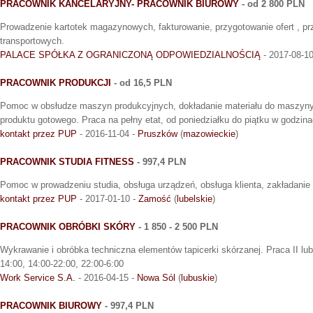
PRACOWNIK KANCELARYJNY- PRACOWNIK BIUROWY
- od 2 800 PLN
Prowadzenie kartotek magazynowych, fakturowanie, przygotowanie ofert , 
transportowych.
PALACE SPÓŁKA Z OGRANICZONĄ ODPOWIEDZIALNOŚCIĄ
- 2017-08-1
PRACOWNIK PRODUKCJI
- od 16,5 PLN
Pomoc w obsłudze maszyn produkcyjnych, dokładanie materiału do maszyny,
produktu gotowego. Praca na pełny etat, od poniedziałku do piątku w godzina
kontakt przez PUP
- 2016-11-04 -
Pruszków
(
mazowieckie
)
PRACOWNIK STUDIA FITNESS
- 997,4 PLN
Pomoc w prowadzeniu studia, obsługa urządzeń, obsługa klienta, zakładanie k
kontakt przez PUP
- 2017-01-10 -
Zamość
(
lubelskie
)
PRACOWNIK OBRÓBKI SKÓRY
- 1 850 - 2 500 PLN
Wykrawanie i obróbka techniczna elementów tapicerki skórzanej. Praca II lub
14:00, 14:00-22:00, 22:00-6:00
Work Service S.A.
- 2016-04-15 -
Nowa Sól
(
lubuskie
)
PRACOWNIK BIUROWY
- 997,4 PLN