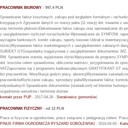
PRACOWNIK BIUROWY
- 997,4 PLN
Sprawdzanie faktur kosztowych, zakupu pod względem formalnym i rachunk
korygujących Zgrywanie danych ze stancji paliw (11 stacji) dot. towarów z u
oraz terminów płatnościDekretowanie faktur zakupu oraz wprowadzanie do
z uwzględnieniem rozliczeń rozrachunków Wprowadzanie do SYMFONI: raport
wyciągów bankowych, korekt zakupu, raporty kasowe Udział w inwentaryzacja
różnic)Wystawianie faktur marketingowych z uwzględnieniem zabranych da
SUBIEKT GTGospodarka magazynowa z uwzględnieniem dokumentów; WZ, M
RW. Sprawdzanie stanów, wyjaśnianie różnicWpisywanie do programu SYMFO
dot. kosztów celem sprawdzenia, obliczenia wartości, przygotowania do spor
VATZapoznanie się z programem kadrowo-płacowym GRATYFIKANT GT oraz 
list pracowników. Weryfikacja godzin pracy, absencjiWystawianie zaświadczeń
pracownikówRozliczanie zakupu, sprzedaży paliwWystawianie faktur, kontrola f
indywidualnych Sprawdzanie dokumentów (oświadczeń) od klientów hurtowy
uzgadnianie warunków i terminów dostaw
kontakt przez PUP
- 2017-04-28 -
Sierakowice
(
pomorskie
)
PRACOWNIK FIZYCZNY
- od 12 PLN
Prace w fizyczne w ogrodnictwie, prace związane z pielęgnacją zieleni. Praca 
PINUS FIRMA OGRODNICZA RYSZARD SOBOLEWSKI
- 2016-04-04 -
Kali