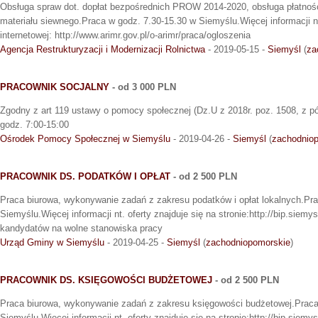
Obsługa spraw dot. dopłat bezpośrednich PROW 2014-2020, obsługa płatnośc
materiału siewnego.Praca w godz. 7.30-15.30 w Siemyślu.Więcej informacji nt.
internetowej: http://www.arimr.gov.pl/o-arimr/praca/ogloszenia
Agencja Restrukturyzacji i Modernizacji Rolnictwa
- 2019-05-15 -
Siemyśl
(
za
PRACOWNIK SOCJALNY
- od 3 000 PLN
Zgodny z art 119 ustawy o pomocy społecznej (Dz.U z 2018r. poz. 1508, z 
godz. 7:00-15:00
Ośrodek Pomocy Społecznej w Siemyślu
- 2019-04-26 -
Siemyśl
(
zachodnio
PRACOWNIK DS. PODATKÓW I OPŁAT
- od 2 500 PLN
Praca biurowa, wykonywanie zadań z zakresu podatków i opłat lokalnych.Pr
Siemyślu.Więcej informacji nt. oferty znajduje się na stronie:http://bip.siem
kandydatów na wolne stanowiska pracy
Urząd Gminy w Siemyślu
- 2019-04-25 -
Siemyśl
(
zachodniopomorskie
)
PRACOWNIK DS. KSIĘGOWOŚCI BUDŻETOWEJ
- od 2 500 PLN
Praca biurowa, wykonywanie zadań z zakresu księgowości budżetowej.Praca
Siemyślu.Więcej informacji nt. oferty znajduje się na stronie:http://bip.siem