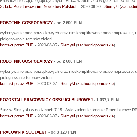
Prowadzenie zajęć logopedycznych. Praca w Siemyślu w godz. 08:00-15:00.
Szkoła Podstawowa im. Noblistów Polskich
- 2020-08-20 -
Siemyśl
(
zachodn
ROBOTNIK GOSPODARCZY
- od 2 600 PLN
wykonywanie prac porządkowych oraz nieskomplikowane prace naprawcze, u
pielęgnowanie terenów zieleni
kontakt przez PUP
- 2020-08-05 -
Siemyśl
(
zachodniopomorskie
)
ROBOTNIK GOSPODARCZY
- od 2 600 PLN
wykonywanie prac porządkowych oraz nieskomplikowane prace naprawcze, u
pielęgnowanie terenów zieleni
kontakt przez PUP
- 2020-02-07 -
Siemyśl
(
zachodniopomorskie
)
POZOSTALI PRACOWNICY OBSŁUGI BIUROWEJ
- 1 033,7 PLN
Staż w Siemyślu w godzinach 7-15. Wykształcenie średnie.Prace biurow
kontakt przez PUP
- 2020-02-07 -
Siemyśl
(
zachodniopomorskie
)
PRACOWNIK SOCJALNY
- od 3 120 PLN