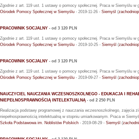
Zgodnie z art. 119 ust. 1 ustawy o pomocy społecznej. Praca w Siemyślu w g
Ośrodek Pomocy Społecznej w Siemyślu
- 2019-11-26 -
Siemyśl
(
zachodnio
PRACOWNIK SOCJALNY
- od 3 120 PLN
Zgodnie z art. 119 ust. 1 ustawy o pomocy społecznej. Praca w Siemyślu w g
Ośrodek Pomocy Społecznej w Siemyślu
- 2019-10-25 -
Siemyśl
(
zachodnio
PRACOWNIK SOCJALNY
- od 3 120 PLN
Zgodnie z art. 119 ust. 1 ustawy o pomocy społecznej. Praca w Siemyślu w g
Ośrodek Pomocy Społecznej w Siemyślu
- 2019-09-27 -
Siemyśl
(
zachodnio
NAUCZYCIEL NAUCZANIA WCZESNOSZKOLNEGO - EDUKACJA I REHAB
NIEPEŁNOSPRAWNOŚCIĄ INTELEKTUALNĄ
- od 2 250 PLN
Realizacja podstawy programowej z nauczania wczesnoszkolnego, zajęcia z
niepełnosprawnością intelektualną w stopniu umiarkowanym. Praca w Siemyś
Szkoła Podstawowa im. Noblistów Polskich
- 2019-08-29 -
Siemyśl
(
zachodn