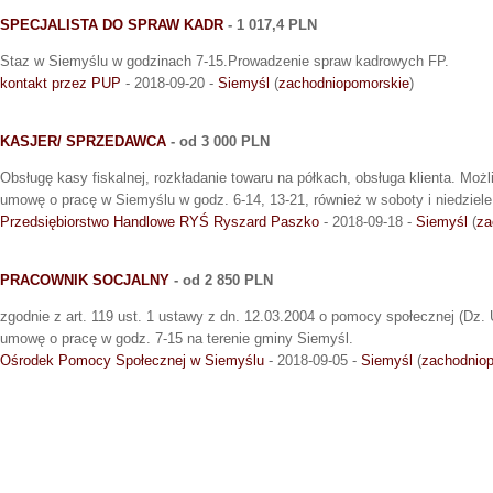
SPECJALISTA DO SPRAW KADR
- 1 017,4 PLN
Staz w Siemyślu w godzinach 7-15.Prowadzenie spraw kadrowych FP.
kontakt przez PUP
- 2018-09-20 -
Siemyśl
(
zachodniopomorskie
)
KASJER/ SPRZEDAWCA
- od 3 000 PLN
Obsługę kasy fiskalnej, rozkładanie towaru na półkach, obsługa klienta. Moż
umowę o pracę w Siemyślu w godz. 6-14, 13-21, również w soboty i niedziele
Przedsiębiorstwo Handlowe RYŚ Ryszard Paszko
- 2018-09-18 -
Siemyśl
(
za
PRACOWNIK SOCJALNY
- od 2 850 PLN
zgodnie z art. 119 ust. 1 ustawy z dn. 12.03.2004 o pomocy społecznej (Dz.
umowę o pracę w godz. 7-15 na terenie gminy Siemyśl.
Ośrodek Pomocy Społecznej w Siemyślu
- 2018-09-05 -
Siemyśl
(
zachodnio