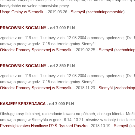
kandydatów na wolne stanowiska pracy
Urząd Gminy w Siemyślu
- 2019-03-26 -
Siemyśl
(
zachodniopomorskie
)
PRACOWNIK SOCJALNY
- od 3 000 PLN
zgodnie z art. 119 ust. 1 ustawy z dn. 12.03.2004 o pomocy społecznej (Dz.
umowę o pracę w godz. 7-15 na terenie gminy Siemyśl.
Ośrodek Pomocy Społecznej w Siemyślu
- 2019-02-25 -
Siemyśl
(
zachodnio
PRACOWNIK SOCJALNY
- od 2 850 PLN
zgodnie z art. 119 ust. 1 ustawy z dn. 12.03.2004 o pomocy społecznej (Dz.
umowę o pracę w godz. 7-15 na terenie gminy Siemyśl.
Ośrodek Pomocy Społecznej w Siemyślu
- 2018-11-23 -
Siemyśl
(
zachodnio
KASJER/ SPRZEDAWCA
- od 3 000 PLN
Obsługę kasy fiskalnej, rozkładanie towaru na półkach, obsługa klienta. Moż
umowę o pracę w Siemyślu w godz. 6-14, 13-21, również w soboty i niedziele
Przedsiębiorstwo Handlowe RYŚ Ryszard Paszko
- 2018-10-19 -
Siemyśl
(
za