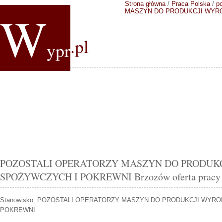
Strona główna
/
Praca Polska
/
p
W
MASZYN DO PRODUKCJI WYR
.pl
ypr
POZOSTALI OPERATORZY MASZYN DO PRODUK
SPOŻYWCZYCH I POKREWNI Brzozów oferta pracy k
Stanowisko:
POZOSTALI OPERATORZY MASZYN DO PRODUKCJI WYR
POKREWNI