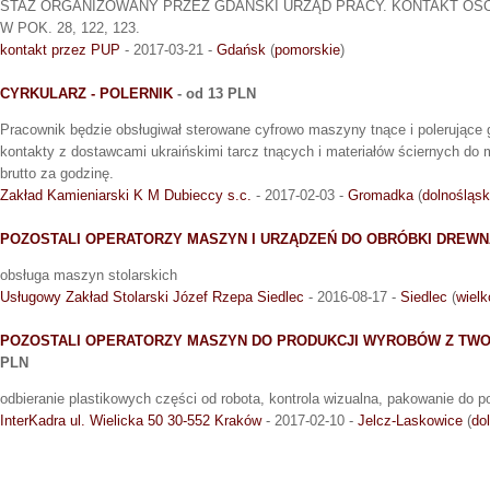
STAŻ ORGANIZOWANY PRZEZ GDAŃSKI URZĄD PRACY. KONTAKT OSO
W POK. 28, 122, 123.
kontakt przez PUP
- 2017-03-21 -
Gdańsk
(
pomorskie
)
CYRKULARZ - POLERNIK
- od 13 PLN
Pracownik będzie obsługiwał sterowane cyfrowo maszyny tnące i polerujące g
kontakty z dostawcami ukraińskimi tarcz tnących i materiałów ściernych do
brutto za godzinę.
Zakład Kamieniarski K M Dubieccy s.c.
- 2017-02-03 -
Gromadka
(
dolnośląsk
POZOSTALI OPERATORZY MASZYN I URZĄDZEŃ DO OBRÓBKI DREWN
obsługa maszyn stolarskich
Usługowy Zakład Stolarski Józef Rzepa Siedlec
- 2016-08-17 -
Siedlec
(
wielk
POZOSTALI OPERATORZY MASZYN DO PRODUKCJI WYROBÓW Z TW
PLN
odbieranie plastikowych części od robota, kontrola wizualna, pakowanie do 
InterKadra ul. Wielicka 50 30-552 Kraków
- 2017-02-10 -
Jelcz-Laskowice
(
do