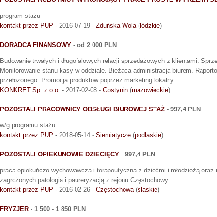
program stażu
kontakt przez PUP
- 2016-07-19 -
Zduńska Wola
(
łódzkie
)
DORADCA FINANSOWY
- od 2 000 PLN
Budowanie trwałych i długofalowych relacji sprzedażowych z klientami. Sprze
Monitorowanie stanu kasy w oddziale. Bieżąca administracja biurem. Raport
przełożonego. Promocja produktów poprzez marketing lokalny.
KONKRET Sp. z o.o.
- 2017-02-08 -
Gostynin
(
mazowieckie
)
POZOSTALI PRACOWNICY OBSŁUGI BIUROWEJ STAŻ
- 997,4 PLN
w/g programu stażu
kontakt przez PUP
- 2018-05-14 -
Siemiatycze
(
podlaskie
)
POZOSTALI OPIEKUNOWIE DZIECIĘCY
- 997,4 PLN
praca opiekuńczo-wychowawcza i terapeutyczna z dziećmi i młodzieżą oraz r
zagrożonych patologia i paureryzacją z rejonu Częstochowy
kontakt przez PUP
- 2016-02-26 -
Częstochowa
(
śląskie
)
FRYZJER
- 1 500 - 1 850 PLN