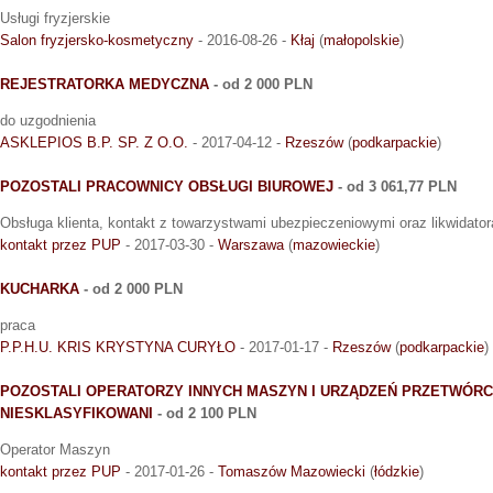
Usługi fryzjerskie
Salon fryzjersko-kosmetyczny
- 2016-08-26 -
Kłaj
(
małopolskie
)
REJESTRATORKA MEDYCZNA
- od 2 000 PLN
do uzgodnienia
ASKLEPIOS B.P. SP. Z O.O.
- 2017-04-12 -
Rzeszów
(
podkarpackie
)
POZOSTALI PRACOWNICY OBSŁUGI BIUROWEJ
- od 3 061,77 PLN
Obsługa klienta, kontakt z towarzystwami ubezpieczeniowymi oraz likwidat
kontakt przez PUP
- 2017-03-30 -
Warszawa
(
mazowieckie
)
KUCHARKA
- od 2 000 PLN
praca
P.P.H.U. KRIS KRYSTYNA CURYŁO
- 2017-01-17 -
Rzeszów
(
podkarpackie
)
POZOSTALI OPERATORZY INNYCH MASZYN I URZĄDZEŃ PRZETWÓRCZ
NIESKLASYFIKOWANI
- od 2 100 PLN
Operator Maszyn
kontakt przez PUP
- 2017-01-26 -
Tomaszów Mazowiecki
(
łódzkie
)