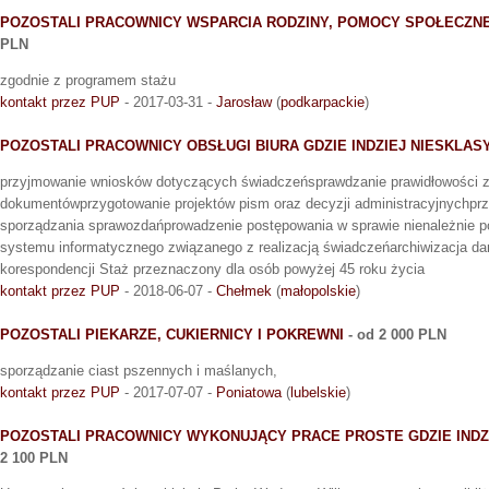
POZOSTALI PRACOWNICY WSPARCIA RODZINY, POMOCY SPOŁECZNE
PLN
zgodnie z programem stażu
kontakt przez PUP
- 2017-03-31 -
Jarosław
(
podkarpackie
)
POZOSTALI PRACOWNICY OBSŁUGI BIURA GDZIE INDZIEJ NIESKLAS
przyjmowanie wniosków dotyczących świadczeńsprawdzanie prawidłowości 
dokumentówprzygotowanie projektów pism oraz decyzji administracyjnychpr
sporządzania sprawozdańprowadzenie postępowania w sprawie nienależnie 
systemu informatycznego związanego z realizacją świadczeńarchiwizacja d
korespondencji Staż przeznaczony dla osób powyżej 45 roku życia
kontakt przez PUP
- 2018-06-07 -
Chełmek
(
małopolskie
)
POZOSTALI PIEKARZE, CUKIERNICY I POKREWNI
- od 2 000 PLN
sporządzanie ciast pszennych i maślanych,
kontakt przez PUP
- 2017-07-07 -
Poniatowa
(
lubelskie
)
POZOSTALI PRACOWNICY WYKONUJĄCY PRACE PROSTE GDZIE INDZ
2 100 PLN