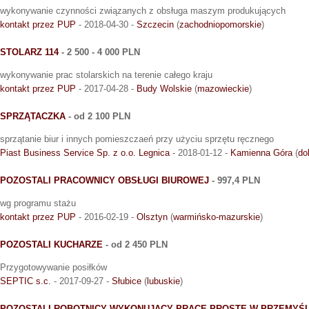
wykonywanie czynności związanych z obsługa maszym produkujących
kontakt przez PUP
- 2018-04-30 -
Szczecin
(
zachodniopomorskie
)
STOLARZ 114
- 2 500 - 4 000 PLN
wykonywanie prac stolarskich na terenie całego kraju
kontakt przez PUP
- 2017-04-28 -
Budy Wolskie
(
mazowieckie
)
SPRZĄTACZKA
- od 2 100 PLN
sprzątanie biur i innych pomieszczaeń przy użyciu sprzętu ręcznego
Piast Business Service Sp. z o.o. Legnica
- 2018-01-12 -
Kamienna Góra
(
do
POZOSTALI PRACOWNICY OBSŁUGI BIUROWEJ
- 997,4 PLN
wg programu stażu
kontakt przez PUP
- 2016-02-19 -
Olsztyn
(
warmińsko-mazurskie
)
POZOSTALI KUCHARZE
- od 2 450 PLN
Przygotowywanie posiłków
SEPTIC s.c.
- 2017-09-27 -
Słubice
(
lubuskie
)
POZOSTALI ROBOTNICY WYKONUJĄCY PRACE PROSTE W PRZEMYŚ