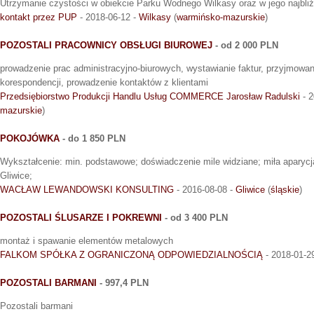
Utrzymanie czystości w obiekcie Parku Wodnego Wilkasy oraz w jego najbli
kontakt przez PUP
- 2018-06-12 -
Wilkasy
(
warmińsko-mazurskie
)
POZOSTALI PRACOWNICY OBSŁUGI BIUROWEJ
- od 2 000 PLN
prowadzenie prac administracyjno-biurowych, wystawianie faktur, przyjmowan
korespondencji, prowadzenie kontaktów z klientami
Przedsiębiorstwo Produkcji Handlu Usług COMMERCE Jarosław Radulski
- 2
mazurskie
)
POKOJÓWKA
- do 1 850 PLN
Wykształcenie: min. podstawowe; doświadczenie mile widziane; miła aparycj
Gliwice;
WACŁAW LEWANDOWSKI KONSULTING
- 2016-08-08 -
Gliwice
(
śląskie
)
POZOSTALI ŚLUSARZE I POKREWNI
- od 3 400 PLN
montaż i spawanie elementów metalowych
FALKOM SPÓŁKA Z OGRANICZONĄ ODPOWIEDZIALNOŚCIĄ
- 2018-01-2
POZOSTALI BARMANI
- 997,4 PLN
Pozostali barmani