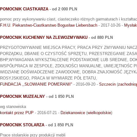
POMOCNIK CIASTKARZA
- od 2 000 PLN
pomoc przy wykonywaniu ciast, ciasteczeko różnych garmaturach i kształta
F.H.U. Piekarstwo-Ciastkarstwo Bogusław Liebersbach
- 2017-10-26 -
Mysłak
POMOCNIK KUCHENNY NA ZLEWOZMYWAKU
- od 880 PLN
PRZYGOTOWYWANIE MIEJSCA PRACY, PRACA PRZY ZMYWANIU NACZ
PORZĄDKU, DBANIE O CZYSTOŚĆ SPRZĘTU, PRZESTRZEGANIE ZAS
BHP,WYMAGANIA:WYKSZTAŁCENIE PODSTAWOWE LUB SREDNIE, DO
WSPÓŁPRACA W ZESPOLE, ZDOLNOŚCI MANUALNE, UMIEJĘTNOŚC PR
WIDZIANE DOŚWIADCZENIE ZAWODOWE, DOBRA ZNAJOMOŚĆ JĘZYKA
ROSYJSKIEGO, PRACA W WYMIARZE PÓŁ ETATU,
FUNDACJA ,,SŁOWIANIE POMERANII"
- 2016-09-20 -
Szczecin
(
zachodnio
POMOCNIK MUZEALNY
- od 1 850 PLN
wg stanowiska
kontakt przez PUP
- 2016-07-21 -
Dziekanowice
(
wielkopolskie
)
POMOCNIK STOLARZA
- od 1 850 PLN
Prace stolarskie przy produkcji mebli