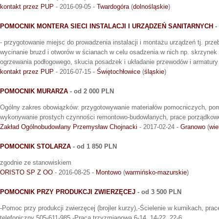
kontakt przez PUP
- 2016-09-05 -
Twardogóra
(
dolnośląskie
)
POMOCNIK MONTERA SIECI INSTALACJI I URZĄDZEŃ SANITARNYCH
-
- przygotowanie miejsc do prowadzenia instalacji i montażu urządzeń tj. przeb
wycinanie bruzd i otworów w ścianach w celu osadzenia w nich np. skrzynek
ogrzewania podłogowego, skucia posadzek i układanie przewodów i armatu
kontakt przez PUP
- 2016-07-15 -
Świętochłowice
(
śląskie
)
POMOCNIK MURARZA
- od 2 000 PLN
Ogólny zakres obowiązków: przygotowywanie materiałów pomocniczych, po
wykonywanie prostych czynności remontowo-budowlanych, prace porządkow
Zakład Ogólnobudowlany Przemysław Chojnacki
- 2017-02-24 -
Granowo
(
wie
POMOCNIK STOLARZA
- od 1 850 PLN
zgodnie ze stanowiskiem
ORISTO SP Z OO
- 2016-08-25 -
Montowo
(
warmińsko-mazurskie
)
POMOCNIK PRZY PRODUKCJI ZWIERZĘCEJ
- od 3 500 PLN
-Pomoc przy produkcji zwierzęcej (brojler kurzy),-Ścielenie w kurnikach, pra
telefoniczny 505-611-985,-Praca trzyzmianowa 6-14, 14-22, 22-6.