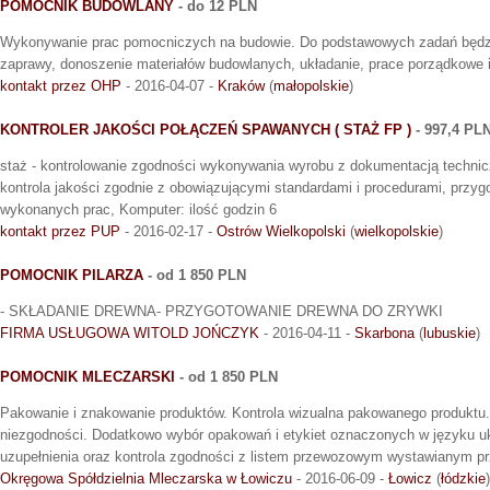
POMOCNIK BUDOWLANY
- do 12 PLN
Wykonywanie prac pomocniczych na budowie. Do podstawowych zadań będzie
zaprawy, donoszenie materiałów budowlanych, układanie, prace porządkowe i
kontakt przez OHP
- 2016-04-07 -
Kraków
(
małopolskie
)
KONTROLER JAKOŚCI POŁĄCZEŃ SPAWANYCH ( STAŻ FP )
- 997,4 PL
staż - kontrolowanie zgodności wykonywania wyrobu z dokumentacją technicz
kontrola jakości zgodnie z obowiązującymi standardami i procedurami, przygo
wykonanych prac, Komputer: ilość godzin 6
kontakt przez PUP
- 2016-02-17 -
Ostrów Wielkopolski
(
wielkopolskie
)
POMOCNIK PILARZA
- od 1 850 PLN
- SKŁADANIE DREWNA- PRZYGOTOWANIE DREWNA DO ZRYWKI
FIRMA USŁUGOWA WITOLD JOŃCZYK
- 2016-04-11 -
Skarbona
(
lubuskie
)
POMOCNIK MLECZARSKI
- od 1 850 PLN
Pakowanie i znakowanie produktów. Kontrola wizualna pakowanego produktu
niezgodności. Dodatkowo wybór opakowań i etykiet oznaczonych w języku 
uzupełnienia oraz kontrola zgodności z listem przewozowym wystawianym pr
Okręgowa Spółdzielnia Mleczarska w Łowiczu
- 2016-06-09 -
Łowicz
(
łódzkie
)