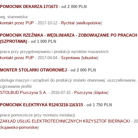
POMOCNIK DEKARZA-17/1673
- od 2 000 PLN
wg. stanowiska
kontakt przez PUP
- 2017-10-12 -
Rychtal
(
wielkopolskie
)
POMOCNIK RZEŹNIKA - WĘDLINIARZA - ZOBOWIĄZANIE PO PRACAC
(SZPROTAWA)
- od 1 000 PLN
praca przy przygotowywaniu i produkcji wyrobów masarskich
kontakt przez PUP
- 2017-04-04 -
Szprotawa
(
lubuskie
)
MONTER STOLARKI OTWOROWEJ
- od 2 000 PLN
obsługa maszyn i urządzeń do produkcji stolarki otworowej: uszczelkowanie, 
zgrzewanie profilii
STOLBUD Pszczyna S.A.
- 2016-07-15 -
Pszczyna
(
śląskie
)
POMOCNIK ELEKTRYKA R124/3218-1163/15
- od 1 750 PLN
prace pomocnicze przy montażu instalacji
ZAKŁAD USŁUG ELEKTROTECHNICZNYCH KRZYSZTOF BIERNACKI
- 20
(
kujawsko-pomorskie
)