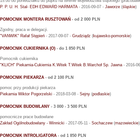
15.00 od poniedziałku do piątku na terenie województwa śląskiego (pracoda
P. P. U. H. Stal- EDH EDWARD HARMATA
- 2016-09-07 -
Jaworze
(
śląskie
)
POMOCNIK MONTERA RUSZTOWAŃ
- od 2 000 PLN
Zgodny, praca w delegacji.
"VANWIK" Rafał Stępień
- 2017-09-07 -
Grudziądz
(
kujawsko-pomorskie
)
POMOCNIK CUKIERNIKA (O)
- do 1 850 PLN
Pomocnik cukiernika
"KLICH" Piekarnia-Cukiernia K.Witek T.Witek B.Warchoł Sp. Jawna
- 2016-06
POMOCNIK PIEKARZA
- od 2 100 PLN
pomoc przy produkcji piekarza
Piekarnia Wiktor Pogorzelski
- 2018-03-08 -
Sejny
(
podlaskie
)
POMOCNIK BUDOWLANY
- 3 000 - 3 500 PLN
pomocnicze prace budowlane
Zakład Ogólnobudowlany - Winnicki
- 2017-05-11 -
Sochaczew
(
mazowieckie
)
POMOCNIK INTROLIGATORA
- od 1 850 PLN