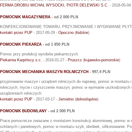
FERMA DROBIU MICHAŁ WYSOCKI, PIOTR DELEWSKI S.C.
- 2018-05-04
POMOCNIK MAGAZYNIERA
- od 2 000 PLN
KONFEKCJONOWANIE TOWARU, PRZYJMOWANIE I WYDAWANIE PŁYT
kontakt przez PUP
- 2017-05-29 -
Opoczno
(
łódzkie
)
POMOCNIK PIEKARZA
- od 1 850 PLN
Pomoc przy produkcji wyrobów piekarniczych.
Piekarnia Karpińscy s.c.
- 2016-01-27 -
Pruszcz
(
kujawsko-pomorskie
)
POMOCNIK MECHANIKA MASZYN ROLNICZYCH
- 997,4 PLN
przyjmowanie maszyn i urządzeń rolniczych do naprawy, pomoc w montażu 
rolniczych, mycie i czyszczenie maszyn, pomoc w wymianie uszkodzonych
urządzeniach rolniczych
kontakt przez PUP
- 2017-03-17 -
Jemielno
(
dolnośląskie
)
POMOCNIK BUDOWLANY
- od 2 000 PLN
Prace pomocnicze zwiazane z montażem konstrukcji aluminiowej, pomoc w 
szklanych i panelowych, pomoc w montażu szyb, obróbek, silikonowanie. Pr